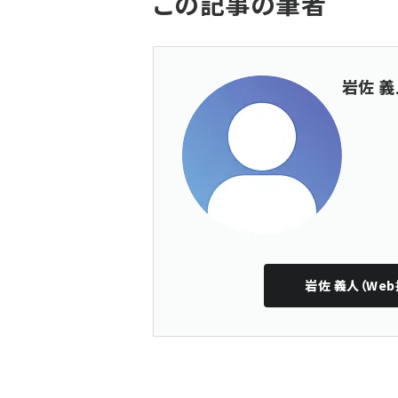
この記事の筆者
岩佐 義
岩佐 義人（Web