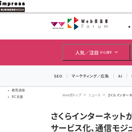
メ
イ
Web担当者
Web担当者
ン
EC担当者
コ
製品導入
ン
企業IT
ソフト開発
テ
人気／注目
から探す
IoT・AI
ン
DCクラウド
研究・調査
ツ
SEO
マーケティング／広告
AI
エネルギー
に
ドローン
移
教育講座
Web担トップ
ニュース
さくらインターネ
EC支援
動
パ
さくらインターネットが
ン
サービス化、通信モジ
く