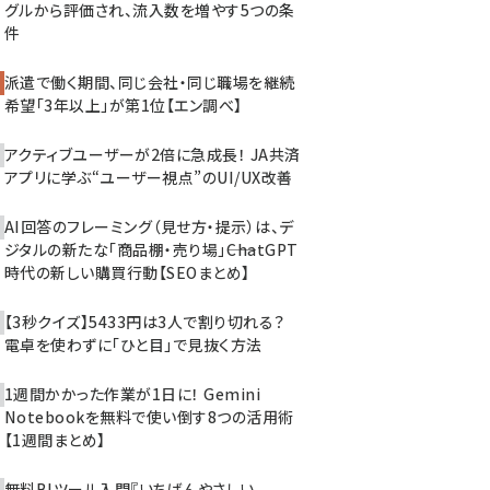
グルから評価され、流入数を増やす5つの条
件
派遣で働く期間、同じ会社・同じ職場を継続
希望「3年以上」が第1位【エン調べ】
アクティブユーザーが2倍に急成長！ JA共済
アプリに学ぶ“ユーザー視点”のUI/UX改善
AI回答のフレーミング（見せ方・提示）は、デ
ジタルの新たな「商品棚・売り場」――ChatGPT
時代の新しい購買行動【SEOまとめ】
【3秒クイズ】5433円は3人で割り切れる？
電卓を使わずに「ひと目」で見抜く方法
1週間かかった作業が1日に！ Gemini
Notebookを無料で使い倒す8つの活用術
【1週間まとめ】
無料BIツール入門『いちばんやさしい