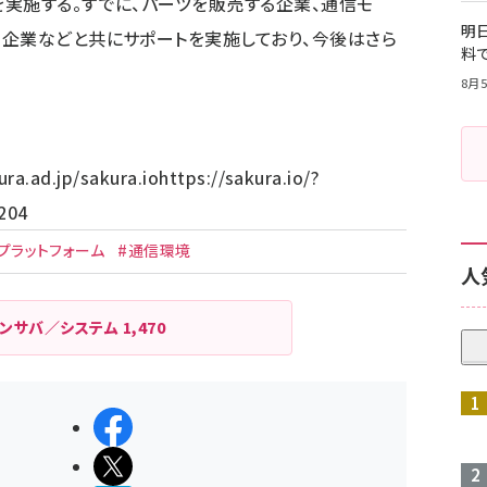
実施する。すでに、パーツを販売する企業、通信モ
明日
企業などと共にサポートを実施しており、今後はさら
料
8月5
ra.ad.jp/
sakura.io
https://sakura.io/?
204
プラットフォーム
#通信環境
人
ンサバ／システム
1,470
シェアする
ポストする