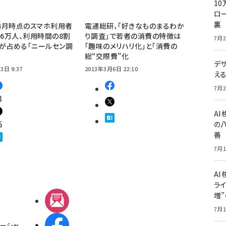
10
ロー
裏
年4月時点のスマホ利用者
電通総研、「好きなものまるわか
96万人、利用時間の8割
り調査」で若者の消費の特徴は
7月2
が占める「ニールセン調
「趣味のメリハリ化」と「消費の
総“交際費”化
デ
3日 9:37
2013年3月6日 22:10
え
7月2
3
A
5
の
善
7月1
AI
ライ
増
メルマガ
7月1
Facebook
ーシャ