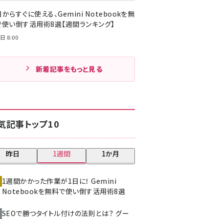
からすぐに使える、Gemini Notebookを無
で使い倒す活用術8選【週間ランキング】
日 8:00
新着記事をもっと見る
気記事トップ10
昨日
1週間
1か月
1週間かかった作業が1日に！ Gemini
Notebookを無料で使い倒す活用術8選
SEOで勝つタイトル付けの法則とは？ グー