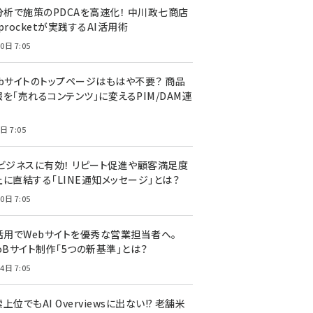
I分析で施策のPDCAを高速化！ 中川政七商店
procketが実践するAI活用術
0日 7:05
ebサイトのトップページはもはや不要？ 商品
を「売れるコンテンツ」に変えるPIM/DAM連
日 7:05
Cビジネスに有効！ リピート促進や顧客満足度
上に直結する「LINE通知メッセージ」とは？
0日 7:05
I活用でWebサイトを優秀な営業担当者へ。
oBサイト制作「5つの新基準」とは？
4日 7:05
上位でもAI Overviewsに出ない!? 老舗米