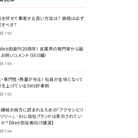
z世代 (1620)
格を伏せて集客する良い方法は？ 価格は必ず
meo (1274)
載すべき？
llmo (1160)
日 7:05
・Web担創刊20周年！ 各業界の専門家から届
お祝いコメント（SEO編）
日 7:05
性・専門性・熱量が光る！ 社員が主役となって
果を上げているSNS好事例
日 7:05
と機械の両方に読まれるための「アクセシビリ
ィツリー」／AIに自社ブランドは表示されてい
すか？【Web担当者向け講演】
日 7:04