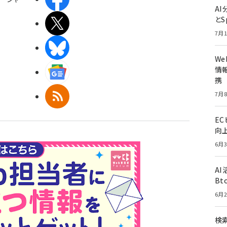
A
とS
X(エックス)
7月1
BlueSky
W
情報
Googleニュース
携
7月8
RSS
E
向
6月3
A
Bt
6月2
検索