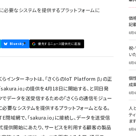
に必要なシステムを提供するプラットフォームに
価
記
8月6
Bluesky
優先するニュース提供元に追加
祝
いた
8月6
ンターネットは、「さくらのIoT Platform β」の正
個
成
sakura.io」の提供を4月18日に開始する、と同日発
8月6
トワークでデータを送受信するための「さくらの通信モジュー
に必要なシステムを提供するプラットフォームとなる。
人
テ
閉域網で、「sakura.io」に接続し、データを送受信
ま
oの正式提供開始にあたり、サービスを利用する顧客の製品
8月6