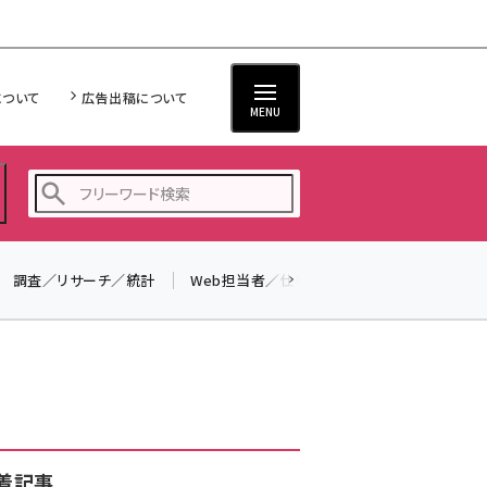
について
広告出稿について
MENU
調査／リサーチ／統計
Web担当者／仕事
法律／標準規格
seo (3519)
ai (2801)
youtube (2425)
note (2310)
セミナー (2301)
着記事