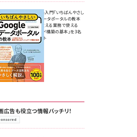
無料BIツール入門『いちばんやさし
いGoogleデータポータルの教本
人気講師が教える業務で使える
ダッシュボード構築の基本』を3名
様にプレゼント
7月31日 10:00
画広告も役立つ情報バッチリ！
ponsored