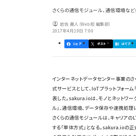
ず
さくらの通信モジュール、通信環境など
岩佐 義人（Web担 編集部）
2017年4月19日 7:00
シェア
ポスト
はてブ
インターネットデータセンター事業のさくらイ
式サービスとして、IoTプラットフォーム「
表した。sakura.ioは、モノとネッ
ル」、通信環境、データ保存や連携処理
さくらの通信モジュールは、キャリアのLTE
する「単体方式」となる。sakura.i