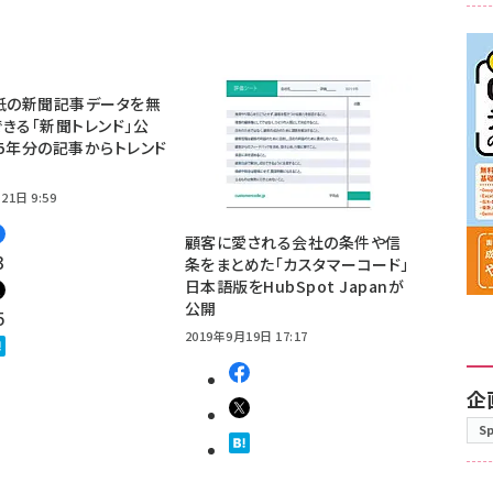
紙の新聞記事データを無
きる「新聞トレンド」公
5年分の記事からトレンド
21日 9:59
顧客に愛される会社の条件や信
3
条をまとめた「カスタマーコード」
日本語版をHubSpot Japanが
公開
5
2019年9月19日 17:17
企
S