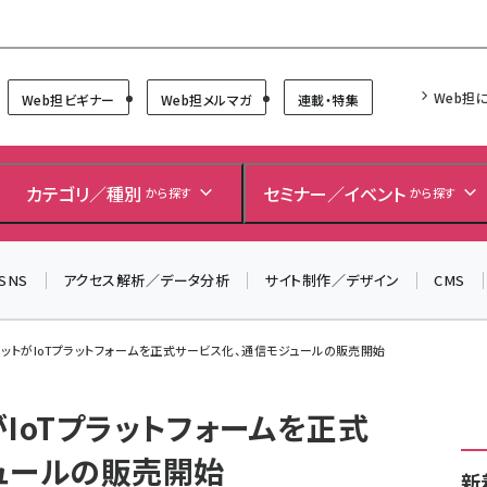
Forum
Web担
Web担ビギナー
Web担メルマガ
連載・特集
＼ 読者アンケートにご協力ください ／
7月24日で創刊20周年。ご回答者には抽選でプレゼントを
カテゴリ／種別
セミナー／イベント
から探す
から探す
差し上げます！
▼アンケートページはこちらから▼
SNS
アクセス解析／データ分析
サイト制作／デザイン
CMS
ットがIoTプラットフォームを正式サービス化、通信モジュールの販売開始
IoTプラットフォームを正式
ュールの販売開始
新