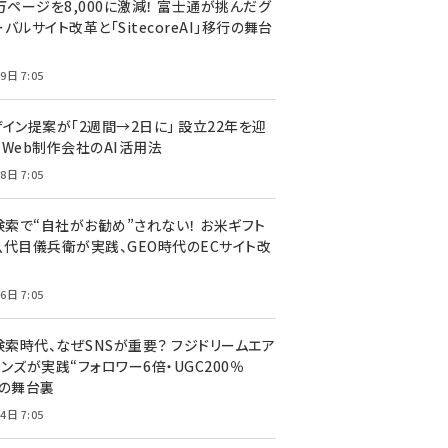
万ページを8,000に激減！ 富士通が挑んだグ
バルサイト改革と「SitecoreAI」移行の舞台
9日 7:05
ザイン提案が「2週間→2日に」 設立22年を迎
るWeb制作会社のAI活用法
8日 7:05
I検索で“自社がお勧め”されない！ お米ギフト
八代目儀兵衛が実践、GEO時代のECサイト改
6日 7:05
検索時代、なぜSNSが重要？ フジドリームエア
ンズが実践“フォロワー6倍・UGC200％
”の舞台裏
4日 7:05