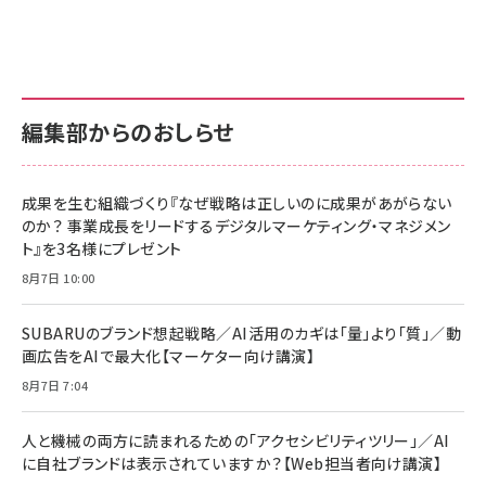
グ
更新日時：2026/06/26 19:00
更新日時：2026/06/26 19:00
更新日時：2026/06/26 19:00
anan(アンアン)2026/07/01号 No.2501[魅せる
KIOXIA(キオクシア) 旧東芝メモリ microSD
KIOXIA(キオクシア) 旧東芝メモリ microSD
カラダ2026／宮舘涼太]
128GB UHS-I Class10 (最大読出速度
128GB UHS-I Class10 (最大読出速度
100MB/s) Nintendo Switch動作確認済 国内
100MB/s) Nintendo Switch動作確認済 国内
￥880
サポート正規品 メーカー保証5年 KLMEA128G
サポート正規品 メーカー保証5年 KLMEA128G
￥2,680
￥2,680
編集部からのおしらせ
anan(アンアン)2026/06/24号 No.2500増刊
スペシャルエディション[王道エンタメの矜持／
NIMASO ガラスフィルム iPhone 17 用 保護フィ
Amazon eギフトカード - Amazonロゴ - クラ
BTS]
ルム 強化ガラス 耐衝撃 高透過率 指紋防止 貼りや
シック
すい ガイド枠付き いPhone17 (6.3インチ) 対応
成果を生む組織づくり『なぜ戦略は正しいのに成果があがらない
￥1,100
￥5,000
2枚セット DSP25F1698
のか？ 事業成長をリードするデジタルマーケティング・マネジメン
￥1,599
ト』を3名様にプレゼント
anan(アンアン)2026/07/08号 No.2502[2026
Anker PowerLine III Flow USB-C & USB-C
年後半、あなたの恋と運命／山田涼介]
【New】Amazon Fire TV Stick HD | 手軽にスト
ケーブル Anker絡まないケーブル 240W 結束バン
8月7日 10:00
リーミングをはじめよう | ストリーミングメディアプ
ド付き USB PD対応 シリコン素材採用 iPhone
￥880
レイヤー
17 / 16 / 15 / Galaxy iPad Pro MacBook
￥1,890
Pro/Air 各種対応 (1.8m ミッドナイトブラック)
SUBARUのブランド想起戦略／AI活用のカギは「量」より「質」／動
￥6,980
画広告をAIで最大化【マーケター向け講演】
ママ投資家が育休中に１億貯めた株式投資
アサヒ飲料 モンスター エナジー 355ml×24本
￥1,870
8月7日 7:04
Anker Soundcore P31i (Bluetooth 6.1) 【完
￥4,192
全ワイヤレスイヤホン/アクティブノイズキャンセリ
ング/マルチポイント接続 / 最大50時間再生 / PSE
人と機械の両方に読まれるための「アクセシビリティツリー」／AI
組織の成果を最大化する ルールのデザイン
技術基準適合】ブラック
￥5,990
サッポロ 生ビール 黒ラベル 350ml 缶 24本 ビー
に自社ブランドは表示されていますか？【Web担当者向け講演】
￥1,980
ル ケース買い【6/30応募〆切! 黒ラベルビヤセラー