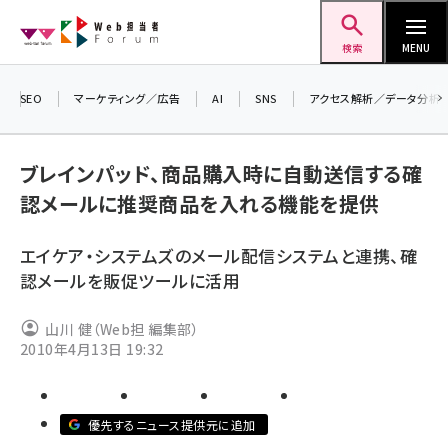
メ
Web担当者Forum
イ
検索
MENU
ン
コ
SEO
マーケティング／広告
AI
SNS
アクセス解析／データ分析
＼ 
ン
生成
テ
ブレインパッド、商品購入時に自動送信する確
るセ
ン
認メールに推奨商品を入れる機能を提供
202
ツ
seo (3532)
▼申
に
エイケア・システムズのメール配信システムと連携、確
ai (2814)
移
認メールを販促ツールに活用
動
youtube (2441)
山川 健（Web担 編集部）
note (2317)
2010年4月13日 19:32
セミナー (2310)
z世代 (1623)
優先するニュース提供元に追加
meo (1277)