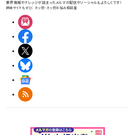
業界情報やナレッジが詰まったメルマガ配信やソーシャルもよろしくです！
姉妹サイトもぜひ：
ネッ担
・
ネッ担お悩み相談室
メルマガ
Facebook
X(エックス)
BlueSky
Googleニュース
RSS