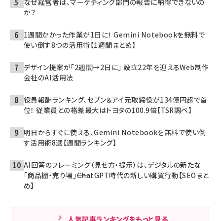
なぜ経営者は、マーケティング部門の報告に納得できないの
か？
1週間かかった作業が1日に！ Gemini Notebookを無料で
使い倒す8つの活用術【1週間まとめ】
デザイン提案が「2週間→2日に」 設立22年を迎えるWeb制作
会社のAI活用法
役員報酬ランキング、セブン＆アイ元取締役が134億円超で首
位！ 従業員との格差最大はトヨタの100.9倍【TSR調べ】
明日からすぐに使える、Gemini Notebookを無料で使い倒
す活用術8選【週間ランキング】
AI回答のフレーミング（見せ方・提示）は、デジタルの新たな
「商品棚・売り場」――ChatGPT時代の新しい購買行動【SEOまと
め】
人気記事ランキングをもっと見る