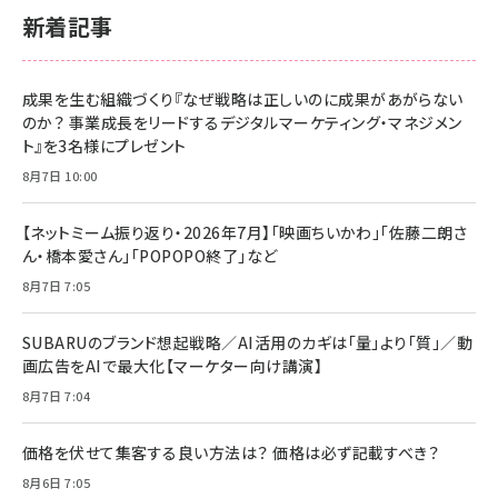
新着記事
成果を生む組織づくり『なぜ戦略は正しいのに成果があがらない
のか？ 事業成長をリードするデジタルマーケティング・マネジメン
ト』を3名様にプレゼント
8月7日 10:00
【ネットミーム振り返り・2026年7月】「映画ちいかわ」「佐藤二朗さ
ん・橋本愛さん」「POPOPO終了」など
8月7日 7:05
SUBARUのブランド想起戦略／AI活用のカギは「量」より「質」／動
画広告をAIで最大化【マーケター向け講演】
8月7日 7:04
価格を伏せて集客する良い方法は？ 価格は必ず記載すべき？
8月6日 7:05