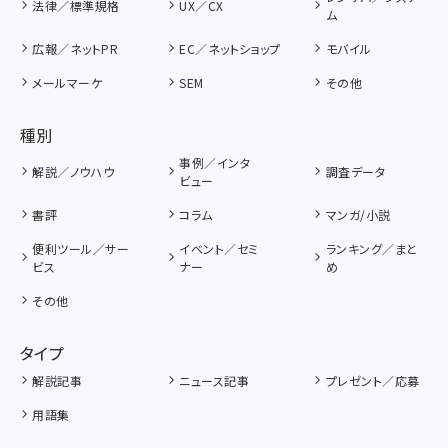
法律／標準規格
UX／CX
ム
広報／ネットPR
EC／ネットショップ
モバイル
メールマーケ
SEM
その他
種別
事例／インタ
解説／ノウハウ
調査データ
ビュー
書評
コラム
マンガ/小説
便利ツール／サー
イベント／セミ
ランキング／まと
ビス
ナー
め
その他
タイプ
解説記事
ニュース記事
プレゼント／応募
用語集