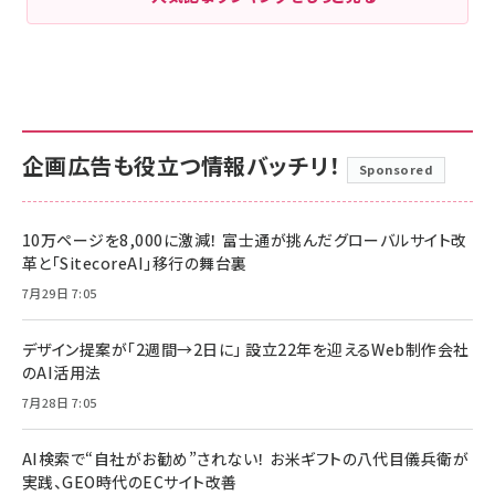
企画広告も役立つ情報バッチリ！
Sponsored
10万ページを8,000に激減！ 富士通が挑んだグローバルサイト改
革と「SitecoreAI」移行の舞台裏
7月29日 7:05
デザイン提案が「2週間→2日に」 設立22年を迎えるWeb制作会社
のAI活用法
7月28日 7:05
AI検索で“自社がお勧め”されない！ お米ギフトの八代目儀兵衛が
実践、GEO時代のECサイト改善