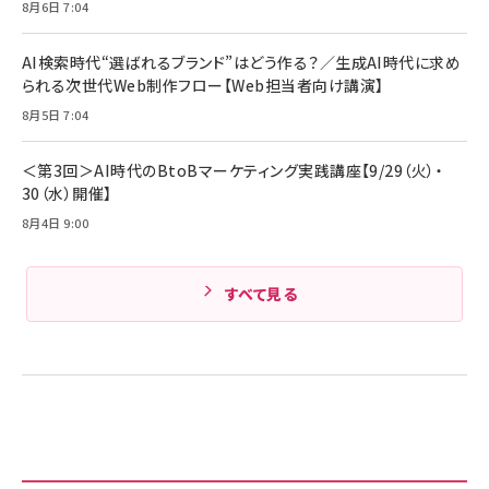
8月6日 7:04
キャンペーン】
Anker PowerLine III Flow USB-C & USB-C
ケーブル Anker絡まないケーブル 240W 結束バン
￥4,857
ド付き USB PD対応 シリコン素材採用 iPhone
AI検索時代“選ばれるブランド”はどう作る？／生成AI時代に求め
Amazonランキングをもっと見る
17 / 16 / 15 / Galaxy iPad Pro MacBook
￥1,890
られる次世代Web制作フロー【Web担当者向け講演】
Pro/Air 各種対応 (1.8m ミッドナイトブラック)
Amazonランキングをもっと見る
8月5日 7:04
Amazonランキングをもっと見る
＜第3回＞AI時代のBtoBマーケティング実践講座【9/29（火）・
30（水）開催】
8月4日 9:00
すべて見る