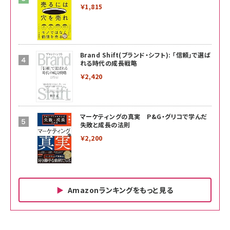
￥1,815
Brand Shift(ブランド・シフト): 「信頼」で選ば
れる時代の成長戦略
￥2,420
マーケティングの真実 P&G・グリコで学んだ
失敗と成長の法則
￥2,200
Amazonランキングをもっと見る
Amazon ビジネス・経済関連書籍 の売れ筋ランキン
Amazon 家電＆カメラ の売れ筋ランキング
Amazon パソコン・周辺機器 の売れ筋ランキング