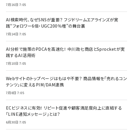
7月16日 7:05
AI検索時代、なぜSNSが重要？ フジドリームエアラインズが実
践“フォロワー6倍・UGC200％増”の舞台裏
7月14日 7:05
AI分析で施策のPDCAを高速化！ 中川政七商店とSprocketが実
践するAI活用術
7月10日 7:05
Webサイトのトップページはもはや不要？ 商品情報を「売れるコン
テンツ」に変えるPIM/DAM連携
7月8日 7:05
ECビジネスに有効！ リピート促進や顧客満足度向上に直結する
「LINE通知メッセージ」とは？
6月30日 7:05