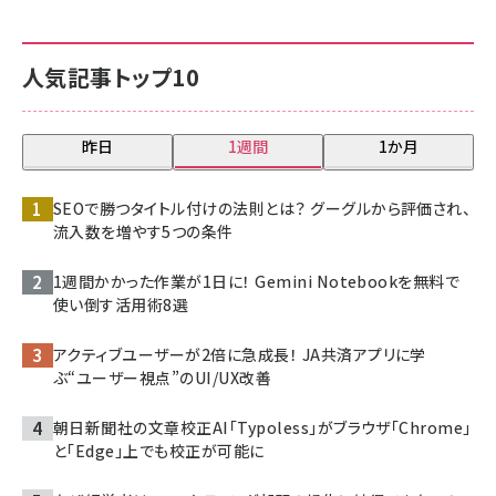
人気記事トップ10
昨日
1週間
1か月
SEOで勝つタイトル付けの法則とは？ グーグルから評価され、
流入数を増やす5つの条件
1週間かかった作業が1日に！ Gemini Notebookを無料で
使い倒す活用術8選
アクティブユーザーが2倍に急成長！ JA共済アプリに学
ぶ“ユーザー視点”のUI/UX改善
朝日新聞社の文章校正AI「Typoless」がブラウザ「Chrome」
と「Edge」上でも校正が可能に