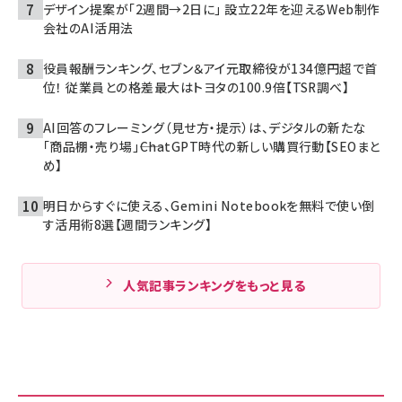
デザイン提案が「2週間→2日に」 設立22年を迎えるWeb制作
会社のAI活用法
役員報酬ランキング、セブン＆アイ元取締役が134億円超で首
位！ 従業員との格差最大はトヨタの100.9倍【TSR調べ】
AI回答のフレーミング（見せ方・提示）は、デジタルの新たな
「商品棚・売り場」――ChatGPT時代の新しい購買行動【SEOまと
め】
明日からすぐに使える、Gemini Notebookを無料で使い倒
す活用術8選【週間ランキング】
人気記事ランキングをもっと見る