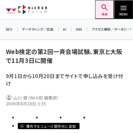
メ
Web担当者Forum
イ
検索
MENU
ン
コ
SEO
マーケティング／広告
AI
SNS
アクセス解析／データ分析
＼ 
ン
生成
テ
Web検定の第2回一斉会場試験、東京と大阪
るセ
ン
で11月3日に開催
202
ツ
seo (3532)
▼申
に
9月1日から10月20日までサイトで申し込みを受け付
ai (2814)
移
け
動
youtube (2441)
山川 健（Web担 編集部）
note (2317)
2009年8月28日 3:35
セミナー (2310)
z世代 (1623)
優先するニュース提供元に追加
meo (1277)