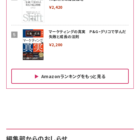
￥2,420
マーケティングの真実 P&G・グリコで学んだ
失敗と成長の法則
￥2,200
Amazonランキングをもっと見る
Amazon ビジネス・経済関連書籍 の売れ筋ランキン
Amazon 家電＆カメラ の売れ筋ランキング
Amazon パソコン・周辺機器 の売れ筋ランキング
グ
更新日時：2026/06/26 19:00
更新日時：2026/06/26 19:00
更新日時：2026/06/26 19:00
anan(アンアン)2026/07/01号 No.2501[魅
KIOXIA(キオクシア) 旧東芝メモリ microSD
KIOXIA(キオクシア) 旧東芝メモリ microSD
せるカラダ2026／宮舘涼太]
128GB UHS-I Class10 (最大読出速度
128GB UHS-I Class10 (最大読出速度
100MB/s) Nintendo Switch動作確認済 国
100MB/s) Nintendo Switch動作確認済 国
￥880
内サポート正規品 メーカー保証5年
内サポート正規品 メーカー保証5年
￥2,680
￥2,680
KLMEA128G
KLMEA128G
編集部からのおしらせ