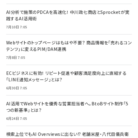
AI分析で施策のPDCAを高速化！ 中川政七商店とSprocketが実
践するAI活用術
7月10日 7:05
Webサイトのトップページはもはや不要？ 商品情報を「売れるコン
テンツ」に変えるPIM/DAM連携
7月8日 7:05
ECビジネスに有効！ リピート促進や顧客満足度向上に直結する
「LINE通知メッセージ」とは？
6月30日 7:05
AI活用でWebサイトを優秀な営業担当者へ。BtoBサイト制作「5
つの新基準」とは？
6月24日 7:05
検索上位でもAI Overviewsに出ない!? 老舗米屋・八代目儀兵衛