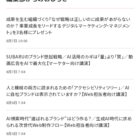
anan(アンアン)2026/06/24号 No.2500増
刊 スペシャルエディション[王道エンタメの矜
NIMASO ガラスフィルム iPhone 17 用 保護
Amazon eギフトカード - Amazonロゴ - ク
持／BTS]
フィルム 強化ガラス 耐衝撃 高透過率 指紋防
ラシック
止 貼りやすい ガイド枠付き いPhone17 (6.3
成果を生む組織づくり『なぜ戦略は正しいのに成果があがらない
￥1,100
￥5,000
インチ) 対応 2枚セット DSP25F1698
のか？ 事業成長をリードするデジタルマーケティング・マネジメン
￥1,599
ト』を3名様にプレゼント
anan(アンアン)2026/07/08号
Anker PowerLine III Flow USB-C & USB-
No.2502[2026年後半、あなたの恋と運命／山
【New】Amazon Fire TV Stick HD | 手軽に
C ケーブル Anker絡まないケーブル 240W 結
8月7日 10:00
田涼介]
ストリーミングをはじめよう | ストリーミングメ
束バンド付き USB PD対応 シリコン素材採用
ディアプレイヤー
iPhone 17 / 16 / 15 / Galaxy iPad Pro
￥880
￥1,890
MacBook Pro/Air 各種対応 (1.8m ミッドナ
SUBARUのブランド想起戦略／AI活用のカギは「量」より「質」／動
￥6,980
イトブラック)
画広告をAIで最大化【マーケター向け講演】
ママ投資家が育休中に１億貯めた株式投資
アサヒ飲料 モンスター エナジー 355ml×24
8月7日 7:04
Anker Soundcore P31i (Bluetooth 6.1)
本
￥1,870
【完全ワイヤレスイヤホン/アクティブノイズキャ
￥4,192
ンセリング/マルチポイント接続 / 最大50時間
人と機械の両方に読まれるための「アクセシビリティツリー」／AI
再生 / PSE技術基準適合】ブラック
￥5,990
組織の成果を最大化する ルールのデザイン
に自社ブランドは表示されていますか？【Web担当者向け講演】
サッポロ 生ビール 黒ラベル 350ml 缶 24本
ビール ケース買い【6/30応募〆切! 黒ラベルビ
￥1,980
8月6日 7:04
Anker PowerLine III Flow USB-C & USB-
ヤセラーキャンペーン】
C ケーブル Anker絡まないケーブル 240W 結
￥4,857
束バンド付き USB PD対応 シリコン素材採用
AI検索時代“選ばれるブランド”はどう作る？／生成AI時代に求め
iPhone 17 / 16 / 15 / Galaxy iPad Pro
￥1,890
られる次世代Web制作フロー【Web担当者向け講演】
Amazonランキングをもっと見る
MacBook Pro/Air 各種対応 (1.8m ミッドナ
イトブラック)
8月5日 7:04
Amazonランキングをもっと見る