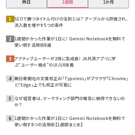
昨日
1週間
1か月
SEOで勝つタイトル付けの法則とは？ グーグルから評価され、
流入数を増やす5つの条件
1週間かかった作業が1日に！ Gemini Notebookを無料で
使い倒す活用術8選
アクティブユーザーが2倍に急成長！ JA共済アプリに学
ぶ“ユーザー視点”のUI/UX改善
朝日新聞社の文章校正AI「Typoless」がブラウザ「Chrome」
と「Edge」上でも校正が可能に
なぜ経営者は、マーケティング部門の報告に納得できないの
か？
1週間かかった作業が1日に！ Gemini Notebookを無料で
使い倒す8つの活用術【1週間まとめ】