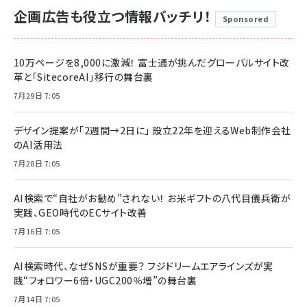
企画広告も役立つ情報バッチリ！
Sponsored
10万ページを8,000に激減！ 富士通が挑んだグローバルサイト改
革と「SitecoreAI」移行の舞台裏
7月29日 7:05
デザイン提案が「2週間→2日に」 設立22年を迎えるWeb制作会社
のAI活用法
7月28日 7:05
AI検索で“自社がお勧め”されない！ お米ギフトの八代目儀兵衛が
実践、GEO時代のECサイト改善
7月16日 7:05
AI検索時代、なぜSNSが重要？ フジドリームエアラインズが実
践“フォロワー6倍・UGC200％増”の舞台裏
7月14日 7:05