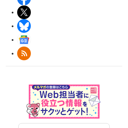
X(エックス)
BlueSky
Googleニュース
RSS