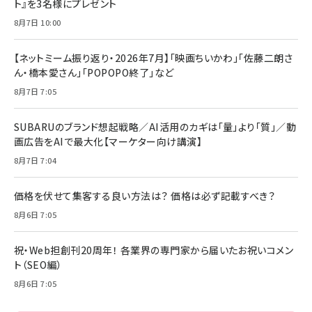
ト』を3名様にプレゼント
8月7日 10:00
【ネットミーム振り返り・2026年7月】「映画ちいかわ」「佐藤二朗さ
ん・橋本愛さん」「POPOPO終了」など
8月7日 7:05
SUBARUのブランド想起戦略／AI活用のカギは「量」より「質」／動
画広告をAIで最大化【マーケター向け講演】
8月7日 7:04
価格を伏せて集客する良い方法は？ 価格は必ず記載すべき？
8月6日 7:05
祝・Web担創刊20周年！ 各業界の専門家から届いたお祝いコメン
ト（SEO編）
8月6日 7:05