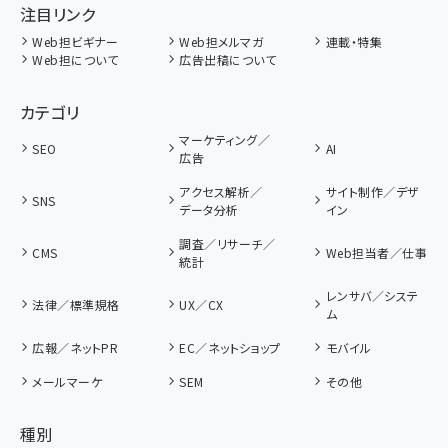
注目リンク
Web担ビギナー
Web担メルマガ
連載・特集
Web担について
広告出稿について
カテゴリ
マーケティング／
SEO
AI
広告
アクセス解析／
サイト制作／デザ
SNS
データ分析
イン
調査／リサーチ／
CMS
Web担当者／仕事
統計
レンサバ／システ
法律／標準規格
UX／CX
ム
広報／ネットPR
EC／ネットショップ
モバイル
メールマーケ
SEM
その他
種別