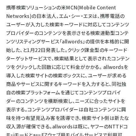
携帯検索ソリューションの米MCN(Mobile Content
llmo (1160)
Networks)の日本法人、エム・シー・エヌは、携帯電話の
ユーザーが入力した検索キーワードに対応してコンテンツ
プロバイダーのコンテンツを表示させる検索連動型コンテ
ンツリスティングサービス「allwords」の提供を本格的に開
始した、と1月22日発表した。クリック課金型のキーワード
ターゲットサービスで、検索結果として表示されたコンテン
ツをクリックした回数に応じて料金がかかる。 allwordsを
導入した検索サイトの検索ボックスに、ユーザーが求める
商品やサービスに関するキーワードを入力すると、同社独
自の検索プラットフォームを通じてコンテンツプロバイ
ダーのコンテンツを横断検索し、ニーズに合ったサイトを
表示する。コンテンツプロバイダーは自社コンテンツに興
味を持つ有望見込み客を誘導でき、検索サイト側は新たな
収入源が確保できる。allwordsは既に、ヤフーのNTTドコ
モ・iモードとau・EZウェブ用モバイルサービスで利用可