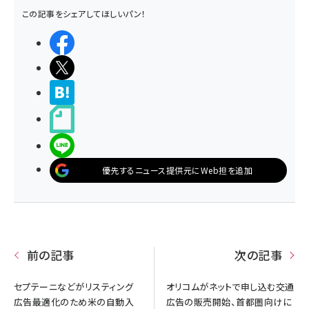
この記事をシェアしてほしいパン！
シェアする
ポストする
>ブクマする
noteで書く
LINEで送る
優先するニュース提供元にWeb担を追加
前の記事
次の記事
セプテーニなどがリスティング
オリコムがネットで申し込む交通
広告最適化のため米の自動入
広告の販売開始、首都圏向けに