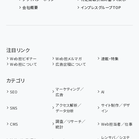
会社概要
インプレスグループTOP
注目リンク
Web担ビギナー
Web担メルマガ
連載・特集
Web担について
広告出稿について
カテゴリ
マーケティング／
SEO
AI
広告
アクセス解析／
サイト制作／デザ
SNS
データ分析
イン
調査／リサーチ／
CMS
Web担当者／仕事
統計
レンサバ／システ