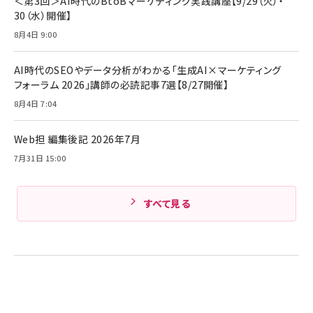
＜第3回＞AI時代のBtoBマーケティング実践講座【9/29（火）・
￥4,192
ンセリング/マルチポイント接続 / 最大50時間
30（水）開催】
再生 / PSE技術基準適合】ブラック
￥5,990
組織の成果を最大化する ルールのデザイン
サッポロ 生ビール 黒ラベル 350ml 缶 24本
8月4日 9:00
ビール ケース買い【6/30応募〆切! 黒ラベルビ
￥1,980
Anker PowerLine III Flow USB-C & USB-
ヤセラーキャンペーン】
C ケーブル Anker絡まないケーブル 240W 結
AI時代のSEOやデータ分析がわかる「生成AI×マーケティング
￥4,857
束バンド付き USB PD対応 シリコン素材採用
フォーラム 2026」講師の必読記事7選【8/27開催】
iPhone 17 / 16 / 15 / Galaxy iPad Pro
￥1,890
Amazonランキングをもっと見る
MacBook Pro/Air 各種対応 (1.8m ミッドナ
8月4日 7:04
イトブラック)
Amazonランキングをもっと見る
Web担 編集後記 2026年7月
Amazonランキングをもっと見る
7月31日 15:00
すべて見る