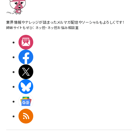
業界情報やナレッジが詰まったメルマガ配信やソーシャルもよろしくです！
姉妹サイトもぜひ：
ネッ担
・
ネッ担お悩み相談室
メルマガ
Facebook
X(エックス)
BlueSky
Googleニュース
RSS