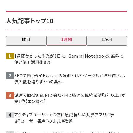
人気記事トップ10
昨日
1週間
1か月
1週間かかった作業が1日に！ Gemini Notebookを無料で
使い倒す活用術8選
SEOで勝つタイトル付けの法則とは？ グーグルから評価され、
流入数を増やす5つの条件
派遣で働く期間、同じ会社・同じ職場を継続希望「3年以上」が
第1位【エン調べ】
アクティブユーザーが2倍に急成長！ JA共済アプリに学
ぶ“ユーザー視点”のUI/UX改善