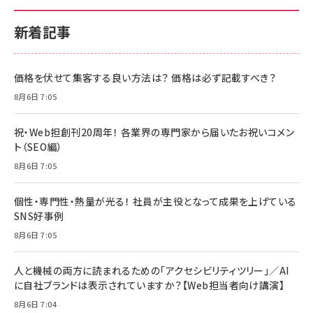
新着記事
価格を伏せて集客する良い方法は？ 価格は必ず記載すべき？
8月6日 7:05
祝・Web担創刊20周年！ 各業界の専門家から届いたお祝いコメン
ト（SEO編）
8月6日 7:05
個性・専門性・熱量が光る！ 社員が主役となって成果を上げている
SNS好事例
8月6日 7:05
人と機械の両方に読まれるための「アクセシビリティツリー」／AI
に自社ブランドは表示されていますか？【Web担当者向け講演】
8月6日 7:04