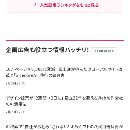
人気記事ランキングをもっと見る
企画広告も役立つ情報バッチリ！
Sponsored
10万ページを8,000に激減！ 富士通が挑んだグローバルサイト改
革と「SitecoreAI」移行の舞台裏
7月29日 7:05
デザイン提案が「2週間→2日に」 設立22年を迎えるWeb制作会社
のAI活用法
7月28日 7:05
AI検索で“自社がお勧め”されない！ お米ギフトの八代目儀兵衛が