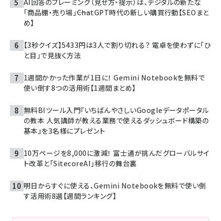
AI回答のフレーミング（見せ方・提示）は、デジタルの新たな
「商品棚・売り場」――ChatGPT時代の新しい購買行動【SEOまと
め】
【3秒クイズ】5433円は3人で割り切れる？ 電卓を使わずに「ひ
と目」で見抜く方法
1週間かかった作業が1日に！ Gemini Notebookを無料で
使い倒す8つの活用術【1週間まとめ】
無料BIツール入門『いちばんやさしいGoogleデータポータル
の教本 人気講師が教える業務で使えるダッシュボード構築の
基本』を3名様にプレゼント
10万ページを8,000に激減！ 富士通が挑んだグローバルサイ
ト改革と「SitecoreAI」移行の舞台裏
明日からすぐに使える、Gemini Notebookを無料で使い倒
す活用術8選【週間ランキング】