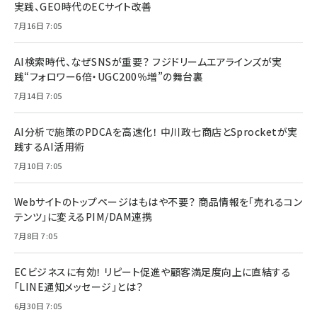
実践、GEO時代のECサイト改善
7月16日 7:05
AI検索時代、なぜSNSが重要？ フジドリームエアラインズが実
践“フォロワー6倍・UGC200％増”の舞台裏
7月14日 7:05
AI分析で施策のPDCAを高速化！ 中川政七商店とSprocketが実
践するAI活用術
7月10日 7:05
Webサイトのトップページはもはや不要？ 商品情報を「売れるコン
テンツ」に変えるPIM/DAM連携
7月8日 7:05
ECビジネスに有効！ リピート促進や顧客満足度向上に直結する
「LINE通知メッセージ」とは？
6月30日 7:05