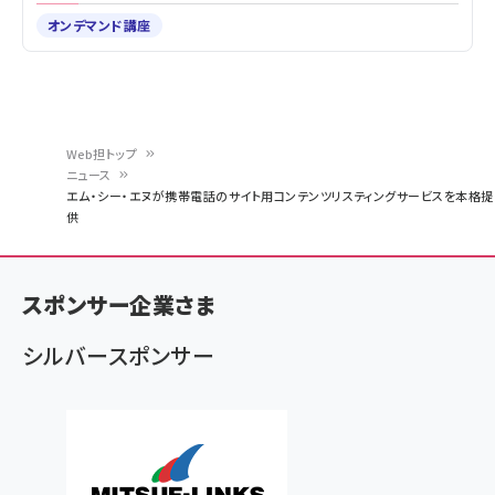
オンデマンド講座
Web担トップ
ニュース
パ
エム・シー・エヌが携帯電話のサイト用コンテンツリスティングサービスを本格提
供
ン
く
ず
スポンサー企業さま
シルバースポンサー