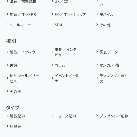
法律／標準規格
UX／CX
ム
広報／ネットPR
EC／ネットショップ
モバイル
メールマーケ
SEM
その他
種別
事例／インタ
解説／ノウハウ
調査データ
ビュー
書評
コラム
マンガ/小説
便利ツール／サー
イベント／セミ
ランキング／まと
ビス
ナー
め
その他
タイプ
解説記事
ニュース記事
プレゼント／応募
用語集