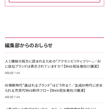
Amazon ビジネス・経済関連書籍 の売れ筋ランキン
Amazon 家電＆カメラ の売れ筋ランキング
Amazon パソコン・周辺機器 の売れ筋ランキング
グ
更新日時：2026/06/26 19:00
更新日時：2026/06/26 19:00
更新日時：2026/06/26 19:00
anan(アンアン)2026/07/01号 No.2501[魅
KIOXIA(キオクシア) 旧東芝メモリ microSD
KIOXIA(キオクシア) 旧東芝メモリ microSD
せるカラダ2026／宮舘涼太]
128GB UHS-I Class10 (最大読出速度
128GB UHS-I Class10 (最大読出速度
100MB/s) Nintendo Switch動作確認済 国
100MB/s) Nintendo Switch動作確認済 国
￥880
内サポート正規品 メーカー保証5年
内サポート正規品 メーカー保証5年
￥2,680
￥2,680
KLMEA128G
KLMEA128G
編集部からのおしらせ
anan(アンアン)2026/06/24号 No.2500増
刊 スペシャルエディション[王道エンタメの矜
NIMASO ガラスフィルム iPhone 17 用 保護
Amazon eギフトカード - Amazonロゴ - ク
持／BTS]
フィルム 強化ガラス 耐衝撃 高透過率 指紋防
ラシック
止 貼りやすい ガイド枠付き いPhone17 (6.3
人と機械の両方に読まれるための「アクセシビリティツリー」／AI
￥1,100
￥5,000
インチ) 対応 2枚セット DSP25F1698
に自社ブランドは表示されていますか？【Web担当者向け講演】
￥1,599
8月6日 7:04
anan(アンアン)2026/07/08号
Anker PowerLine III Flow USB-C & USB-
No.2502[2026年後半、あなたの恋と運命／山
【New】Amazon Fire TV Stick HD | 手軽に
C ケーブル Anker絡まないケーブル 240W 結
田涼介]
ストリーミングをはじめよう | ストリーミングメ
束バンド付き USB PD対応 シリコン素材採用
AI検索時代“選ばれるブランド”はどう作る？／生成AI時代に求め
ディアプレイヤー
iPhone 17 / 16 / 15 / Galaxy iPad Pro
￥880
￥1,890
MacBook Pro/Air 各種対応 (1.8m ミッドナ
られる次世代Web制作フロー【Web担当者向け講演】
￥6,980
イトブラック)
8月5日 7:04
ママ投資家が育休中に１億貯めた株式投資
アサヒ飲料 モンスター エナジー 355ml×24
Anker Soundcore P31i (Bluetooth 6.1)
本
￥1,870
【完全ワイヤレスイヤホン/アクティブノイズキャ