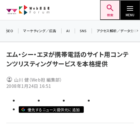
メ
Web担当者Forum
イ
検索
MENU
ン
コ
SEO
マーケティング／広告
AI
SNS
アクセス解析／データ分析
＼ 
ン
7月
テ
エム・シー・エヌが携帯電話のサイト用コンテ
差し
ン
ンツリスティングサービスを本格提供
▼ア
ツ
seo (3519)
に
山川 健（Web担 編集部）
ai (2801)
移
2008年1月24日 16:51
動
youtube (2425)
note (2310)
優先するニュース提供元に追加
セミナー (2301)
z世代 (1620)
meo (1274)