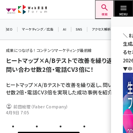
メ
Web担当者Forum
イ
検索
MENU
ン
コ
SEO
マーケティング／広告
AI
SNS
アクセス解析／データ分析
＼ 
ン
生成
テ
成果につなげる！ コンテンツマーケティング最前線
るセ
ン
ヒートマップ×A/Bテストで改善を繰り返し、
202
ツ
seo (3536)
問い合わせ数2倍・電話CV3倍に！
▼申
に
ai (2818)
移
ヒートマップ×A/Bテストで改善を繰り返し、問い合わ
動
youtube (2444)
せ数2倍・電話CV3倍を実現した成功事例を紹介する。
note (2320)
前田絵理（Faber Company）
セミナー (2313)
4月9日 7:05
z世代 (1629)
meo (1279)