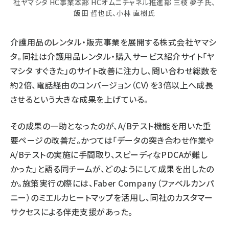
社ヤマシタ HC事業本部 HCオムニチャネル推進部 三枝 夢子氏、
飯田 哲也氏、小林 直樹氏
介護用品のレンタル・販売事業を展開する株式会社ヤマシ
タ。同社は介護用品レンタル・購入サービス紹介サイト「
ヤ
マシタ すぐきた
」のサイト改善に注力し、問い合わせ総数を
約2倍、電話経由のコンバージョン（CV）を3倍以上へ成長
させるという大きな成果を上げている。
その成果の一助となったのが、A/Bテスト機能を用いた重
要ページの改善だ。かつては「データの突き合わせ作業や
A/Bテストの実施に手間取り、スピーディなPDCAが難し
かった」と語る同チームが、どのようにして成果を出したの
か。施策実行の際には、Faber Company（ファベルカンパ
ニー）のミエルカヒートマップを活用し、同社のカスタマー
サクセスによる伴走支援があった。