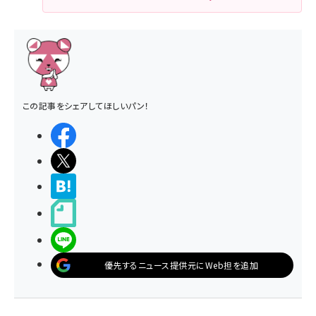
この記事をシェアしてほしいパン！
シェアする
ポストする
>ブクマする
noteで書く
LINEで送る
優先するニュース提供元にWeb担を追加