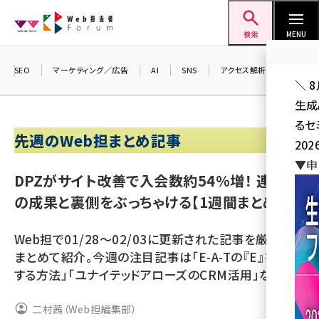
メ
Web担当者Forum
イ
検索
MENU
ン
コ
SEO
マーケティング／広告
AI
SNS
アクセス解析／データ分析
＼ 
ン
生成
テ
るセ
ン
先週のWeb担まとめ記事
202
ツ
seo (3541)
▼申
に
DPZがサイト改善で入会数約54％増！ 連載後
ai (2827)
移
の成果と裏側をぶっちゃける【1週間まとめ】
動
youtube (2449)
Web担で01/28～02/03に更新された記事を厳選して
note (2323)
まとめて紹介。今週の注目記事は「E-A-Tの『E』を証明
セミナー (2318)
する方法」「ユナイテッドアローズのCRM活用」など。
z世代 (1632)
二村茜（Web担編集部）
meo (1282)