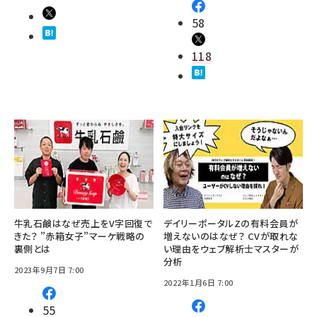
58
118
牛乳石鹸はなぜ売上をV字回復で
デイリーポータルZの有料会員が
きた？ ”赤箱女子”マーケ戦略の
増えないのはなぜ？ CVが取れな
裏側とは
い理由をウェブ解析士マスターが
分析
2023年9月7日 7:00
2022年1月6日 7:00
55