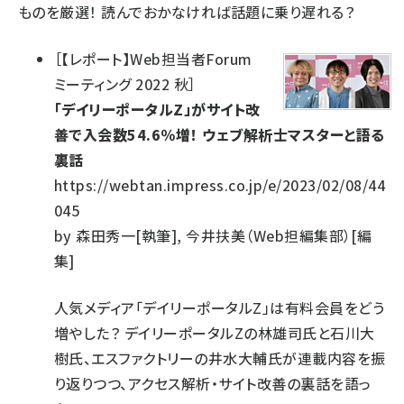
ものを厳選！ 読んでおかなければ話題に乗り遅れる？
［
【レポート】Web担当者Forum
ミーティング 2022 秋
］
「デイリーポータルZ」がサイト改
善で入会数54.6％増！ ウェブ解析士マスターと語る
裏話
https://webtan.impress.co.jp/e/2023/02/08/44
045
by
森田秀一[執筆], 今井扶美（Web担編集部）[編
集]
人気メディア「デイリーポータルZ」は有料会員をどう
増やした？ デイリーポータルZの林雄司氏と石川大
樹氏、エスファクトリーの井水大輔氏が連載内容を振
り返りつつ、アクセス解析・サイト改善の裏話を語っ