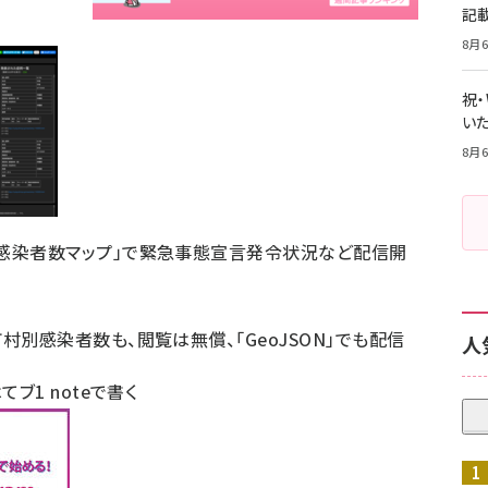
記
8月6
祝
いた
8月6
感染者数マップ」で緊急事態宣言発令状況など配信開
村別感染者数も、閲覧は無償、「GeoJSON」でも配信
人
はてブ
1
noteで書く