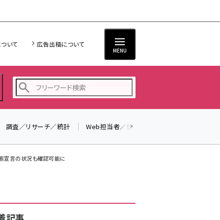
について
広告出稿について
MENU
調査／リサーチ／統計
Web担当者／仕事
法律／標準規格
seo (3528)
ai (2811)
事態宣言の状況も確認可能に
youtube (2439)
note (2315)
セミナー (2308)
着記事