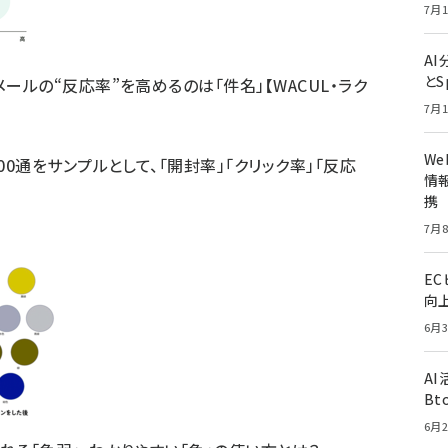
7月1
A
とS
ールの“反応率”を高めるのは「件名」【WACUL・ラク
7月1
W
00通をサンプルとして、「開封率」「クリック率」「反応
情報
携
7月8
E
向
6月3
A
Bt
6月2