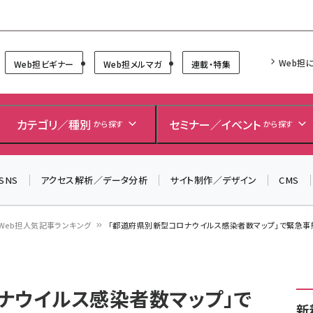
Forum
Web担
Web担ビギナー
Web担メルマガ
連載・特集
＼ 8月27日開催、申し込み受付中！ ／
生成AIをマーケティング等に活用するための考え方を学べ
カテゴリ／種別
セミナー／イベント
から探す
から探す
るセミナーイベント「生成AI × マーケティング フォーラム
2026」開催！
SNS
アクセス解析／データ分析
サイト制作／デザイン
CMS
▼申し込みはこちらから▼
Web担人気記事ランキング
「都道府県別新型コロナウイルス感染者数マップ」で緊急
ナウイルス感染者数マップ」で
新