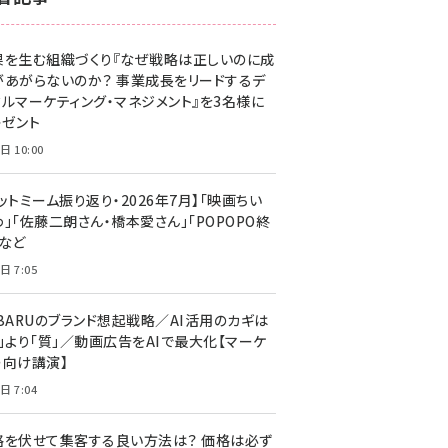
z世代 (1623)
果を生む組織づくり『なぜ戦略は正しいのに成
meo (1277)
があがらないのか？ 事業成長をリードするデ
llmo (1166)
タルマーケティング・マネジメント』を3名様に
レゼント
日 10:00
ットミーム振り返り・2026年7月】「映画ちい
」「佐藤二朗さん・橋本愛さん」「POPOPO終
」など
日 7:05
UBARUのブランド想起戦略／AI活用のカギは
量」より「質」／動画広告をAIで最大化【マーケ
ー向け講演】
日 7:04
格を伏せて集客する良い方法は？ 価格は必ず