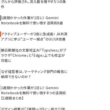
グルから評価され、流入数を増やす5つの条
件
1週間かかった作業が1日に！ Gemini
Notebookを無料で使い倒す活用術8選
アクティブユーザーが2倍に急成長！ JA共済
アプリに学ぶ“ユーザー視点”のUI/UX改善
朝日新聞社の文章校正AI「Typoless」がブ
ラウザ「Chrome」と「Edge」上でも校正が
可能に
なぜ経営者は、マーケティング部門の報告に
納得できないのか？
1週間かかった作業が1日に！ Gemini
Notebookを無料で使い倒す8つの活用術
【1週間まとめ】
デザイン提案が「2週間→2日に」 設立22年