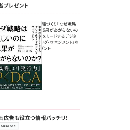
者プレゼント
成果を生む組織づくり『なぜ戦略
は正しいのに成果があがらないの
か？ 事業成長をリードするデジタ
ルマーケティング・マネジメント』を
3名様にプレゼント
8月7日 10:00
画広告も役立つ情報バッチリ！
ponsored