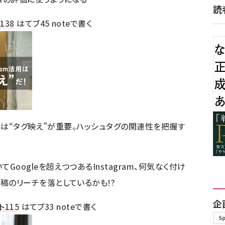
読
ト
138
はてブ
45
noteで書く
すには“タグ映え”が重要。ハッシュタグの関連性を把握す
oogleを超えつつあるInstagram、何気なく付け
稿のリーチを落としているかも!?
企
ト
115
はてブ
33
noteで書く
S