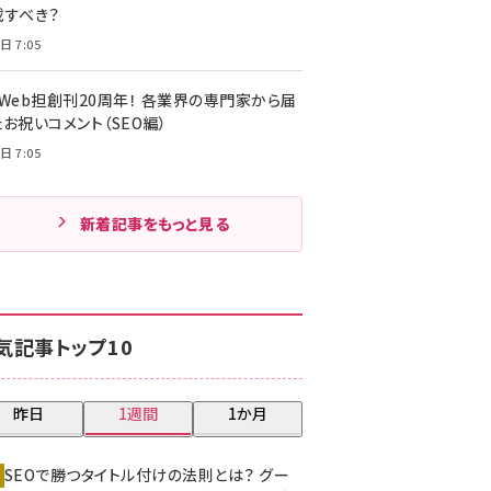
載すべき？
日 7:05
・Web担創刊20周年！ 各業界の専門家から届
お祝いコメント（SEO編）
日 7:05
新着記事をもっと見る
気記事トップ10
昨日
1週間
1か月
SEOで勝つタイトル付けの法則とは？ グー