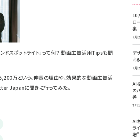
10
ロー
裏
7月2
レンドスポットライト」って何？ 動画広告活用Tipsも聞
デ
え
7月2
1億5,200万という。伸長の理由や、効果的な動画広告活
A
er Japanに聞きに行ってみた。
の
善
7月1
AI
ライ
増