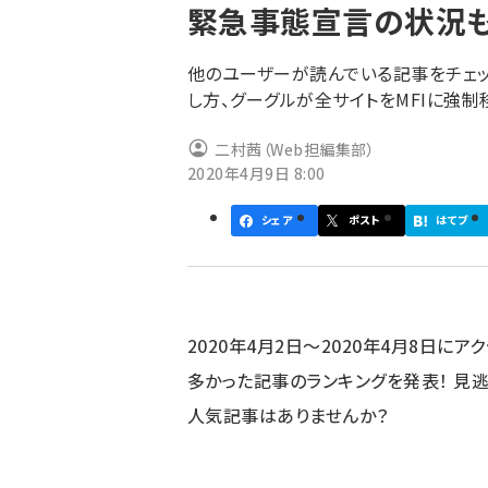
緊急事態宣言の状況
ず
他のユーザーが読んでいる記事をチェック。I
し方、グーグルが全サイトをMFIに強制
二村茜（Web担編集部）
2020年4月9日 8:00
シェア
ポスト
はてブ
2020年4月2日～2020年4月8日にア
多かった記事のランキングを発表！ 見
人気記事はありませんか？