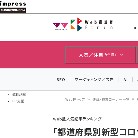
メ
イ
Web担当者
Web担当者
ン
EC担当者
コ
製品導入
ン
企業IT
ソフト開発
テ
人気／注目
から探す
IoT・AI
ン
DCクラウド
研究・調査
ツ
SEO
マーケティング／広告
AI
エネルギー
に
ドローン
移
教育講座
Web担トップ
連載・特集コーナー一覧
EC支援
動
パ
Web担人気記事ランキング
ン
「都道府県別新型コロ
く