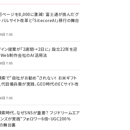
万ページを8,000に激減！ 富士通が挑んだグ
バルサイト改革と「SitecoreAI」移行の舞台
9日 7:05
ザイン提案が「2週間→2日に」 設立22年を迎
るWeb制作会社のAI活用法
8日 7:05
I検索で“自社がお勧め”されない！ お米ギフト
八代目儀兵衛が実践、GEO時代のECサイト改
6日 7:05
検索時代、なぜSNSが重要？ フジドリームエア
ンズが実践“フォロワー6倍・UGC200％
”の舞台裏