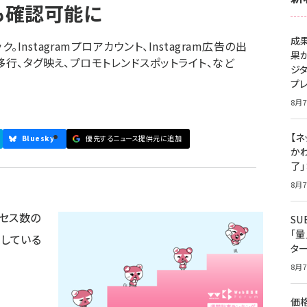
も確認可能に
成
nstagramプロアカウント、Instagram広告の出
果
移行、タグ映え、プロモトレンドスポットライト、など
ジ
プ
8月7
【ネ
Bluesky
優先するニュース提供元に追加
かわ
了
8月7
クセス数の
S
「
逃している
タ
8月7
価