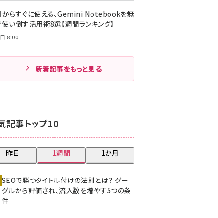
からすぐに使える、Gemini Notebookを無
で使い倒す活用術8選【週間ランキング】
日 8:00
新着記事をもっと見る
気記事トップ10
昨日
1週間
1か月
SEOで勝つタイトル付けの法則とは？ グー
グルから評価され、流入数を増やす5つの条
件