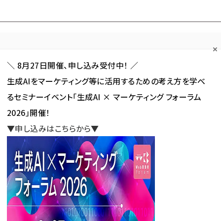
Forum
Web担
Web担ビギナー
Web担メルマガ
連載・特集
＼ 8月27日開催、申し込み受付中！ ／
生成AIをマーケティング等に活用するための考え方を学べ
カテゴリ／種別
セミナー／イベント
から探す
から探す
るセミナーイベント「生成AI × マーケティング フォーラム
2026」開催！
SNS
アクセス解析／データ分析
サイト制作／デザイン
CMS
▼申し込みはこちらから▼
Web担人気記事ランキング
グーグルが問答無用でモバイル版を検索評価にする？MFI
でモバイル版を検索評価にす
新