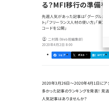
る？MFI移行の準備を
ず
先週人気があった記事は「グーグルが全サイ
ト」「フリーランス人材の使い方」「東
コードを公開」
二村茜（Web担編集部）
2020年4月2日 8:00
シェア
ポスト
はてブ
2020年3月26日～2020年4月1日に
多かった記事のランキングを発表！ 見
人気記事はありませんか？