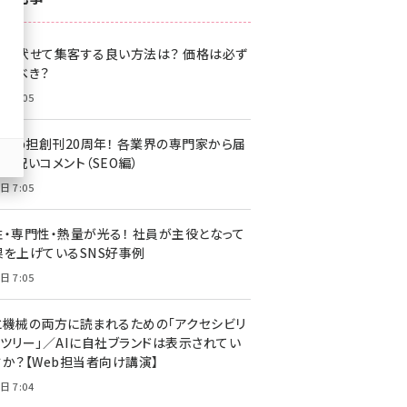
z世代 (1622)
格を伏せて集客する良い方法は？ 価格は必ず
meo (1275)
載すべき？
llmo (1163)
日 7:05
・Web担創刊20周年！ 各業界の専門家から届
お祝いコメント（SEO編）
日 7:05
性・専門性・熱量が光る！ 社員が主役となって
果を上げているSNS好事例
日 7:05
と機械の両方に読まれるための「アクセシビリ
ィツリー」／AIに自社ブランドは表示されてい
すか？【Web担当者向け講演】
日 7:04