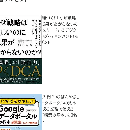
成果を生む組織づくり『なぜ戦略
は正しいのに成果があがらないの
か？ 事業成長をリードするデジタ
ルマーケティング・マネジメント』を
3名様にプレゼント
8月7日 10:00
無料BIツール入門『いちばんやさし
いGoogleデータポータルの教本
人気講師が教える業務で使える
ダッシュボード構築の基本』を3名
様にプレゼント
7月31日 10:00