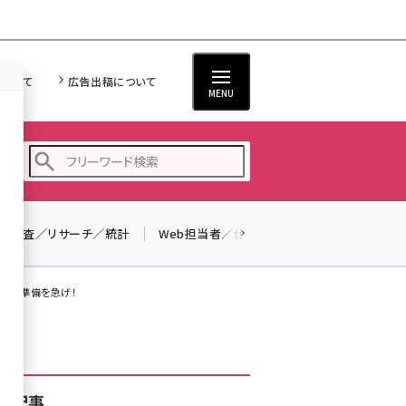
について
広告出稿について
MENU
調査／リサーチ／統計
Web担当者／仕事
法律／標準規格
seo (3526)
ai (2807)
移行の準備を急げ！
youtube (2434)
note (2312)
セミナー (2307)
着記事