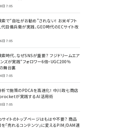
8日 7:05
I検索で“自社がお勧め”されない！ お米ギフト
八代目儀兵衛が実践、GEO時代のECサイト改
6日 7:05
検索時代、なぜSNSが重要？ フジドリームエア
ンズが実践“フォロワー6倍・UGC200％
”の舞台裏
4日 7:05
I分析で施策のPDCAを高速化！ 中川政七商店
procketが実践するAI活用術
0日 7:05
ebサイトのトップページはもはや不要？ 商品
を「売れるコンテンツ」に変えるPIM/DAM連