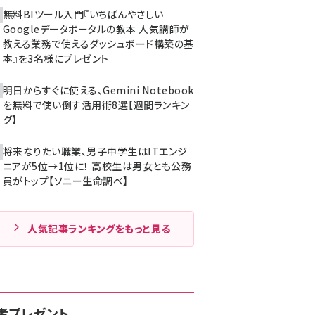
無料BIツール入門『いちばんやさしい
Googleデータポータルの教本 人気講師が
教える業務で使えるダッシュボード構築の基
本』を3名様にプレゼント
明日からすぐに使える、Gemini Notebook
を無料で使い倒す活用術8選【週間ランキン
グ】
将来なりたい職業、男子中学生はITエンジ
ニアが5位→1位に！ 高校生は男女とも公務
員がトップ【ソニー生命調べ】
人気記事ランキングをもっと見る
者プレゼント