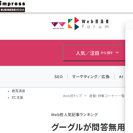
メ
イ
Web担当者
Web担当者
ン
EC担当者
コ
製品導入
ン
企業IT
ソフト開発
テ
人気／注目
から探す
IoT・AI
ン
DCクラウド
研究・調査
ツ
SEO
マーケティング／広告
AI
エネルギー
に
ドローン
移
教育講座
Web担トップ
連載・特集コーナー一覧
EC支援
動
パ
Web担人気記事ランキング
ン
グーグルが問答無用
く