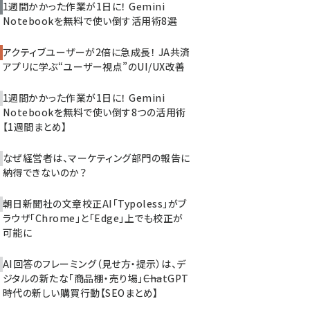
1週間かかった作業が1日に！ Gemini
Notebookを無料で使い倒す活用術8選
アクティブユーザーが2倍に急成長！ JA共済
アプリに学ぶ“ユーザー視点”のUI/UX改善
1週間かかった作業が1日に！ Gemini
Notebookを無料で使い倒す8つの活用術
【1週間まとめ】
なぜ経営者は、マーケティング部門の報告に
納得できないのか？
朝日新聞社の文章校正AI「Typoless」がブ
ラウザ「Chrome」と「Edge」上でも校正が
可能に
AI回答のフレーミング（見せ方・提示）は、デ
ジタルの新たな「商品棚・売り場」――ChatGPT
時代の新しい購買行動【SEOまとめ】