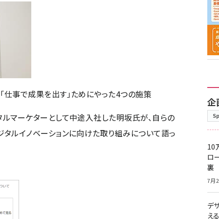
「仕事で成果を出す」ためにやった4つの施策
企
タルマーケターとして中途入社した明坂氏が、自らの
S
ジタルイノベーションに向けた取り組みについて語っ
10
ロー
裏
7月2
デ
え