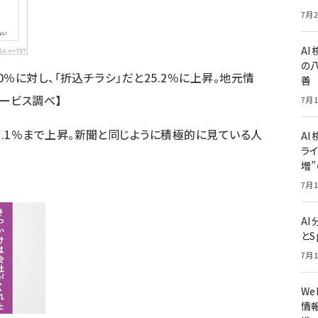
7月2
A
の
.0％に対し、「折込チラシ」だと25.2％に上昇。地元情
善
ービス調べ】
7月1
7.1％まで上昇。新聞と同じように積極的に見ている人
AI
ライ
増
7月1
A
とS
7月1
W
情報