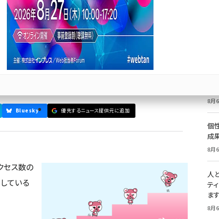
急げ！
価
トをMFIに強制移行」「Instagramプロアカウン
記
京都公式の新型コロナウイルス感染症対策サイト、ソース
8月6
祝
いた
8月6
Bluesky
優先するニュース提供元に追加
個
成
8月6
アクセス数の
人
逃している
テ
ま
8月6