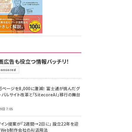
画広告も役立つ情報バッチリ！
ponsored
万ページを8,000に激減！ 富士通が挑んだグ
バルサイト改革と「SitecoreAI」移行の舞台
9日 7:05
ザイン提案が「2週間→2日に」 設立22年を迎
るWeb制作会社のAI活用法