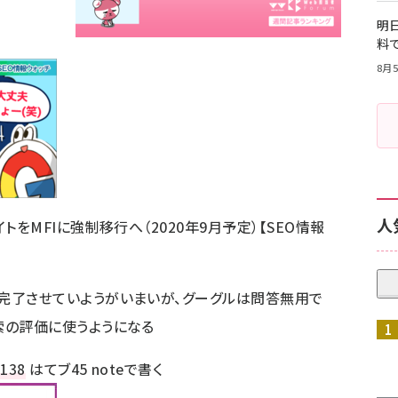
明日
料
8月5
人
トをMFIに強制移行へ（2020年9月予定）【SEO情報
完了させていようがいまいが、グーグルは問答無用で
索の評価に使うようになる
ト
138
はてブ
45
noteで書く