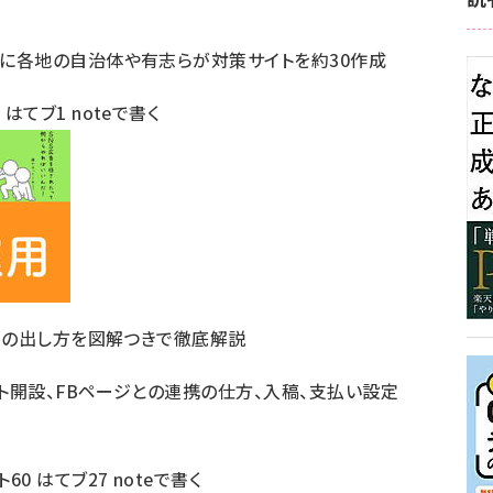
でに各地の自治体や有志らが対策サイトを約30作成
6
はてブ
1
noteで書く
m広告の出し方を図解つきで徹底解説
ウント開設、FBページとの連携の仕方、入稿、支払い設定
ト
60
はてブ
27
noteで書く