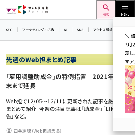
メ
Web担当者Forum
イ
検索
MENU
ン
コ
SEO
マーケティング／広告
AI
SNS
アクセス解析／データ分析
＼ 
ン
7月
テ
差し
ン
先週のWeb担まとめ記事
▼ア
ツ
seo (3516)
に
「雇用調整助成金」の特例措置 2021年2月
ai (2799)
移
末まで延長
動
youtube (2420)
Web担で12/05～12/11に更新された記事を厳選して
note (2308)
まとめて紹介。今週の注目記事は「助成金」「LINE広
セミナー (2296)
告」など。
z世代 (1617)
四谷志穂（Web担編集長）
meo (1274)