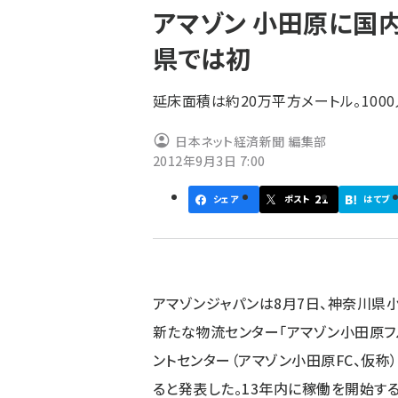
アマゾン 小田原に国
ず
県では初
延床面積は約20万平方メートル。10
日本ネット経済新聞 編集部
2012年9月3日 7:00
21
シェア
ポスト
はてブ
アマゾンジャパンは8月7日、神奈川県
新たな物流センター「アマゾン小田原フ
ントセンター（アマゾン小田原FC、仮称
ると発表した。13年内に稼働を開始す