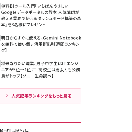
無料BIツール入門『いちばんやさしい
Googleデータポータルの教本 人気講師が
教える業務で使えるダッシュボード構築の基
本』を3名様にプレゼント
明日からすぐに使える、Gemini Notebook
を無料で使い倒す活用術8選【週間ランキン
グ】
将来なりたい職業、男子中学生はITエンジ
ニアが5位→1位に！ 高校生は男女とも公務
員がトップ【ソニー生命調べ】
人気記事ランキングをもっと見る
者プレゼント