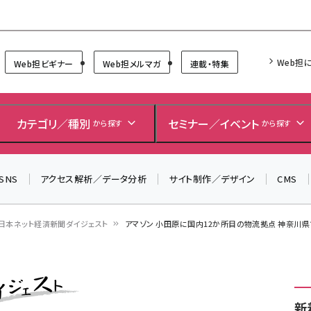
Forum
Web担
Web担ビギナー
Web担メルマガ
連載・特集
カテゴリ／種別
セミナー／イベント
から探す
から探す
SNS
アクセス解析／データ分析
サイト制作／デザイン
CMS
日本ネット経済新聞ダイジェスト
アマゾン 小田原に国内12か所目の物流拠点 神奈川
新