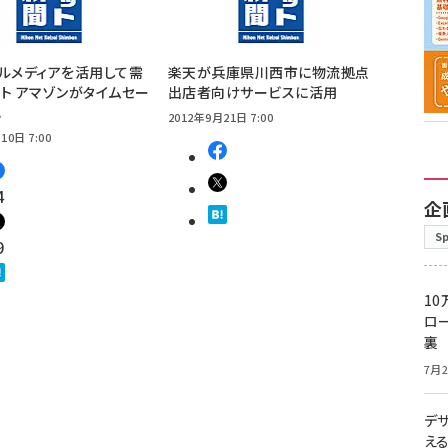
ルメディアを活用して需
楽天が兵庫県川西市に物流拠点
ト アマゾンがタイムセー
出店者向けサービスに活用
化
2012年9月21日 7:00
10日 7:00
4
企
S
9
10
ロー
裏
7月2
デ
え