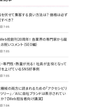
z世代 (1622)
格を伏せて集客する良い方法は？ 価格は必ず
meo (1275)
載すべき？
llmo (1163)
日 7:05
・Web担創刊20周年！ 各業界の専門家から届
お祝いコメント（SEO編）
日 7:05
性・専門性・熱量が光る！ 社員が主役となって
果を上げているSNS好事例
日 7:05
と機械の両方に読まれるための「アクセシビリ
ィツリー」／AIに自社ブランドは表示されてい
すか？【Web担当者向け講演】
日 7:04