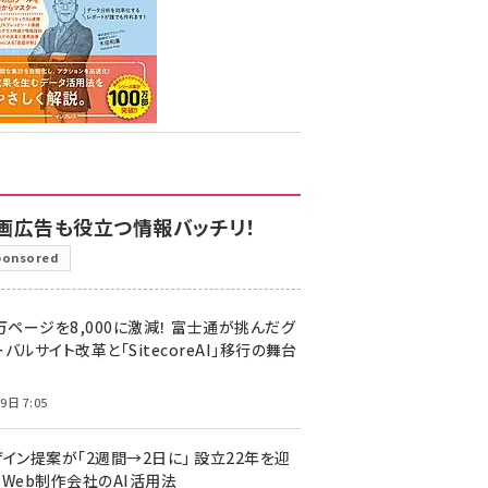
画広告も役立つ情報バッチリ！
ponsored
万ページを8,000に激減！ 富士通が挑んだグ
バルサイト改革と「SitecoreAI」移行の舞台
9日 7:05
ザイン提案が「2週間→2日に」 設立22年を迎
るWeb制作会社のAI活用法