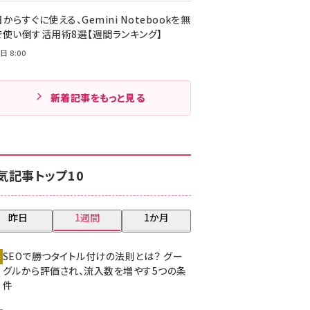
からすぐに使える、Gemini Notebookを無
で使い倒す活用術8選【週間ランキング】
日 8:00
新着記事をもっと見る
気記事トップ10
昨日
1週間
1か月
SEOで勝つタイトル付けの法則とは？ グー
グルから評価され、流入数を増やす5つの条
件