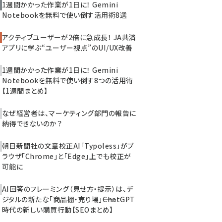
1週間かかった作業が1日に！ Gemini
Notebookを無料で使い倒す活用術8選
アクティブユーザーが2倍に急成長！ JA共済
アプリに学ぶ“ユーザー視点”のUI/UX改善
1週間かかった作業が1日に！ Gemini
Notebookを無料で使い倒す8つの活用術
【1週間まとめ】
なぜ経営者は、マーケティング部門の報告に
納得できないのか？
朝日新聞社の文章校正AI「Typoless」がブ
ラウザ「Chrome」と「Edge」上でも校正が
可能に
AI回答のフレーミング（見せ方・提示）は、デ
ジタルの新たな「商品棚・売り場」――ChatGPT
時代の新しい購買行動【SEOまとめ】