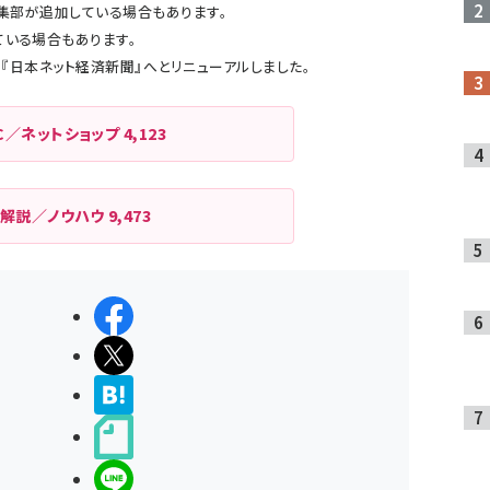
m編集部が追加している場合もあります。
ている場合もあります。
より『日本ネット経済新聞』へとリニューアルしました。
C／ネットショップ
4,123
解説／ノウハウ
9,473
シェアする
ポストする
>ブクマする
noteで書く
LINEで送る