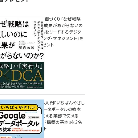
成果を生む組織づくり『なぜ戦略
は正しいのに成果があがらないの
か？ 事業成長をリードするデジタ
ルマーケティング・マネジメント』を
3名様にプレゼント
10:00
無料BIツール入門『いちばんやさし
いGoogleデータポータルの教本
人気講師が教える業務で使える
ダッシュボード構築の基本』を3名
様にプレゼント
7月31日 10:00