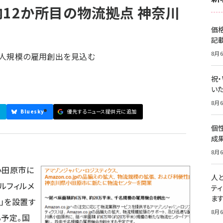
内12か所目の物流拠点 神奈川
価
記
8月6
00人規模の雇用創出を見込む
祝
いた
8月6
Bluesky
優先するニュース提供元に追加
個
成
8月6
小田原市に
人
ルフィルメ
テ
ま
）」を設置す
8月6
る予定。国