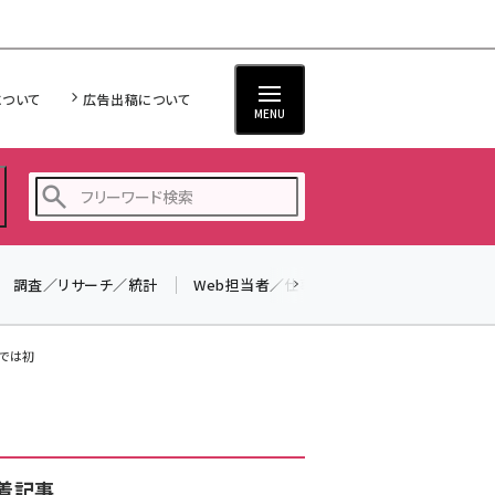
について
広告出稿について
MENU
調査／リサーチ／統計
Web担当者／仕事
法律／標準規格
seo (3524)
ai (2804)
県では初
youtube (2431)
note (2312)
セミナー (2306)
着記事