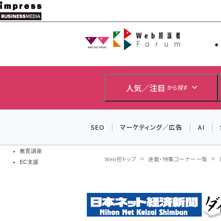
メ
イ
Web担当者
Web担当者
ン
EC担当者
コ
製品導入
ン
企業IT
ソフト開発
テ
人気／注目
から探す
IoT・AI
ン
DCクラウド
研究・調査
ツ
SEO
マーケティング／広告
AI
エネルギー
に
ドローン
移
教育講座
Web担トップ
連載・特集コーナー一覧
EC支援
動
パ
ン
く