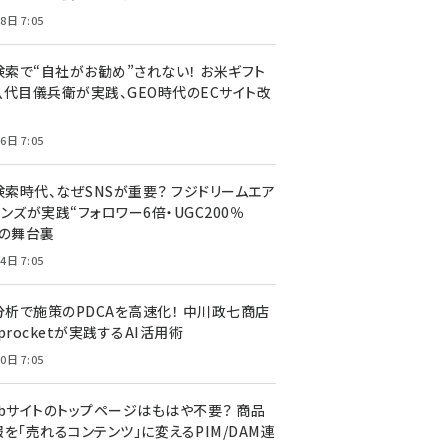
8日 7:05
I検索で“自社がお勧め”されない！ お米ギフト
八代目儀兵衛が実践、GEO時代のECサイト改
6日 7:05
検索時代、なぜSNSが重要？ フジドリームエア
ンズが実践“フォロワー6倍・UGC200％
”の舞台裏
4日 7:05
I分析で施策のPDCAを高速化！ 中川政七商店
procketが実践するAI活用術
0日 7:05
ebサイトのトップページはもはや不要？ 商品
を「売れるコンテンツ」に変えるPIM/DAM連