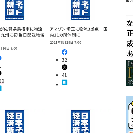
ンが佐賀県鳥栖市に物流
アマゾン 埼玉に物流3拠点 国
 九州に初 当日配送地域
内11カ所体制に
2011年8月29日 7:00
月16日 7:00
32
1
41
09