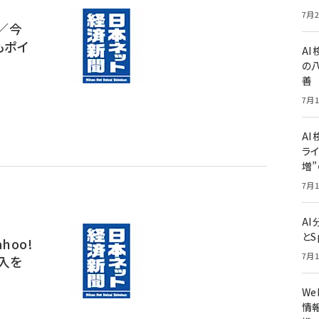
7月2
／今
もポイ
A
の
善
7月1
AI
ライ
増
7月1
A
とS
hoo!
7月1
入を
W
情報