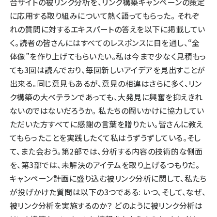
合サイトの被リンク分析を、リンク構築キャンペーンの策定
に応用する取り組みについて熱く語ってもらった。 それぞ
れの質問に対するエキスパートの答えを以下に掲載してい
く。読者の皆さんにはすべてのレスポンスに目を通し、“全
体像”を作り上げてもらいたい。私は今まで少なく見積もっ
ても3回は読んでおり、毎回新しいアイデアを見出すことが
出来る。同じ意見もあるが、意見の相違はさらに多く、リン
ク構築の大ベテランであっても、大発見に興奮を抑えきれ
ないのではないだろうか。 私たちの問いかけに協力してい
ただいた方すべてに感謝の言葉を贈りたい。皆さんに教え
てもらったことを実践したくて私はうずうずしている。そし
て、また会おう。第2部では、分析する内容の技術的な側面
を、第3部では、未解決のアイテムを取り上げるつもりだ。
キャンペーン計画に盛り込む被リンク分析に関して、私たち
が投げかけた質問は以下の3つである: いつ、そして、なぜ、
被リンク分析を実施するのか？ どのように被リンク分析は