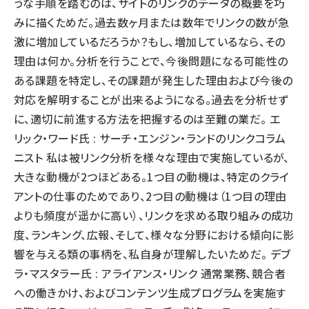
うな手順を踏むのは、サイトのリンクのデータの概要を巧
みに描くためだ。過去数ヶ月または数年でリンクの数が急
激に増加しているだろうか？もし、増加しているなら、その
理由は何か。分析を行うことで、今後問題になる可能性の
ある課題を特定し、その課題が発生した理由および今後の
対応を解明することが出来るようになる。過去を分析せず
に、適切に前進する方法を把握するのは至難の業だ。 エ
リック・ワード氏 : サーチ・エンジン・ランドのリンクコラム
ニスト 私は被リンク分析を様々な理由で実施しているが、
大きな動機が2つほどある。1つ目の動機は、特定のクライ
アントの仕事のためであり、2つ目の動機は（1つ目の理由
よりも頻度が遥かに高い）、リンクを求める取り組みの成功
度、ランキング、広報、そして、様々な分野における傾向に影
響を与える類の事柄を、私自身が理解したいためだ。 デブ
ラ・マスタラー氏 : アライアンス・リンク 通常業務、競合者
への働きかけ、およびコンテンツ生成プログラムを実施す