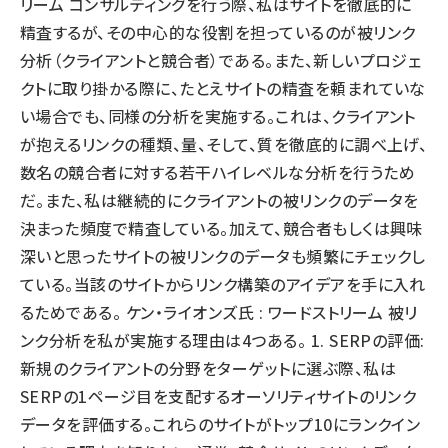
リーム コンサルティングを行う際、私はサイトを徹底的に
精査するが、その中心的な役割を担っているのが被リンク
分析（クライアントと競合者）である。また、新しいプロジェ
クトに取り掛かる際に、たとえサイトの精査を頼まれていな
い場合でも、同様の分析を実施する。これは、クライアント
が抱えるリンクの種類、量、そして、質を徹底的に調べ上げ、
数名の競合者に対する若干ハイレベルな分析を行うため
だ。また、私は継続的にクライアントの被リンクのデータを
決まった頻度で精査している。加えて、競合者もしくは興味
深いと思ったサイトの被リンクのデータも頻繁にチェックし
ている。当該のサイトからリンク構築のアイデアを手に入れ
るためである。 ケン・ライオンズ氏 : ワードストリーム 被リ
ンク分析を私が実施する理由は4つある。 1. SERPの評価:
新規のクライアントの分野をターゲットに選ぶ際、私は
SERPの1ページ目を支配するオーソリティサイトのリンク
データを評価する。これらのサイトがトップ10にランクイン