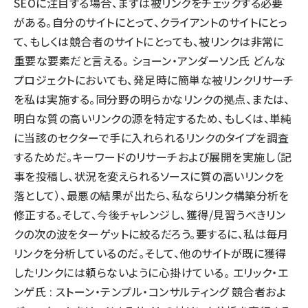
SEOに注目する場合、まずは被リンクをチェックする必要
がある。自分のサイトにとって、クライアントのサイトにとっ
て、もしくは競合者のサイトにとっても、被リンクは非常に
重要な要素だと言える。 ショーン・アンダーソン氏 どんな
プロジェクトにおいても、発足時に簡単な被リンクリサーチ
を私は実施する。同分野の明らかなリンクの拠点、または、
明白な質の高いリンクの源を特定するため、もしくは、単純
に当該のセクターで手に入れられるリンクのタイプを調査
するためだ。キーワードのリサーチおよび展開を実施し（記
事を投稿し、状況を変えられるソースに質の高いリンクを
落として）、最悪の結果が出たら、私ならリンク構築分析を
修正する。そして、今後チャレンジし、獲得/見習うべきリン
クの次の波をターゲットに絞るだろう。要するに、私は毎月
リンクを分析しているのだ。そして、他のサイトが既に獲得
したリンクには頼らないように心掛けている。 エリック・エ
ンゲ氏 : ストーン・テンプル・コンサルティング 競合者およ