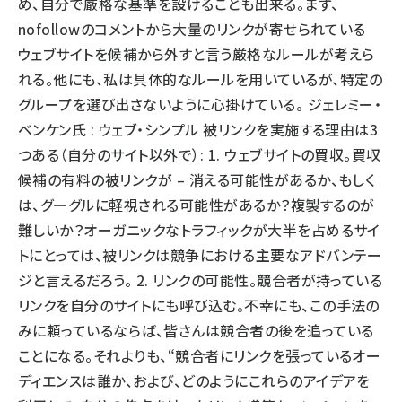
め、自分で厳格な基準を設けることも出来る。まず、
nofollowのコメントから大量のリンクが寄せられている
ウェブサイトを候補から外すと言う厳格なルールが考えら
れる。他にも、私は具体的なルールを用いているが、特定の
グループを選び出さないように心掛けている。 ジェレミー・
ベンケン氏 : ウェブ・シンプル 被リンクを実施する理由は3
つある（自分のサイト以外で）: 1. ウェブサイトの買収。買収
候補の有料の被リンクが – 消える可能性があるか、もしく
は、グーグルに軽視される可能性があるか？複製するのが
難しいか？オーガニックなトラフィックが大半を占めるサイ
トにとっては、被リンクは競争における主要なアドバンテー
ジと言えるだろう。 2. リンクの可能性。競合者が持っている
リンクを自分のサイトにも呼び込む。不幸にも、この手法の
みに頼っているならば、皆さんは競合者の後を追っている
ことになる。それよりも、“競合者にリンクを張っているオー
ディエンスは誰か、および、どのようにこれらのアイデアを