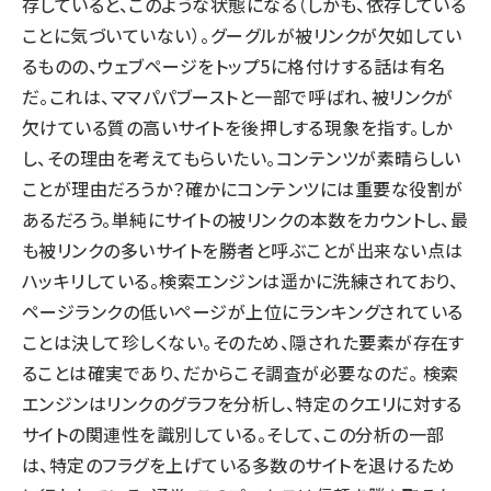
存していると、このような状態になる（しかも、依存している
ことに気づいていない）。グーグルが被リンクが欠如してい
るものの、ウェブページをトップ5に格付けする話は有名
だ。これは、ママパパブーストと一部で呼ばれ、被リンクが
欠けている質の高いサイトを後押しする現象を指す。しか
し、その理由を考えてもらいたい。コンテンツが素晴らしい
ことが理由だろうか？確かにコンテンツには重要な役割が
あるだろう。単純にサイトの被リンクの本数をカウントし、最
も被リンクの多いサイトを勝者と呼ぶことが出来ない点は
ハッキリしている。検索エンジンは遥かに洗練されており、
ページランクの低いページが上位にランキングされている
ことは決して珍しくない。そのため、隠された要素が存在す
ることは確実であり、だからこそ調査が必要なのだ。 検索
エンジンはリンクのグラフを分析し、特定のクエリに対する
サイトの関連性を識別している。そして、この分析の一部
は、特定のフラグを上げている多数のサイトを退けるため