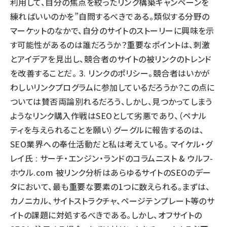
利用して、自分の焦点を絞ったリンク構築キャンペーンを
練ればいいのかを”自問するべきである。類似する分野の
マーケットのなかで、自分のサイトのストーリーに興味を示
す可能性があるのは誰だろうか？重要なポイントは、刺激
とアイデアを見出し、競合者のサイトの被リンクのトレンド
を改善することだ。 3. リンクのポリシー。競合者はいかが
わしいリンクプログラムに参加しているだろうか？この点に
ついては賛否両論別れるだろう、しかし、見つかってしまう
ようなリンク購入作戦はSEOとして劣悪であり、（ペナル
ティを与えられることを願い）グーグルに報告するのは、
SEO業界への奉仕活動だと私は考えている。 マイケル・グ
レイ氏 : サーチ・エンジン・ランドのコラムニスト & ウルフ-
ホウル.com 被リンク分析はあらゆるサイトのSEOのデー
タにおいて、最も重要な要素の1つに数えられる。まずは、
カノニカル、サイトストラクチャ、ページテンプレート等のサ
イトの課題に対処するべきである。しかし、オフサイトの