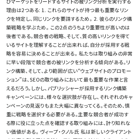
びマーケットをリードするサイトの被リンク分析を実行する
理由は2つある: 1. これらのサイトが持つ最も重要なリン
クを特定し、同じリンクを要請するため。 2. 彼らのリンク構
築戦略を学ぶため。 この2点のうちより重要性が高いのは
後者である。競合者の戦略、そして、質の高いリンクを得て
いるサイトを理解することが出来れば、自分が採用する戦
略を容易に決めることが出来る。 私たちは取り組みの非常
に早い段階で競合者の被リンクを分析する傾向がある。リ
ンク構築、そして、より範囲が広い“ウェブサイトのプロモー
ション”は、SEOの取り組みにおいて最も重要な作業と言
えるだろう。しかし、パブリッシャーが採用するリンク構築
キャンペーンには、様々な選択肢が存在し、それぞれのキャ
ンペーンの見返りもまた大幅に異なってくる。そのため、慎
重に戦略を選択する必要がある。主要な競合者が成功す
る際に役に立った点を確認する取り組みには、計り知れな
い価値がある。 ヴィープ・クノル氏 私は新しいクライアント