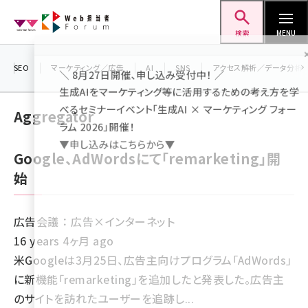
メ
Web担当者Forum
イ
検索
MENU
ン
＼ 8月27日開催、申し込み受付中！ ／
コ
SEO
マーケティング／広告
AI
SNS
アクセス解析／データ分析
生成AIをマーケティング等に活用するための考え方を
ン
べるセミナーイベント「生成AI × マーケティング フォ
テ
Aggregator
ラム 2026」開催！
ン
▼申し込みはこちらから▼
ツ
seo (3538)
Google、AdWordsにて「remarketing」開
に
始
ai (2820)
移
動
youtube (2444)
広告会議 ： 広告×インターネット
note (2322)
16 years 4ヶ月 ago
セミナー (2315)
米Googleは3月25日、広告主向けプログラム「AdWords」
に新機能「remarketing」を追加したと発表した。広告主
z世代 (1629)
のサイトを訪れたユーザーを追跡し...
meo (1281)