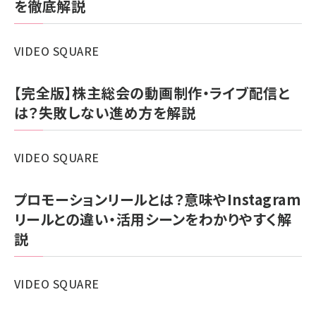
を徹底解説
ラ
ボ
レ
VIDEO SQUARE
ポー
ト
【完全版】株主総会の動画制作・ライブ配信と
に
は？失敗しない進め方を解説
関
す
VIDEO SQUARE
る
記
プロモーションリールとは？意味やInstagram
事
リールとの違い・活用シーンをわかりやすく解
の
説
VIDEO SQUARE