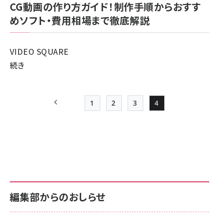
CG動画の作り方ガイド！制作手順からおすす
めソフト・費用相場まで徹底解説
VIDEO SQUARE
VIDEO
続き
SQUARE
に
1
2
3
4
関
前ページ
Page
Page
Page
Page
す
ペー
る
ジ
記
送
事
り
の
編集部からのおしらせ