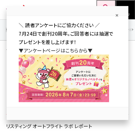
メ
Web担当者Forum
イ
検索
MENU
ン
＼ 読者アンケートにご協力ください ／
コ
SEO
マーケティング／広告
AI
SNS
アクセス解析／データ分析
7月24日で創刊20周年。ご回答者には抽選で
ン
プレゼントを差し上げます！
テ
ソース［4ページ目］
▼アンケートページはこちらから▼
ン
ツ
seo (3524)
リスティング オートフライト ラボ レポー
に
ト
ai (2804)
移
動
youtube (2431)
【広告代理店さまへ】御社でリスティング オー
note (2312)
トフライトを導入する5つのメリット。
セミナー (2306)
z世代 (1622)
リスティング オートフライト ラボ レポート
meo (1275)