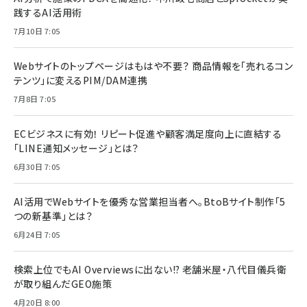
践するAI活用術
7月10日 7:05
Webサイトのトップページはもはや不要？ 商品情報を「売れるコン
テンツ」に変えるPIM/DAM連携
7月8日 7:05
ECビジネスに有効！ リピート促進や顧客満足度向上に直結する
「LINE通知メッセージ」とは？
6月30日 7:05
AI活用でWebサイトを優秀な営業担当者へ。BtoBサイト制作「5
つの新基準」とは？
6月24日 7:05
検索上位でもAI Overviewsに出ない!? 老舗米屋・八代目儀兵衛
が取り組んだGEO施策
4月20日 8:00