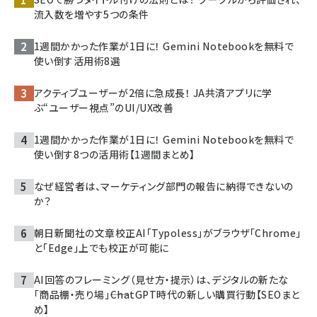
流入数を増やす5つの条件
1週間かかった作業が1日に！ Gemini Notebookを無料で
使い倒す活用術8選
アクティブユーザーが2倍に急成長！ JA共済アプリに学
ぶ“ユーザー視点”のUI/UX改善
1週間かかった作業が1日に！ Gemini Notebookを無料で
使い倒す8つの活用術【1週間まとめ】
なぜ経営者は、マーケティング部門の報告に納得できないの
か？
朝日新聞社の文章校正AI「Typoless」がブラウザ「Chrome」
と「Edge」上でも校正が可能に
AI回答のフレーミング（見せ方・提示）は、デジタルの新たな
「商品棚・売り場」――ChatGPT時代の新しい購買行動【SEOまと
め】