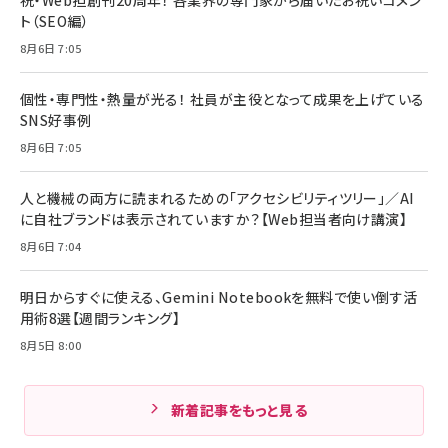
祝・Web担創刊20周年！ 各業界の専門家から届いたお祝いコメン
ト（SEO編）
8月6日 7:05
個性・専門性・熱量が光る！ 社員が主役となって成果を上げている
SNS好事例
8月6日 7:05
人と機械の両方に読まれるための「アクセシビリティツリー」／AI
に自社ブランドは表示されていますか？【Web担当者向け講演】
8月6日 7:04
明日からすぐに使える、Gemini Notebookを無料で使い倒す活
用術8選【週間ランキング】
8月5日 8:00
新着記事をもっと見る