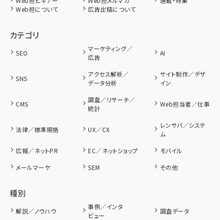
Web担ビギナー
Web担メルマガ
連載・特集
Web担について
広告出稿について
カテゴリ
マーケティング／
SEO
AI
広告
アクセス解析／
サイト制作／デザ
SNS
データ分析
イン
調査／リサーチ／
CMS
Web担当者／仕事
統計
レンサバ／システ
法律／標準規格
UX／CX
ム
広報／ネットPR
EC／ネットショップ
モバイル
メールマーケ
SEM
その他
種別
事例／インタ
解説／ノウハウ
調査データ
ビュー