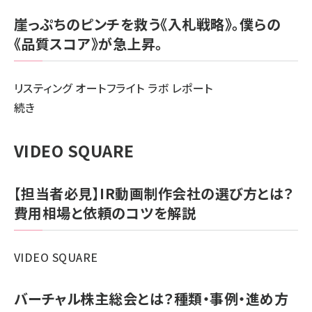
崖っぷちのピンチを救う《入札戦略》。僕らの
《品質スコア》が急上昇。
リスティング オートフライト ラボ レポート
リ
続き
ス
ティ
VIDEO SQUARE
ン
グ
【担当者必見】IR動画制作会社の選び方とは？
オー
費用相場と依頼のコツを解説
ト
フ
VIDEO SQUARE
ラ
イ
バーチャル株主総会とは？種類・事例・進め方
ト