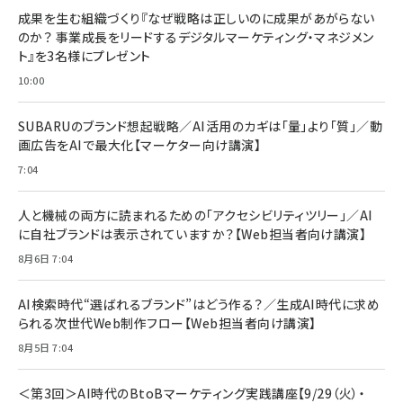
成果を生む組織づくり『なぜ戦略は正しいのに成果があがらない
のか？ 事業成長をリードするデジタルマーケティング・マネジメン
ト』を3名様にプレゼント
10:00
SUBARUのブランド想起戦略／AI活用のカギは「量」より「質」／動
画広告をAIで最大化【マーケター向け講演】
7:04
人と機械の両方に読まれるための「アクセシビリティツリー」／AI
に自社ブランドは表示されていますか？【Web担当者向け講演】
8月6日 7:04
AI検索時代“選ばれるブランド”はどう作る？／生成AI時代に求め
られる次世代Web制作フロー【Web担当者向け講演】
8月5日 7:04
＜第3回＞AI時代のBtoBマーケティング実践講座【9/29（火）・