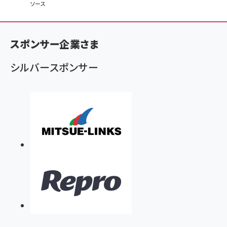
ソース
パ
ン
スポンサー企業さま
く
ず
シルバースポンサー