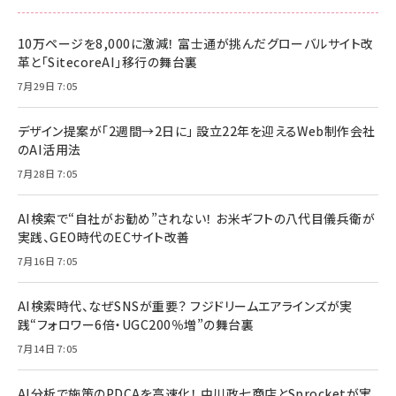
10万ページを8,000に激減！ 富士通が挑んだグローバルサイト改
革と「SitecoreAI」移行の舞台裏
7月29日 7:05
デザイン提案が「2週間→2日に」 設立22年を迎えるWeb制作会社
のAI活用法
7月28日 7:05
AI検索で“自社がお勧め”されない！ お米ギフトの八代目儀兵衛が
実践、GEO時代のECサイト改善
7月16日 7:05
AI検索時代、なぜSNSが重要？ フジドリームエアラインズが実
践“フォロワー6倍・UGC200％増”の舞台裏
7月14日 7:05
AI分析で施策のPDCAを高速化！ 中川政七商店とSprocketが実