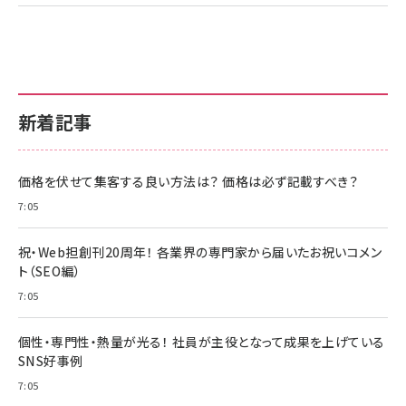
新着記事
価格を伏せて集客する良い方法は？ 価格は必ず記載すべき？
7:05
祝・Web担創刊20周年！ 各業界の専門家から届いたお祝いコメン
ト（SEO編）
7:05
個性・専門性・熱量が光る！ 社員が主役となって成果を上げている
SNS好事例
7:05