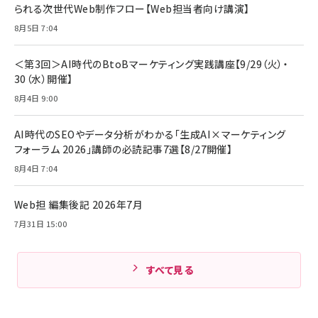
￥1,890
Pro/Air 各種対応 (1.8m ミッドナイトブラック)
られる次世代Web制作フロー【Web担当者向け講演】
￥6,980
ママ投資家が育休中に１億貯めた株式投資
8月5日 7:04
アサヒ飲料 モンスター エナジー 355ml×24本
￥1,870
Anker Soundcore P31i (Bluetooth 6.1) 【完
￥4,192
全ワイヤレスイヤホン/アクティブノイズキャンセリ
＜第3回＞AI時代のBtoBマーケティング実践講座【9/29（火）・
ング/マルチポイント接続 / 最大50時間再生 / PSE
30（水）開催】
組織の成果を最大化する ルールのデザイン
技術基準適合】ブラック
￥5,990
サッポロ 生ビール 黒ラベル 350ml 缶 24本 ビー
8月4日 9:00
￥1,980
ル ケース買い【6/30応募〆切! 黒ラベルビヤセラー
キャンペーン】
Anker PowerLine III Flow USB-C & USB-C
ケーブル Anker絡まないケーブル 240W 結束バン
￥4,857
AI時代のSEOやデータ分析がわかる「生成AI×マーケティング
ド付き USB PD対応 シリコン素材採用 iPhone
フォーラム 2026」講師の必読記事7選【8/27開催】
Amazonランキングをもっと見る
17 / 16 / 15 / Galaxy iPad Pro MacBook
￥1,890
Pro/Air 各種対応 (1.8m ミッドナイトブラック)
8月4日 7:04
Amazonランキングをもっと見る
Web担 編集後記 2026年7月
Amazonランキングをもっと見る
7月31日 15:00
すべて見る