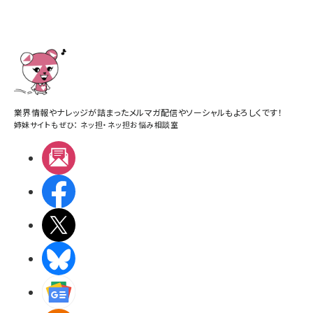
業界情報やナレッジが詰まったメルマガ配信やソーシャルもよろしくです！
姉妹サイトもぜひ：
ネッ担
・
ネッ担お悩み相談室
メルマガ
Facebook
X(エックス)
BlueSky
Googleニュース