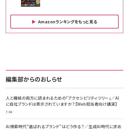
Amazonランキングをもっと見る
Amazon ビジネス・経済関連書籍 の売れ筋ランキン
Amazon 家電＆カメラ の売れ筋ランキング
Amazon パソコン・周辺機器 の売れ筋ランキング
グ
更新日時：2026/06/26 19:00
更新日時：2026/06/26 19:00
更新日時：2026/06/26 19:00
anan(アンアン)2026/07/01号 No.2501[魅せる
KIOXIA(キオクシア) 旧東芝メモリ microSD
KIOXIA(キオクシア) 旧東芝メモリ microSD
カラダ2026／宮舘涼太]
128GB UHS-I Class10 (最大読出速度
128GB UHS-I Class10 (最大読出速度
100MB/s) Nintendo Switch動作確認済 国内
100MB/s) Nintendo Switch動作確認済 国内
￥880
サポート正規品 メーカー保証5年 KLMEA128G
サポート正規品 メーカー保証5年 KLMEA128G
￥2,680
￥2,680
編集部からのおしらせ
anan(アンアン)2026/06/24号 No.2500増刊
スペシャルエディション[王道エンタメの矜持／
NIMASO ガラスフィルム iPhone 17 用 保護フィ
Amazon eギフトカード - Amazonロゴ - クラ
BTS]
ルム 強化ガラス 耐衝撃 高透過率 指紋防止 貼りや
シック
すい ガイド枠付き いPhone17 (6.3インチ) 対応
人と機械の両方に読まれるための「アクセシビリティツリー」／AI
￥1,100
￥5,000
2枚セット DSP25F1698
に自社ブランドは表示されていますか？【Web担当者向け講演】
￥1,599
7:04
anan(アンアン)2026/07/08号 No.2502[2026
Anker PowerLine III Flow USB-C & USB-C
年後半、あなたの恋と運命／山田涼介]
【New】Amazon Fire TV Stick HD | 手軽にスト
ケーブル Anker絡まないケーブル 240W 結束バン
リーミングをはじめよう | ストリーミングメディアプ
ド付き USB PD対応 シリコン素材採用 iPhone
￥880
AI検索時代“選ばれるブランド”はどう作る？／生成AI時代に求め
レイヤー
17 / 16 / 15 / Galaxy iPad Pro MacBook