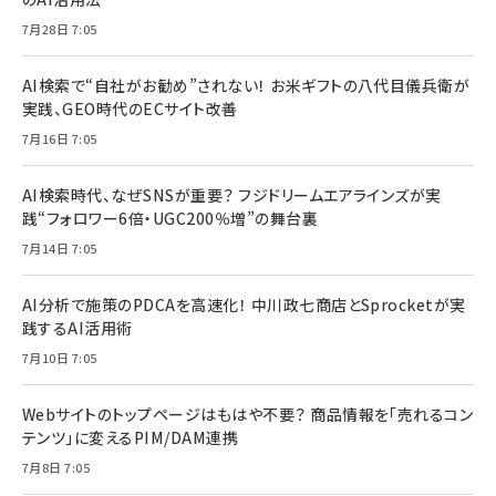
7月28日 7:05
AI検索で“自社がお勧め”されない！ お米ギフトの八代目儀兵衛が
実践、GEO時代のECサイト改善
7月16日 7:05
AI検索時代、なぜSNSが重要？ フジドリームエアラインズが実
践“フォロワー6倍・UGC200％増”の舞台裏
7月14日 7:05
AI分析で施策のPDCAを高速化！ 中川政七商店とSprocketが実
践するAI活用術
7月10日 7:05
Webサイトのトップページはもはや不要？ 商品情報を「売れるコン
テンツ」に変えるPIM/DAM連携
7月8日 7:05