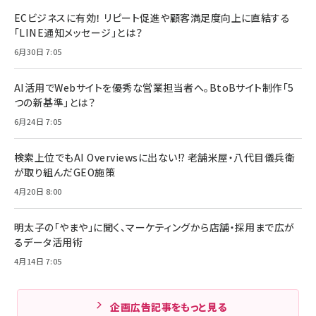
ECビジネスに有効！ リピート促進や顧客満足度向上に直結する
「LINE通知メッセージ」とは？
6月30日 7:05
AI活用でWebサイトを優秀な営業担当者へ。BtoBサイト制作「5
つの新基準」とは？
6月24日 7:05
検索上位でもAI Overviewsに出ない!? 老舗米屋・八代目儀兵衛
が取り組んだGEO施策
4月20日 8:00
明太子の「やまや」に聞く、マーケティングから店舗・採用まで広が
るデータ活用術
4月14日 7:05
企画広告記事をもっと見る