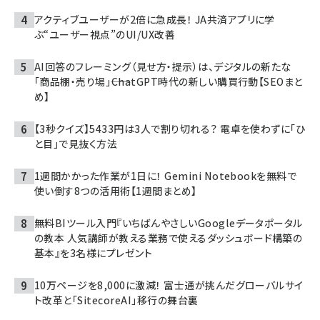
アクティブユーザーが2倍に急成長！ JA共済アプリに学
ぶ“ユーザー視点”のUI/UX改善
AI回答のフレーミング（見せ方・提示）は、デジタルの新たな
「商品棚・売り場」――ChatGPT時代の新しい購買行動【SEOまと
め】
【3秒クイズ】5433円は3人で割り切れる？ 電卓を使わずに「ひ
と目」で見抜く方法
1週間かかった作業が1日に！ Gemini Notebookを無料で
使い倒す8つの活用術【1週間まとめ】
無料BIツール入門『いちばんやさしいGoogleデータポータル
の教本 人気講師が教える業務で使えるダッシュボード構築の
基本』を3名様にプレゼント
10万ページを8,000に激減！ 富士通が挑んだグローバルサイ
ト改革と「SitecoreAI」移行の舞台裏