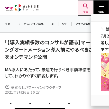
メ
Web担当者Forum
イ
検索
MENU
ン
コ
SEO
マーケティング／広告
AI
SNS
アクセス解析／データ分析
＼ 
ン
7月
テ
『【導入実績多数のコンサルが語る】マーケティ
差し
ン
ングオートメーション導入前にやるべきこと』
▼ア
ツ
seo (3516)
をオンデマンド公開
に
ai (2799)
移
MA導入にあたって、最速で行うべき事前準備をTipsと
動
youtube (2420)
して、わかりやすく解説します。
note (2308)
株式会社パワー・インタラクティブ
セミナー (2296)
2021年8月26日 10:27
z世代 (1617)
meo (1274)