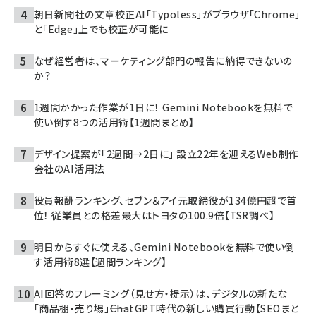
朝日新聞社の文章校正AI「Typoless」がブラウザ「Chrome」
と「Edge」上でも校正が可能に
なぜ経営者は、マーケティング部門の報告に納得できないの
か？
1週間かかった作業が1日に！ Gemini Notebookを無料で
使い倒す8つの活用術【1週間まとめ】
デザイン提案が「2週間→2日に」 設立22年を迎えるWeb制作
会社のAI活用法
役員報酬ランキング、セブン＆アイ元取締役が134億円超で首
位！ 従業員との格差最大はトヨタの100.9倍【TSR調べ】
明日からすぐに使える、Gemini Notebookを無料で使い倒
す活用術8選【週間ランキング】
AI回答のフレーミング（見せ方・提示）は、デジタルの新たな
「商品棚・売り場」――ChatGPT時代の新しい購買行動【SEOまと