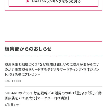
Amazonランキングをもっと見る
Amazon ビジネス・経済関連書籍 の売れ筋ランキン
Amazon 家電＆カメラ の売れ筋ランキング
Amazon パソコン・周辺機器 の売れ筋ランキング
グ
更新日時：2026/06/26 19:00
更新日時：2026/06/26 19:00
更新日時：2026/06/26 19:00
anan(アンアン)2026/07/01号 No.2501[魅せる
KIOXIA(キオクシア) 旧東芝メモリ microSD
KIOXIA(キオクシア) 旧東芝メモリ microSD
カラダ2026／宮舘涼太]
128GB UHS-I Class10 (最大読出速度
128GB UHS-I Class10 (最大読出速度
100MB/s) Nintendo Switch動作確認済 国内
100MB/s) Nintendo Switch動作確認済 国内
￥880
サポート正規品 メーカー保証5年 KLMEA128G
サポート正規品 メーカー保証5年 KLMEA128G
￥2,680
￥2,680
編集部からのおしらせ
anan(アンアン)2026/06/24号 No.2500増刊
スペシャルエディション[王道エンタメの矜持／
NIMASO ガラスフィルム iPhone 17 用 保護フィ
Amazon eギフトカード - Amazonロゴ - クラ
BTS]
ルム 強化ガラス 耐衝撃 高透過率 指紋防止 貼りや
シック
すい ガイド枠付き いPhone17 (6.3インチ) 対応
成果を生む組織づくり『なぜ戦略は正しいのに成果があがらない
￥1,100
￥5,000
2枚セット DSP25F1698
のか？ 事業成長をリードするデジタルマーケティング・マネジメン
￥1,599
ト』を3名様にプレゼント
anan(アンアン)2026/07/08号 No.2502[2026
Anker PowerLine III Flow USB-C & USB-C
年後半、あなたの恋と運命／山田涼介]
【New】Amazon Fire TV Stick HD | 手軽にスト
ケーブル Anker絡まないケーブル 240W 結束バン
8月7日 10:00
リーミングをはじめよう | ストリーミングメディアプ
ド付き USB PD対応 シリコン素材採用 iPhone
￥880
レイヤー
17 / 16 / 15 / Galaxy iPad Pro MacBook
￥1,890
Pro/Air 各種対応 (1.8m ミッドナイトブラック)
SUBARUのブランド想起戦略／AI活用のカギは「量」より「質」／動
￥6,980
画広告をAIで最大化【マーケター向け講演】
ママ投資家が育休中に１億貯めた株式投資
アサヒ飲料 モンスター エナジー 355ml×24本
￥1,870
8月7日 7:04
Anker Soundcore P31i (Bluetooth 6.1) 【完