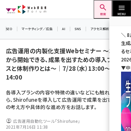
メ
Web担当者Forum
イ
検索
MENU
ン
コ
SEO
マーケティング／広告
AI
SNS
アクセス解析／データ分析
＼ 
ン
生成
テ
広告運用の内製化支援Webセミナー 〜3ヶ月
るセ
ン
から開始できる、成果を出すための導入プロセ
202
ツ
seo (3528)
スと体制作りとは〜｜7/28（水）13:00〜
▼申
に
14:00
ai (2811)
移
動
youtube (2439)
各導入プランの内容や特徴の違いなどにも触れなが
note (2315)
ら、Shirofuneを導入して広告運用で成果を出すため
の考え方や具体的な進め方をお話します。
セミナー (2308)
z世代 (1623)
広告運用自動化ツール「Shirofune」
2021年7月16日 11:38
meo (1277)