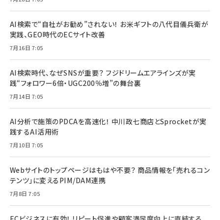
AI検索で“自社がお勧め”されない！ お米ギフトの八代目儀兵衛が
実践、GEO時代のECサイト改善
7月16日 7:05
AI検索時代、なぜSNSが重要？ フジドリームエアラインズが実
践“フォロワー6倍・UGC200％増”の舞台裏
7月14日 7:05
AI分析で施策のPDCAを高速化！ 中川政七商店とSprocketが実
践するAI活用術
7月10日 7:05
Webサイトのトップページはもはや不要？ 商品情報を「売れるコン
テンツ」に変えるPIM/DAM連携
7月8日 7:05
ECビジネスに有効！ リピート促進や顧客満足度向上に直結する