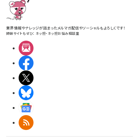
業界情報やナレッジが詰まったメルマガ配信やソーシャルもよろしくです！
姉妹サイトもぜひ：
ネッ担
・
ネッ担お悩み相談室
メルマガ
Facebook
X(エックス)
BlueSky
Googleニュース
RSS