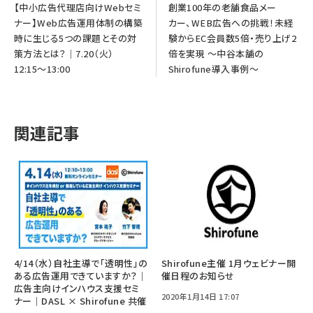
【中小広告代理店向けWebセミ
創業100年の老舗食品メー
ナー】Web広告運用体制の構築
カー、WEB広告への挑戦！未経
時に生じる5つの課題とその対
験からEC会員数5倍・売り上げ2
策方法とは？｜7.20（火）
倍を実現 〜中谷本舗の
12:15〜13:00
Shirofune導入事例〜
関連記事
4/14（水）自社主導で「透明性」の
Shirofune主催 1月ウェビナー開
ある広告運用できていますか？｜
催日程のお知らせ
広告主向けインハウス支援セミ
2020年1月14日 17:07
ナー｜DASL × Shirofune 共催