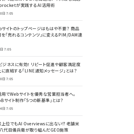
procketが実践するAI活用術
0日 7:05
ebサイトのトップページはもはや不要？ 商品
を「売れるコンテンツ」に変えるPIM/DAM連
日 7:05
Cビジネスに有効！ リピート促進や顧客満足度
上に直結する「LINE通知メッセージ」とは？
0日 7:05
I活用でWebサイトを優秀な営業担当者へ。
oBサイト制作「5つの新基準」とは？
4日 7:05
上位でもAI Overviewsに出ない!? 老舗米
・八代目儀兵衛が取り組んだGEO施策