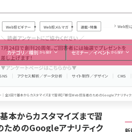
Forum
Web担
Web担ビギナー
Web担メルマガ
連載・特集
＼ 読者アンケートにご協力ください ／
7月24日で創刊20周年。ご回答者には抽選でプレゼントを
カテゴリ／種別
セミナー／イベント
から探す
から探す
差し上げます！
▼アンケートページはこちらから▼
SNS
アクセス解析／データ分析
サイト制作／デザイン
CMS
ー｜全3回で基本からカスタマイズまで習得】『新任Web担当者のためのGoogleアナリティクス
で基本からカスタマイズまで習
のためのGoogleアナリティク
新