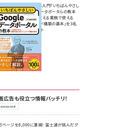
無料BIツール入門『いちばんやさし
いGoogleデータポータルの教本
人気講師が教える業務で使える
ダッシュボード構築の基本』を3名
様にプレゼント
7月31日 10:00
画広告も役立つ情報バッチリ！
ponsored
万ページを8,000に激減！ 富士通が挑んだグ