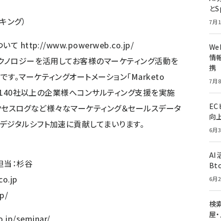
とS
キング）
7月1
ついて
http://www.powerweb.co.jp/
W
情報
テクノロジーを活用してお客様のマーケティング活動を
携
す。マーケティングオートメーション「Marketo
7月8
て、140社以上の企業様へコンサルティング支援を実施
E
、アクセスログなど様々なマーケティング＆セールスデータ
向
デジタルシフト加速に貢献してまいります。
6月3
A
担当：杉谷
Bt
o.jp
6月2
p/
検索
屋
.jp/seminar/