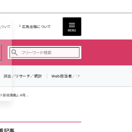
について
広告出稿について
MENU
調査／リサーチ／統計
Web担当者／仕事
法律／標準規格
seo (3516)
ai (2799)
基礎講座』、4月...
youtube (2420)
note (2308)
セミナー (2296)
着記事