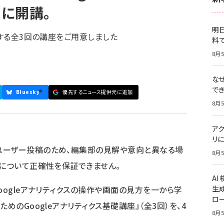
日に開講。
明日
説する全3回の講座をご用意しました
料
8月5
な
で
Bluesky
優先するニュース提供元に追加
8月5
ア
リに
ユーザー投稿のため、編集部の見解や意向と異なる場
8月5
容について正確性を保証できません。
A
oogleアナリティクスの操作や画面の見方を一から学
生
ロ
めのGoogleアナリティクス基礎講座』（全3回）を、4
8月5