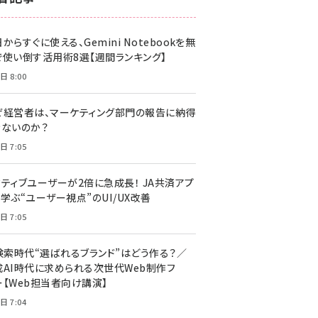
z世代 (1617)
からすぐに使える、Gemini Notebookを無
meo (1274)
で使い倒す活用術8選【週間ランキング】
llmo (1155)
日 8:00
ぜ経営者は、マーケティング部門の報告に納得
きないのか？
日 7:05
クティブユーザーが2倍に急成長！ JA共済アプ
学ぶ“ユーザー視点”のUI/UX改善
日 7:05
I検索時代“選ばれるブランド”はどう作る？／
成AI時代に求められる次世代Web制作フ
ー【Web担当者向け講演】
日 7:04