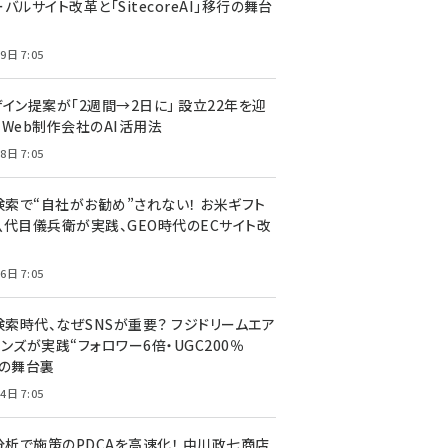
バルサイト改革と「SitecoreAI」移行の舞台
9日 7:05
ザイン提案が「2週間→2日に」 設立22年を迎
るWeb制作会社のAI活用法
8日 7:05
I検索で“自社がお勧め”されない！ お米ギフト
八代目儀兵衛が実践、GEO時代のECサイト改
6日 7:05
検索時代、なぜSNSが重要？ フジドリームエア
ンズが実践“フォロワー6倍・UGC200％
”の舞台裏
4日 7:05
I分析で施策のPDCAを高速化！ 中川政七商店