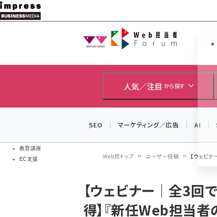
メ
イ
Web担当者
Web担当者
ン
EC担当者
コ
製品導入
ン
企業IT
ソフト開発
テ
人気／注目
から探す
IoT・AI
ン
DCクラウド
研究・調査
ツ
SEO
マーケティング／広告
AI
エネルギー
に
ドローン
移
教育講座
Web担トップ
ユーザー投稿
【ウェビナ
EC支援
動
パ
【ウェビナー｜全3回
ン
得】『新任Web担当者
く