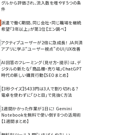
グルから評価され、流入数を増やす5つの条
件
派遣で働く期間、同じ会社・同じ職場を継続
希望「3年以上」が第1位【エン調べ】
アクティブユーザーが2倍に急成長！ JA共済
アプリに学ぶ“ユーザー視点”のUI/UX改善
AI回答のフレーミング（見せ方・提示）は、デ
ジタルの新たな「商品棚・売り場」――ChatGPT
時代の新しい購買行動【SEOまとめ】
【3秒クイズ】5433円は3人で割り切れる？
電卓を使わずに「ひと目」で見抜く方法
1週間かかった作業が1日に！ Gemini
Notebookを無料で使い倒す8つの活用術
【1週間まとめ】
無料BIツール入門『いちばんやさしい