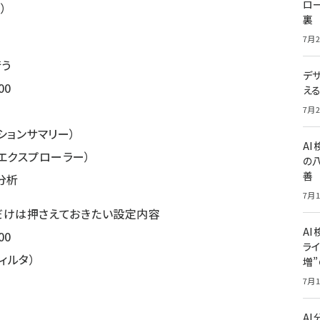
ロー
）
裏
）
7月2
行う
デ
00
え
7月2
ションサマリー）
A
エクスプローラー）
の
善
分析
7月1
こだけは押さえておきたい設定内容
AI
00
ライ
ィルタ）
増
7月1
）
A