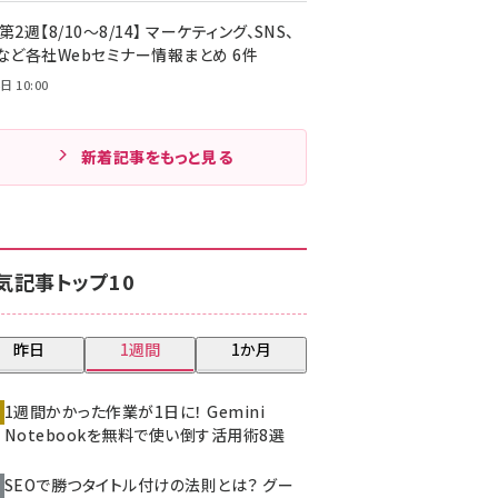
第2週【8/10～8/14】 マーケティング、SNS、
Cなど各社Webセミナー情報まとめ 6件
日 10:00
新着記事をもっと見る
気記事トップ10
昨日
1週間
1か月
1週間かかった作業が1日に！ Gemini
Notebookを無料で使い倒す活用術8選
SEOで勝つタイトル付けの法則とは？ グー