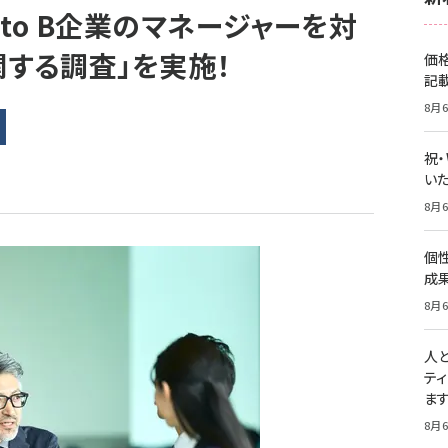
 to B企業のマネージャーを対
関する調査」を実施！
価
記
8月6
祝
いた
8月6
個
成
8月6
人
テ
ま
8月6