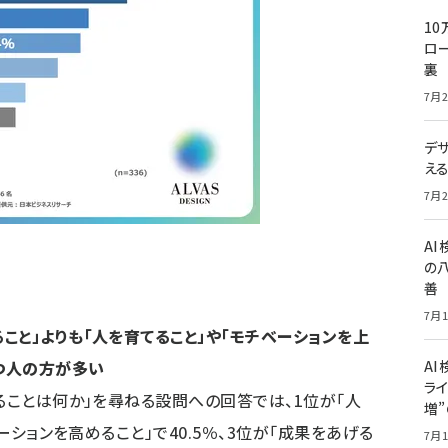
10
ロー
裏
7月2
デ
え
7月2
A
の
善
7月1
こと」よりも「人を育てること」や「モチベーションを上
持つ人の方が多い
AI
ライ
ることは何か」を尋ねる設問への回答では、1位が「人
増
ベーションを高めること」で40.5％、3位が「成果をあげる
7月1