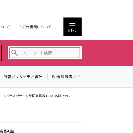
について
広告出稿について
MENU
調査／リサーチ／統計
Web担当者／仕事
法律／標準規格
seo (3524)
ai (2804)
ルヴァスデザインが従業員数1,000名以上の...
youtube (2431)
note (2312)
セミナー (2306)
着記事