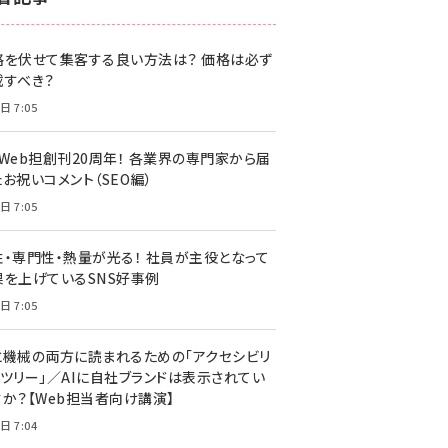
z世代 (1622)
格を伏せて集客する良い方法は？ 価格は必ず
meo (1275)
載すべき？
llmo (1163)
日 7:05
・Web担創刊20周年！ 各業界の専門家から届
お祝いコメント（SEO編）
日 7:05
性・専門性・熱量が光る！ 社員が主役となって
果を上げているSNS好事例
日 7:05
と機械の両方に読まれるための「アクセシビリ
ィツリー」／AIに自社ブランドは表示されてい
すか？【Web担当者向け講演】
日 7:04