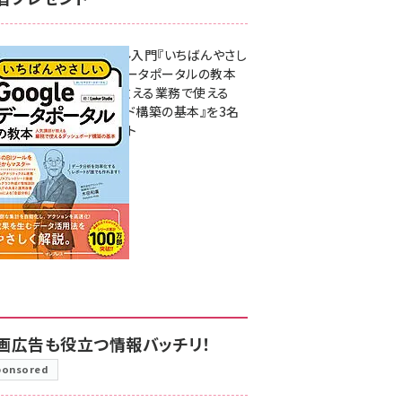
無料BIツール入門『いちばんやさし
いGoogleデータポータルの教本
人気講師が教える業務で使える
ダッシュボード構築の基本』を3名
様にプレゼント
7月31日 10:00
画広告も役立つ情報バッチリ！
ponsored