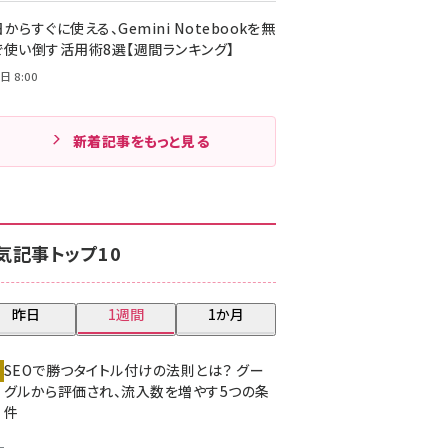
からすぐに使える、Gemini Notebookを無
で使い倒す活用術8選【週間ランキング】
日 8:00
新着記事をもっと見る
気記事トップ10
昨日
1週間
1か月
SEOで勝つタイトル付けの法則とは？ グー
グルから評価され、流入数を増やす5つの条
件