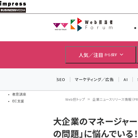
メ
イ
Web担当者
Web担当者
ン
EC担当者
コ
製品導入
ン
企業IT
ソフト開発
テ
人気／注目
から探す
IoT・AI
ン
DCクラウド
研究・調査
ツ
SEO
マーケティング／広告
AI
エネルギー
に
ドローン
移
教育講座
Web担トップ
企業ニュースリリース情報（PR T
EC支援
動
パ
大企業のマネージャー
ン
の問題」に悩んでいる
く