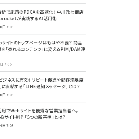
I分析で施策のPDCAを高速化！ 中川政七商店
procketが実践するAI活用術
0日 7:05
ebサイトのトップページはもはや不要？ 商品
を「売れるコンテンツ」に変えるPIM/DAM連
日 7:05
Cビジネスに有効！ リピート促進や顧客満足度
上に直結する「LINE通知メッセージ」とは？
0日 7:05
I活用でWebサイトを優秀な営業担当者へ。
oBサイト制作「5つの新基準」とは？
4日 7:05