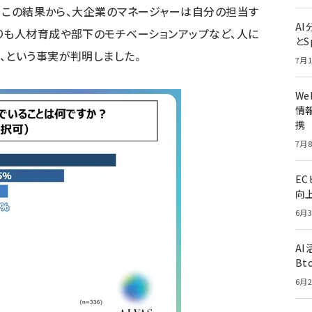
た。この結果から、大企業のマネージャーは自分の担当す
A
りも人材育成や部下のモチベーションアップなど、人に
とS
、という事実が判明しました。
7月1
W
情報
携
7月8
E
向
6月3
A
Bt
6月2