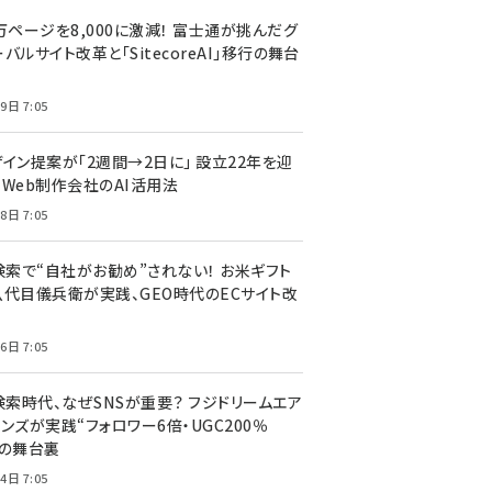
万ページを8,000に激減！ 富士通が挑んだグ
バルサイト改革と「SitecoreAI」移行の舞台
9日 7:05
ザイン提案が「2週間→2日に」 設立22年を迎
るWeb制作会社のAI活用法
8日 7:05
I検索で“自社がお勧め”されない！ お米ギフト
八代目儀兵衛が実践、GEO時代のECサイト改
6日 7:05
検索時代、なぜSNSが重要？ フジドリームエア
ンズが実践“フォロワー6倍・UGC200％
”の舞台裏
4日 7:05