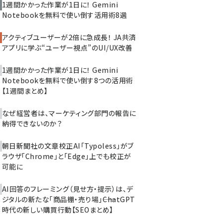
1週間かかった作業が1日に！ Gemini
Notebookを無料で使い倒す活用術8選
アクティブユーザーが2倍に急成長！ JA共済
アプリに学ぶ“ユーザー視点”のUI/UX改善
1週間かかった作業が1日に！ Gemini
Notebookを無料で使い倒す8つの活用術
【1週間まとめ】
なぜ経営者は、マーケティング部門の報告に
納得できないのか？
朝日新聞社の文章校正AI「Typoless」がブ
ラウザ「Chrome」と「Edge」上でも校正が
可能に
AI回答のフレーミング（見せ方・提示）は、デ
ジタルの新たな「商品棚・売り場」――ChatGPT
時代の新しい購買行動【SEOまとめ】