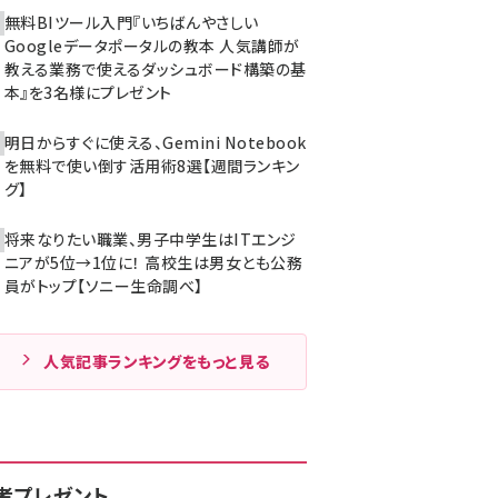
無料BIツール入門『いちばんやさしい
Googleデータポータルの教本 人気講師が
教える業務で使えるダッシュボード構築の基
本』を3名様にプレゼント
明日からすぐに使える、Gemini Notebook
を無料で使い倒す活用術8選【週間ランキン
グ】
将来なりたい職業、男子中学生はITエンジ
ニアが5位→1位に！ 高校生は男女とも公務
員がトップ【ソニー生命調べ】
人気記事ランキングをもっと見る
者プレゼント