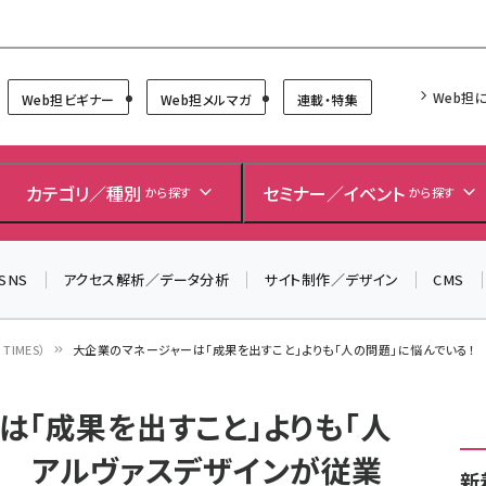
Forum
Web担
Web担ビギナー
Web担メルマガ
連載・特集
＼ 読者アンケートにご協力ください ／
7月24日で創刊20周年。ご回答者には抽選でプレゼントを
カテゴリ／種別
セミナー／イベント
から探す
から探す
差し上げます！
▼アンケートページはこちらから▼
SNS
アクセス解析／データ分析
サイト制作／デザイン
CMS
IMES）
大企業のマネージャーは「成果を出すこと」よりも「人の問題」に悩んでいる！ ア
は「成果を出すこと」よりも「人
！ アルヴァスデザインが従業
新