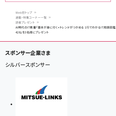
Amazon ビジネス・経済関連書籍 の売れ筋ランキン
Amazon 家電＆カメラ の売れ筋ランキング
Amazon パソコン・周辺機器 の売れ筋ランキング
グ
更新日時：2026/06/26 19:00
更新日時：2026/06/26 19:00
更新日時：2026/06/26 19:00
Web担トップ
連載・特集コーナー一覧
パ
読者プレゼント
anan(アンアン)2026/07/01号 No.2501[魅せる
KIOXIA(キオクシア) 旧東芝メモリ microSD
KIOXIA(キオクシア) 旧東芝メモリ microSD
AI時代のIT教養『基本が身に付く+トレンドがつかめる 1行でわかるIT用語図鑑
カラダ2026／宮舘涼太]
128GB UHS-I Class10 (最大読出速度
128GB UHS-I Class10 (最大読出速度
ン
428』を3名様にプレゼント
100MB/s) Nintendo Switch動作確認済 国内
100MB/s) Nintendo Switch動作確認済 国内
￥880
サポート正規品 メーカー保証5年 KLMEA128G
サポート正規品 メーカー保証5年 KLMEA128G
く
￥2,680
￥2,680
ず
anan(アンアン)2026/06/24号 No.2500増刊
スペシャルエディション[王道エンタメの矜持／
NIMASO ガラスフィルム iPhone 17 用 保護フィ
Amazon eギフトカード - Amazonロゴ - クラ
スポンサー企業さま
BTS]
ルム 強化ガラス 耐衝撃 高透過率 指紋防止 貼りや
シック
すい ガイド枠付き いPhone17 (6.3インチ) 対応
￥1,100
￥5,000
シルバースポンサー
2枚セット DSP25F1698
￥1,599
anan(アンアン)2026/07/08号 No.2502[2026
Anker PowerLine III Flow USB-C & USB-C
年後半、あなたの恋と運命／山田涼介]
【New】Amazon Fire TV Stick HD | 手軽にスト
ケーブル Anker絡まないケーブル 240W 結束バン
リーミングをはじめよう | ストリーミングメディアプ
ド付き USB PD対応 シリコン素材採用 iPhone
￥880
レイヤー
17 / 16 / 15 / Galaxy iPad Pro MacBook
￥1,890
Pro/Air 各種対応 (1.8m ミッドナイトブラック)
￥6,980
ママ投資家が育休中に１億貯めた株式投資
アサヒ飲料 モンスター エナジー 355ml×24本
￥1,870
Anker Soundcore P31i (Bluetooth 6.1) 【完
￥4,192
全ワイヤレスイヤホン/アクティブノイズキャンセリ
ング/マルチポイント接続 / 最大50時間再生 / PSE