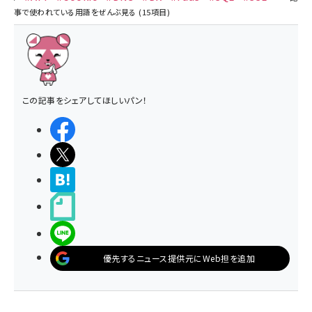
この記事をシェアしてほしいパン！
シェアする
ポストする
>ブクマする
noteで書く
LINEで送る
優先するニュース提供元にWeb担を追加