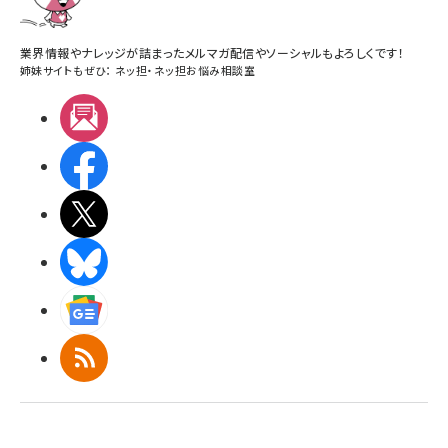
業界情報やナレッジが詰まったメルマガ配信やソーシャルもよろしくです！
姉妹サイトもぜひ：
ネッ担
・
ネッ担お悩み相談室
メルマガ
Facebook
X(エックス)
BlueSky
Googleニュース
RSS