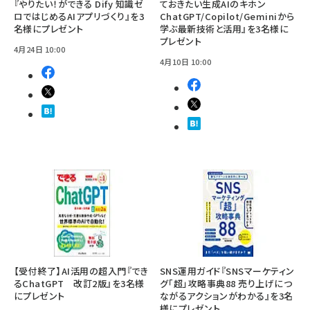
『やりたい！ができる Dify 知識ゼ
ておきたい生成AIのキホン
ロではじめるAIアプリづくり』を3
ChatGPT/Copilot/Geminiから
名様にプレゼント
学ぶ最新技術と活用』を3名様に
プレゼント
4月24日 10:00
4月10日 10:00
【受付終了】AI活用の超入門『でき
SNS運用ガイド『SNSマーケティン
るChatGPT 改訂2版』を3名様
グ「超」攻略事典88 売り上げにつ
にプレゼント
ながるアクションがわかる』を3名
様にプレゼント