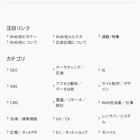
注目リンク
Web担ビギナー
Web担メルマガ
連載・特集
Web担について
広告出稿について
カテゴリ
マーケティング／
SEO
AI
広告
アクセス解析／
サイト制作／デザ
SNS
データ分析
イン
調査／リサーチ／
CMS
Web担当者／仕事
統計
レンサバ／システ
法律／標準規格
UX／CX
ム
広報／ネットPR
EC／ネットショップ
モバイル