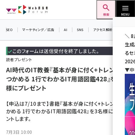
メ
Web担当者Forum
イ
検索
MENU
ン
コ
SEO
マーケティング／広告
AI
SNS
アクセス解析／データ分析
＼ 
ン
生成
テ
このフォームは送信受付を終了しました。
るセ
ン
読者プレゼント
202
ツ
seo (3528)
AI時代のIT教養『基本が身に付く+トレンドが
▼申
に
つかめる 1行でわかるIT用語図鑑428』を3名
ai (2811)
移
様にプレゼント
動
youtube (2439)
note (2315)
【申込は7/10まで】書籍『基本が身に付く+トレンドがつ
かめる 1行でわかるIT用語図鑑428』を3名様にプレゼ
セミナー (2308)
ントします。
z世代 (1623)
7月3日 10:00
meo (1277)