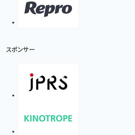
組織の成果を最大化する ルールのデザイン
技術基準適合】ブラック
￥5,990
サッポロ 生ビール 黒ラベル 350ml 缶 24本 ビー
￥1,980
ル ケース買い【6/30応募〆切! 黒ラベルビヤセラー
キャンペーン】
Anker PowerLine III Flow USB-C & USB-C
ケーブル Anker絡まないケーブル 240W 結束バン
￥4,857
ド付き USB PD対応 シリコン素材採用 iPhone
Amazonランキングをもっと見る
17 / 16 / 15 / Galaxy iPad Pro MacBook
￥1,890
Pro/Air 各種対応 (1.8m ミッドナイトブラック)
Amazonランキングをもっと見る
スポンサー
Amazonランキングをもっと見る