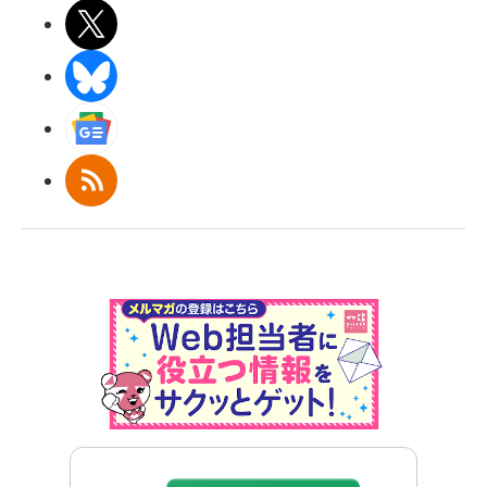
X(エックス)
BlueSky
Googleニュース
RSS