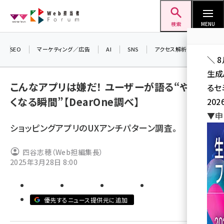
メ
Web担当者Forum
イ
検索
MENU
ン
コ
SEO
マーケティング／広告
AI
SNS
アクセス解析／データ分析
＼ 
ン
生成
テ
こんなアプリは嫌だ！ ユーザーが語る“やめた
るセ
ン
くなる瞬間”【DearOne調べ】
202
ツ
seo (3528)
▼申
に
ショッピングアプリのUXアンチパターン調査。
ai (2811)
移
動
youtube (2439)
四谷志穂（Web担編集長）
2025年3月28日 8:00
note (2315)
セミナー (2308)
優先するニュース提供元に追加
z世代 (1623)
meo (1277)