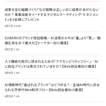
スペシャルエディション[王道エンタメの矜持／
NIMASO ガラスフィルム iPhone 17 用 保護フィ
Amazon eギフトカード - Amazonロゴ - クラ
BTS]
ルム 強化ガラス 耐衝撃 高透過率 指紋防止 貼りや
シック
すい ガイド枠付き いPhone17 (6.3インチ) 対応
成果を生む組織づくり『なぜ戦略は正しいのに成果があがらない
￥1,100
￥5,000
2枚セット DSP25F1698
のか？ 事業成長をリードするデジタルマーケティング・マネジメン
￥1,599
ト』を3名様にプレゼント
anan(アンアン)2026/07/08号 No.2502[2026
Anker PowerLine III Flow USB-C & USB-C
年後半、あなたの恋と運命／山田涼介]
【New】Amazon Fire TV Stick HD | 手軽にスト
ケーブル Anker絡まないケーブル 240W 結束バン
8月7日 10:00
リーミングをはじめよう | ストリーミングメディアプ
ド付き USB PD対応 シリコン素材採用 iPhone
￥880
レイヤー
17 / 16 / 15 / Galaxy iPad Pro MacBook
￥1,890
Pro/Air 各種対応 (1.8m ミッドナイトブラック)
SUBARUのブランド想起戦略／AI活用のカギは「量」より「質」／動
￥6,980
画広告をAIで最大化【マーケター向け講演】
ママ投資家が育休中に１億貯めた株式投資
アサヒ飲料 モンスター エナジー 355ml×24本
￥1,870
8月7日 7:04
Anker Soundcore P31i (Bluetooth 6.1) 【完
￥4,192
全ワイヤレスイヤホン/アクティブノイズキャンセリ
ング/マルチポイント接続 / 最大50時間再生 / PSE
人と機械の両方に読まれるための「アクセシビリティツリー」／AI
組織の成果を最大化する ルールのデザイン
技術基準適合】ブラック
￥5,990
サッポロ 生ビール 黒ラベル 350ml 缶 24本 ビー
に自社ブランドは表示されていますか？【Web担当者向け講演】
￥1,980
ル ケース買い【6/30応募〆切! 黒ラベルビヤセラー
8月6日 7:04
キャンペーン】
Anker PowerLine III Flow USB-C & USB-C
ケーブル Anker絡まないケーブル 240W 結束バン
￥4,857
ド付き USB PD対応 シリコン素材採用 iPhone
AI検索時代“選ばれるブランド”はどう作る？／生成AI時代に求め
Amazonランキングをもっと見る
17 / 16 / 15 / Galaxy iPad Pro MacBook
￥1,890
られる次世代Web制作フロー【Web担当者向け講演】
Pro/Air 各種対応 (1.8m ミッドナイトブラック)
Amazonランキングをもっと見る
8月5日 7:04
Amazonランキングをもっと見る