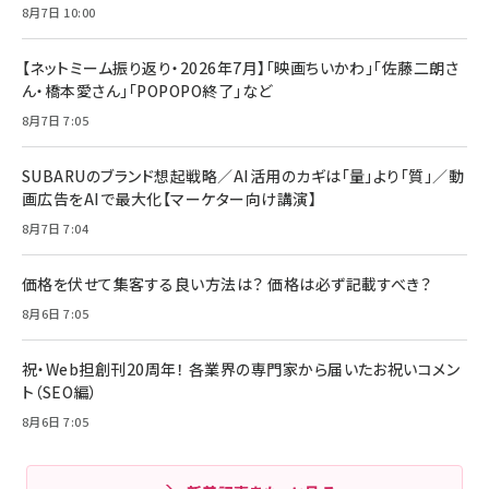
8月7日 10:00
【ネットミーム振り返り・2026年7月】「映画ちいかわ」「佐藤二朗さ
ん・橋本愛さん」「POPOPO終了」など
8月7日 7:05
SUBARUのブランド想起戦略／AI活用のカギは「量」より「質」／動
画広告をAIで最大化【マーケター向け講演】
8月7日 7:04
価格を伏せて集客する良い方法は？ 価格は必ず記載すべき？
8月6日 7:05
祝・Web担創刊20周年！ 各業界の専門家から届いたお祝いコメン
ト（SEO編）
8月6日 7:05