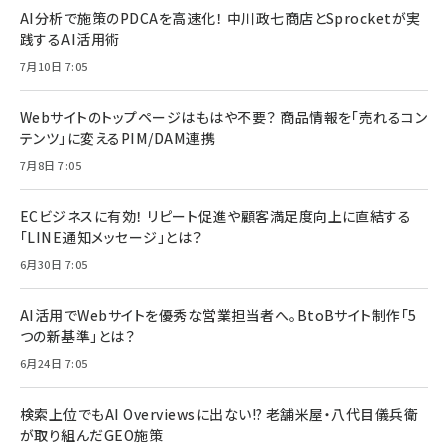
AI分析で施策のPDCAを高速化！ 中川政七商店とSprocketが実
践するAI活用術
7月10日 7:05
Webサイトのトップページはもはや不要？ 商品情報を「売れるコン
テンツ」に変えるPIM/DAM連携
7月8日 7:05
ECビジネスに有効！ リピート促進や顧客満足度向上に直結する
「LINE通知メッセージ」とは？
6月30日 7:05
AI活用でWebサイトを優秀な営業担当者へ。BtoBサイト制作「5
つの新基準」とは？
6月24日 7:05
検索上位でもAI Overviewsに出ない!? 老舗米屋・八代目儀兵衛
が取り組んだGEO施策