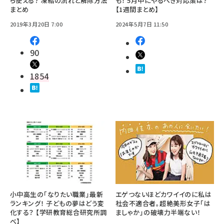
ら使える？ 凍結の流れと解除方法
も！ 5月中にやるべき対応策は？
まとめ
【1週間まとめ】
2019年3月20日 7:00
2024年5月7日 11:50
90
1854
小中高生の「なりたい職業」最新
エゲつないほどカワイイのに私は
ランキング！ 子どもの夢はどう変
社会不適合者。超絶美形女子「は
化する？ 【学研教育総合研究所調
ましゃか」の破壊力半端ない！
べ】