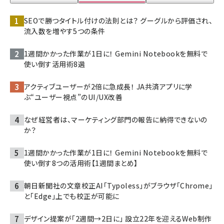
SEOで勝つタイトル付けの法則とは？ グーグルから評価され、
流入数を増やす5つの条件
1週間かかった作業が1日に！ Gemini Notebookを無料で
使い倒す活用術8選
アクティブユーザーが2倍に急成長！ JA共済アプリに学
ぶ“ユーザー視点”のUI/UX改善
なぜ経営者は、マーケティング部門の報告に納得できないの
か？
1週間かかった作業が1日に！ Gemini Notebookを無料で
使い倒す8つの活用術【1週間まとめ】
朝日新聞社の文章校正AI「Typoless」がブラウザ「Chrome」
と「Edge」上でも校正が可能に
デザイン提案が「2週間→2日に」 設立22年を迎えるWeb制作