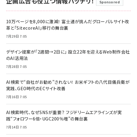
企画広告も役立つ情報バッチリ！
Sponsored
10万ページを8,000に激減！ 富士通が挑んだグローバルサイト改
革と「SitecoreAI」移行の舞台裏
7月29日 7:05
デザイン提案が「2週間→2日に」 設立22年を迎えるWeb制作会社
のAI活用法
7月28日 7:05
AI検索で“自社がお勧め”されない！ お米ギフトの八代目儀兵衛が
実践、GEO時代のECサイト改善
7月16日 7:05
AI検索時代、なぜSNSが重要？ フジドリームエアラインズが実
践“フォロワー6倍・UGC200％増”の舞台裏
7月14日 7:05