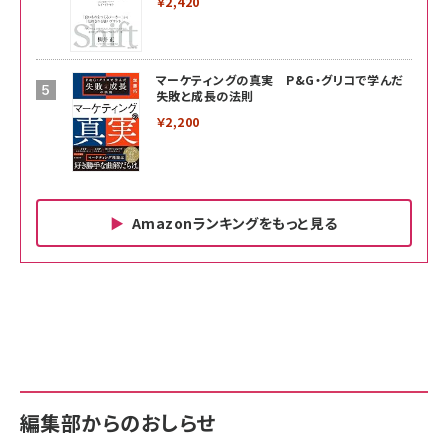
￥2,420
マーケティングの真実 P&G・グリコで学んだ
失敗と成長の法則
￥2,200
Amazonランキングをもっと見る
Amazon ビジネス・経済関連書籍 の売れ筋ランキン
Amazon 家電＆カメラ の売れ筋ランキング
Amazon パソコン・周辺機器 の売れ筋ランキング
グ
更新日時：2026/06/26 19:00
更新日時：2026/06/26 19:00
更新日時：2026/06/26 19:00
anan(アンアン)2026/07/01号 No.2501[魅せる
KIOXIA(キオクシア) 旧東芝メモリ microSD
KIOXIA(キオクシア) 旧東芝メモリ microSD
カラダ2026／宮舘涼太]
128GB UHS-I Class10 (最大読出速度
128GB UHS-I Class10 (最大読出速度
100MB/s) Nintendo Switch動作確認済 国内
100MB/s) Nintendo Switch動作確認済 国内
￥880
サポート正規品 メーカー保証5年 KLMEA128G
サポート正規品 メーカー保証5年 KLMEA128G
￥2,680
￥2,680
編集部からのおしらせ
anan(アンアン)2026/06/24号 No.2500増刊