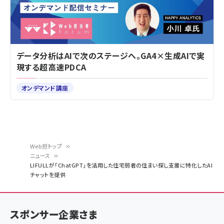
データ分析はAIで次のステージへ。GA4×生成AIで実
現する超高速PDCA
オンデマンド講座
Web担トップ
ニュース
パ
LIFULLが「ChatGPT」を活用した住宅弱者の住まい探し支援に特化したAI
チャットを提供
ン
く
ず
スポンサー企業さま