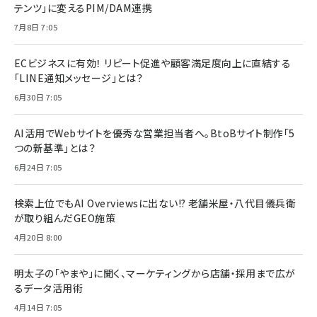
テンツ」に変えるPIM/DAM連携
7月8日 7:05
ECビジネスに有効！ リピート促進や顧客満足度向上に直結する
「LINE通知メッセージ」とは？
6月30日 7:05
AI活用でWebサイトを優秀な営業担当者へ。BtoBサイト制作「5
つの新基準」とは？
6月24日 7:05
検索上位でもAI Overviewsに出ない!? 老舗米屋・八代目儀兵衛
が取り組んだGEO施策
4月20日 8:00
明太子の「やまや」に聞く、マーケティングから店舗・採用まで広が
るデータ活用術
4月14日 7:05