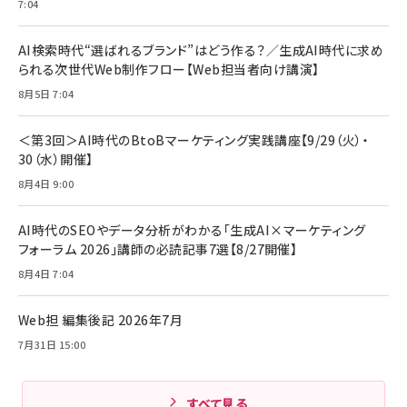
7:04
anan(アンアン)2026/07/08号 No.2502[2026
Anker PowerLine III Flow USB-C & USB-C
年後半、あなたの恋と運命／山田涼介]
【New】Amazon Fire TV Stick HD | 手軽にスト
ケーブル Anker絡まないケーブル 240W 結束バン
リーミングをはじめよう | ストリーミングメディアプ
ド付き USB PD対応 シリコン素材採用 iPhone
￥880
AI検索時代“選ばれるブランド”はどう作る？／生成AI時代に求め
レイヤー
17 / 16 / 15 / Galaxy iPad Pro MacBook
￥1,890
Pro/Air 各種対応 (1.8m ミッドナイトブラック)
られる次世代Web制作フロー【Web担当者向け講演】
￥6,980
ママ投資家が育休中に１億貯めた株式投資
8月5日 7:04
アサヒ飲料 モンスター エナジー 355ml×24本
￥1,870
Anker Soundcore P31i (Bluetooth 6.1) 【完
￥4,192
全ワイヤレスイヤホン/アクティブノイズキャンセリ
＜第3回＞AI時代のBtoBマーケティング実践講座【9/29（火）・
ング/マルチポイント接続 / 最大50時間再生 / PSE
30（水）開催】
組織の成果を最大化する ルールのデザイン
技術基準適合】ブラック
￥5,990
サッポロ 生ビール 黒ラベル 350ml 缶 24本 ビー
8月4日 9:00
￥1,980
ル ケース買い【6/30応募〆切! 黒ラベルビヤセラー
キャンペーン】
Anker PowerLine III Flow USB-C & USB-C
ケーブル Anker絡まないケーブル 240W 結束バン
￥4,857
AI時代のSEOやデータ分析がわかる「生成AI×マーケティング
ド付き USB PD対応 シリコン素材採用 iPhone
フォーラム 2026」講師の必読記事7選【8/27開催】
Amazonランキングをもっと見る
17 / 16 / 15 / Galaxy iPad Pro MacBook
￥1,890
Pro/Air 各種対応 (1.8m ミッドナイトブラック)
8月4日 7:04
Amazonランキングをもっと見る
Web担 編集後記 2026年7月
Amazonランキングをもっと見る
7月31日 15:00
すべて見る