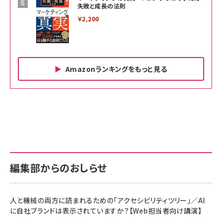
失敗と成長の法則
￥2,200
Amazonランキングをもっと見る
Amazon ビジネス・経済関連書籍 の売れ筋ランキン
Amazon 家電＆カメラ の売れ筋ランキング
Amazon パソコン・周辺機器 の売れ筋ランキング
グ
更新日時：2026/06/26 19:00
更新日時：2026/06/26 19:00
更新日時：2026/06/26 19:00
anan(アンアン)2026/07/01号 No.2501[魅せる
KIOXIA(キオクシア) 旧東芝メモリ microSD
KIOXIA(キオクシア) 旧東芝メモリ microSD
カラダ2026／宮舘涼太]
128GB UHS-I Class10 (最大読出速度
128GB UHS-I Class10 (最大読出速度
100MB/s) Nintendo Switch動作確認済 国内
100MB/s) Nintendo Switch動作確認済 国内
￥880
サポート正規品 メーカー保証5年 KLMEA128G
サポート正規品 メーカー保証5年 KLMEA128G
￥2,680
￥2,680
編集部からのおしらせ
anan(アンアン)2026/06/24号 No.2500増刊
スペシャルエディション[王道エンタメの矜持／
NIMASO ガラスフィルム iPhone 17 用 保護フィ
Amazon eギフトカード - Amazonロゴ - クラ
BTS]
ルム 強化ガラス 耐衝撃 高透過率 指紋防止 貼りや
シック
すい ガイド枠付き いPhone17 (6.3インチ) 対応
人と機械の両方に読まれるための「アクセシビリティツリー」／AI
￥1,100
￥5,000
2枚セット DSP25F1698
に自社ブランドは表示されていますか？【Web担当者向け講演】
￥1,599