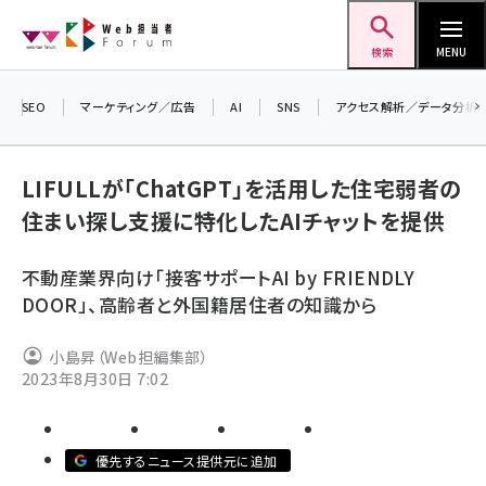
メ
Web担当者Forum
イ
検索
MENU
ン
コ
SEO
マーケティング／広告
AI
SNS
アクセス解析／データ分析
＼ 
ン
7月
テ
LIFULLが「ChatGPT」を活用した住宅弱者の
差し
ン
住まい探し支援に特化したAIチャットを提供
▼ア
ツ
seo (3519)
に
不動産業界向け「接客サポートAI by FRIENDLY
ai (2801)
移
DOOR」、高齢者と外国籍居住者の知識から
動
youtube (2425)
小島昇（Web担編集部）
note (2310)
2023年8月30日 7:02
セミナー (2301)
z世代 (1620)
優先するニュース提供元に追加
meo (1274)