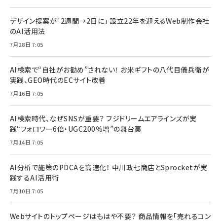
デザイン提案が「2週間→2日に」 設立22年を迎えるWeb制作会社
のAI活用法
7月28日 7:05
AI検索で“自社がお勧め”されない！ お米ギフトの八代目儀兵衛が
実践、GEO時代のECサイト改善
7月16日 7:05
AI検索時代、なぜSNSが重要？ フジドリームエアラインズが実
践“フォロワー6倍・UGC200％増”の舞台裏
7月14日 7:05
AI分析で施策のPDCAを高速化！ 中川政七商店とSprocketが実
践するAI活用術
7月10日 7:05
Webサイトのトップページはもはや不要？ 商品情報を「売れるコン