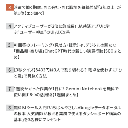
派遣で働く期間、同じ会社・同じ職場を継続希望「3年以上」が
第1位【エン調べ】
アクティブユーザーが2倍に急成長！ JA共済アプリに学
ぶ“ユーザー視点”のUI/UX改善
AI回答のフレーミング（見せ方・提示）は、デジタルの新たな
「商品棚・売り場」――ChatGPT時代の新しい購買行動【SEOまと
め】
【3秒クイズ】5433円は3人で割り切れる？ 電卓を使わずに「ひ
と目」で見抜く方法
1週間かかった作業が1日に！ Gemini Notebookを無料で
使い倒す8つの活用術【1週間まとめ】
無料BIツール入門『いちばんやさしいGoogleデータポータル
の教本 人気講師が教える業務で使えるダッシュボード構築の
基本』を3名様にプレゼント