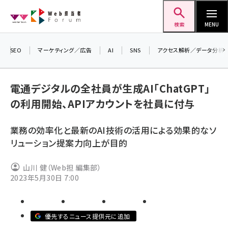
メ
Web担当者Forum
イ
検索
MENU
ン
コ
SEO
マーケティング／広告
AI
SNS
アクセス解析／データ分析
＼ 
ン
7月
テ
電通デジタルの全社員が生成AI「ChatGPT」
差
ン
の利用開始、APIアカウントを社員に付与
▼
ツ
seo (3516)
に
業務の効率化と最新のAI技術の活用による効果的なソ
ai (2799)
移
リューション提案力向上が目的
動
youtube (2420)
山川 健（Web担 編集部）
note (2308)
2023年5月30日 7:00
セミナー (2296)
z世代 (1617)
優先するニュース提供元に追加
meo (1274)