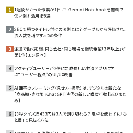
1週間かかった作業が1日に！ Gemini Notebookを無料で
使い倒す活用術8選
SEOで勝つタイトル付けの法則とは？ グーグルから評価され、
流入数を増やす5つの条件
派遣で働く期間、同じ会社・同じ職場を継続希望「3年以上」が
第1位【エン調べ】
アクティブユーザーが2倍に急成長！ JA共済アプリに学
ぶ“ユーザー視点”のUI/UX改善
AI回答のフレーミング（見せ方・提示）は、デジタルの新たな
「商品棚・売り場」――ChatGPT時代の新しい購買行動【SEOまと
め】
【3秒クイズ】5433円は3人で割り切れる？ 電卓を使わずに「ひ
と目」で見抜く方法