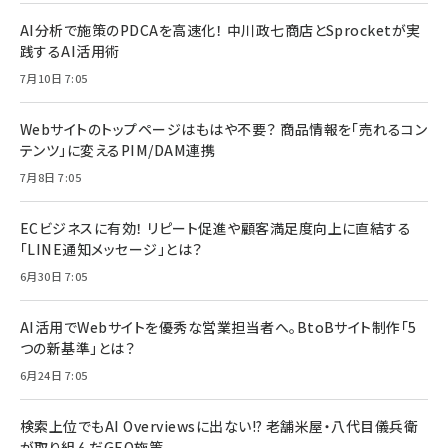
AI分析で施策のPDCAを高速化！ 中川政七商店とSprocketが実
践するAI活用術
7月10日 7:05
Webサイトのトップページはもはや不要？ 商品情報を「売れるコン
テンツ」に変えるPIM/DAM連携
7月8日 7:05
ECビジネスに有効！ リピート促進や顧客満足度向上に直結する
「LINE通知メッセージ」とは？
6月30日 7:05
AI活用でWebサイトを優秀な営業担当者へ。BtoBサイト制作「5
つの新基準」とは？
6月24日 7:05
検索上位でもAI Overviewsに出ない!? 老舗米屋・八代目儀兵衛
が取り組んだGEO施策