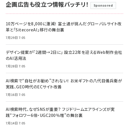
企画広告も役立つ情報バッチリ！
Sponsored
10万ページを8,000に激減！ 富士通が挑んだグローバルサイト改
革と「SitecoreAI」移行の舞台裏
7月29日 7:05
デザイン提案が「2週間→2日に」 設立22年を迎えるWeb制作会社
のAI活用法
7月28日 7:05
AI検索で“自社がお勧め”されない！ お米ギフトの八代目儀兵衛が
実践、GEO時代のECサイト改善
7月16日 7:05
AI検索時代、なぜSNSが重要？ フジドリームエアラインズが実
践“フォロワー6倍・UGC200％増”の舞台裏
7月14日 7:05