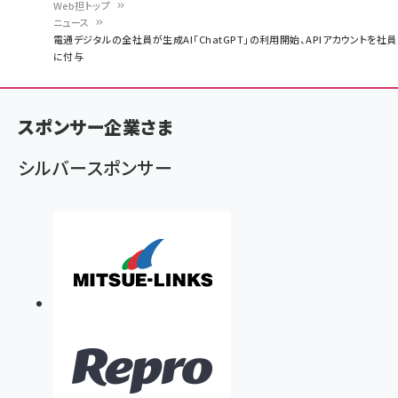
Web担トップ
ニュース
パ
電通デジタルの全社員が生成AI「ChatGPT」の利用開始、APIアカウントを社員
に付与
ン
く
ず
スポンサー企業さま
シルバースポンサー