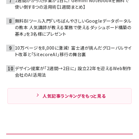
1週間かかった作業が1日に！ Gemini Notebookを無料で
使い倒す8つの活用術【1週間まとめ】
無料BIツール入門『いちばんやさしいGoogleデータポータル
の教本 人気講師が教える業務で使えるダッシュボード構築の
基本』を3名様にプレゼント
10万ページを8,000に激減！ 富士通が挑んだグローバルサイ
ト改革と「SitecoreAI」移行の舞台裏
デザイン提案が「2週間→2日に」 設立22年を迎えるWeb制作
会社のAI活用法
人気記事ランキングをもっと見る