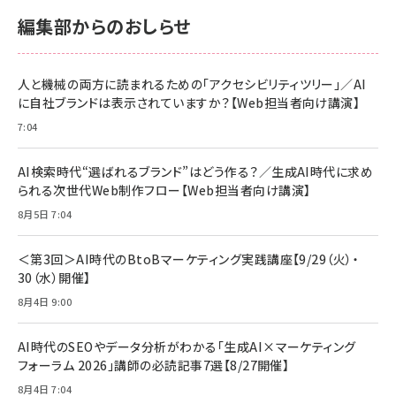
内サポート正規品 メーカー保証5年
内サポート正規品 メーカー保証5年
￥2,680
￥2,680
KLMEA128G
KLMEA128G
編集部からのおしらせ
anan(アンアン)2026/06/24号 No.2500増
刊 スペシャルエディション[王道エンタメの矜
NIMASO ガラスフィルム iPhone 17 用 保護
Amazon eギフトカード - Amazonロゴ - ク
持／BTS]
フィルム 強化ガラス 耐衝撃 高透過率 指紋防
ラシック
止 貼りやすい ガイド枠付き いPhone17 (6.3
人と機械の両方に読まれるための「アクセシビリティツリー」／AI
￥1,100
￥5,000
インチ) 対応 2枚セット DSP25F1698
に自社ブランドは表示されていますか？【Web担当者向け講演】
￥1,599
7:04
anan(アンアン)2026/07/08号
Anker PowerLine III Flow USB-C & USB-
No.2502[2026年後半、あなたの恋と運命／山
【New】Amazon Fire TV Stick HD | 手軽に
C ケーブル Anker絡まないケーブル 240W 結
田涼介]
ストリーミングをはじめよう | ストリーミングメ
束バンド付き USB PD対応 シリコン素材採用
AI検索時代“選ばれるブランド”はどう作る？／生成AI時代に求め
ディアプレイヤー
iPhone 17 / 16 / 15 / Galaxy iPad Pro
￥880
￥1,890
MacBook Pro/Air 各種対応 (1.8m ミッドナ
られる次世代Web制作フロー【Web担当者向け講演】
￥6,980
イトブラック)
8月5日 7:04
ママ投資家が育休中に１億貯めた株式投資
アサヒ飲料 モンスター エナジー 355ml×24
Anker Soundcore P31i (Bluetooth 6.1)
本
￥1,870
【完全ワイヤレスイヤホン/アクティブノイズキャ
＜第3回＞AI時代のBtoBマーケティング実践講座【9/29（火）・
￥4,192
ンセリング/マルチポイント接続 / 最大50時間
30（水）開催】
再生 / PSE技術基準適合】ブラック
￥5,990
組織の成果を最大化する ルールのデザイン
サッポロ 生ビール 黒ラベル 350ml 缶 24本
8月4日 9:00
ビール ケース買い【6/30応募〆切! 黒ラベルビ
￥1,980
Anker PowerLine III Flow USB-C & USB-
ヤセラーキャンペーン】
C ケーブル Anker絡まないケーブル 240W 結
AI時代のSEOやデータ分析がわかる「生成AI×マーケティング
￥4,857
束バンド付き USB PD対応 シリコン素材採用
フォーラム 2026」講師の必読記事7選【8/27開催】
iPhone 17 / 16 / 15 / Galaxy iPad Pro
￥1,890
Amazonランキングをもっと見る
MacBook Pro/Air 各種対応 (1.8m ミッドナ
8月4日 7:04