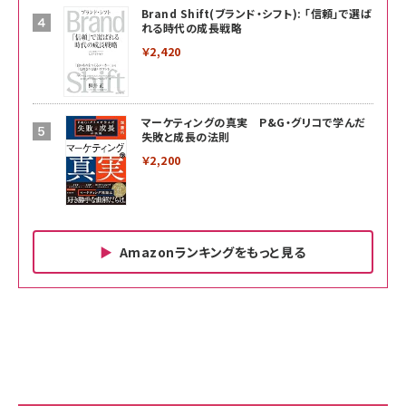
Brand Shift(ブランド・シフト): 「信頼」で選ば
れる時代の成長戦略
￥2,420
マーケティングの真実 P&G・グリコで学んだ
失敗と成長の法則
￥2,200
Amazonランキングをもっと見る
Amazon ビジネス・経済関連書籍 の売れ筋ランキン
Amazon 家電＆カメラ の売れ筋ランキング
Amazon パソコン・周辺機器 の売れ筋ランキング
グ
更新日時：2026/06/26 19:00
更新日時：2026/06/26 19:00
更新日時：2026/06/26 19:00
anan(アンアン)2026/07/01号 No.2501[魅
KIOXIA(キオクシア) 旧東芝メモリ microSD
KIOXIA(キオクシア) 旧東芝メモリ microSD
せるカラダ2026／宮舘涼太]
128GB UHS-I Class10 (最大読出速度
128GB UHS-I Class10 (最大読出速度
100MB/s) Nintendo Switch動作確認済 国
100MB/s) Nintendo Switch動作確認済 国
￥880