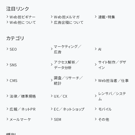
注目リンク
Web担ビギナー
Web担メルマガ
連載・特集
Web担について
広告出稿について
カテゴリ
マーケティング／
SEO
AI
広告
アクセス解析／
サイト制作／デザ
SNS
データ分析
イン
調査／リサーチ／
CMS
Web担当者／仕事
統計
レンサバ／システ
法律／標準規格
UX／CX
ム
広報／ネットPR
EC／ネットショップ
モバイル
メールマーケ
SEM
その他