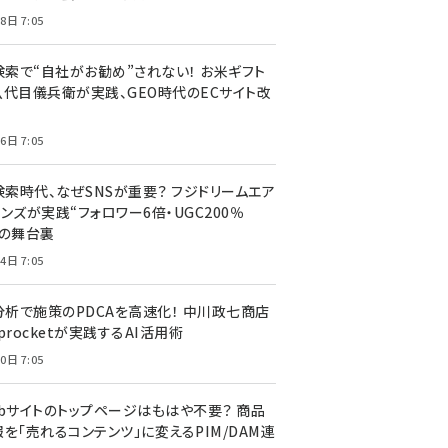
8日 7:05
I検索で“自社がお勧め”されない！ お米ギフト
八代目儀兵衛が実践、GEO時代のECサイト改
6日 7:05
検索時代、なぜSNSが重要？ フジドリームエア
ンズが実践“フォロワー6倍・UGC200％
”の舞台裏
4日 7:05
I分析で施策のPDCAを高速化！ 中川政七商店
procketが実践するAI活用術
0日 7:05
ebサイトのトップページはもはや不要？ 商品
を「売れるコンテンツ」に変えるPIM/DAM連