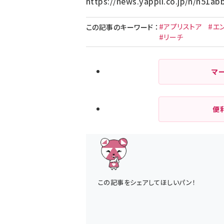
https://news.yappli.co.jp/n/n51a
#アプリストア
#エ
この記事のキーワード
：
#リーチ
マ
便
この記事をシェアしてほしいパン！