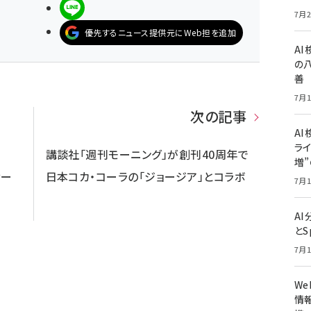
LINEで送る
7月2
優先するニュース提供元にWeb担を追加
A
の
善
7月1
次の記事
AI
ライ
講談社「週刊モーニング」が創刊40周年で
増
サー
日本コカ・コーラの「ジョージア」とコラボ
7月1
A
とS
7月1
W
情報