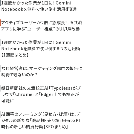
1週間かかった作業が1日に！ Gemini
Notebookを無料で使い倒す活用術8選
アクティブユーザーが2倍に急成長！ JA共済
アプリに学ぶ“ユーザー視点”のUI/UX改善
1週間かかった作業が1日に！ Gemini
Notebookを無料で使い倒す8つの活用術
【1週間まとめ】
なぜ経営者は、マーケティング部門の報告に
納得できないのか？
朝日新聞社の文章校正AI「Typoless」がブ
ラウザ「Chrome」と「Edge」上でも校正が
可能に
AI回答のフレーミング（見せ方・提示）は、デ
ジタルの新たな「商品棚・売り場」――ChatGPT
時代の新しい購買行動【SEOまとめ】