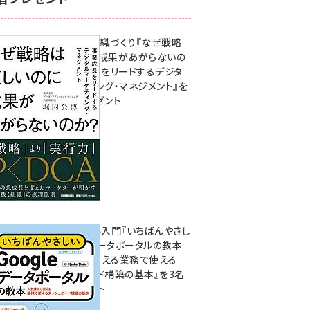
成果を生む組織づくり『なぜ戦略
は正しいのに成果があがらないの
か？ 事業成長をリードするデジタ
ルマーケティング・マネジメント』を
3名様にプレゼント
8月7日 10:00
無料BIツール入門『いちばんやさし
いGoogleデータポータルの教本
人気講師が教える業務で使える
ダッシュボード構築の基本』を3名
様にプレゼント
7月31日 10:00