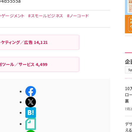
bb4d5555a
ンゲージメント
#スモールビジネス
#ノーコード
ーケティング／広告
14,121
企
利ツール／サービス
4,499
S
10
シェアする
ロー
裏
ポストする
7月2
>ブクマする
noteで書く
デ
え