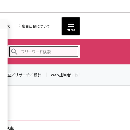
について
広告出稿について
MENU
調査／リサーチ／統計
Web担当者／仕事
法律／標準規格
seo (3526)
ai (2807)
youtube (2434)
note (2312)
セミナー (2307)
着記事