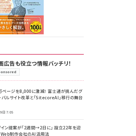
画広告も役立つ情報バッチリ！
ponsored
万ページを8,000に激減！ 富士通が挑んだグ
バルサイト改革と「SitecoreAI」移行の舞台
9日 7:05
ザイン提案が「2週間→2日に」 設立22年を迎
るWeb制作会社のAI活用法