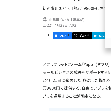
ず
初期費用無料・月額3万9800円、幅
小島昇（Web担編集部）
2022年4月22日 7:02
シェア
ポスト
はてブ
アプリプラットフォーム「Yappli(ヤ
モールビジネスの成長をサポートする新プラン
と4月21日に発表した。厳選した機能
万9800円で提供する。自身でアプリ
プリを運用することが可能になる。