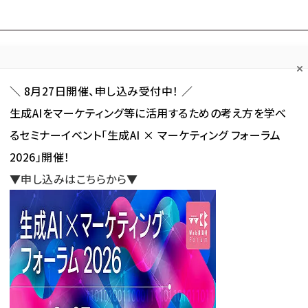
Forum
Web担
Web担ビギナー
Web担メルマガ
連載・特集
＼ 8月27日開催、申し込み受付中！ ／
生成AIをマーケティング等に活用するための考え方を学べ
カテゴリ／種別
セミナー／イベント
から探す
から探す
るセミナーイベント「生成AI × マーケティング フォーラム
2026」開催！
SNS
アクセス解析／データ分析
サイト制作／デザイン
CMS
▼申し込みはこちらから▼
ビジネスの成長をサポートする新プラン「Yappli Lite」を提供開始
ネスの成長をサポートする新
e」を提供開始
新