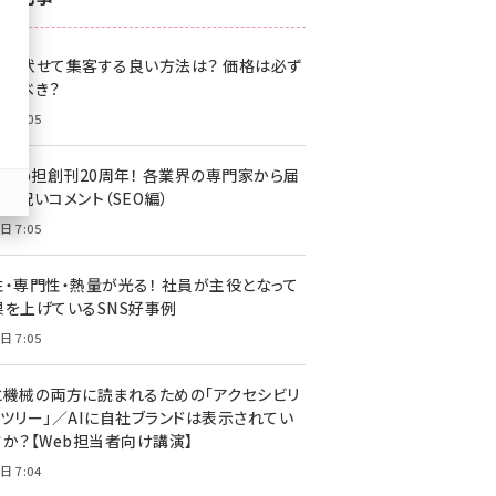
z世代 (1622)
格を伏せて集客する良い方法は？ 価格は必ず
meo (1275)
載すべき？
llmo (1163)
日 7:05
・Web担創刊20周年！ 各業界の専門家から届
お祝いコメント（SEO編）
日 7:05
性・専門性・熱量が光る！ 社員が主役となって
果を上げているSNS好事例
日 7:05
と機械の両方に読まれるための「アクセシビリ
ィツリー」／AIに自社ブランドは表示されてい
すか？【Web担当者向け講演】
日 7:04