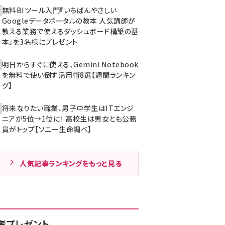
無料BIツール入門『いちばんやさしい
Googleデータポータルの教本 人気講師が
教える業務で使えるダッシュボード構築の基
本』を3名様にプレゼント
明日からすぐに使える、Gemini Notebook
を無料で使い倒す活用術8選【週間ランキン
グ】
将来なりたい職業、男子中学生はITエンジ
ニアが5位→1位に！ 高校生は男女とも公務
員がトップ【ソニー生命調べ】
人気記事ランキングをもっと見る
者プレゼント