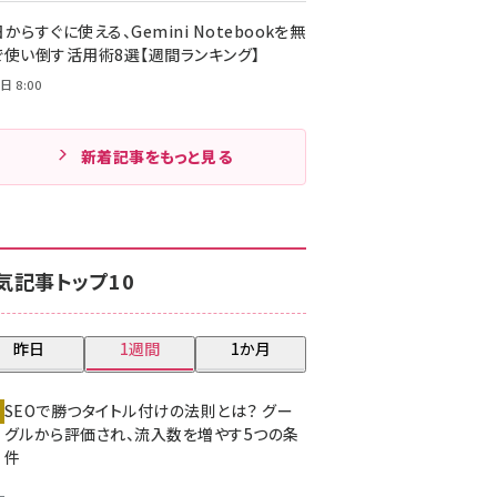
からすぐに使える、Gemini Notebookを無
で使い倒す活用術8選【週間ランキング】
日 8:00
新着記事をもっと見る
気記事トップ10
昨日
1週間
1か月
SEOで勝つタイトル付けの法則とは？ グー
グルから評価され、流入数を増やす5つの条
件