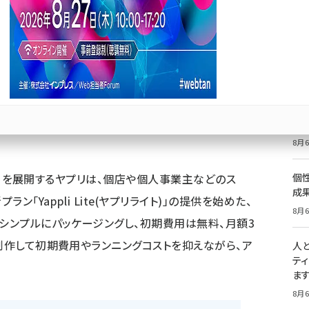
広い業種に対応したスマートフォンアプリ制作が可能
価
記
8月6
Bluesky
優先するニュース提供元に追加
祝
いた
8月6
プリ)」を展開するヤプリは、個店や個人事業主などのス
個
成
「Yappli Lite(ヤプリライト)」の提供を始めた、
8月6
をシンプルにパッケージングし、初期費用は無料、月額3
を制作して初期費用やランニングコストを抑えながら、ア
人
テ
ま
8月6