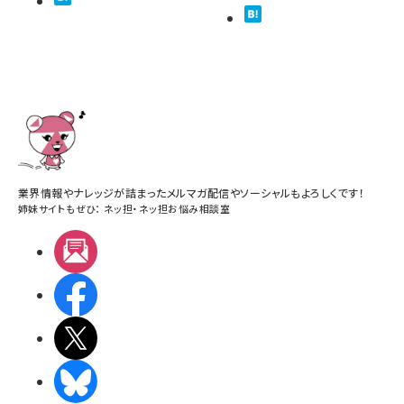
業界情報やナレッジが詰まったメルマガ配信やソーシャルもよろしくです！
姉妹サイトもぜひ：
ネッ担
・
ネッ担お悩み相談室
メルマガ
Facebook
X(エックス)
BlueSky