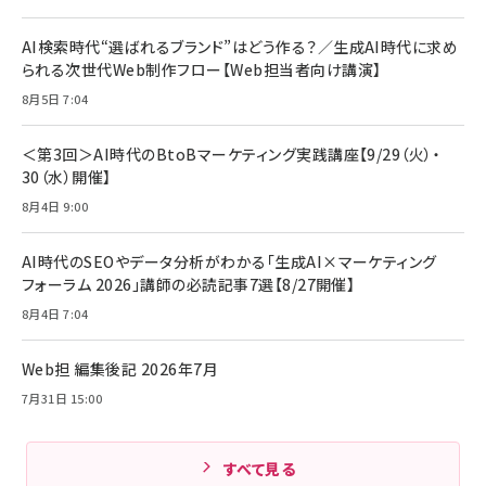
年後半、あなたの恋と運命／山田涼介]
【New】Amazon Fire TV Stick HD | 手軽にスト
ケーブル Anker絡まないケーブル 240W 結束バン
リーミングをはじめよう | ストリーミングメディアプ
ド付き USB PD対応 シリコン素材採用 iPhone
￥880
AI検索時代“選ばれるブランド”はどう作る？／生成AI時代に求め
レイヤー
17 / 16 / 15 / Galaxy iPad Pro MacBook
￥1,890
Pro/Air 各種対応 (1.8m ミッドナイトブラック)
られる次世代Web制作フロー【Web担当者向け講演】
￥6,980
ママ投資家が育休中に１億貯めた株式投資
8月5日 7:04
アサヒ飲料 モンスター エナジー 355ml×24本
￥1,870
Anker Soundcore P31i (Bluetooth 6.1) 【完
￥4,192
全ワイヤレスイヤホン/アクティブノイズキャンセリ
＜第3回＞AI時代のBtoBマーケティング実践講座【9/29（火）・
ング/マルチポイント接続 / 最大50時間再生 / PSE
30（水）開催】
組織の成果を最大化する ルールのデザイン
技術基準適合】ブラック
￥5,990
サッポロ 生ビール 黒ラベル 350ml 缶 24本 ビー
8月4日 9:00
￥1,980
ル ケース買い【6/30応募〆切! 黒ラベルビヤセラー
キャンペーン】
Anker PowerLine III Flow USB-C & USB-C
ケーブル Anker絡まないケーブル 240W 結束バン
￥4,857
AI時代のSEOやデータ分析がわかる「生成AI×マーケティング
ド付き USB PD対応 シリコン素材採用 iPhone
フォーラム 2026」講師の必読記事7選【8/27開催】
Amazonランキングをもっと見る
17 / 16 / 15 / Galaxy iPad Pro MacBook
￥1,890
Pro/Air 各種対応 (1.8m ミッドナイトブラック)
8月4日 7:04
Amazonランキングをもっと見る
Web担 編集後記 2026年7月
Amazonランキングをもっと見る
7月31日 15:00
すべて見る