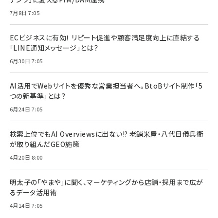
7月8日 7:05
ECビジネスに有効！ リピート促進や顧客満足度向上に直結する
「LINE通知メッセージ」とは？
6月30日 7:05
AI活用でWebサイトを優秀な営業担当者へ。BtoBサイト制作「5
つの新基準」とは？
6月24日 7:05
検索上位でもAI Overviewsに出ない!? 老舗米屋・八代目儀兵衛
が取り組んだGEO施策
4月20日 8:00
明太子の「やまや」に聞く、マーケティングから店舗・採用まで広が
るデータ活用術
4月14日 7:05