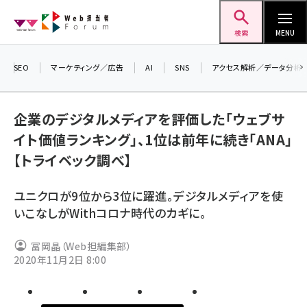
メ
Web担当者Forum
イ
検索
MENU
ン
コ
SEO
マーケティング／広告
AI
SNS
アクセス解析／データ分析
＼ 
ン
7月
テ
企業のデジタルメディアを評価した「ウェブサ
差し
ン
イト価値ランキング」、1位は前年に続き「ANA」
▼
ツ
seo (3519)
【トライベック調べ】
に
ai (2801)
移
ユニクロが9位から3位に躍進。デジタルメディアを使
動
youtube (2425)
いこなしがWithコロナ時代のカギに。
note (2310)
冨岡晶（Web担編集部）
セミナー (2301)
2020年11月2日 8:00
z世代 (1620)
meo (1274)