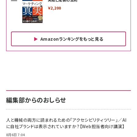
￥2,200
Amazonランキングをもっと見る
Amazon ビジネス・経済関連書籍 の売れ筋ランキン
Amazon 家電＆カメラ の売れ筋ランキング
Amazon パソコン・周辺機器 の売れ筋ランキング
グ
更新日時：2026/06/26 19:00
更新日時：2026/06/26 19:00
更新日時：2026/06/26 19:00
anan(アンアン)2026/07/01号 No.2501[魅せる
KIOXIA(キオクシア) 旧東芝メモリ microSD
KIOXIA(キオクシア) 旧東芝メモリ microSD
カラダ2026／宮舘涼太]
128GB UHS-I Class10 (最大読出速度
128GB UHS-I Class10 (最大読出速度
100MB/s) Nintendo Switch動作確認済 国内
100MB/s) Nintendo Switch動作確認済 国内
￥880
サポート正規品 メーカー保証5年 KLMEA128G
サポート正規品 メーカー保証5年 KLMEA128G
￥2,680
￥2,680
編集部からのおしらせ
anan(アンアン)2026/06/24号 No.2500増刊
スペシャルエディション[王道エンタメの矜持／
NIMASO ガラスフィルム iPhone 17 用 保護フィ
Amazon eギフトカード - Amazonロゴ - クラ
BTS]
ルム 強化ガラス 耐衝撃 高透過率 指紋防止 貼りや
シック
すい ガイド枠付き いPhone17 (6.3インチ) 対応
人と機械の両方に読まれるための「アクセシビリティツリー」／AI
￥1,100
￥5,000
2枚セット DSP25F1698
に自社ブランドは表示されていますか？【Web担当者向け講演】
￥1,599
8月6日 7:04
anan(アンアン)2026/07/08号 No.2502[2026
Anker PowerLine III Flow USB-C & USB-C