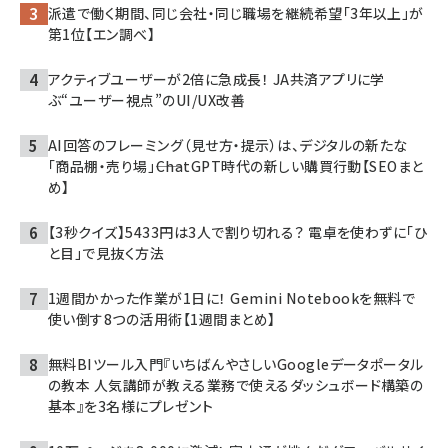
派遣で働く期間、同じ会社・同じ職場を継続希望「3年以上」が
第1位【エン調べ】
アクティブユーザーが2倍に急成長！ JA共済アプリに学
ぶ“ユーザー視点”のUI/UX改善
AI回答のフレーミング（見せ方・提示）は、デジタルの新たな
「商品棚・売り場」――ChatGPT時代の新しい購買行動【SEOまと
め】
【3秒クイズ】5433円は3人で割り切れる？ 電卓を使わずに「ひ
と目」で見抜く方法
1週間かかった作業が1日に！ Gemini Notebookを無料で
使い倒す8つの活用術【1週間まとめ】
無料BIツール入門『いちばんやさしいGoogleデータポータル
の教本 人気講師が教える業務で使えるダッシュボード構築の
基本』を3名様にプレゼント