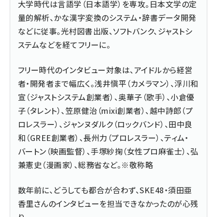
大学時代は言語学（日本語学）を専攻。日本文学の定
量的解析、かな漢字変換のシステム・辞書データ開発
などに従事。光村図書出版、ソフトバンク、ジャストシ
ステムなどを経てフリーに。
フリー時代のインタビュー対象は、アイドルから経営
者・開発者まで幅広く。浅井愼平（カメラマン）、浮川和
宣（ジャストシステム創業者）、奥華子（歌手）、小倉優
子（タレント）、笠原健治（mixi創業者）、越中詩郎（プ
ロレスラー）、ジャンヌダルク（ロックバンド）、田中良
和（GREE創業者）、長州力（プロレスラー）、ティム・
バートン（映画監督）、手塚紗掬（女性プロ麻雀士）、弘
兼憲史（漫画家）、総務省など。※敬称略
数年前に、どうしても都合が合わず、SKE48・須田亜
香里さんのインタビューを担当できなかったのが心残