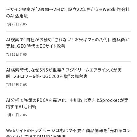
デザイン提案が「2週間→2日に」 設立22年を迎えるWeb制作会社
のAI活用法
7月28日 7:05
AI検索で“自社がお勧め”されない！ お米ギフトの八代目儀兵衛が
実践、GEO時代のECサイト改善
7月16日 7:05
AI検索時代、なぜSNSが重要？ フジドリームエアラインズが実
践“フォロワー6倍・UGC200％増”の舞台裏
7月14日 7:05
AI分析で施策のPDCAを高速化！ 中川政七商店とSprocketが実
践するAI活用術
7月10日 7:05
Webサイトのトップページはもはや不要？ 商品情報を「売れるコン
テンツ」に変えるPIM/DAM連携