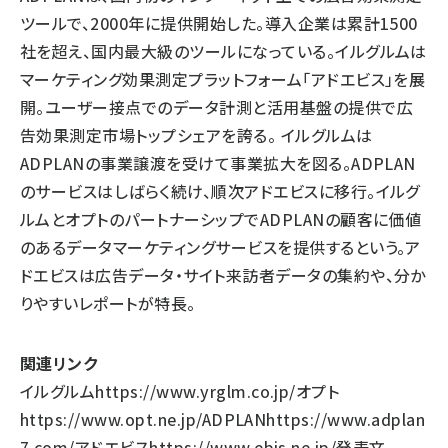
ツールで、2000年に提供開始した。導入企業は累計1500
社を超え、国内最大級のツールになっている。イルグルムは
マーケティング効果測定プラットフォーム「アドエビス」を展
開。ユーザー接点でのデータ計測と活用基盤の提供で広
告効果測定市場トップシェアを誇る。 イルグルムは
ADPLANの事業譲渡を受けて事業拡大を図る。ADPLAN
のサービスはしばらく続け、順次アドエビスに移行。イルグ
ルムとオプトのパートナーシップでADPLANの顧客に価値
のあるデータマーケティングサービスを提供するという。ア
ドエビスは広告データ・サイト来訪者データの集約や、分か
りやすいレポートが特長。
関連リンク
イルグルム
https://www.yrglm.co.jp/
オプト
https://www.opt.ne.jp/
ADPLAN
https://www.adplan
7.com/
アドエビス
https://www.ebis.ne.jp/
発表文