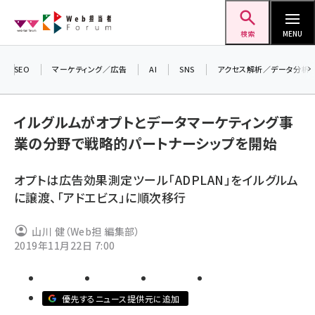
メ
Web担当者Forum
イ
検索
MENU
ン
コ
SEO
マーケティング／広告
AI
SNS
アクセス解析／データ分析
ン
テ
イルグルムがオプトとデータマーケティング事
ン
業の分野で戦略的パートナーシップを開始
ツ
seo (3528)
に
オプトは広告効果測定ツール「ADPLAN」をイルグルム
ai (2811)
移
に譲渡、「アドエビス」に順次移行
動
youtube (2439)
山川 健（Web担 編集部）
note (2315)
2019年11月22日 7:00
セミナー (2308)
z世代 (1623)
優先するニュース提供元に追加
meo (1277)