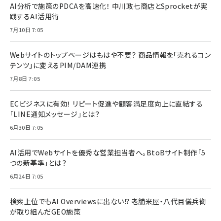
AI分析で施策のPDCAを高速化！ 中川政七商店とSprocketが実
践するAI活用術
7月10日 7:05
Webサイトのトップページはもはや不要？ 商品情報を「売れるコン
テンツ」に変えるPIM/DAM連携
7月8日 7:05
ECビジネスに有効！ リピート促進や顧客満足度向上に直結する
「LINE通知メッセージ」とは？
6月30日 7:05
AI活用でWebサイトを優秀な営業担当者へ。BtoBサイト制作「5
つの新基準」とは？
6月24日 7:05
検索上位でもAI Overviewsに出ない!? 老舗米屋・八代目儀兵衛
が取り組んだGEO施策