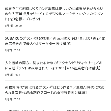
BTS]
ルム 強化ガラス 耐衝撃 高透過率 指紋防止 貼りや
シック
すい ガイド枠付き いPhone17 (6.3インチ) 対応
成果を生む組織づくり『なぜ戦略は正しいのに成果があがらない
￥1,100
￥5,000
2枚セット DSP25F1698
のか？ 事業成長をリードするデジタルマーケティング・マネジメン
￥1,599
ト』を3名様にプレゼント
anan(アンアン)2026/07/08号 No.2502[2026
Anker PowerLine III Flow USB-C & USB-C
年後半、あなたの恋と運命／山田涼介]
【New】Amazon Fire TV Stick HD | 手軽にスト
ケーブル Anker絡まないケーブル 240W 結束バン
8月7日 10:00
リーミングをはじめよう | ストリーミングメディアプ
ド付き USB PD対応 シリコン素材採用 iPhone
￥880
レイヤー
17 / 16 / 15 / Galaxy iPad Pro MacBook
￥1,890
Pro/Air 各種対応 (1.8m ミッドナイトブラック)
SUBARUのブランド想起戦略／AI活用のカギは「量」より「質」／動
￥6,980
画広告をAIで最大化【マーケター向け講演】
ママ投資家が育休中に１億貯めた株式投資
アサヒ飲料 モンスター エナジー 355ml×24本
￥1,870
8月7日 7:04
Anker Soundcore P31i (Bluetooth 6.1) 【完
￥4,192
全ワイヤレスイヤホン/アクティブノイズキャンセリ
ング/マルチポイント接続 / 最大50時間再生 / PSE
人と機械の両方に読まれるための「アクセシビリティツリー」／AI
組織の成果を最大化する ルールのデザイン
技術基準適合】ブラック
￥5,990
サッポロ 生ビール 黒ラベル 350ml 缶 24本 ビー
に自社ブランドは表示されていますか？【Web担当者向け講演】
￥1,980
ル ケース買い【6/30応募〆切! 黒ラベルビヤセラー
8月6日 7:04
キャンペーン】
Anker PowerLine III Flow USB-C & USB-C
ケーブル Anker絡まないケーブル 240W 結束バン
￥4,857
ド付き USB PD対応 シリコン素材採用 iPhone
AI検索時代“選ばれるブランド”はどう作る？／生成AI時代に求め
Amazonランキングをもっと見る
17 / 16 / 15 / Galaxy iPad Pro MacBook
￥1,890
られる次世代Web制作フロー【Web担当者向け講演】
Pro/Air 各種対応 (1.8m ミッドナイトブラック)
Amazonランキングをもっと見る
8月5日 7:04
Amazonランキングをもっと見る