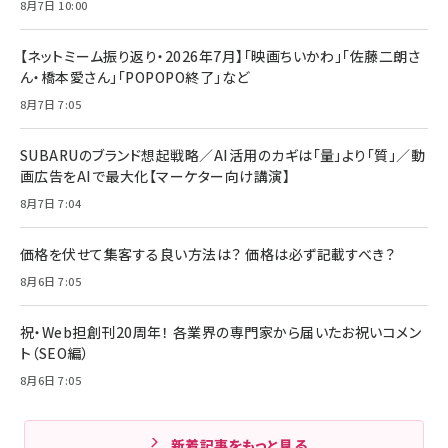
8月7日 10:00
【ネットミーム振り返り・2026年7月】「映画ちいかわ」「佐藤二朗さ
ん・橋本愛さん」「POPOPO終了」など
8月7日 7:05
SUBARUのブランド想起戦略／AI活用のカギは「量」より「質」／動
画広告をAIで最大化【マーケター向け講演】
8月7日 7:04
価格を伏せて集客する良い方法は？ 価格は必ず記載すべき？
8月6日 7:05
祝・Web担創刊20周年！ 各業界の専門家から届いたお祝いコメン
ト（SEO編）
8月6日 7:05
新着記事をもっと見る