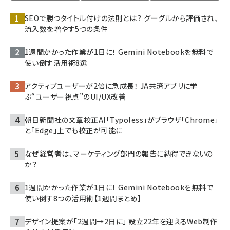
SEOで勝つタイトル付けの法則とは？ グーグルから評価され、
流入数を増やす5つの条件
1週間かかった作業が1日に！ Gemini Notebookを無料で
使い倒す活用術8選
アクティブユーザーが2倍に急成長！ JA共済アプリに学
ぶ“ユーザー視点”のUI/UX改善
朝日新聞社の文章校正AI「Typoless」がブラウザ「Chrome」
と「Edge」上でも校正が可能に
なぜ経営者は、マーケティング部門の報告に納得できないの
か？
1週間かかった作業が1日に！ Gemini Notebookを無料で
使い倒す8つの活用術【1週間まとめ】
デザイン提案が「2週間→2日に」 設立22年を迎えるWeb制作