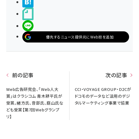
>ブクマする
noteで書く
LINEで送る
優先するニュース提供元にWeb担を追加
前の記事
次の記事
Web広告研究会、「Web人大
CCI・VOYAGE GROUP・D2Cが
賞」はクラシコム 青木耕平氏が
ドコモのデータなど活用のデジ
受賞。緒方氏、音部氏、庭山氏な
タルマーケティング事業で協業
ども受賞【第7回Webグランプ
リ】