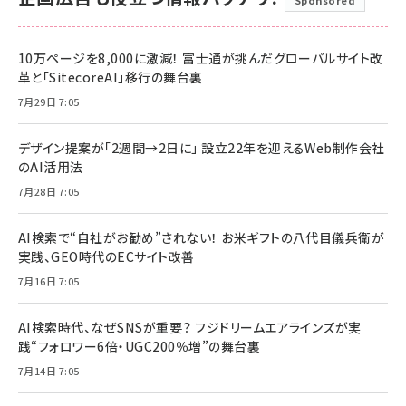
10万ページを8,000に激減！ 富士通が挑んだグローバルサイト改
革と「SitecoreAI」移行の舞台裏
7月29日 7:05
デザイン提案が「2週間→2日に」 設立22年を迎えるWeb制作会社
のAI活用法
7月28日 7:05
AI検索で“自社がお勧め”されない！ お米ギフトの八代目儀兵衛が
実践、GEO時代のECサイト改善
7月16日 7:05
AI検索時代、なぜSNSが重要？ フジドリームエアラインズが実
践“フォロワー6倍・UGC200％増”の舞台裏
7月14日 7:05