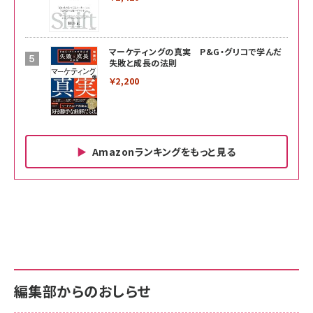
マーケティングの真実 P&G・グリコで学んだ
失敗と成長の法則
￥2,200
Amazonランキングをもっと見る
Amazon ビジネス・経済関連書籍 の売れ筋ランキン
Amazon 家電＆カメラ の売れ筋ランキング
Amazon パソコン・周辺機器 の売れ筋ランキング
グ
更新日時：2026/06/26 19:00
更新日時：2026/06/26 19:00
更新日時：2026/06/26 19:00
anan(アンアン)2026/07/01号 No.2501[魅せる
KIOXIA(キオクシア) 旧東芝メモリ microSD
KIOXIA(キオクシア) 旧東芝メモリ microSD
カラダ2026／宮舘涼太]
128GB UHS-I Class10 (最大読出速度
128GB UHS-I Class10 (最大読出速度
100MB/s) Nintendo Switch動作確認済 国内
100MB/s) Nintendo Switch動作確認済 国内
￥880
サポート正規品 メーカー保証5年 KLMEA128G
サポート正規品 メーカー保証5年 KLMEA128G
￥2,680
￥2,680
編集部からのおしらせ
anan(アンアン)2026/06/24号 No.2500増刊
スペシャルエディション[王道エンタメの矜持／
NIMASO ガラスフィルム iPhone 17 用 保護フィ
Amazon eギフトカード - Amazonロゴ - クラ