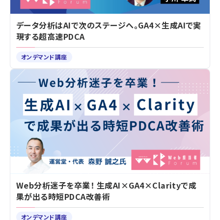
データ分析はAIで次のステージへ。GA4×生成AIで実
現する超高速PDCA
オンデマンド講座
Web分析迷子を卒業！ 生成AI×GA4×Clarityで成
果が出る時短PDCA改善術
オンデマンド講座