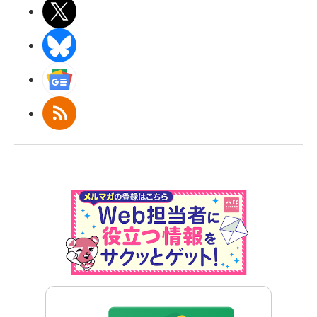
X(エックス)
BlueSky
Googleニュース
RSS