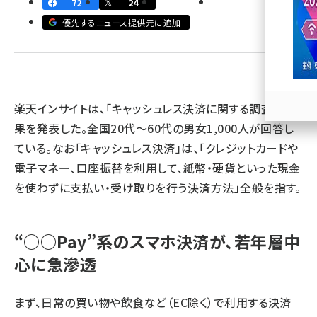
72
24
優先するニュース提供元に追加
llmo (1166)
楽天インサイトは、「キャッシュレス決済に関する調査」の結
果を発表した。全国20代～60代の男女1,000人が回答し
ている。なお「キャッシュレス決済」は、「クレジットカードや
電子マネー、口座振替を利用して、紙幣・硬貨といった現金
を使わずに支払い・受け取りを行う決済方法」全般を指す。
“○○Pay”系のスマホ決済が、若年層中
心に急滲透
まず、日常の買い物や飲食など（EC除く）で利用する決済