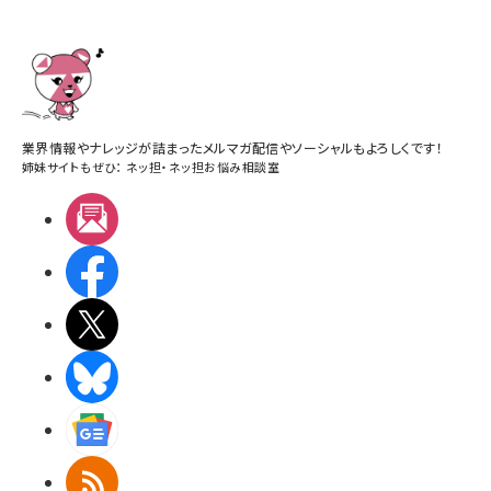
業界情報やナレッジが詰まったメルマガ配信やソーシャルもよろしくです！
姉妹サイトもぜひ：
ネッ担
・
ネッ担お悩み相談室
メルマガ
Facebook
X(エックス)
BlueSky
Googleニュース
RSS