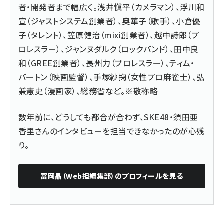
者・開発者まで幅広く。浅井愼平（カメラマン）、浮川和
宣（ジャストシステム創業者）、奥華子（歌手）、小倉優
子（タレント）、笠原健治（mixi創業者）、越中詩郎（プ
ロレスラー）、ジャンヌダルク（ロックバンド）、田中良
和（GREE創業者）、長州力（プロレスラー）、ティム・
バートン（映画監督）、手塚紗掬（女性プロ麻雀士）、弘
兼憲史（漫画家）、総務省など。※敬称略
数年前に、どうしても都合が合わず、SKE48・須田亜
香里さんのインタビューを担当できなかったのが心残
り。
冨岡晶（Web担編集部）
のプロフィールを見る