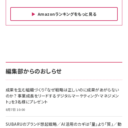
Amazonランキングをもっと見る
Amazon ビジネス・経済関連書籍 の売れ筋ランキン
Amazon 家電＆カメラ の売れ筋ランキング
Amazon パソコン・周辺機器 の売れ筋ランキング
グ
更新日時：2026/06/26 19:00
更新日時：2026/06/26 19:00
更新日時：2026/06/26 19:00
anan(アンアン)2026/07/01号 No.2501[魅せる
KIOXIA(キオクシア) 旧東芝メモリ microSD
KIOXIA(キオクシア) 旧東芝メモリ microSD
カラダ2026／宮舘涼太]
128GB UHS-I Class10 (最大読出速度
128GB UHS-I Class10 (最大読出速度
100MB/s) Nintendo Switch動作確認済 国内
100MB/s) Nintendo Switch動作確認済 国内
￥880
サポート正規品 メーカー保証5年 KLMEA128G
サポート正規品 メーカー保証5年 KLMEA128G
￥2,680
￥2,680
編集部からのおしらせ
anan(アンアン)2026/06/24号 No.2500増刊
スペシャルエディション[王道エンタメの矜持／
NIMASO ガラスフィルム iPhone 17 用 保護フィ
Amazon eギフトカード - Amazonロゴ - クラ
BTS]
ルム 強化ガラス 耐衝撃 高透過率 指紋防止 貼りや
シック
すい ガイド枠付き いPhone17 (6.3インチ) 対応
成果を生む組織づくり『なぜ戦略は正しいのに成果があがらない
￥1,100
￥5,000
2枚セット DSP25F1698
のか？ 事業成長をリードするデジタルマーケティング・マネジメン
￥1,599
ト』を3名様にプレゼント
anan(アンアン)2026/07/08号 No.2502[2026
Anker PowerLine III Flow USB-C & USB-C
年後半、あなたの恋と運命／山田涼介]
【New】Amazon Fire TV Stick HD | 手軽にスト
ケーブル Anker絡まないケーブル 240W 結束バン
8月7日 10:00
リーミングをはじめよう | ストリーミングメディアプ
ド付き USB PD対応 シリコン素材採用 iPhone
￥880
レイヤー
17 / 16 / 15 / Galaxy iPad Pro MacBook
￥1,890
Pro/Air 各種対応 (1.8m ミッドナイトブラック)
SUBARUのブランド想起戦略／AI活用のカギは「量」より「質」／動
￥6,980