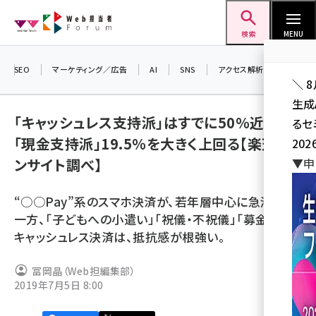
メ
Web担当者Forum
イ
検索
MENU
ン
コ
SEO
マーケティング／広告
AI
SNS
アクセス解析／データ分析
＼ 
ン
生成
テ
「キャッシュレス支持派」はすでに50％近くに。
るセ
ン
「現金支持派」19.5％を大きく上回る【楽天イ
202
ツ
seo (3528)
ンサイト調べ】
▼申
に
ai (2811)
移
“○○Pay”系のスマホ決済が、若年層中心に急滲透。
動
youtube (2439)
一方、「子どもへの小遣い」「祝儀・不祝儀」「募金」の
キャッシュレス決済は、抵抗感が根強い。
note (2315)
セミナー (2308)
冨岡晶（Web担編集部）
2019年7月5日 8:00
z世代 (1623)
meo (1277)