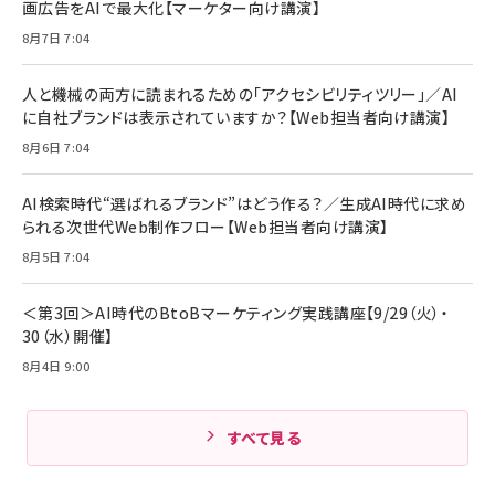
画広告をAIで最大化【マーケター向け講演】
ママ投資家が育休中に１億貯めた株式投資
アサヒ飲料 モンスター エナジー 355ml×24本
￥1,870
8月7日 7:04
Anker Soundcore P31i (Bluetooth 6.1) 【完
￥4,192
全ワイヤレスイヤホン/アクティブノイズキャンセリ
ング/マルチポイント接続 / 最大50時間再生 / PSE
人と機械の両方に読まれるための「アクセシビリティツリー」／AI
組織の成果を最大化する ルールのデザイン
技術基準適合】ブラック
￥5,990
サッポロ 生ビール 黒ラベル 350ml 缶 24本 ビー
に自社ブランドは表示されていますか？【Web担当者向け講演】
￥1,980
ル ケース買い【6/30応募〆切! 黒ラベルビヤセラー
8月6日 7:04
キャンペーン】
Anker PowerLine III Flow USB-C & USB-C
ケーブル Anker絡まないケーブル 240W 結束バン
￥4,857
ド付き USB PD対応 シリコン素材採用 iPhone
AI検索時代“選ばれるブランド”はどう作る？／生成AI時代に求め
Amazonランキングをもっと見る
17 / 16 / 15 / Galaxy iPad Pro MacBook
￥1,890
られる次世代Web制作フロー【Web担当者向け講演】
Pro/Air 各種対応 (1.8m ミッドナイトブラック)
Amazonランキングをもっと見る
8月5日 7:04
Amazonランキングをもっと見る
＜第3回＞AI時代のBtoBマーケティング実践講座【9/29（火）・
30（水）開催】
8月4日 9:00
すべて見る