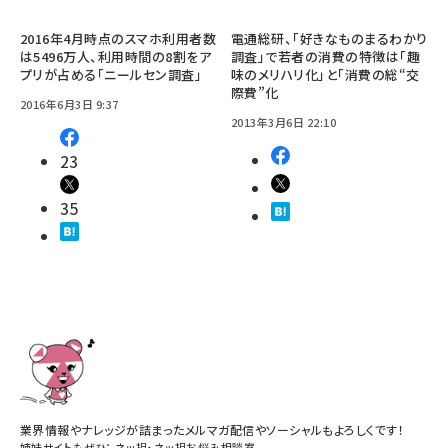
2016年4月時点のスマホ利用者数
電通総研、「好きなものまるわかり
は5496万人、利用時間の8割をア
調査」で若者の消費の特徴は「趣
プリが占める「ニールセン調査」
味のメリハリ化」と「消費の総“交
際費”化
2016年6月3日 9:37
2013年3月6日 22:10
23
35
業界情報やナレッジが詰まったメルマガ配信やソーシャルもよろしくです！
姉妹サイトもぜひ：
ネッ担
・
ネッ担お悩み相談室