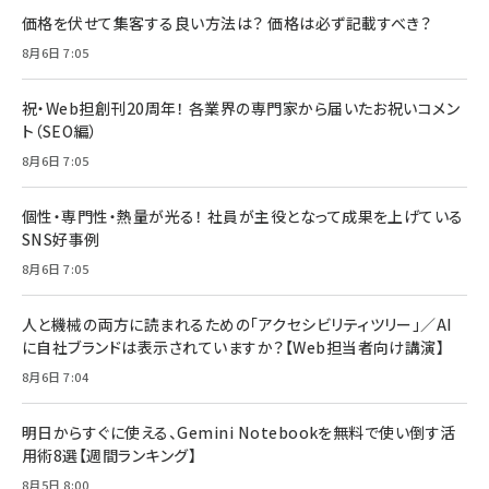
価格を伏せて集客する良い方法は？ 価格は必ず記載すべき？
8月6日 7:05
祝・Web担創刊20周年！ 各業界の専門家から届いたお祝いコメン
ト（SEO編）
8月6日 7:05
個性・専門性・熱量が光る！ 社員が主役となって成果を上げている
SNS好事例
8月6日 7:05
人と機械の両方に読まれるための「アクセシビリティツリー」／AI
に自社ブランドは表示されていますか？【Web担当者向け講演】
8月6日 7:04
明日からすぐに使える、Gemini Notebookを無料で使い倒す活
用術8選【週間ランキング】
8月5日 8:00