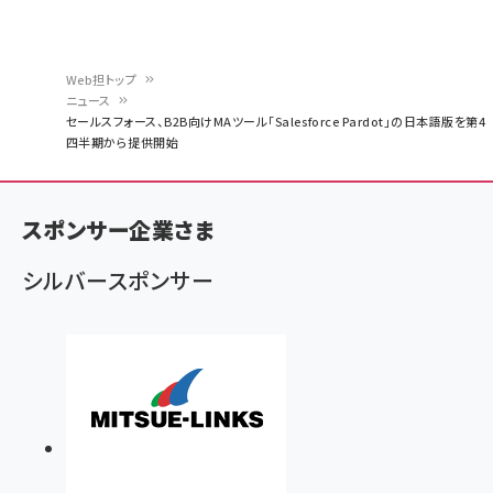
Web担トップ
ニュース
パ
セールスフォース、B2B向けMAツール「Salesforce Pardot」の日本語版を第4
四半期から提供開始
ン
く
ず
スポンサー企業さま
シルバースポンサー