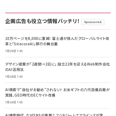
企画広告も役立つ情報バッチリ！
Sponsored
10万ページを8,000に激減！ 富士通が挑んだグローバルサイト改
革と「SitecoreAI」移行の舞台裏
7月29日 7:05
デザイン提案が「2週間→2日に」 設立22年を迎えるWeb制作会社
のAI活用法
7月28日 7:05
AI検索で“自社がお勧め”されない！ お米ギフトの八代目儀兵衛が
実践、GEO時代のECサイト改善
7月16日 7:05
AI検索時代、なぜSNSが重要？ フジドリームエアラインズが実