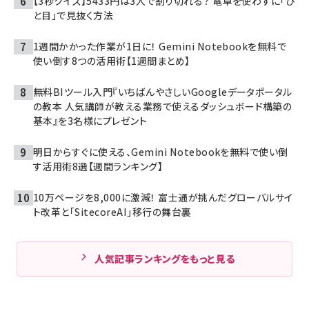
【3秒クイズ】5433円は3人で割り切れる？ 電卓を使わずに「ひ
と目」で見抜く方法
1週間かかった作業が1日に！ Gemini Notebookを無料で
使い倒す8つの活用術【1週間まとめ】
無料BIツール入門『いちばんやさしいGoogleデータポータル
の教本 人気講師が教える業務で使えるダッシュボード構築の
基本』を3名様にプレゼント
明日からすぐに使える、Gemini Notebookを無料で使い倒
す活用術8選【週間ランキング】
10万ページを8,000に激減！ 富士通が挑んだグローバルサイ
ト改革と「SitecoreAI」移行の舞台裏
人気記事ランキングをもっと見る