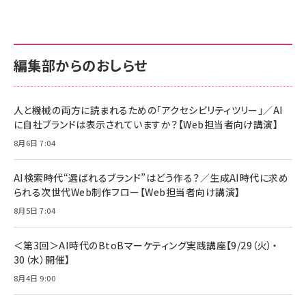
anan(アンアン)2026/07/01号 No.2501[魅せる
KIOXIA(キオクシア) 旧東芝メモリ microSD
KIOXIA(キオクシア) 旧東芝メモリ microSD
カラダ2026／宮舘涼太]
128GB UHS-I Class10 (最大読出速度
128GB UHS-I Class10 (最大読出速度
100MB/s) Nintendo Switch動作確認済 国内
100MB/s) Nintendo Switch動作確認済 国内
￥880
サポート正規品 メーカー保証5年 KLMEA128G
サポート正規品 メーカー保証5年 KLMEA128G
￥2,680
￥2,680
編集部からのおしらせ
anan(アンアン)2026/06/24号 No.2500増刊
スペシャルエディション[王道エンタメの矜持／
NIMASO ガラスフィルム iPhone 17 用 保護フィ
Amazon eギフトカード - Amazonロゴ - クラ
BTS]
ルム 強化ガラス 耐衝撃 高透過率 指紋防止 貼りや
シック
すい ガイド枠付き いPhone17 (6.3インチ) 対応
人と機械の両方に読まれるための「アクセシビリティツリー」／AI
￥1,100
￥5,000
2枚セット DSP25F1698
に自社ブランドは表示されていますか？【Web担当者向け講演】
￥1,599
8月6日 7:04
anan(アンアン)2026/07/08号 No.2502[2026
Anker PowerLine III Flow USB-C & USB-C
年後半、あなたの恋と運命／山田涼介]
【New】Amazon Fire TV Stick HD | 手軽にスト
ケーブル Anker絡まないケーブル 240W 結束バン
リーミングをはじめよう | ストリーミングメディアプ
ド付き USB PD対応 シリコン素材採用 iPhone
￥880
AI検索時代“選ばれるブランド”はどう作る？／生成AI時代に求め
レイヤー
17 / 16 / 15 / Galaxy iPad Pro MacBook
￥1,890
Pro/Air 各種対応 (1.8m ミッドナイトブラック)
られる次世代Web制作フロー【Web担当者向け講演】
￥6,980
ママ投資家が育休中に１億貯めた株式投資
8月5日 7:04
アサヒ飲料 モンスター エナジー 355ml×24本
￥1,870
Anker Soundcore P31i (Bluetooth 6.1) 【完
￥4,192
全ワイヤレスイヤホン/アクティブノイズキャンセリ
＜第3回＞AI時代のBtoBマーケティング実践講座【9/29（火）・
ング/マルチポイント接続 / 最大50時間再生 / PSE
30（水）開催】
組織の成果を最大化する ルールのデザイン
技術基準適合】ブラック
￥5,990
サッポロ 生ビール 黒ラベル 350ml 缶 24本 ビー
8月4日 9:00
￥1,980
ル ケース買い【6/30応募〆切! 黒ラベルビヤセラー
キャンペーン】
Anker PowerLine III Flow USB-C & USB-C