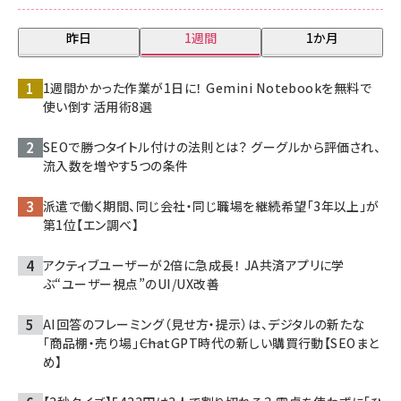
昨日
1週間
1か月
1週間かかった作業が1日に！ Gemini Notebookを無料で
使い倒す活用術8選
SEOで勝つタイトル付けの法則とは？ グーグルから評価され、
流入数を増やす5つの条件
派遣で働く期間、同じ会社・同じ職場を継続希望「3年以上」が
第1位【エン調べ】
アクティブユーザーが2倍に急成長！ JA共済アプリに学
ぶ“ユーザー視点”のUI/UX改善
AI回答のフレーミング（見せ方・提示）は、デジタルの新たな
「商品棚・売り場」――ChatGPT時代の新しい購買行動【SEOまと
め】