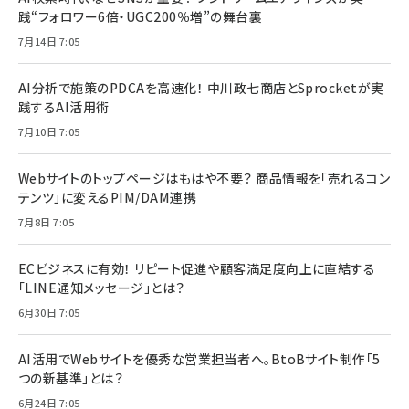
践“フォロワー6倍・UGC200％増”の舞台裏
7月14日 7:05
AI分析で施策のPDCAを高速化！ 中川政七商店とSprocketが実
践するAI活用術
7月10日 7:05
Webサイトのトップページはもはや不要？ 商品情報を「売れるコン
テンツ」に変えるPIM/DAM連携
7月8日 7:05
ECビジネスに有効！ リピート促進や顧客満足度向上に直結する
「LINE通知メッセージ」とは？
6月30日 7:05
AI活用でWebサイトを優秀な営業担当者へ。BtoBサイト制作「5
つの新基準」とは？
6月24日 7:05