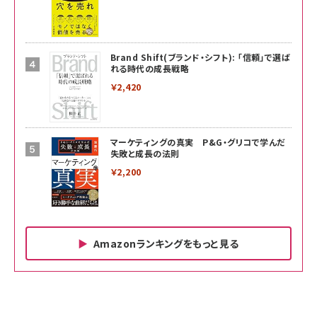
Brand Shift(ブランド・シフト): 「信頼」で選ば
れる時代の成長戦略
￥2,420
マーケティングの真実 P&G・グリコで学んだ
失敗と成長の法則
￥2,200
Amazonランキングをもっと見る
Amazon ビジネス・経済関連書籍 の売れ筋ランキン
Amazon 家電＆カメラ の売れ筋ランキング
Amazon パソコン・周辺機器 の売れ筋ランキング
グ
更新日時：2026/06/26 19:00
更新日時：2026/06/26 19:00
更新日時：2026/06/26 19:00