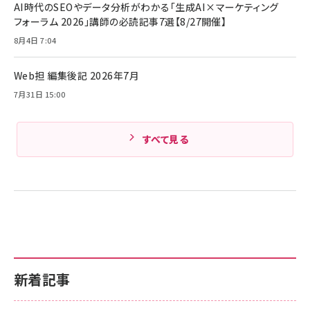
ケーブル Anker絡まないケーブル 240W 結束バン
￥4,857
AI時代のSEOやデータ分析がわかる「生成AI×マーケティング
ド付き USB PD対応 シリコン素材採用 iPhone
フォーラム 2026」講師の必読記事7選【8/27開催】
Amazonランキングをもっと見る
17 / 16 / 15 / Galaxy iPad Pro MacBook
￥1,890
Pro/Air 各種対応 (1.8m ミッドナイトブラック)
8月4日 7:04
Amazonランキングをもっと見る
Web担 編集後記 2026年7月
Amazonランキングをもっと見る
7月31日 15:00
すべて見る
新着記事