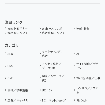
注目リンク
Web担ビギナー
Web担メルマガ
連載・特集
Web担について
広告出稿について
カテゴリ
マーケティング／
SEO
AI
広告
アクセス解析／
サイト制作／デザ
SNS
データ分析
イン
調査／リサーチ／
CMS
Web担当者／仕事
統計
レンサバ／システ
法律／標準規格
UX／CX
ム
広報／ネットPR
EC／ネットショップ
モバイル