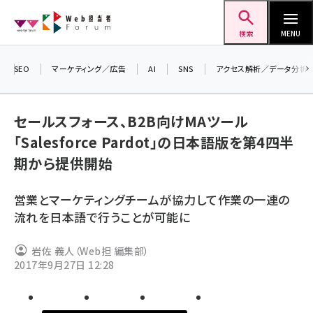
メ
Web担当者Forum
イ
検索
MENU
ン
コ
SEO
マーケティング／広告
AI
SNS
アクセス解析／データ分析
＼ 読
ン
7月2
テ
セールスフォース、B2B向けMAツール
差し上
ン
「Salesforce Pardot」の日本語版を第4四半
▼アン
ツ
seo (3523)
期から提供開始
に
ai (2804)
移
営業とマーケティングチームが協力して作業の一連の
動
youtube (2429)
流れを日本語で行うことが可能に
note (2312)
岩佐 義人（Web担 編集部）
セミナー (2303)
2017年9月27日 12:28
z世代 (1622)
meo (1275)