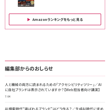
Amazonランキングをもっと見る
Amazon ビジネス・経済関連書籍 の売れ筋ランキン
Amazon 家電＆カメラ の売れ筋ランキング
Amazon パソコン・周辺機器 の売れ筋ランキング
グ
更新日時：2026/06/26 19:00
更新日時：2026/06/26 19:00
更新日時：2026/06/26 19:00
anan(アンアン)2026/07/01号 No.2501[魅
KIOXIA(キオクシア) 旧東芝メモリ microSD
KIOXIA(キオクシア) 旧東芝メモリ microSD
せるカラダ2026／宮舘涼太]
128GB UHS-I Class10 (最大読出速度
128GB UHS-I Class10 (最大読出速度
100MB/s) Nintendo Switch動作確認済 国
100MB/s) Nintendo Switch動作確認済 国
￥880
内サポート正規品 メーカー保証5年
内サポート正規品 メーカー保証5年
￥2,680
￥2,680
KLMEA128G
KLMEA128G
編集部からのおしらせ
anan(アンアン)2026/06/24号 No.2500増
刊 スペシャルエディション[王道エンタメの矜
NIMASO ガラスフィルム iPhone 17 用 保護
Amazon eギフトカード - Amazonロゴ - ク
持／BTS]
フィルム 強化ガラス 耐衝撃 高透過率 指紋防
ラシック
止 貼りやすい ガイド枠付き いPhone17 (6.3
人と機械の両方に読まれるための「アクセシビリティツリー」／AI
￥1,100
￥5,000
インチ) 対応 2枚セット DSP25F1698
に自社ブランドは表示されていますか？【Web担当者向け講演】
￥1,599
7:04
anan(アンアン)2026/07/08号
Anker PowerLine III Flow USB-C & USB-
No.2502[2026年後半、あなたの恋と運命／山
【New】Amazon Fire TV Stick HD | 手軽に
C ケーブル Anker絡まないケーブル 240W 結
田涼介]
ストリーミングをはじめよう | ストリーミングメ
束バンド付き USB PD対応 シリコン素材採用
AI検索時代“選ばれるブランド”はどう作る？／生成AI時代に求め
ディアプレイヤー
iPhone 17 / 16 / 15 / Galaxy iPad Pro