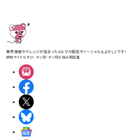
業界情報やナレッジが詰まったメルマガ配信やソーシャルもよろしくです！
姉妹サイトもぜひ：
ネッ担
・
ネッ担お悩み相談室
メルマガ
Facebook
X(エックス)
BlueSky
Googleニュース