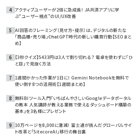
アクティブユーザーが2倍に急成長！ JA共済アプリに学
ぶ“ユーザー視点”のUI/UX改善
AI回答のフレーミング（見せ方・提示）は、デジタルの新たな
「商品棚・売り場」――ChatGPT時代の新しい購買行動【SEOまと
め】
【3秒クイズ】5433円は3人で割り切れる？ 電卓を使わずに「ひ
と目」で見抜く方法
1週間かかった作業が1日に！ Gemini Notebookを無料で
使い倒す8つの活用術【1週間まとめ】
無料BIツール入門『いちばんやさしいGoogleデータポータル
の教本 人気講師が教える業務で使えるダッシュボード構築の
基本』を3名様にプレゼント
10万ページを8,000に激減！ 富士通が挑んだグローバルサイ
ト改革と「SitecoreAI」移行の舞台裏