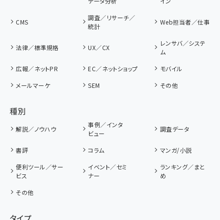
データ分析
イン
調査／リサーチ／
CMS
Web担当者／仕事
統計
レンサバ／システ
法律／標準規格
UX／CX
ム
広報／ネットPR
EC／ネットショップ
モバイル
メールマーケ
SEM
その他
種別
事例／インタ
解説／ノウハウ
調査データ
ビュー
書評
コラム
マンガ/小説
便利ツール／サー
イベント／セミ
ランキング／まと
ビス
ナー
め
その他
タイプ