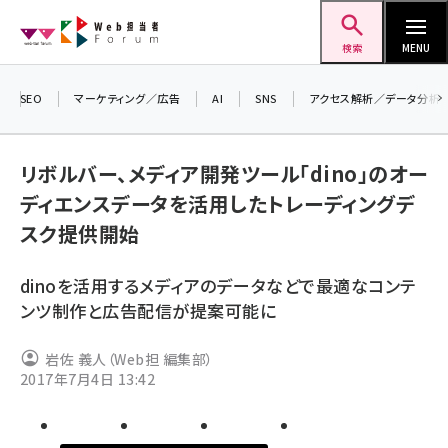
メ
Web担当者Forum
イ
検索
MENU
ン
コ
SEO
マーケティング／広告
AI
SNS
アクセス解析／データ分析
＼ 
ン
7月
テ
リボルバー、メディア開発ツール「dino」のオー
差し
ン
ディエンスデータを活用したトレーディングデ
▼
ツ
seo (3516)
スク提供開始
に
ai (2799)
移
dinoを活用するメディアのデータなどで最適なコンテ
動
youtube (2420)
ンツ制作と広告配信が提案可能に
note (2308)
岩佐 義人（Web担 編集部）
セミナー (2296)
2017年7月4日 13:42
z世代 (1617)
meo (1274)