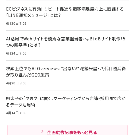
ECビジネスに有効！ リピート促進や顧客満足度向上に直結する
「LINE通知メッセージ」とは？
6月30日 7:05
AI活用でWebサイトを優秀な営業担当者へ。BtoBサイト制作「5
つの新基準」とは？
6月24日 7:05
検索上位でもAI Overviewsに出ない!? 老舗米屋・八代目儀兵衛
が取り組んだGEO施策
4月20日 8:00
明太子の「やまや」に聞く、マーケティングから店舗・採用まで広が
るデータ活用術
4月14日 7:05
企画広告記事をもっと見る