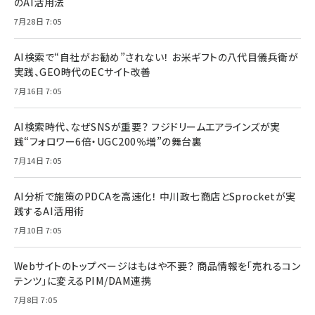
のAI活用法
7月28日 7:05
AI検索で“自社がお勧め”されない！ お米ギフトの八代目儀兵衛が
実践、GEO時代のECサイト改善
7月16日 7:05
AI検索時代、なぜSNSが重要？ フジドリームエアラインズが実
践“フォロワー6倍・UGC200％増”の舞台裏
7月14日 7:05
AI分析で施策のPDCAを高速化！ 中川政七商店とSprocketが実
践するAI活用術
7月10日 7:05
Webサイトのトップページはもはや不要？ 商品情報を「売れるコン
テンツ」に変えるPIM/DAM連携
7月8日 7:05