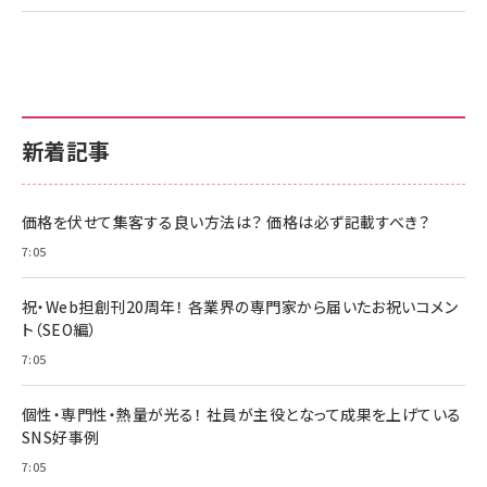
新着記事
価格を伏せて集客する良い方法は？ 価格は必ず記載すべき？
7:05
祝・Web担創刊20周年！ 各業界の専門家から届いたお祝いコメン
ト（SEO編）
7:05
個性・専門性・熱量が光る！ 社員が主役となって成果を上げている
SNS好事例
7:05