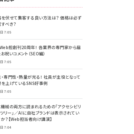
z世代 (1622)
格を伏せて集客する良い方法は？ 価格は必ず
meo (1275)
載すべき？
llmo (1163)
日 7:05
・Web担創刊20周年！ 各業界の専門家から届
お祝いコメント（SEO編）
日 7:05
性・専門性・熱量が光る！ 社員が主役となって
果を上げているSNS好事例
日 7:05
と機械の両方に読まれるための「アクセシビリ
ィツリー」／AIに自社ブランドは表示されてい
すか？【Web担当者向け講演】
日 7:04