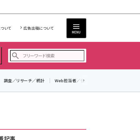
について
広告出稿について
MENU
調査／リサーチ／統計
Web担当者／仕事
法律／標準規格
seo (3526)
ai (2807)
youtube (2434)
note (2312)
セミナー (2307)
着記事