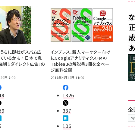
いうちに御社がスパム広
インプレス、新人マーケター向け
ているかも？ 日本で急
にGoogleアナリティクス・MA・
強制リダイレクト広告」の
Tableauの解説書3冊を全ペー
ジ無料公開
29日 7:00
2017年4月12日 11:00
48
1326
企
59
337
S
5
106