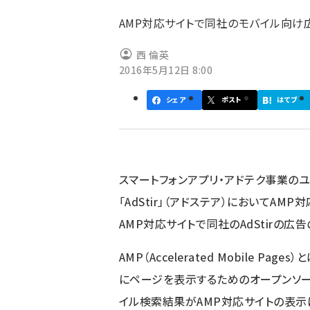
ず
AMP対応サイトで同社のモバイル向け
西 倫英
2016年5月12日 8:00
シェア
ポスト
はてブ
スマートフォンアプリ・アドテク事業の
「AdStir」（アドステア）においてA
AMP対応サイトで同社のAdStirの広
AMP（Accelerated Mobile 
にページを表示するためのオープンソース
イル検索結果がAMP対応サイトの表示