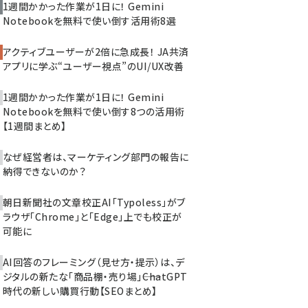
1週間かかった作業が1日に！ Gemini
Notebookを無料で使い倒す活用術8選
アクティブユーザーが2倍に急成長！ JA共済
アプリに学ぶ“ユーザー視点”のUI/UX改善
1週間かかった作業が1日に！ Gemini
Notebookを無料で使い倒す8つの活用術
【1週間まとめ】
なぜ経営者は、マーケティング部門の報告に
納得できないのか？
朝日新聞社の文章校正AI「Typoless」がブ
ラウザ「Chrome」と「Edge」上でも校正が
可能に
AI回答のフレーミング（見せ方・提示）は、デ
ジタルの新たな「商品棚・売り場」――ChatGPT
時代の新しい購買行動【SEOまとめ】