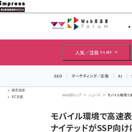
メ
イ
Web担当者
Web担当者
ン
EC担当者
コ
製品導入
ン
企業IT
ソフト開発
テ
人気／注目
から探す
IoT・AI
ン
DCクラウド
研究・調査
ツ
SEO
マーケティング／広告
AI
エネルギー
に
ドローン
移
教育講座
Web担トップ
ニュース
モバイル環境で
EC支援
動
パ
モバイル環境で高速表
ン
ナイテッドがSSP向
く