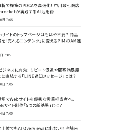
I分析で施策のPDCAを高速化！ 中川政七商店
procketが実践するAI活用術
0日 7:05
ebサイトのトップページはもはや不要？ 商品
を「売れるコンテンツ」に変えるPIM/DAM連
日 7:05
Cビジネスに有効！ リピート促進や顧客満足度
上に直結する「LINE通知メッセージ」とは？
0日 7:05
I活用でWebサイトを優秀な営業担当者へ。
oBサイト制作「5つの新基準」とは？
4日 7:05
上位でもAI Overviewsに出ない!? 老舗米