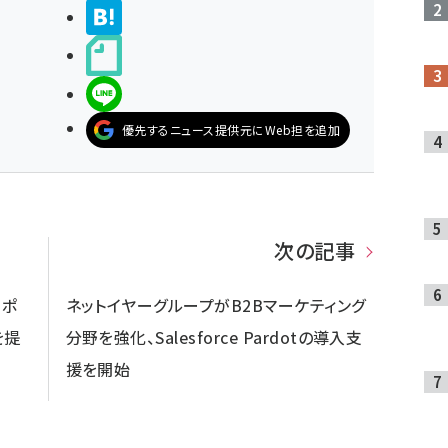
>ブクマする
noteで書く
LINEで送る
優先するニュース提供元にWeb担を追加
次の記事
ーポ
ネットイヤーグループがB2Bマーケティング
を提
分野を強化、Salesforce Pardotの導入支
援を開始