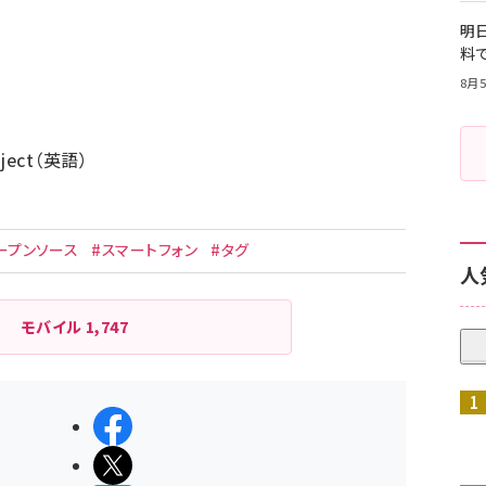
明日
料
8月5
roject（英語）
/
ープンソース
#スマートフォン
#タグ
人
モバイル
1,747
シェアする
ポストする