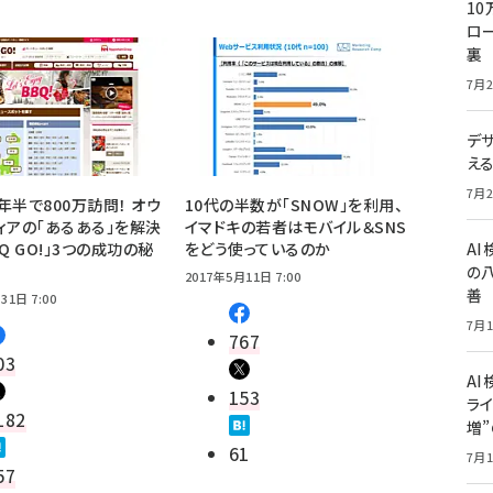
10
ロー
裏
7月2
デ
え
7月2
年半で800万訪問！ オウ
10代の半数が「SNOW」を利用、
ィアの「あるある」を解決
イマドキの若者はモバイル＆SNS
Q GO!」3つの成功の秘
をどう使っているのか
A
の
2017年5月11日 7:00
善
31日 7:00
7月1
767
03
AI
153
ライ
182
増
61
7月1
57