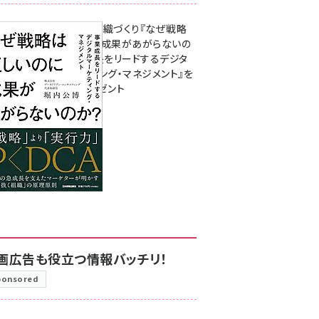
成果を生む組織づくり『なぜ戦略
は正しいのに成果があがらないの
か？ 事業成長をリードするデジタ
ルマーケティング・マネジメント』を
3名様にプレゼント
8月7日 10:00
画広告も役立つ情報バッチリ！
ponsored