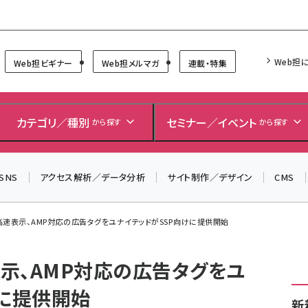
Forum
Web担
Web担ビギナー
Web担メルマガ
連載・特集
＼ 8月27日開催、申し込み受付中！ ／
生成AIをマーケティング等に活用するための考え方を学べ
カテゴリ／種別
セミナー／イベント
から探す
から探す
るセミナーイベント「生成AI × マーケティング フォーラム
2026」開催！
▼申し込みはこちらから▼
SNS
アクセス解析／データ分析
サイト制作／デザイン
CMS
高速表示、AMP対応の広告タグをユナイテッドがSSP向けに提供開始
示、AMP対応の広告タグをユ
けに提供開始
新