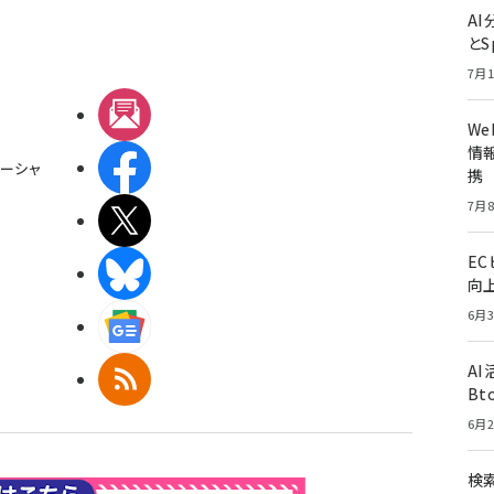
A
とS
7月1
メルマガ
W
情報
Facebook
ーシャ
携
7月8
X(エックス)
E
BlueSky
向
6月3
Googleニュース
A
RSS
Bt
6月2
検索