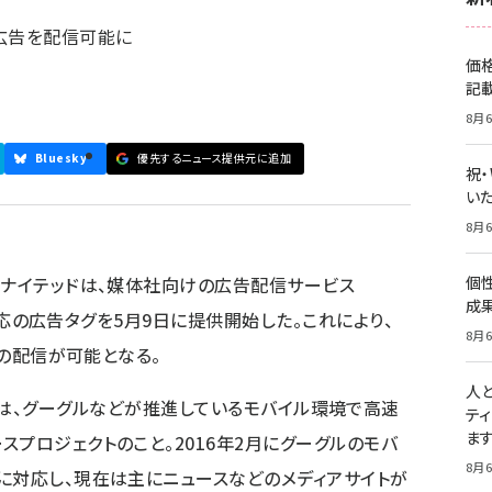
広告を配信可能に
価
記
8月6
Bluesky
優先するニュース提供元に追加
祝
いた
8月6
ユナイテッドは、媒体社向けの広告配信サービス
個
成
MP対応の広告タグを5月9日に提供開始した。これにより、
8月6
告の配信が可能となる。
人
Pages）とは、グーグルなどが推進しているモバイル環境で高速
テ
ま
プロジェクトのこと。2016年2月にグーグルのモバ
8月6
に対応し、現在は主にニュースなどのメディアサイトが