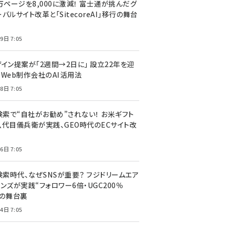
万ページを8,000に激減！ 富士通が挑んだグ
バルサイト改革と「SitecoreAI」移行の舞台
9日 7:05
ザイン提案が「2週間→2日に」 設立22年を迎
るWeb制作会社のAI活用法
8日 7:05
I検索で“自社がお勧め”されない！ お米ギフト
八代目儀兵衛が実践、GEO時代のECサイト改
6日 7:05
検索時代、なぜSNSが重要？ フジドリームエア
ンズが実践“フォロワー6倍・UGC200％
”の舞台裏
4日 7:05