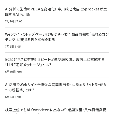
AI分析で施策のPDCAを高速化！ 中川政七商店とSprocketが実
践するAI活用術
7月10日 7:05
Webサイトのトップページはもはや不要？ 商品情報を「売れるコン
テンツ」に変えるPIM/DAM連携
7月8日 7:05
ECビジネスに有効！ リピート促進や顧客満足度向上に直結する
「LINE通知メッセージ」とは？
6月30日 7:05
AI活用でWebサイトを優秀な営業担当者へ。BtoBサイト制作「5
つの新基準」とは？
6月24日 7:05
検索上位でもAI Overviewsに出ない!? 老舗米屋・八代目儀兵衛