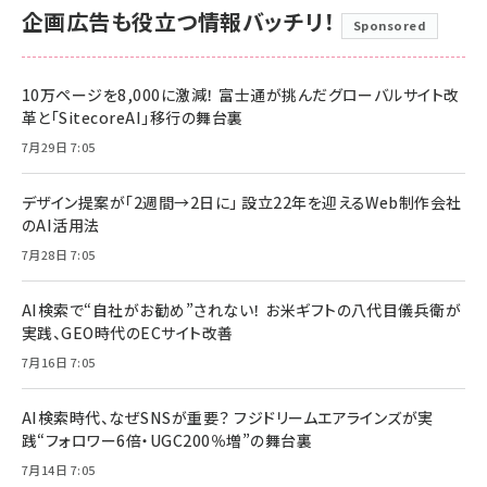
企画広告も役立つ情報バッチリ！
Sponsored
10万ページを8,000に激減！ 富士通が挑んだグローバルサイト改
革と「SitecoreAI」移行の舞台裏
7月29日 7:05
デザイン提案が「2週間→2日に」 設立22年を迎えるWeb制作会社
のAI活用法
7月28日 7:05
AI検索で“自社がお勧め”されない！ お米ギフトの八代目儀兵衛が
実践、GEO時代のECサイト改善
7月16日 7:05
AI検索時代、なぜSNSが重要？ フジドリームエアラインズが実
践“フォロワー6倍・UGC200％増”の舞台裏
7月14日 7:05