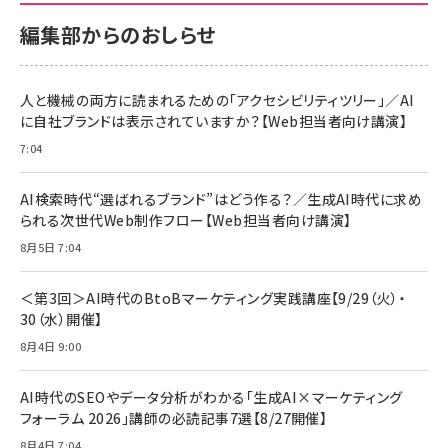
￥880
サポート正規品 メーカー保証5年 KLMEA128G
サポート正規品 メーカー保証5年 KLMEA128G
￥2,680
￥2,680
編集部からのおしらせ
anan(アンアン)2026/06/24号 No.2500増刊
スペシャルエディション[王道エンタメの矜持／
NIMASO ガラスフィルム iPhone 17 用 保護フィ
Amazon eギフトカード - Amazonロゴ - クラ
BTS]
ルム 強化ガラス 耐衝撃 高透過率 指紋防止 貼りや
シック
すい ガイド枠付き いPhone17 (6.3インチ) 対応
人と機械の両方に読まれるための「アクセシビリティツリー」／AI
￥1,100
￥5,000
2枚セット DSP25F1698
に自社ブランドは表示されていますか？【Web担当者向け講演】
￥1,599
7:04
anan(アンアン)2026/07/08号 No.2502[2026
Anker PowerLine III Flow USB-C & USB-C
年後半、あなたの恋と運命／山田涼介]
【New】Amazon Fire TV Stick HD | 手軽にスト
ケーブル Anker絡まないケーブル 240W 結束バン
リーミングをはじめよう | ストリーミングメディアプ
ド付き USB PD対応 シリコン素材採用 iPhone
￥880
AI検索時代“選ばれるブランド”はどう作る？／生成AI時代に求め
レイヤー
17 / 16 / 15 / Galaxy iPad Pro MacBook
￥1,890
Pro/Air 各種対応 (1.8m ミッドナイトブラック)
られる次世代Web制作フロー【Web担当者向け講演】
￥6,980
ママ投資家が育休中に１億貯めた株式投資
8月5日 7:04
アサヒ飲料 モンスター エナジー 355ml×24本
￥1,870
Anker Soundcore P31i (Bluetooth 6.1) 【完
￥4,192
全ワイヤレスイヤホン/アクティブノイズキャンセリ
＜第3回＞AI時代のBtoBマーケティング実践講座【9/29（火）・
ング/マルチポイント接続 / 最大50時間再生 / PSE
30（水）開催】
組織の成果を最大化する ルールのデザイン
技術基準適合】ブラック
￥5,990
サッポロ 生ビール 黒ラベル 350ml 缶 24本 ビー
8月4日 9:00
￥1,980
ル ケース買い【6/30応募〆切! 黒ラベルビヤセラー
キャンペーン】
Anker PowerLine III Flow USB-C & USB-C
ケーブル Anker絡まないケーブル 240W 結束バン
￥4,857
AI時代のSEOやデータ分析がわかる「生成AI×マーケティング
ド付き USB PD対応 シリコン素材採用 iPhone
フォーラム 2026」講師の必読記事7選【8/27開催】
Amazonランキングをもっと見る
17 / 16 / 15 / Galaxy iPad Pro MacBook
￥1,890
Pro/Air 各種対応 (1.8m ミッドナイトブラック)
8月4日 7:04