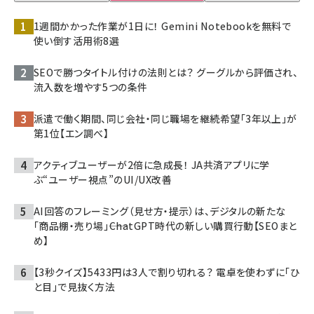
1週間かかった作業が1日に！ Gemini Notebookを無料で
使い倒す活用術8選
SEOで勝つタイトル付けの法則とは？ グーグルから評価され、
流入数を増やす5つの条件
派遣で働く期間、同じ会社・同じ職場を継続希望「3年以上」が
第1位【エン調べ】
アクティブユーザーが2倍に急成長！ JA共済アプリに学
ぶ“ユーザー視点”のUI/UX改善
AI回答のフレーミング（見せ方・提示）は、デジタルの新たな
「商品棚・売り場」――ChatGPT時代の新しい購買行動【SEOまと
め】
【3秒クイズ】5433円は3人で割り切れる？ 電卓を使わずに「ひ
と目」で見抜く方法