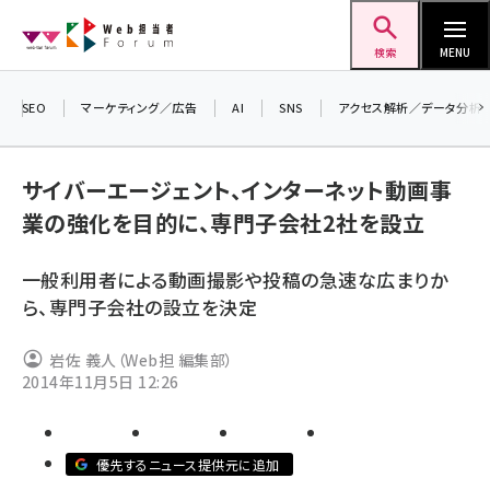
メ
Web担当者Forum
イ
検索
MENU
ン
コ
SEO
マーケティング／広告
AI
SNS
アクセス解析／データ分析
＼ 
ン
7月
テ
サイバーエージェント、インターネット動画事
差し
ン
業の強化を目的に、専門子会社2社を設立
▼ア
ツ
seo (3516)
に
一般利用者による動画撮影や投稿の急速な広まりか
ai (2799)
移
ら、専門子会社の設立を決定
動
youtube (2420)
岩佐 義人（Web担 編集部）
note (2308)
2014年11月5日 12:26
セミナー (2296)
z世代 (1617)
優先するニュース提供元に追加
meo (1274)