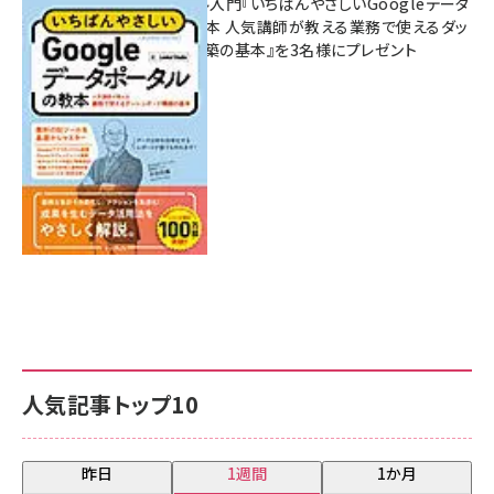
無料BIツール入門『いちばんやさしいGoogleデータ
ポータルの教本 人気講師が教える業務で使えるダッ
シュボード構築の基本』を3名様にプレゼント
7月31日 10:00
人気記事トップ10
昨日
1週間
1か月