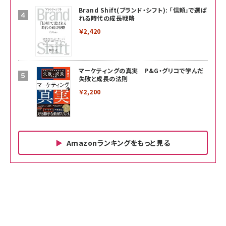
Brand Shift(ブランド・シフト): 「信頼」で選ば
れる時代の成長戦略
￥2,420
マーケティングの真実 P&G・グリコで学んだ
失敗と成長の法則
￥2,200
Amazonランキングをもっと見る
Amazon ビジネス・経済関連書籍 の売れ筋ランキン
Amazon 家電＆カメラ の売れ筋ランキング
Amazon パソコン・周辺機器 の売れ筋ランキング
グ
更新日時：2026/06/26 19:00
更新日時：2026/06/26 19:00
更新日時：2026/06/26 19:00
anan(アンアン)2026/07/01号 No.2501[魅せる
KIOXIA(キオクシア) 旧東芝メモリ microSD
KIOXIA(キオクシア) 旧東芝メモリ microSD
カラダ2026／宮舘涼太]
128GB UHS-I Class10 (最大読出速度
128GB UHS-I Class10 (最大読出速度
100MB/s) Nintendo Switch動作確認済 国内
100MB/s) Nintendo Switch動作確認済 国内