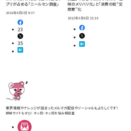
プリが占める「ニールセン調査」
味のメリハリ化」と「消費の総“交
際費”化
2016年6月3日 9:37
2013年3月6日 22:10
23
35
業界情報やナレッジが詰まったメルマガ配信やソーシャルもよろしくです！
姉妹サイトもぜひ：
ネッ担
・
ネッ担お悩み相談室
メルマガ