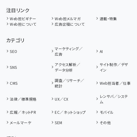
注目リンク
Web担ビギナー
Web担メルマガ
連載・特集
Web担について
広告出稿について
カテゴリ
マーケティング／
SEO
AI
広告
アクセス解析／
サイト制作／デザ
SNS
データ分析
イン
調査／リサーチ／
CMS
Web担当者／仕事
統計
レンサバ／システ
法律／標準規格
UX／CX
ム
広報／ネットPR
EC／ネットショップ
モバイル
メールマーケ
SEM
その他