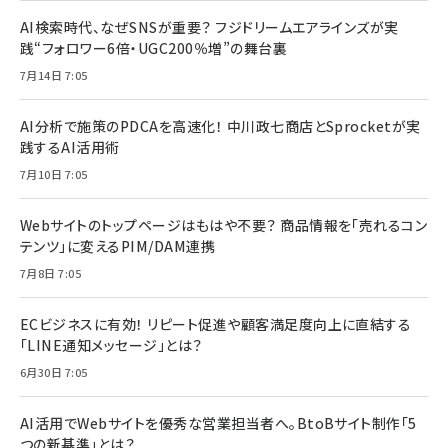
AI検索時代、なぜSNSが重要？ フジドリームエアラインズが実
践“フォロワー6倍・UGC200％増”の舞台裏
7月14日 7:05
AI分析で施策のPDCAを高速化！ 中川政七商店とSprocketが実
践するAI活用術
7月10日 7:05
Webサイトのトップページはもはや不要？ 商品情報を「売れるコン
テンツ」に変えるPIM/DAM連携
7月8日 7:05
ECビジネスに有効！ リピート促進や顧客満足度向上に直結する
「LINE通知メッセージ」とは？
6月30日 7:05
AI活用でWebサイトを優秀な営業担当者へ。BtoBサイト制作「5
つの新基準」とは？