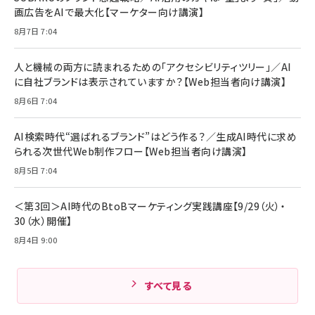
￥6,980
画広告をAIで最大化【マーケター向け講演】
ママ投資家が育休中に１億貯めた株式投資
アサヒ飲料 モンスター エナジー 355ml×24本
￥1,870
8月7日 7:04
Anker Soundcore P31i (Bluetooth 6.1) 【完
￥4,192
全ワイヤレスイヤホン/アクティブノイズキャンセリ
ング/マルチポイント接続 / 最大50時間再生 / PSE
人と機械の両方に読まれるための「アクセシビリティツリー」／AI
組織の成果を最大化する ルールのデザイン
技術基準適合】ブラック
￥5,990
サッポロ 生ビール 黒ラベル 350ml 缶 24本 ビー
に自社ブランドは表示されていますか？【Web担当者向け講演】
￥1,980
ル ケース買い【6/30応募〆切! 黒ラベルビヤセラー
8月6日 7:04
キャンペーン】
Anker PowerLine III Flow USB-C & USB-C
ケーブル Anker絡まないケーブル 240W 結束バン
￥4,857
ド付き USB PD対応 シリコン素材採用 iPhone
AI検索時代“選ばれるブランド”はどう作る？／生成AI時代に求め
Amazonランキングをもっと見る
17 / 16 / 15 / Galaxy iPad Pro MacBook
￥1,890
られる次世代Web制作フロー【Web担当者向け講演】
Pro/Air 各種対応 (1.8m ミッドナイトブラック)
Amazonランキングをもっと見る
8月5日 7:04
Amazonランキングをもっと見る
＜第3回＞AI時代のBtoBマーケティング実践講座【9/29（火）・
30（水）開催】
8月4日 9:00
すべて見る