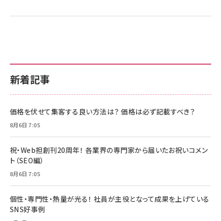
新着記事
価格を伏せて集客する良い方法は？ 価格は必ず記載すべき？
8月6日 7:05
祝・Web担創刊20周年！ 各業界の専門家から届いたお祝いコメン
ト（SEO編）
8月6日 7:05
個性・専門性・熱量が光る！ 社員が主役となって成果を上げている
SNS好事例