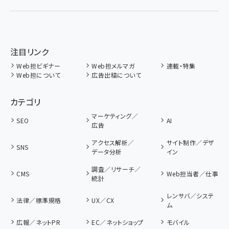
注目リンク
Web担ビギナー
Web担メルマガ
連載・特集
Web担について
広告出稿について
カテゴリ
マーケティング／
SEO
AI
広告
アクセス解析／
サイト制作／デザ
SNS
データ分析
イン
調査／リサーチ／
CMS
Web担当者／仕事
統計
レンサバ／システ
法律／標準規格
UX／CX
ム
広報／ネットPR
EC／ネットショップ
モバイル