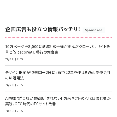
企画広告も役立つ情報バッチリ！
Sponsored
10万ページを8,000に激減！ 富士通が挑んだグローバルサイト改
革と「SitecoreAI」移行の舞台裏
7月29日 7:05
デザイン提案が「2週間→2日に」 設立22年を迎えるWeb制作会社
のAI活用法
7月28日 7:05
AI検索で“自社がお勧め”されない！ お米ギフトの八代目儀兵衛が
実践、GEO時代のECサイト改善
7月16日 7:05