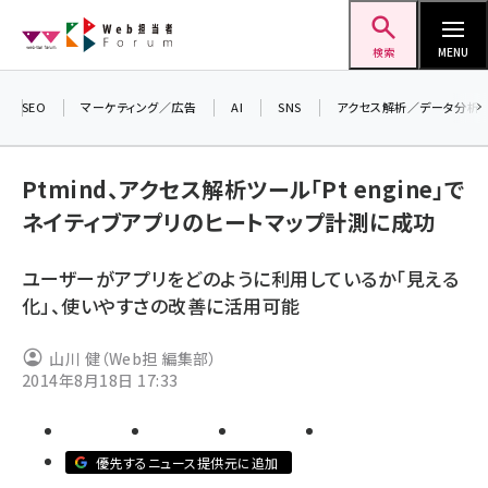
メ
Web担当者Forum
イ
検索
MENU
ン
コ
SEO
マーケティング／広告
AI
SNS
アクセス解析／データ分析
＼ 
ン
生成
テ
Ptmind、アクセス解析ツール「Pt engine」で
るセ
ン
ネイティブアプリのヒートマップ計測に成功
20
ツ
seo (3526)
▼
に
ユーザーがアプリをどのように利用しているか「見える
ai (2807)
移
化」、使いやすさの改善に活用可能
動
youtube (2434)
山川 健（Web担 編集部）
note (2312)
2014年8月18日 17:33
セミナー (2307)
z世代 (1622)
優先するニュース提供元に追加
meo (1275)