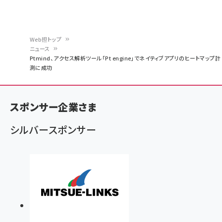
Web担トップ
ニュース
パ
Ptmind、アクセス解析ツール「Pt engine」でネイティブアプリのヒートマップ計
測に成功
ン
く
ず
スポンサー企業さま
シルバースポンサー