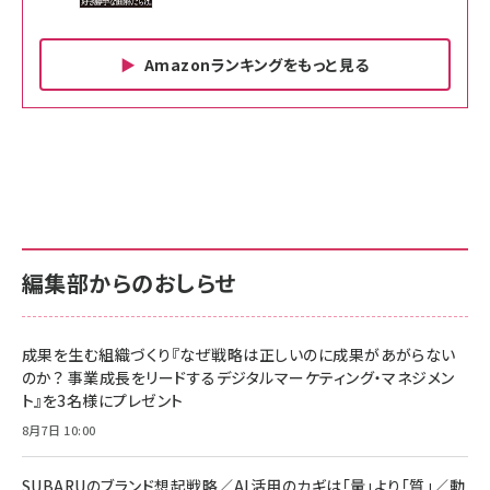
Amazonランキングをもっと見る
Amazon ビジネス・経済関連書籍 の売れ筋ランキン
Amazon 家電＆カメラ の売れ筋ランキング
Amazon パソコン・周辺機器 の売れ筋ランキング
グ
更新日時：2026/06/26 19:00
更新日時：2026/06/26 19:00
更新日時：2026/06/26 19:00
anan(アンアン)2026/07/01号 No.2501[魅せる
KIOXIA(キオクシア) 旧東芝メモリ microSD
KIOXIA(キオクシア) 旧東芝メモリ microSD
カラダ2026／宮舘涼太]
128GB UHS-I Class10 (最大読出速度
128GB UHS-I Class10 (最大読出速度
100MB/s) Nintendo Switch動作確認済 国内
100MB/s) Nintendo Switch動作確認済 国内
￥880
サポート正規品 メーカー保証5年 KLMEA128G
サポート正規品 メーカー保証5年 KLMEA128G
￥2,680
￥2,680
編集部からのおしらせ
anan(アンアン)2026/06/24号 No.2500増刊
スペシャルエディション[王道エンタメの矜持／
NIMASO ガラスフィルム iPhone 17 用 保護フィ
Amazon eギフトカード - Amazonロゴ - クラ
BTS]
ルム 強化ガラス 耐衝撃 高透過率 指紋防止 貼りや
シック
すい ガイド枠付き いPhone17 (6.3インチ) 対応
成果を生む組織づくり『なぜ戦略は正しいのに成果があがらない
￥1,100
￥5,000
2枚セット DSP25F1698
のか？ 事業成長をリードするデジタルマーケティング・マネジメン
￥1,599
ト』を3名様にプレゼント
anan(アンアン)2026/07/08号 No.2502[2026
Anker PowerLine III Flow USB-C & USB-C
年後半、あなたの恋と運命／山田涼介]
【New】Amazon Fire TV Stick HD | 手軽にスト
ケーブル Anker絡まないケーブル 240W 結束バン
8月7日 10:00
リーミングをはじめよう | ストリーミングメディアプ
ド付き USB PD対応 シリコン素材採用 iPhone
￥880
レイヤー
17 / 16 / 15 / Galaxy iPad Pro MacBook
￥1,890
Pro/Air 各種対応 (1.8m ミッドナイトブラック)
SUBARUのブランド想起戦略／AI活用のカギは「量」より「質」／動