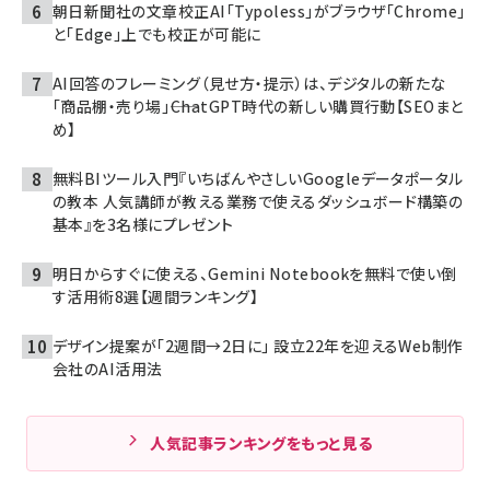
朝日新聞社の文章校正AI「Typoless」がブラウザ「Chrome」
と「Edge」上でも校正が可能に
AI回答のフレーミング（見せ方・提示）は、デジタルの新たな
「商品棚・売り場」――ChatGPT時代の新しい購買行動【SEOまと
め】
無料BIツール入門『いちばんやさしいGoogleデータポータル
の教本 人気講師が教える業務で使えるダッシュボード構築の
基本』を3名様にプレゼント
明日からすぐに使える、Gemini Notebookを無料で使い倒
す活用術8選【週間ランキング】
デザイン提案が「2週間→2日に」 設立22年を迎えるWeb制作
会社のAI活用法
人気記事ランキングをもっと見る