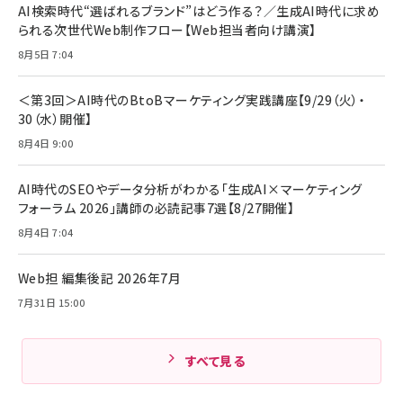
￥880
AI検索時代“選ばれるブランド”はどう作る？／生成AI時代に求め
レイヤー
17 / 16 / 15 / Galaxy iPad Pro MacBook
￥1,890
Pro/Air 各種対応 (1.8m ミッドナイトブラック)
られる次世代Web制作フロー【Web担当者向け講演】
￥6,980
ママ投資家が育休中に１億貯めた株式投資
8月5日 7:04
アサヒ飲料 モンスター エナジー 355ml×24本
￥1,870
Anker Soundcore P31i (Bluetooth 6.1) 【完
￥4,192
全ワイヤレスイヤホン/アクティブノイズキャンセリ
＜第3回＞AI時代のBtoBマーケティング実践講座【9/29（火）・
ング/マルチポイント接続 / 最大50時間再生 / PSE
30（水）開催】
組織の成果を最大化する ルールのデザイン
技術基準適合】ブラック
￥5,990
サッポロ 生ビール 黒ラベル 350ml 缶 24本 ビー
8月4日 9:00
￥1,980
ル ケース買い【6/30応募〆切! 黒ラベルビヤセラー
キャンペーン】
Anker PowerLine III Flow USB-C & USB-C
ケーブル Anker絡まないケーブル 240W 結束バン
￥4,857
AI時代のSEOやデータ分析がわかる「生成AI×マーケティング
ド付き USB PD対応 シリコン素材採用 iPhone
フォーラム 2026」講師の必読記事7選【8/27開催】
Amazonランキングをもっと見る
17 / 16 / 15 / Galaxy iPad Pro MacBook
￥1,890
Pro/Air 各種対応 (1.8m ミッドナイトブラック)
8月4日 7:04
Amazonランキングをもっと見る
Web担 編集後記 2026年7月
Amazonランキングをもっと見る
7月31日 15:00
すべて見る