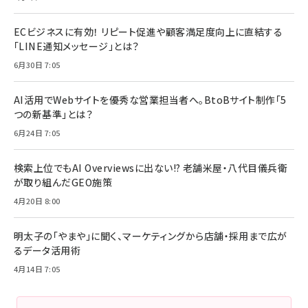
ECビジネスに有効！ リピート促進や顧客満足度向上に直結する
「LINE通知メッセージ」とは？
6月30日 7:05
AI活用でWebサイトを優秀な営業担当者へ。BtoBサイト制作「5
つの新基準」とは？
6月24日 7:05
検索上位でもAI Overviewsに出ない!? 老舗米屋・八代目儀兵衛
が取り組んだGEO施策
4月20日 8:00
明太子の「やまや」に聞く、マーケティングから店舗・採用まで広が
るデータ活用術
4月14日 7:05