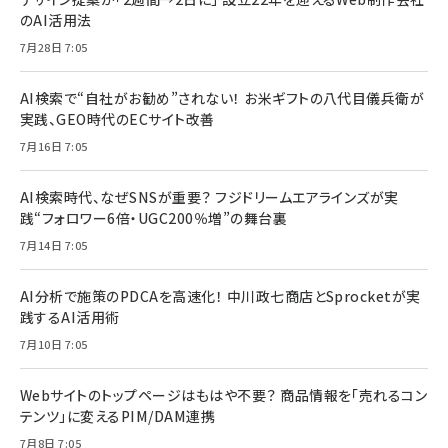
のAI活用法
7月28日 7:05
AI検索で“自社がお勧め”されない！ お米ギフトの八代目儀兵衛が
実践、GEO時代のECサイト改善
7月16日 7:05
AI検索時代、なぜSNSが重要？ フジドリームエアラインズが実
践“フォロワー6倍・UGC200％増”の舞台裏
7月14日 7:05
AI分析で施策のPDCAを高速化！ 中川政七商店とSprocketが実
践するAI活用術
7月10日 7:05
Webサイトのトップページはもはや不要？ 商品情報を「売れるコン
テンツ」に変えるPIM/DAM連携
7月8日 7:05