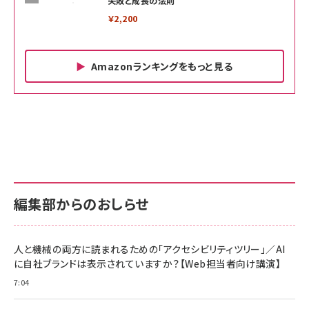
失敗と成長の法則
￥2,200
Amazonランキングをもっと見る
Amazon ビジネス・経済関連書籍 の売れ筋ランキン
Amazon 家電＆カメラ の売れ筋ランキング
Amazon パソコン・周辺機器 の売れ筋ランキング
グ
更新日時：2026/06/26 19:00
更新日時：2026/06/26 19:00
更新日時：2026/06/26 19:00
anan(アンアン)2026/07/01号 No.2501[魅せる
KIOXIA(キオクシア) 旧東芝メモリ microSD
KIOXIA(キオクシア) 旧東芝メモリ microSD
カラダ2026／宮舘涼太]
128GB UHS-I Class10 (最大読出速度
128GB UHS-I Class10 (最大読出速度
100MB/s) Nintendo Switch動作確認済 国内
100MB/s) Nintendo Switch動作確認済 国内
￥880
サポート正規品 メーカー保証5年 KLMEA128G
サポート正規品 メーカー保証5年 KLMEA128G
￥2,680
￥2,680
編集部からのおしらせ
anan(アンアン)2026/06/24号 No.2500増刊
スペシャルエディション[王道エンタメの矜持／
NIMASO ガラスフィルム iPhone 17 用 保護フィ
Amazon eギフトカード - Amazonロゴ - クラ
BTS]
ルム 強化ガラス 耐衝撃 高透過率 指紋防止 貼りや
シック
すい ガイド枠付き いPhone17 (6.3インチ) 対応
人と機械の両方に読まれるための「アクセシビリティツリー」／AI
￥1,100
￥5,000
2枚セット DSP25F1698
に自社ブランドは表示されていますか？【Web担当者向け講演】
￥1,599
7:04
anan(アンアン)2026/07/08号 No.2502[2026
Anker PowerLine III Flow USB-C & USB-C
年後半、あなたの恋と運命／山田涼介]
【New】Amazon Fire TV Stick HD | 手軽にスト
ケーブル Anker絡まないケーブル 240W 結束バン
リーミングをはじめよう | ストリーミングメディアプ
ド付き USB PD対応 シリコン素材採用 iPhone