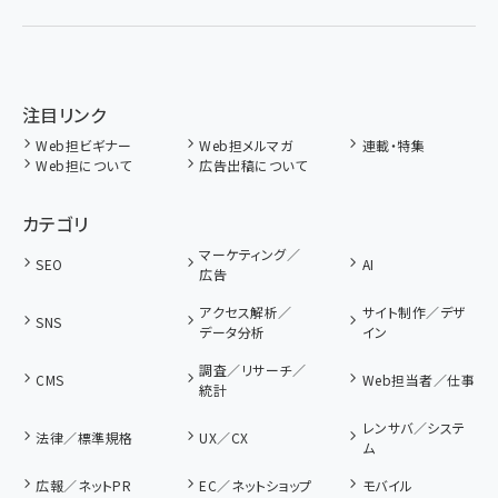
注目リンク
Web担ビギナー
Web担メルマガ
連載・特集
Web担について
広告出稿について
カテゴリ
マーケティング／
SEO
AI
広告
アクセス解析／
サイト制作／デザ
SNS
データ分析
イン
調査／リサーチ／
CMS
Web担当者／仕事
統計
レンサバ／システ
法律／標準規格
UX／CX
ム
広報／ネットPR
EC／ネットショップ
モバイル