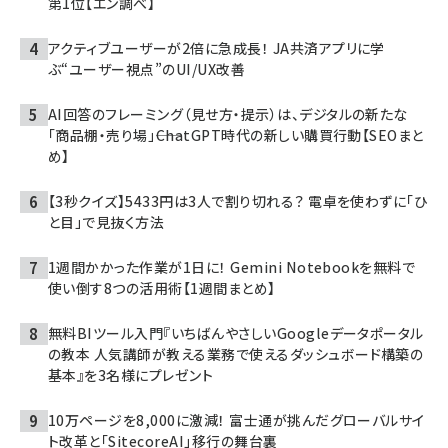
第1位【エン調べ】
アクティブユーザーが2倍に急成長！ JA共済アプリに学
ぶ“ユーザー視点”のUI/UX改善
AI回答のフレーミング（見せ方・提示）は、デジタルの新たな
「商品棚・売り場」――ChatGPT時代の新しい購買行動【SEOまと
め】
【3秒クイズ】5433円は3人で割り切れる？ 電卓を使わずに「ひ
と目」で見抜く方法
1週間かかった作業が1日に！ Gemini Notebookを無料で
使い倒す8つの活用術【1週間まとめ】
無料BIツール入門『いちばんやさしいGoogleデータポータル
の教本 人気講師が教える業務で使えるダッシュボード構築の
基本』を3名様にプレゼント
10万ページを8,000に激減！ 富士通が挑んだグローバルサイ
ト改革と「SitecoreAI」移行の舞台裏