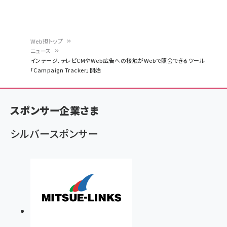
Web担トップ
ニュース
パ
インテージ、テレビCMやWeb広告への接触がWebで照会できるツール
「Campaign Tracker」開始
ン
く
ず
スポンサー企業さま
シルバースポンサー