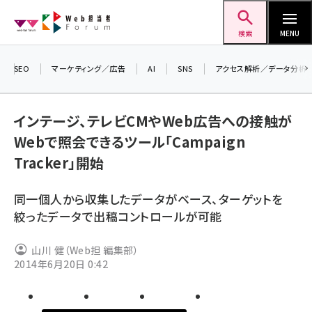
メ
Web担当者Forum
イ
検索
MENU
ン
コ
SEO
マーケティング／広告
AI
SNS
アクセス解析／データ分析
＼ 
ン
7月
テ
インテージ、テレビCMやWeb広告への接触が
差し
ン
Webで照会できるツール「Campaign
▼ア
ツ
seo (3516)
Tracker」開始
に
ai (2799)
移
同一個人から収集したデータがベース、ターゲットを
動
youtube (2420)
絞ったデータで出稿コントロールが可能
note (2308)
山川 健（Web担 編集部）
セミナー (2296)
2014年6月20日 0:42
z世代 (1617)
meo (1274)