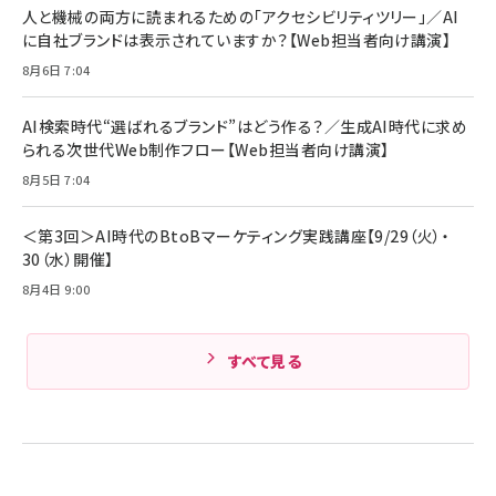
ング/マルチポイント接続 / 最大50時間再生 / PSE
人と機械の両方に読まれるための「アクセシビリティツリー」／AI
組織の成果を最大化する ルールのデザイン
技術基準適合】ブラック
￥5,990
サッポロ 生ビール 黒ラベル 350ml 缶 24本 ビー
に自社ブランドは表示されていますか？【Web担当者向け講演】
￥1,980
ル ケース買い【6/30応募〆切! 黒ラベルビヤセラー
8月6日 7:04
キャンペーン】
Anker PowerLine III Flow USB-C & USB-C
ケーブル Anker絡まないケーブル 240W 結束バン
￥4,857
ド付き USB PD対応 シリコン素材採用 iPhone
AI検索時代“選ばれるブランド”はどう作る？／生成AI時代に求め
Amazonランキングをもっと見る
17 / 16 / 15 / Galaxy iPad Pro MacBook
￥1,890
られる次世代Web制作フロー【Web担当者向け講演】
Pro/Air 各種対応 (1.8m ミッドナイトブラック)
Amazonランキングをもっと見る
8月5日 7:04
Amazonランキングをもっと見る
＜第3回＞AI時代のBtoBマーケティング実践講座【9/29（火）・
30（水）開催】
8月4日 9:00
すべて見る