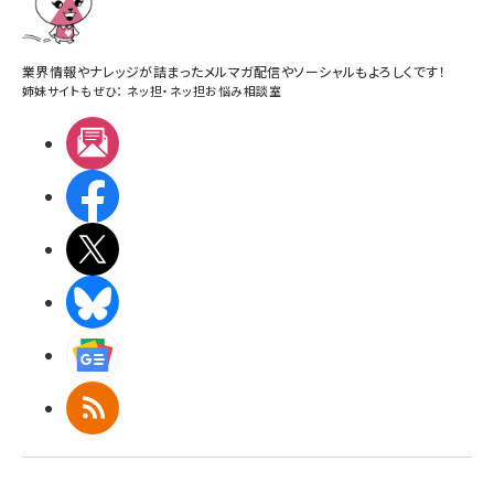
業界情報やナレッジが詰まったメルマガ配信やソーシャルもよろしくです！
姉妹サイトもぜひ：
ネッ担
・
ネッ担お悩み相談室
メルマガ
Facebook
X(エックス)
BlueSky
Googleニュース
RSS