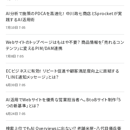
AI分析で施策のPDCAを高速化！ 中川政七商店とSprocketが実
践するAI活用術
7月10日 7:05
Webサイトのトップページはもはや不要？ 商品情報を「売れるコン
テンツ」に変えるPIM/DAM連携
7月8日 7:05
ECビジネスに有効！ リピート促進や顧客満足度向上に直結する
「LINE通知メッセージ」とは？
6月30日 7:05
AI活用でWebサイトを優秀な営業担当者へ。BtoBサイト制作「5
つの新基準」とは？
6月24日 7:05
検索上位でもAI Overviewsに出ない!? 老舗米屋・八代目儀兵衛