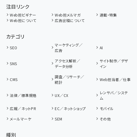
注目リンク
Web担ビギナー
Web担メルマガ
連載・特集
Web担について
広告出稿について
カテゴリ
マーケティング／
SEO
AI
広告
アクセス解析／
サイト制作／デザ
SNS
データ分析
イン
調査／リサーチ／
CMS
Web担当者／仕事
統計
レンサバ／システ
法律／標準規格
UX／CX
ム
広報／ネットPR
EC／ネットショップ
モバイル
メールマーケ
SEM
その他
種別