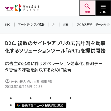
メ
Web担当者Forum
イ
検索
MENU
ン
コ
SEO
マーケティング／広告
AI
SNS
アクセス解析／データ分析
＼ 
ン
生成
テ
D2C、複数のサイトやアプリの広告計測を効率
るセ
ン
化するソリューションツール「ART」を提供開始
20
ツ
seo (3526)
▼
に
広告主の出稿に伴うオペレーション効率化、計測デー
ai (2807)
移
タ管理の課題を解決するために開発
動
youtube (2434)
岩佐 義人（Web担 編集部）
note (2312)
2013年10月15日 22:38
セミナー (2307)
z世代 (1622)
優先するニュース提供元に追加
meo (1275)