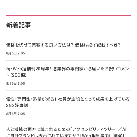
新着記事
価格を伏せて集客する良い方法は？ 価格は必ず記載すべき？
8月6日 7:05
祝・Web担創刊20周年！ 各業界の専門家から届いたお祝いコメン
ト（SEO編）
8月6日 7:05
個性・専門性・熱量が光る！ 社員が主役となって成果を上げている
SNS好事例
8月6日 7:05
人と機械の両方に読まれるための「アクセシビリティツリー」／AI
に自社ブランドは表示されていますか？【Web担当者向け講演】