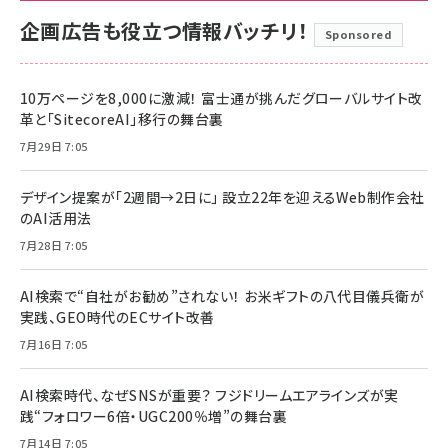
企画広告も役立つ情報バッチリ！
Sponsored
10万ページを8,000に激減！ 富士通が挑んだグローバルサイト改
革と「SitecoreAI」移行の舞台裏
7月29日 7:05
デザイン提案が「2週間→2日に」 設立22年を迎えるWeb制作会社
のAI活用法
7月28日 7:05
AI検索で“自社がお勧め”されない！ お米ギフトの八代目儀兵衛が
実践、GEO時代のECサイト改善
7月16日 7:05
AI検索時代、なぜSNSが重要？ フジドリームエアラインズが実
践“フォロワー6倍・UGC200％増”の舞台裏
7月14日 7:05