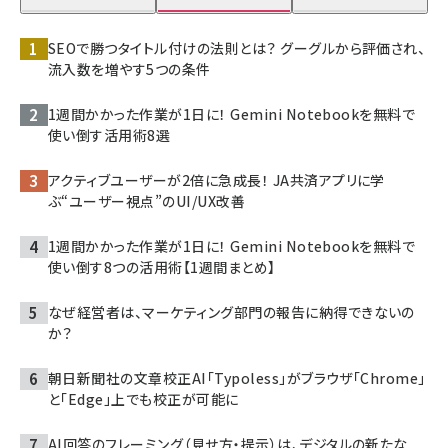
SEOで勝つタイトル付けの法則とは？ グーグルから評価され、
流入数を増やす5つの条件
1週間かかった作業が1日に！ Gemini Notebookを無料で
使い倒す活用術8選
アクティブユーザーが2倍に急成長！ JA共済アプリに学
ぶ“ユーザー視点”のUI/UX改善
1週間かかった作業が1日に！ Gemini Notebookを無料で
使い倒す8つの活用術【1週間まとめ】
なぜ経営者は、マーケティング部門の報告に納得できないの
か？
朝日新聞社の文章校正AI「Typoless」がブラウザ「Chrome」
と「Edge」上でも校正が可能に
AI回答のフレーミング（見せ方・提示）は、デジタルの新たな