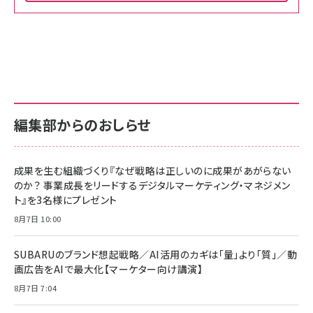
Amazon ビジネス・経済関連書籍 の売れ筋ランキン
Amazon 家電＆カメラ の売れ筋ランキング
Amazon パソコン・周辺機器 の売れ筋ランキング
グ
更新日時：2026/06/26 19:00
更新日時：2026/06/26 19:00
更新日時：2026/06/26 19:00
anan(アンアン)2026/07/01号 No.2501[魅せる
KIOXIA(キオクシア) 旧東芝メモリ microSD
KIOXIA(キオクシア) 旧東芝メモリ microSD
カラダ2026／宮舘涼太]
128GB UHS-I Class10 (最大読出速度
128GB UHS-I Class10 (最大読出速度
100MB/s) Nintendo Switch動作確認済 国内
100MB/s) Nintendo Switch動作確認済 国内
￥880
サポート正規品 メーカー保証5年 KLMEA128G
サポート正規品 メーカー保証5年 KLMEA128G
￥2,680
￥2,680
編集部からのおしらせ
anan(アンアン)2026/06/24号 No.2500増刊
スペシャルエディション[王道エンタメの矜持／
NIMASO ガラスフィルム iPhone 17 用 保護フィ
Amazon eギフトカード - Amazonロゴ - クラ
BTS]
ルム 強化ガラス 耐衝撃 高透過率 指紋防止 貼りや
シック
すい ガイド枠付き いPhone17 (6.3インチ) 対応
成果を生む組織づくり『なぜ戦略は正しいのに成果があがらない
￥1,100
￥5,000
2枚セット DSP25F1698
のか？ 事業成長をリードするデジタルマーケティング・マネジメン
￥1,599
ト』を3名様にプレゼント
anan(アンアン)2026/07/08号 No.2502[2026
Anker PowerLine III Flow USB-C & USB-C
年後半、あなたの恋と運命／山田涼介]
【New】Amazon Fire TV Stick HD | 手軽にスト
ケーブル Anker絡まないケーブル 240W 結束バン
8月7日 10:00
リーミングをはじめよう | ストリーミングメディアプ
ド付き USB PD対応 シリコン素材採用 iPhone
￥880
レイヤー
17 / 16 / 15 / Galaxy iPad Pro MacBook
￥1,890
Pro/Air 各種対応 (1.8m ミッドナイトブラック)
SUBARUのブランド想起戦略／AI活用のカギは「量」より「質」／動
￥6,980
画広告をAIで最大化【マーケター向け講演】
ママ投資家が育休中に１億貯めた株式投資
アサヒ飲料 モンスター エナジー 355ml×24本
￥1,870
8月7日 7:04
Anker Soundcore P31i (Bluetooth 6.1) 【完
￥4,192
全ワイヤレスイヤホン/アクティブノイズキャンセリ