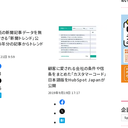
紙の新聞記事データを無
きる「新聞トレンド」公
5年分の記事からトレンド
21日 9:59
顧客に愛される会社の条件や信
3
条をまとめた「カスタマーコード」
日本語版をHubSpot Japanが
公開
5
2019年9月19日 17:17
企
S