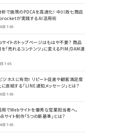
I分析で施策のPDCAを高速化！ 中川政七商店
procketが実践するAI活用術
0日 7:05
ebサイトのトップページはもはや不要？ 商品
を「売れるコンテンツ」に変えるPIM/DAM連
日 7:05
Cビジネスに有効！ リピート促進や顧客満足度
上に直結する「LINE通知メッセージ」とは？
0日 7:05
I活用でWebサイトを優秀な営業担当者へ。
oBサイト制作「5つの新基準」とは？
4日 7:05