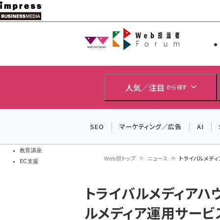
メ
イ
Web担当者
Web担当者
ン
EC担当者
コ
製品導入
ン
企業IT
ソフト開発
テ
人気／注目
から探す
IoT・AI
ン
DCクラウド
研究・調査
ツ
SEO
マーケティング／広告
AI
エネルギー
に
ドローン
移
教育講座
Web担トップ
ニュース
トライバルメディ
EC支援
動
パ
トライバルメディアハウ
ン
ルメディア運用サービ
く