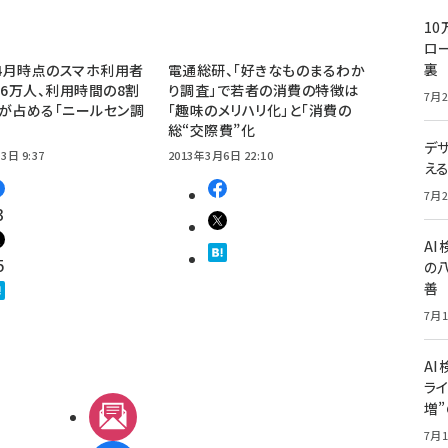
10
ロー
裏
年4月時点のスマホ利用者
電通総研、「好きなものまるわか
96万人、利用時間の8割
り調査」で若者の消費の特徴は
7月2
が占める「ニールセン調
「趣味のメリハリ化」と「消費の
総“交際費”化
デ
3日 9:37
2013年3月6日 22:10
え
7月2
3
A
5
の
善
7月1
AI
ライ
増
メルマガ
7月1