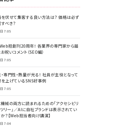
z世代 (1622)
格を伏せて集客する良い方法は？ 価格は必ず
meo (1275)
載すべき？
llmo (1161)
日 7:05
・Web担創刊20周年！ 各業界の専門家から届
お祝いコメント（SEO編）
日 7:05
性・専門性・熱量が光る！ 社員が主役となって
果を上げているSNS好事例
日 7:05
と機械の両方に読まれるための「アクセシビリ
ィツリー」／AIに自社ブランドは表示されてい
すか？【Web担当者向け講演】
日 7:04