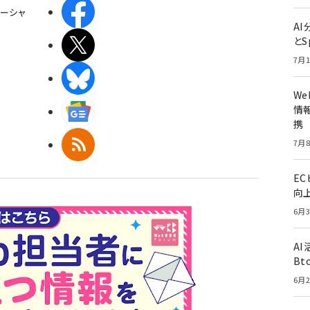
Facebook
ーシャ
A
とS
X(エックス)
7月1
BlueSky
W
情報
Googleニュース
携
RSS
7月8
E
向
6月3
A
Bt
6月2