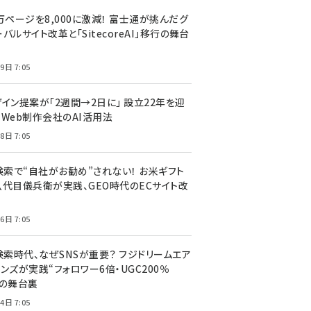
万ページを8,000に激減！ 富士通が挑んだグ
バルサイト改革と「SitecoreAI」移行の舞台
9日 7:05
ザイン提案が「2週間→2日に」 設立22年を迎
るWeb制作会社のAI活用法
8日 7:05
I検索で“自社がお勧め”されない！ お米ギフト
八代目儀兵衛が実践、GEO時代のECサイト改
6日 7:05
検索時代、なぜSNSが重要？ フジドリームエア
ンズが実践“フォロワー6倍・UGC200％
”の舞台裏
4日 7:05