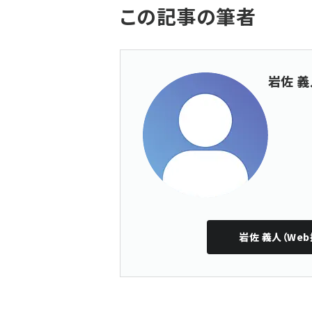
この記事の筆者
岩佐 義
岩佐 義人（Web