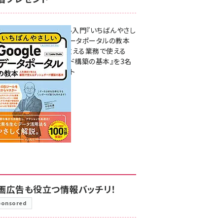
無料BIツール入門『いちばんやさし
いGoogleデータポータルの教本
人気講師が教える業務で使える
ダッシュボード構築の基本』を3名
様にプレゼント
7月31日 10:00
画広告も役立つ情報バッチリ！
ponsored