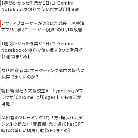
1週間かかった作業が1日に！ Gemini
Notebookを無料で使い倒す活用術8選
アクティブユーザーが2倍に急成長！ JA共済
アプリに学ぶ“ユーザー視点”のUI/UX改善
1週間かかった作業が1日に！ Gemini
Notebookを無料で使い倒す8つの活用術
【1週間まとめ】
なぜ経営者は、マーケティング部門の報告に
納得できないのか？
朝日新聞社の文章校正AI「Typoless」がブ
ラウザ「Chrome」と「Edge」上でも校正が
可能に
AI回答のフレーミング（見せ方・提示）は、デ
ジタルの新たな「商品棚・売り場」――ChatGPT
時代の新しい購買行動【SEOまとめ】