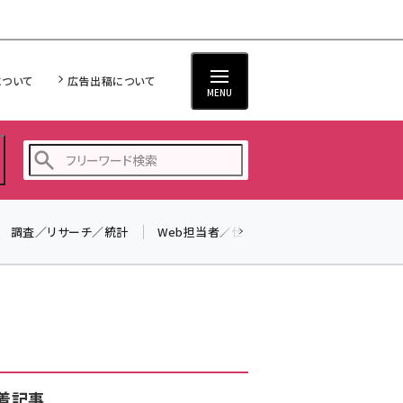
について
広告出稿について
MENU
調査／リサーチ／統計
Web担当者／仕事
法律／標準規格
seo (3523)
ai (2804)
youtube (2429)
note (2312)
セミナー (2303)
着記事