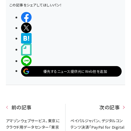
この記事をシェアしてほしいパン！
シェアする
ポストする
>ブクマする
noteで書く
LINEで送る
優先するニュース提供元にWeb担を追加
前の記事
次の記事
アマゾンウェブサービス、東京に
ペイパルジャパン、デジタルコン
クラウド用データセンター「東京
テンツ決済「PayPal for Digital