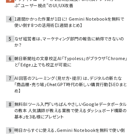
ぶ“ユーザー視点”のUI/UX改善
1週間かかった作業が1日に！ Gemini Notebookを無料で
使い倒す8つの活用術【1週間まとめ】
なぜ経営者は、マーケティング部門の報告に納得できないの
か？
朝日新聞社の文章校正AI「Typoless」がブラウザ「Chrome」
と「Edge」上でも校正が可能に
AI回答のフレーミング（見せ方・提示）は、デジタルの新たな
「商品棚・売り場」――ChatGPT時代の新しい購買行動【SEOまと
め】
無料BIツール入門『いちばんやさしいGoogleデータポータル
の教本 人気講師が教える業務で使えるダッシュボード構築の
基本』を3名様にプレゼント
明日からすぐに使える、Gemini Notebookを無料で使い倒