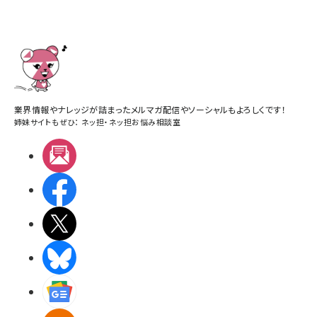
業界情報やナレッジが詰まったメルマガ配信やソーシャルもよろしくです！
姉妹サイトもぜひ：
ネッ担
・
ネッ担お悩み相談室
メルマガ
Facebook
X(エックス)
BlueSky
Googleニュース