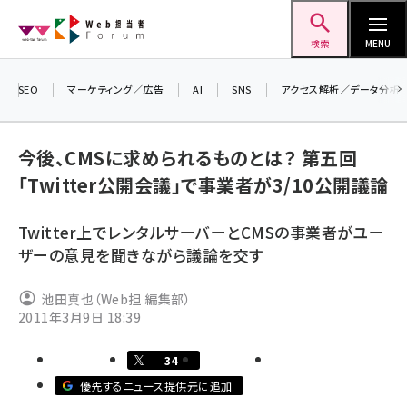
メ
Web担当者Forum
イ
検索
MENU
ン
コ
SEO
マーケティング／広告
AI
SNS
アクセス解析／データ分析
＼ 
ン
7月
テ
今後、CMSに求められるものとは？ 第五回
差し
ン
「Twitter公開会議」で事業者が3/10公開議論
▼ア
ツ
seo (3523)
に
Twitter上でレンタルサーバーとCMSの事業者がユー
ai (2804)
移
ザーの意見を聞きながら議論を交す
動
youtube (2429)
池田真也（Web担 編集部）
note (2312)
2011年3月9日 18:39
セミナー (2303)
34
z世代 (1622)
優先するニュース提供元に追加
meo (1275)