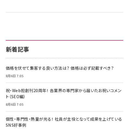
新着記事
価格を伏せて集客する良い方法は？ 価格は必ず記載すべき？
8月6日 7:05
祝・Web担創刊20周年！ 各業界の専門家から届いたお祝いコメン
ト（SEO編）
8月6日 7:05
個性・専門性・熱量が光る！ 社員が主役となって成果を上げている
SNS好事例