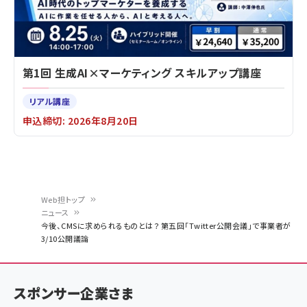
第1回 生成AI×マーケティング スキルアップ講座
リアル講座
申込締切: 2026年8月20日
Web担トップ
ニュース
パ
今後、CMSに求められるものとは？ 第五回「Twitter公開会議」で事業者が
3/10公開議論
ン
く
ず
スポンサー企業さま