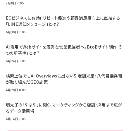
7月8日 7:05
ECビジネスに有効！ リピート促進や顧客満足度向上に直結する
「LINE通知メッセージ」とは？
6月30日 7:05
AI活用でWebサイトを優秀な営業担当者へ。BtoBサイト制作「5
つの新基準」とは？
6月24日 7:05
検索上位でもAI Overviewsに出ない!? 老舗米屋・八代目儀兵衛
が取り組んだGEO施策
4月20日 8:00
明太子の「やまや」に聞く、マーケティングから店舗・採用まで広が
るデータ活用術
4月14日 7:05