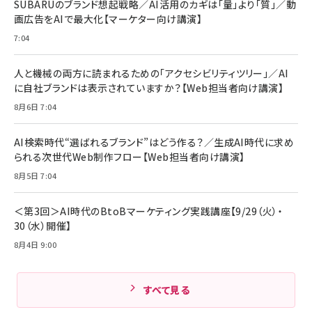
Pro/Air 各種対応 (1.8m ミッドナイトブラック)
SUBARUのブランド想起戦略／AI活用のカギは「量」より「質」／動
￥6,980
画広告をAIで最大化【マーケター向け講演】
ママ投資家が育休中に１億貯めた株式投資
アサヒ飲料 モンスター エナジー 355ml×24本
￥1,870
7:04
Anker Soundcore P31i (Bluetooth 6.1) 【完
￥4,192
全ワイヤレスイヤホン/アクティブノイズキャンセリ
ング/マルチポイント接続 / 最大50時間再生 / PSE
人と機械の両方に読まれるための「アクセシビリティツリー」／AI
組織の成果を最大化する ルールのデザイン
技術基準適合】ブラック
￥5,990
サッポロ 生ビール 黒ラベル 350ml 缶 24本 ビー
に自社ブランドは表示されていますか？【Web担当者向け講演】
￥1,980
ル ケース買い【6/30応募〆切! 黒ラベルビヤセラー
8月6日 7:04
キャンペーン】
Anker PowerLine III Flow USB-C & USB-C
ケーブル Anker絡まないケーブル 240W 結束バン
￥4,857
ド付き USB PD対応 シリコン素材採用 iPhone
AI検索時代“選ばれるブランド”はどう作る？／生成AI時代に求め
Amazonランキングをもっと見る
17 / 16 / 15 / Galaxy iPad Pro MacBook
￥1,890
られる次世代Web制作フロー【Web担当者向け講演】
Pro/Air 各種対応 (1.8m ミッドナイトブラック)
Amazonランキングをもっと見る
8月5日 7:04
Amazonランキングをもっと見る
＜第3回＞AI時代のBtoBマーケティング実践講座【9/29（火）・
30（水）開催】
8月4日 9:00
すべて見る