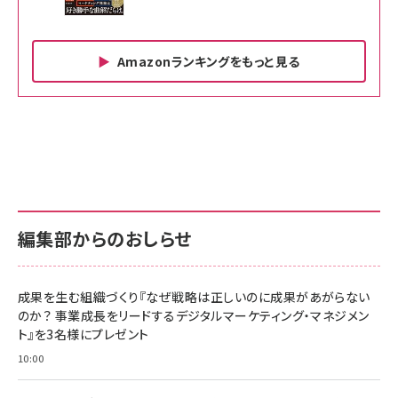
Amazonランキングをもっと見る
Amazon ビジネス・経済関連書籍 の売れ筋ランキン
Amazon 家電＆カメラ の売れ筋ランキング
Amazon パソコン・周辺機器 の売れ筋ランキング
グ
更新日時：2026/06/26 19:00
更新日時：2026/06/26 19:00
更新日時：2026/06/26 19:00
anan(アンアン)2026/07/01号 No.2501[魅せる
KIOXIA(キオクシア) 旧東芝メモリ microSD
KIOXIA(キオクシア) 旧東芝メモリ microSD
カラダ2026／宮舘涼太]
128GB UHS-I Class10 (最大読出速度
128GB UHS-I Class10 (最大読出速度
100MB/s) Nintendo Switch動作確認済 国内
100MB/s) Nintendo Switch動作確認済 国内
￥880
サポート正規品 メーカー保証5年 KLMEA128G
サポート正規品 メーカー保証5年 KLMEA128G
￥2,680
￥2,680
編集部からのおしらせ
anan(アンアン)2026/06/24号 No.2500増刊
スペシャルエディション[王道エンタメの矜持／
NIMASO ガラスフィルム iPhone 17 用 保護フィ
Amazon eギフトカード - Amazonロゴ - クラ
BTS]
ルム 強化ガラス 耐衝撃 高透過率 指紋防止 貼りや
シック
すい ガイド枠付き いPhone17 (6.3インチ) 対応
成果を生む組織づくり『なぜ戦略は正しいのに成果があがらない
￥1,100
￥5,000
2枚セット DSP25F1698
のか？ 事業成長をリードするデジタルマーケティング・マネジメン
￥1,599
ト』を3名様にプレゼント
anan(アンアン)2026/07/08号 No.2502[2026
Anker PowerLine III Flow USB-C & USB-C
年後半、あなたの恋と運命／山田涼介]
【New】Amazon Fire TV Stick HD | 手軽にスト
ケーブル Anker絡まないケーブル 240W 結束バン
10:00
リーミングをはじめよう | ストリーミングメディアプ
ド付き USB PD対応 シリコン素材採用 iPhone
￥880
レイヤー
17 / 16 / 15 / Galaxy iPad Pro MacBook
￥1,890