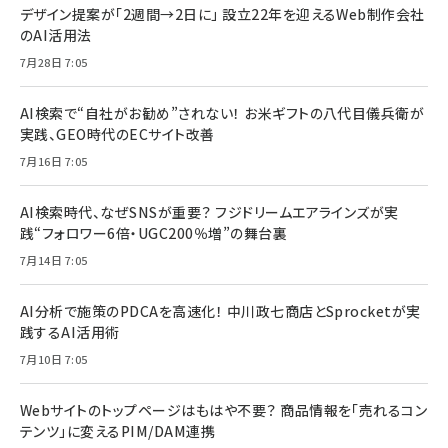
デザイン提案が「2週間→2日に」 設立22年を迎えるWeb制作会社
のAI活用法
7月28日 7:05
AI検索で“自社がお勧め”されない！ お米ギフトの八代目儀兵衛が
実践、GEO時代のECサイト改善
7月16日 7:05
AI検索時代、なぜSNSが重要？ フジドリームエアラインズが実
践“フォロワー6倍・UGC200％増”の舞台裏
7月14日 7:05
AI分析で施策のPDCAを高速化！ 中川政七商店とSprocketが実
践するAI活用術
7月10日 7:05
Webサイトのトップページはもはや不要？ 商品情報を「売れるコン
テンツ」に変えるPIM/DAM連携