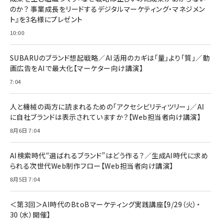
￥1,100
￥5,000
2枚セット DSP25F1698
のか？ 事業成長をリードするデジタルマーケティング・マネジメン
￥1,599
ト』を3名様にプレゼント
anan(アンアン)2026/07/08号 No.2502[2026
Anker PowerLine III Flow USB-C & USB-C
年後半、あなたの恋と運命／山田涼介]
【New】Amazon Fire TV Stick HD | 手軽にスト
ケーブル Anker絡まないケーブル 240W 結束バン
10:00
リーミングをはじめよう | ストリーミングメディアプ
ド付き USB PD対応 シリコン素材採用 iPhone
￥880
レイヤー
17 / 16 / 15 / Galaxy iPad Pro MacBook
￥1,890
Pro/Air 各種対応 (1.8m ミッドナイトブラック)
SUBARUのブランド想起戦略／AI活用のカギは「量」より「質」／動
￥6,980
画広告をAIで最大化【マーケター向け講演】
ママ投資家が育休中に１億貯めた株式投資
アサヒ飲料 モンスター エナジー 355ml×24本
￥1,870
7:04
Anker Soundcore P31i (Bluetooth 6.1) 【完
￥4,192
全ワイヤレスイヤホン/アクティブノイズキャンセリ
ング/マルチポイント接続 / 最大50時間再生 / PSE
人と機械の両方に読まれるための「アクセシビリティツリー」／AI
組織の成果を最大化する ルールのデザイン
技術基準適合】ブラック
￥5,990
サッポロ 生ビール 黒ラベル 350ml 缶 24本 ビー
に自社ブランドは表示されていますか？【Web担当者向け講演】
￥1,980
ル ケース買い【6/30応募〆切! 黒ラベルビヤセラー
8月6日 7:04
キャンペーン】
Anker PowerLine III Flow USB-C & USB-C
ケーブル Anker絡まないケーブル 240W 結束バン
￥4,857
ド付き USB PD対応 シリコン素材採用 iPhone
AI検索時代“選ばれるブランド”はどう作る？／生成AI時代に求め
Amazonランキングをもっと見る
17 / 16 / 15 / Galaxy iPad Pro MacBook
￥1,890
られる次世代Web制作フロー【Web担当者向け講演】
Pro/Air 各種対応 (1.8m ミッドナイトブラック)
Amazonランキングをもっと見る
8月5日 7:04
Amazonランキングをもっと見る
＜第3回＞AI時代のBtoBマーケティング実践講座【9/29（火）・
30（水）開催】