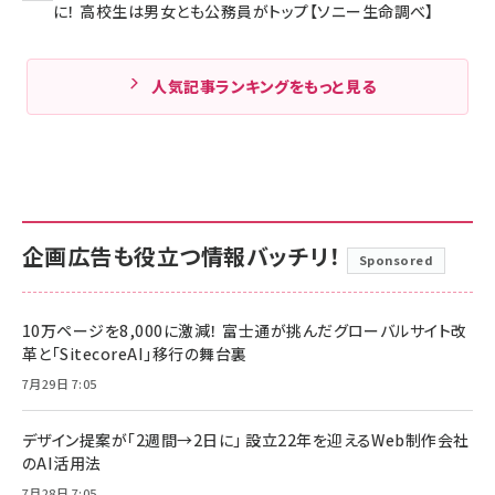
に！ 高校生は男女とも公務員がトップ【ソニー生命調べ】
人気記事ランキングをもっと見る
企画広告も役立つ情報バッチリ！
Sponsored
10万ページを8,000に激減！ 富士通が挑んだグローバルサイト改
革と「SitecoreAI」移行の舞台裏
7月29日 7:05
デザイン提案が「2週間→2日に」 設立22年を迎えるWeb制作会社
のAI活用法
7月28日 7:05