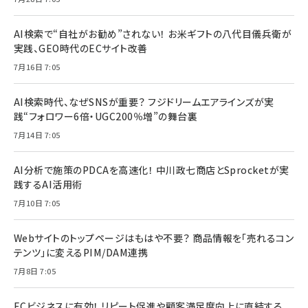
AI検索で“自社がお勧め”されない！ お米ギフトの八代目儀兵衛が
実践、GEO時代のECサイト改善
7月16日 7:05
AI検索時代、なぜSNSが重要？ フジドリームエアラインズが実
践“フォロワー6倍・UGC200％増”の舞台裏
7月14日 7:05
AI分析で施策のPDCAを高速化！ 中川政七商店とSprocketが実
践するAI活用術
7月10日 7:05
Webサイトのトップページはもはや不要？ 商品情報を「売れるコン
テンツ」に変えるPIM/DAM連携
7月8日 7:05
ECビジネスに有効！ リピート促進や顧客満足度向上に直結する