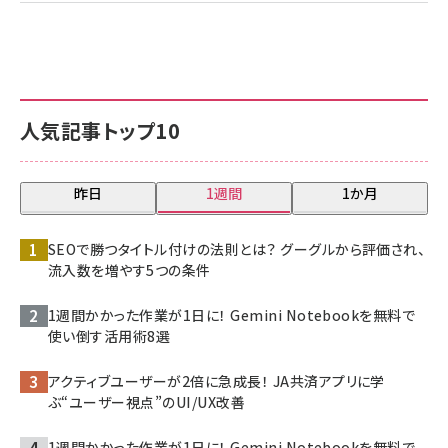
人気記事トップ10
昨日
1週間
1か月
SEOで勝つタイトル付けの法則とは？ グーグルから評価され、
流入数を増やす5つの条件
1週間かかった作業が1日に！ Gemini Notebookを無料で
使い倒す活用術8選
アクティブユーザーが2倍に急成長！ JA共済アプリに学
ぶ“ユーザー視点”のUI/UX改善
1週間かかった作業が1日に！ Gemini Notebookを無料で