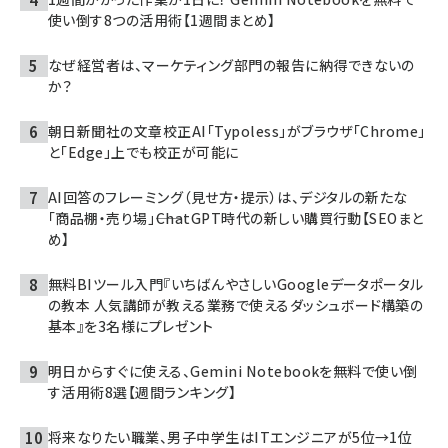
使い倒す8つの活用術【1週間まとめ】
なぜ経営者は、マーケティング部門の報告に納得できないの
か？
朝日新聞社の文章校正AI「Typoless」がブラウザ「Chrome」
と「Edge」上でも校正が可能に
AI回答のフレーミング（見せ方・提示）は、デジタルの新たな
「商品棚・売り場」――ChatGPT時代の新しい購買行動【SEOまと
め】
無料BIツール入門『いちばんやさしいGoogleデータポータル
の教本 人気講師が教える業務で使えるダッシュボード構築の
基本』を3名様にプレゼント
明日からすぐに使える、Gemini Notebookを無料で使い倒
す活用術8選【週間ランキング】
将来なりたい職業、男子中学生はITエンジニアが5位→1位