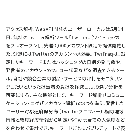
llmo (1163)
アクセス解析、WebAPI開発のユーザーローカルは5月14
日、無料のTwitter解析ツール「TwiTraq（ツイトラック）」
をプレオープンし、先着3,000アカウント限定で提供開始し
た。登録にはTwitterのアカウントが必要。 TwiTraqは、設
定したキーワードまたはハッシュタグの日別の発言数や、
発言者のアカウントのフォロー状況などを調査できるツー
ル。自社や競合企業の製品・サービスの評判をモニタリン
グしたいといった担当者の負担を軽減し、より深い分析を
可能にする。 主な機能として、「キーワード解析」「コミュニ
ケーション・ログ」「アカウント解析」の3つを備え、発言した
ユーザーの都道府県分布（Twitterプロフィール欄の地域
情報と緯度経度情報から判定）やTwitterでの人気度など
を合わせて集計でき、キーワードごとにバブルチャートで表