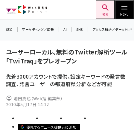
メ
Web担当者Forum
イ
検索
MENU
ン
コ
SEO
マーケティング／広告
AI
SNS
アクセス解析／データ分析
ン
＼
テ
生
ユーザーローカル、無料のTwitter解析ツール
ン
る
「TwiTraq」をプレオープン
ツ
2
seo (3524)
に
▼
先着3000アカウントで提供。設定キーワードの発言数
ai (2804)
移
調査、発言ユーザーの都道府県分析などが可能
動
youtube (2431)
池田真也（Web担 編集部）
note (2312)
2010年5月17日 14:12
セミナー (2306)
z世代 (1622)
優先するニュース提供元に追加
meo (1275)