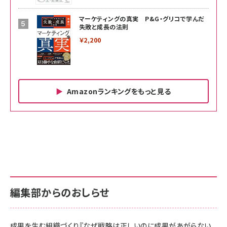
マーケティングの真実 P&G・グリコで学んだ
失敗と成長の法則
￥2,200
Amazonランキングをもっと見る
Amazon ビジネス・経済関連書籍 の売れ筋ランキン
Amazon 家電＆カメラ の売れ筋ランキング
Amazon パソコン・周辺機器 の売れ筋ランキング
グ
更新日時：2026/06/26 19:00
更新日時：2026/06/26 19:00
更新日時：2026/06/26 19:00
anan(アンアン)2026/07/01号 No.2501[魅せる
KIOXIA(キオクシア) 旧東芝メモリ microSD
KIOXIA(キオクシア) 旧東芝メモリ microSD
カラダ2026／宮舘涼太]
128GB UHS-I Class10 (最大読出速度
128GB UHS-I Class10 (最大読出速度
100MB/s) Nintendo Switch動作確認済 国内
100MB/s) Nintendo Switch動作確認済 国内
￥880
サポート正規品 メーカー保証5年 KLMEA128G
サポート正規品 メーカー保証5年 KLMEA128G
￥2,680
￥2,680
編集部からのおしらせ
anan(アンアン)2026/06/24号 No.2500増刊
スペシャルエディション[王道エンタメの矜持／
NIMASO ガラスフィルム iPhone 17 用 保護フィ
Amazon eギフトカード - Amazonロゴ - クラ
BTS]
ルム 強化ガラス 耐衝撃 高透過率 指紋防止 貼りや
シック
すい ガイド枠付き いPhone17 (6.3インチ) 対応
成果を生む組織づくり『なぜ戦略は正しいのに成果があがらない