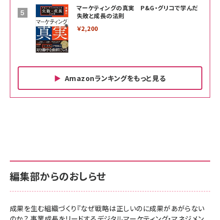
マーケティングの真実 P&G・グリコで学んだ
失敗と成長の法則
￥2,200
Amazonランキングをもっと見る
Amazon ビジネス・経済関連書籍 の売れ筋ランキン
Amazon 家電＆カメラ の売れ筋ランキング
Amazon パソコン・周辺機器 の売れ筋ランキング
グ
更新日時：2026/06/26 19:00
更新日時：2026/06/26 19:00
更新日時：2026/06/26 19:00
anan(アンアン)2026/07/01号 No.2501[魅せる
KIOXIA(キオクシア) 旧東芝メモリ microSD
KIOXIA(キオクシア) 旧東芝メモリ microSD
カラダ2026／宮舘涼太]
128GB UHS-I Class10 (最大読出速度
128GB UHS-I Class10 (最大読出速度
100MB/s) Nintendo Switch動作確認済 国内
100MB/s) Nintendo Switch動作確認済 国内
￥880
サポート正規品 メーカー保証5年 KLMEA128G
サポート正規品 メーカー保証5年 KLMEA128G
￥2,680
￥2,680
編集部からのおしらせ
anan(アンアン)2026/06/24号 No.2500増刊
スペシャルエディション[王道エンタメの矜持／
NIMASO ガラスフィルム iPhone 17 用 保護フィ
Amazon eギフトカード - Amazonロゴ - クラ
BTS]
ルム 強化ガラス 耐衝撃 高透過率 指紋防止 貼りや
シック
すい ガイド枠付き いPhone17 (6.3インチ) 対応
成果を生む組織づくり『なぜ戦略は正しいのに成果があがらない
￥1,100
￥5,000
2枚セット DSP25F1698
のか？ 事業成長をリードするデジタルマーケティング・マネジメン
￥1,599