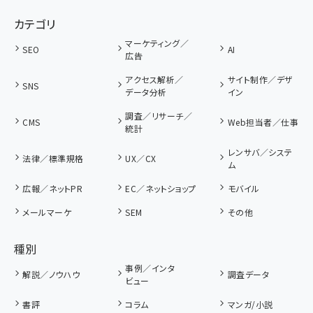
カテゴリ
マーケティング／
SEO
AI
広告
アクセス解析／
サイト制作／デザ
SNS
データ分析
イン
調査／リサーチ／
CMS
Web担当者／仕事
統計
レンサバ／システ
法律／標準規格
UX／CX
ム
広報／ネットPR
EC／ネットショップ
モバイル
メールマーケ
SEM
その他
種別
事例／インタ
解説／ノウハウ
調査データ
ビュー
書評
コラム
マンガ/小説