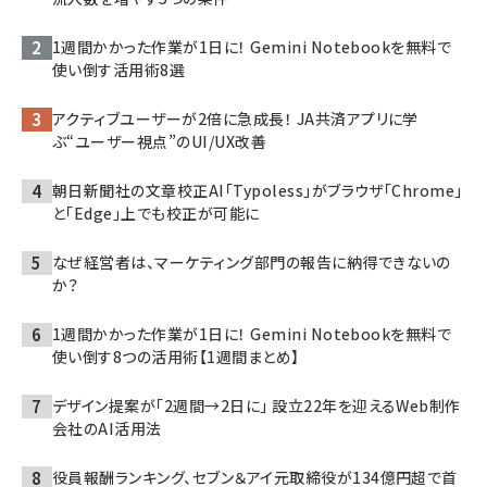
1週間かかった作業が1日に！ Gemini Notebookを無料で
使い倒す活用術8選
アクティブユーザーが2倍に急成長！ JA共済アプリに学
ぶ“ユーザー視点”のUI/UX改善
朝日新聞社の文章校正AI「Typoless」がブラウザ「Chrome」
と「Edge」上でも校正が可能に
なぜ経営者は、マーケティング部門の報告に納得できないの
か？
1週間かかった作業が1日に！ Gemini Notebookを無料で
使い倒す8つの活用術【1週間まとめ】
デザイン提案が「2週間→2日に」 設立22年を迎えるWeb制作
会社のAI活用法
役員報酬ランキング、セブン＆アイ元取締役が134億円超で首