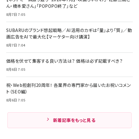
ん・橋本愛さん」「POPOPO終了」など
8月7日 7:05
SUBARUのブランド想起戦略／AI活用のカギは「量」より「質」／動
画広告をAIで最大化【マーケター向け講演】
8月7日 7:04
価格を伏せて集客する良い方法は？ 価格は必ず記載すべき？
8月6日 7:05
祝・Web担創刊20周年！ 各業界の専門家から届いたお祝いコメン
ト（SEO編）
8月6日 7:05
新着記事をもっと見る