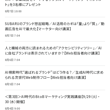
ト』を3名様にプレゼント
anan(アンアン)2026/07/08号 No.2502[2026
Anker PowerLine III Flow USB-C & USB-C
年後半、あなたの恋と運命／山田涼介]
【New】Amazon Fire TV Stick HD | 手軽にスト
ケーブル Anker絡まないケーブル 240W 結束バン
8月7日 10:00
リーミングをはじめよう | ストリーミングメディアプ
ド付き USB PD対応 シリコン素材採用 iPhone
￥880
レイヤー
17 / 16 / 15 / Galaxy iPad Pro MacBook
￥1,890
Pro/Air 各種対応 (1.8m ミッドナイトブラック)
SUBARUのブランド想起戦略／AI活用のカギは「量」より「質」／動
￥6,980
画広告をAIで最大化【マーケター向け講演】
ママ投資家が育休中に１億貯めた株式投資
アサヒ飲料 モンスター エナジー 355ml×24本
￥1,870
8月7日 7:04
Anker Soundcore P31i (Bluetooth 6.1) 【完
￥4,192
全ワイヤレスイヤホン/アクティブノイズキャンセリ
ング/マルチポイント接続 / 最大50時間再生 / PSE
人と機械の両方に読まれるための「アクセシビリティツリー」／AI
組織の成果を最大化する ルールのデザイン
技術基準適合】ブラック
￥5,990
サッポロ 生ビール 黒ラベル 350ml 缶 24本 ビー
に自社ブランドは表示されていますか？【Web担当者向け講演】
￥1,980
ル ケース買い【6/30応募〆切! 黒ラベルビヤセラー
8月6日 7:04
キャンペーン】
Anker PowerLine III Flow USB-C & USB-C
ケーブル Anker絡まないケーブル 240W 結束バン
￥4,857
ド付き USB PD対応 シリコン素材採用 iPhone
AI検索時代“選ばれるブランド”はどう作る？／生成AI時代に求め
Amazonランキングをもっと見る
17 / 16 / 15 / Galaxy iPad Pro MacBook
￥1,890
られる次世代Web制作フロー【Web担当者向け講演】
Pro/Air 各種対応 (1.8m ミッドナイトブラック)
Amazonランキングをもっと見る
8月5日 7:04
Amazonランキングをもっと見る
＜第3回＞AI時代のBtoBマーケティング実践講座【9/29（火）・
30（水）開催】
8月4日 9:00