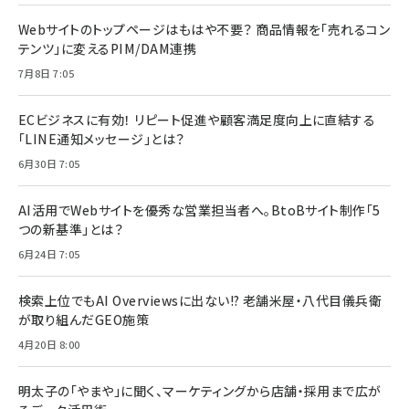
Webサイトのトップページはもはや不要？ 商品情報を「売れるコン
テンツ」に変えるPIM/DAM連携
7月8日 7:05
ECビジネスに有効！ リピート促進や顧客満足度向上に直結する
「LINE通知メッセージ」とは？
6月30日 7:05
AI活用でWebサイトを優秀な営業担当者へ。BtoBサイト制作「5
つの新基準」とは？
6月24日 7:05
検索上位でもAI Overviewsに出ない!? 老舗米屋・八代目儀兵衛
が取り組んだGEO施策
4月20日 8:00
明太子の「やまや」に聞く、マーケティングから店舗・採用まで広が