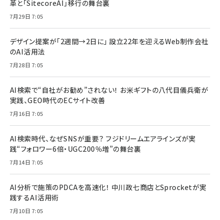
革と「SitecoreAI」移行の舞台裏
7月29日 7:05
デザイン提案が「2週間→2日に」 設立22年を迎えるWeb制作会社
のAI活用法
7月28日 7:05
AI検索で“自社がお勧め”されない！ お米ギフトの八代目儀兵衛が
実践、GEO時代のECサイト改善
7月16日 7:05
AI検索時代、なぜSNSが重要？ フジドリームエアラインズが実
践“フォロワー6倍・UGC200％増”の舞台裏
7月14日 7:05
AI分析で施策のPDCAを高速化！ 中川政七商店とSprocketが実
践するAI活用術
7月10日 7:05