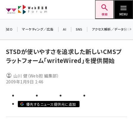
メ
Web担当者Forum
イ
検索
MENU
ン
コ
SEO
マーケティング／広告
AI
SNS
アクセス解析／データ分析
＼ 
ン
生成
テ
STSDが使いやすさを追求した新しいCMSプ
るセ
ン
ラットフォーム「writeWired」を提供開始
202
ツ
seo (3536)
▼申
に
山川 健（Web担 編集部）
ai (2818)
移
2009年1月9日 1:46
動
youtube (2444)
note (2320)
優先するニュース提供元に追加
セミナー (2313)
z世代 (1629)
meo (1279)