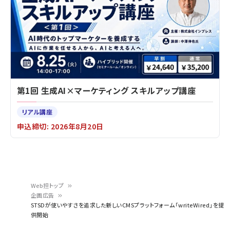
第1回 生成AI×マーケティング スキルアップ講座
リアル講座
申込締切: 2026年8月20日
Web担トップ
企画広告
パ
STSDが使いやすさを追求した新しいCMSプラットフォーム「writeWired」を提
供開始
ン