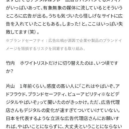
がいっぱいあって、有象無象の媒体に流しているとそういう
ところに広告が出る。うちも気づいたら怪しげなサイトに広
告を入れていたこともある。しまった！と。ここはいっぱい失
敗してます（笑）。
※ブランドセーフティ：広告出稿が原因で企業や製品のブランドイ
メージを毀損するリスクを回避する取り組み。
竹内
ホワイトリストだけに切り替えたのは、いつ頃です
か？
片山
1年前くらい。感度の高い人に「これはやばいぞ、ア
ドフラウド、ブランドセーフティ、ビューアビリティ※などデ
ジタルやばいぞ」って聞いたのがきっかけ。ただ、広告代理
店さんもデジタルの変化が速すぎてついていけていない。
日本を代表するような立派な広告代理店さんにお願いす
れば、やばいことにならずに、大丈夫ということにならない