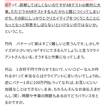
の？
って。
誤解してほしくないのですがABテストは絶対に大
事。ただどうせABテストするんだからと雑につくってしまい
がち、その前にしっかりとクリエイティブをつくりこむことに
もっともっと知恵をしぼらないといけないのではないか。
ということ。
竹内
バナーって実はすごく難しいと思うんです。しかしサ
イズが小さいせいか「すぐにできるんでしょう」と言うクライ
アントさんもいる。そうすると作業になってしまう。
片山
1点何千円で作らせておいて、いいコピーなんか作
れるか！って本当ならばクライアントに言いたいでしょうね。
逆にバナー1点に100万円払うってなれば、お互いにいい
加減なことはできない。まあ、もちろんそんなお金払えませ
んし（笑）、時間や予算の問題もあるのでどうバランスをと
るかですが。