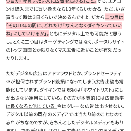
つ目が「今買いたい人に広告を届ける」こと。
でも、エアコ
ンは購入までに買い換えなら10年くらいかかる。ただ、いざ
買うって時は３日くらいで決めるんですよ。だから
二つ目は
「その10年の間に、どれだけ『なんとなくダイキンっていい
ね』にしていけるか」。
ともにデジタル上でも可能だと思う
し。とくに二つ目はターゲティングではなく、ポータルサイト
のトップ画面とか限りなくマス広告に近いことが有効だっ
たりします。
ただデジタル広告はアドフラウドとか、ブランドセーフティ
※が担保されずブランド毀損になってしまう広告出稿も常
態化しています。ダイキンでは現状は
「ホワイトリスト」にし
か出さない運用にしている。その方が本質的には広告効率
は良くなると信じている。
今はグレーな広告は出させない。
デジタル以前の既存のメディアでは当たり前のことなので
忘れがちなのですが、きちんとしたデジタルメディアもあり
ますし。でもデジタルはグレー広告がバンバンでるメディア