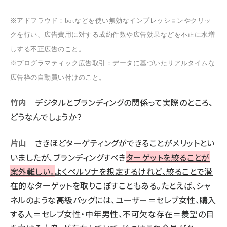
※アドフラウド：botなどを使い無効なインプレッションやクリッ
クを行い、広告費用に対する成約件数や広告効果などを不正に水増
しする不正広告のこと。
※プログラマティック広告取引：データに基づいたリアルタイムな
広告枠の自動買い付けのこと。
竹内
デジタルとブランディングの関係って実際のところ、
どうなんでしょうか？
片山
さきほどターゲティングができることがメリットとい
いましたが、ブランディングすべき
ターゲットを絞ることが
案外難しい。
よくペルソナを想定するけれど、絞ることで潜
在的なターゲットを取りこぼすこともある。
たとえば、シャ
ネルのような高級バッグには、ユーザー＝セレブ女性、購入
する人＝セレブ女性・中年男性、不可欠な存在＝羨望の目