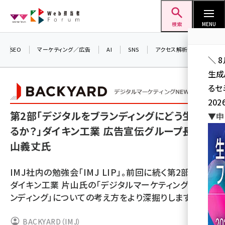
メ
Web担当者Forum
イ
検索
MENU
ン
コ
SEO
マーケティング／広告
AI
SNS
アクセス解析／データ分析
＼ 
ン
生成
テ
るセ
ン
202
ツ
seo (3528)
第2部「デジタルをブランディングにどう生かせ
▼申
に
るか？」ダイキン工業 広告宣伝グループ長 片
ai (2811)
移
山義丈氏
動
youtube (2439)
note (2315)
IMJ社内の勉強会「IMJ LIP」。前回に続く第2部では
ダイキン工業 片山氏の「デジタルマーケティング」「ブラ
セミナー (2308)
ンディング」についての考え方をより深掘りします。
z世代 (1623)
BACKYARD（IMJ）
meo (1277)