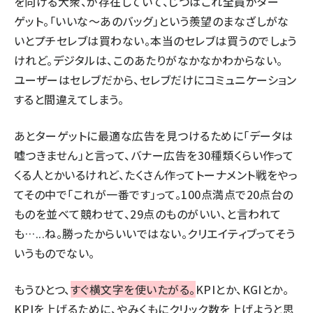
を向ける大衆、が存在していて、じつはこれ全員がター
ゲット。「いいな〜あのバッグ」という羨望のまなざしがな
いとプチセレブは買わない。本当のセレブは買うのでしょう
けれど。デジタルは、このあたりがなかなかわからない。
ユーザーはセレブだから、セレブだけにコミュニケーション
すると間違えてしまう。
あとターゲットに最適な広告を見つけるために「データは
嘘つきません」と言って、バナー広告を30種類くらい作って
くる人とかいるけれど、たくさん作ってトーナメント戦をやっ
てその中で「これが一番です」って。100点満点で20点台の
ものを並べて競わせて、29点のものがいい、と言われて
も…...ね。勝ったからいいではない。クリエイティブってそう
いうものでない。
もうひとつ、
すぐ横文字を使いたがる。
KPIとか、KGIとか。
KPIを上げるために、やみくもにクリック数を上げようと思