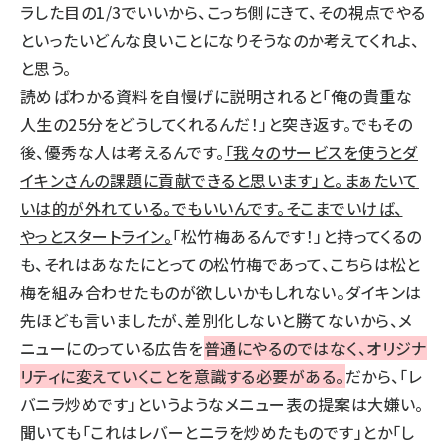
ラした目の1/3でいいから、こっち側にきて、その視点でやる
といったいどんな良いことになりそうなのか考えてくれよ、
と思う。
読めばわかる資料を自慢げに説明されると「俺の貴重な
人生の25分をどうしてくれるんだ！」と突き返す。でもその
後、優秀な人は考えるんです。
「我々のサービスを使うとダ
イキンさんの課題に貢献できると思います」と。まぁたいて
いは的が外れている。でもいいんです。そこまでいけば、
やっとスタートライン。
「松竹梅あるんです！」と持ってくるの
も、それはあなたにとっての松竹梅であって、こちらは松と
梅を組み合わせたものが欲しいかもしれない。ダイキンは
先ほども言いましたが、差別化しないと勝てないから、メ
ニューにのっている広告を
普通にやるのではなく、オリジナ
リティに変えていくことを意識する必要がある。
だから、「レ
バニラ炒めです」というようなメニュー表の提案は大嫌い。
聞いても「これはレバーとニラを炒めたものです」とか「し