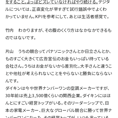
をすること。よっぽどズレていなければやり続ける。
デジタ
ルについては、正直変化が早すぎて試行錯誤中でよくわ
かっていません。KPIを参考にして、あとは生活者感覚で。
竹内
わかりますが、その腹のくくり方はなかなかできるも
のではないです。
片山
うちの競合ってパナソニックさんとか日立さんとか、
ものすごく大きくて広告宣伝のお金もいっぱい持っている
会社さん。うちはお金がないから差別化。大手さんと違うこ
とや他社が考えられないことをやらないと勝負にならない
んです。
ダイキンは今や世界ナンバーワンの空調メーカーですが、
30年前は売上3,500億くらいの関西企業。ダイキンにはほ
んとにすごい経営トップがいる。そのリーダーシップで、日
本の家電メーカー、巨大なグローバル競合に勝って世界ナ
ンバーワンになった。その経営トップが、いつも言っている