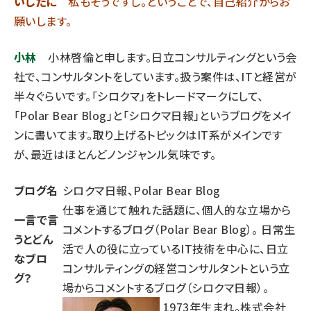
いしたに
私もそうですし。ということで、自己紹介からお
願いします。
小林
小林啓倫と申します。日立コンサルティングという会
社で、コンサルタントをしています。扱う案件は、ITと経営が
半々ぐらいです。「シロクマ」をトレードマークにして、
「Polar Bear Blog」と「シロクマ日報」というブログをメイ
ンに書いてます。取り上げるトピックはIT系がメインです
が、最近はほとんどノンジャンル気味です。
ブログ名
シロクマ日報
、
Polar Bear Blog
仕事を通じて触れた話題に、個人的な立場から
一言で言
コメントするブログ（Polar Bear Blog）。 日常生
うとどん
活で人の役に立っているIT技術を中心に、日立
なブロ
コンサルティングの経営コンサルタントという立
グ？
場からコメントするブログ（シロクマ日報）。
1973年生まれ。株式会社