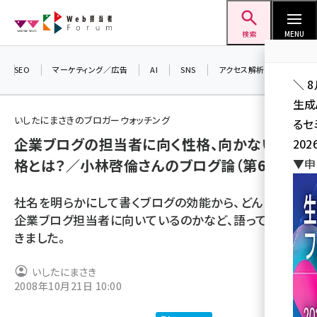
メ
Web担当者Forum
イ
検索
MENU
ン
コ
SEO
マーケティング／広告
AI
SNS
アクセス解析／データ分析
＼ 
ン
生成
テ
いしたにまさきのブロガーウォッチング
るセ
ン
企業ブログの担当者に向く性格、向かない性
202
ツ
seo (3541)
格とは？／小林啓倫さんのブログ論（第6回）
▼申
に
ai (2827)
移
社名を明らかにして書くブログの効能から、どんな人が
動
youtube (2449)
企業ブログ担当者に向いているのかなど、語っていただ
きました。
note (2323)
セミナー (2318)
いしたにまさき
2008年10月21日 10:00
z世代 (1632)
meo (1282)