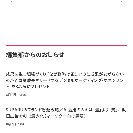
Amazon ビジネス・経済関連書籍 の売れ筋ランキン
Amazon 家電＆カメラ の売れ筋ランキング
Amazon パソコン・周辺機器 の売れ筋ランキング
グ
更新日時：2026/06/26 19:00
更新日時：2026/06/26 19:00
更新日時：2026/06/26 19:00
anan(アンアン)2026/07/01号 No.2501[魅せる
KIOXIA(キオクシア) 旧東芝メモリ microSD
KIOXIA(キオクシア) 旧東芝メモリ microSD
カラダ2026／宮舘涼太]
128GB UHS-I Class10 (最大読出速度
128GB UHS-I Class10 (最大読出速度
100MB/s) Nintendo Switch動作確認済 国内
100MB/s) Nintendo Switch動作確認済 国内
￥880
サポート正規品 メーカー保証5年 KLMEA128G
サポート正規品 メーカー保証5年 KLMEA128G
￥2,680
￥2,680
編集部からのおしらせ
anan(アンアン)2026/06/24号 No.2500増刊
スペシャルエディション[王道エンタメの矜持／
NIMASO ガラスフィルム iPhone 17 用 保護フィ
Amazon eギフトカード - Amazonロゴ - クラ
BTS]
ルム 強化ガラス 耐衝撃 高透過率 指紋防止 貼りや
シック
すい ガイド枠付き いPhone17 (6.3インチ) 対応
成果を生む組織づくり『なぜ戦略は正しいのに成果があがらない
￥1,100
￥5,000
2枚セット DSP25F1698
のか？ 事業成長をリードするデジタルマーケティング・マネジメン
￥1,599
ト』を3名様にプレゼント
anan(アンアン)2026/07/08号 No.2502[2026
Anker PowerLine III Flow USB-C & USB-C
年後半、あなたの恋と運命／山田涼介]
【New】Amazon Fire TV Stick HD | 手軽にスト
ケーブル Anker絡まないケーブル 240W 結束バン
8月7日 10:00
リーミングをはじめよう | ストリーミングメディアプ
ド付き USB PD対応 シリコン素材採用 iPhone
￥880
レイヤー
17 / 16 / 15 / Galaxy iPad Pro MacBook
￥1,890
Pro/Air 各種対応 (1.8m ミッドナイトブラック)
SUBARUのブランド想起戦略／AI活用のカギは「量」より「質」／動
￥6,980
画広告をAIで最大化【マーケター向け講演】
ママ投資家が育休中に１億貯めた株式投資
アサヒ飲料 モンスター エナジー 355ml×24本
￥1,870
8月7日 7:04
Anker Soundcore P31i (Bluetooth 6.1) 【完
￥4,192
全ワイヤレスイヤホン/アクティブノイズキャンセリ