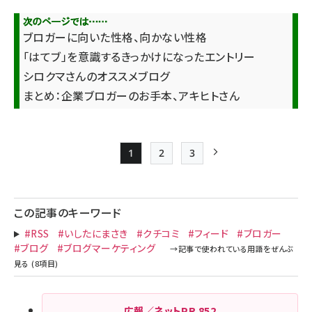
ブロガーに向いた性格、向かない性格
「はてブ」を意識するきっかけになったエントリー
シロクマさんのオススメブログ
まとめ：企業ブロガーのお手本、アキヒトさん
1
2
3
Page
Page
Page
次ページ
ペー
ジ
この記事のキーワード
送
#RSS
#いしたにまさき
#クチコミ
#フィード
#ブロガー
り
#ブログ
#ブログマーケティング
広報／ネットPR
852