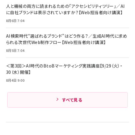
ング/マルチポイント接続 / 最大50時間再生 / PSE
人と機械の両方に読まれるための「アクセシビリティツリー」／AI
組織の成果を最大化する ルールのデザイン
技術基準適合】ブラック
￥5,990
サッポロ 生ビール 黒ラベル 350ml 缶 24本 ビー
に自社ブランドは表示されていますか？【Web担当者向け講演】
￥1,980
ル ケース買い【6/30応募〆切! 黒ラベルビヤセラー
8月6日 7:04
キャンペーン】
Anker PowerLine III Flow USB-C & USB-C
ケーブル Anker絡まないケーブル 240W 結束バン
￥4,857
ド付き USB PD対応 シリコン素材採用 iPhone
AI検索時代“選ばれるブランド”はどう作る？／生成AI時代に求め
Amazonランキングをもっと見る
17 / 16 / 15 / Galaxy iPad Pro MacBook
￥1,890
られる次世代Web制作フロー【Web担当者向け講演】
Pro/Air 各種対応 (1.8m ミッドナイトブラック)
Amazonランキングをもっと見る
8月5日 7:04
Amazonランキングをもっと見る
＜第3回＞AI時代のBtoBマーケティング実践講座【9/29（火）・
30（水）開催】
8月4日 9:00
すべて見る