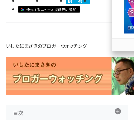
49
優先するニュース提供元に追加
llmo (1171)
いしたにまさきのブロガーウォッチング
目次