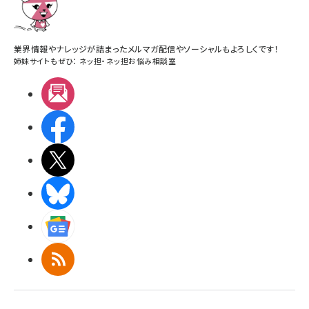
業界情報やナレッジが詰まったメルマガ配信やソーシャルもよろしくです！
姉妹サイトもぜひ：
ネッ担
・
ネッ担お悩み相談室
メルマガ
Facebook
X(エックス)
BlueSky
Googleニュース
RSS