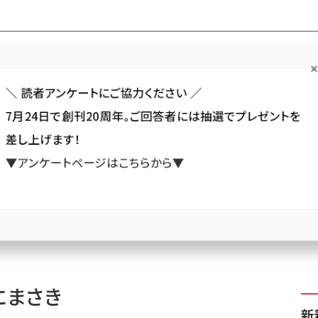
Forum
Web担
Web担ビギナー
Web担メルマガ
連載・特集
＼ 読者アンケートにご協力ください ／
7月24日で創刊20周年。ご回答者には抽選でプレゼントを
カテゴリ／種別
セミナー／イベント
から探す
から探す
差し上げます！
▼アンケートページはこちらから▼
SNS
アクセス解析／データ分析
サイト制作／デザイン
CMS
にまさき
新