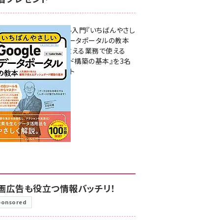
無料BIツール入門『いちばんやさし
いGoogleデータポータルの教本
人気講師が教える業務で使える
ダッシュボード構築の基本』を3名
様にプレゼント
7月31日 10:00
画広告も役立つ情報バッチリ！
ponsored