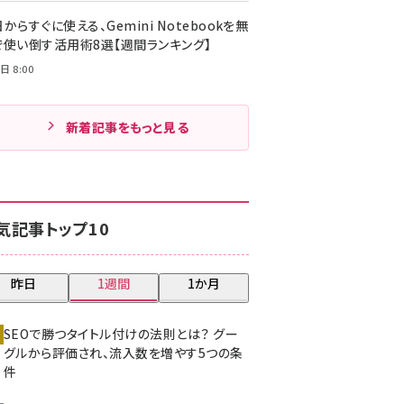
からすぐに使える、Gemini Notebookを無
で使い倒す活用術8選【週間ランキング】
日 8:00
新着記事をもっと見る
気記事トップ10
昨日
1週間
1か月
SEOで勝つタイトル付けの法則とは？ グー
グルから評価され、流入数を増やす5つの条
件