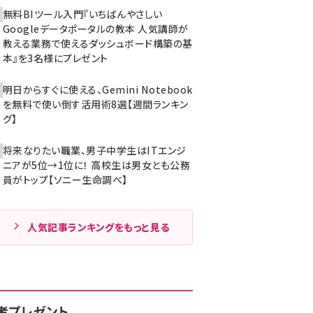
無料BIツール入門『いちばんやさしい
Googleデータポータルの教本 人気講師が
教える業務で使えるダッシュボード構築の基
本』を3名様にプレゼント
明日からすぐに使える、Gemini Notebook
を無料で使い倒す活用術8選【週間ランキン
グ】
将来なりたい職業、男子中学生はITエンジ
ニアが5位→1位に！ 高校生は男女とも公務
員がトップ【ソニー生命調べ】
人気記事ランキングをもっと見る
者プレゼント