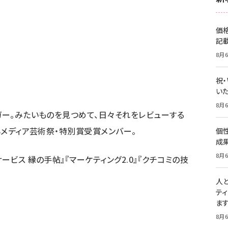
価
記
8月6
祝
いた
8月6
ガー。みたいものを見つめて、日々それをレビューする
2年メディア芸術祭・特別賞受賞メンバー。
個
成
8月6
サービス 縁の手帖
』『
マーケティング2.0
』『
クチコミの技
人
テ
ま
8月6