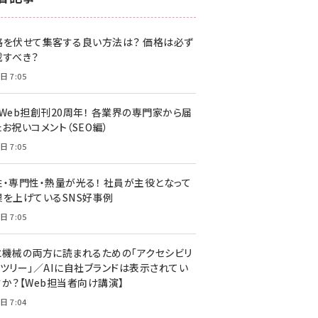
z世代 (1622)
格を伏せて集客する良い方法は？ 価格は必ず
meo (1275)
載すべき？
llmo (1161)
日 7:05
・Web担創刊20周年！ 各業界の専門家から届
お祝いコメント（SEO編）
日 7:05
性・専門性・熱量が光る！ 社員が主役となって
果を上げているSNS好事例
日 7:05
と機械の両方に読まれるための「アクセシビリ
ィツリー」／AIに自社ブランドは表示されてい
すか？【Web担当者向け講演】
日 7:04