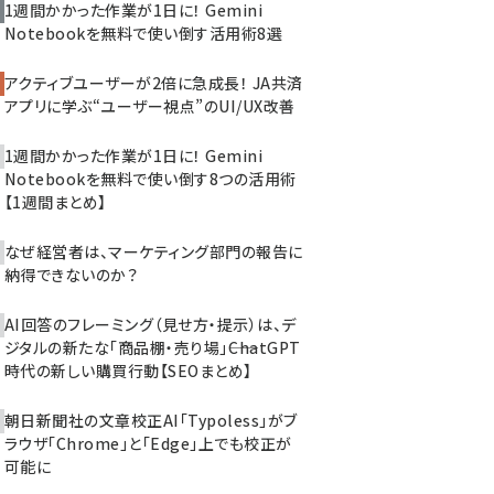
1週間かかった作業が1日に！ Gemini
Notebookを無料で使い倒す活用術8選
アクティブユーザーが2倍に急成長！ JA共済
アプリに学ぶ“ユーザー視点”のUI/UX改善
1週間かかった作業が1日に！ Gemini
Notebookを無料で使い倒す8つの活用術
【1週間まとめ】
なぜ経営者は、マーケティング部門の報告に
納得できないのか？
AI回答のフレーミング（見せ方・提示）は、デ
ジタルの新たな「商品棚・売り場」――ChatGPT
時代の新しい購買行動【SEOまとめ】
朝日新聞社の文章校正AI「Typoless」がブ
ラウザ「Chrome」と「Edge」上でも校正が
可能に