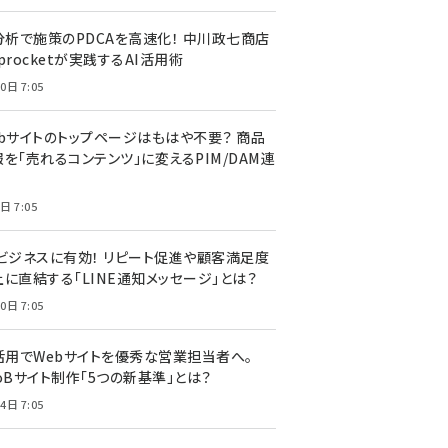
I分析で施策のPDCAを高速化！ 中川政七商店
procketが実践するAI活用術
0日 7:05
ebサイトのトップページはもはや不要？ 商品
を「売れるコンテンツ」に変えるPIM/DAM連
日 7:05
Cビジネスに有効！ リピート促進や顧客満足度
上に直結する「LINE通知メッセージ」とは？
0日 7:05
I活用でWebサイトを優秀な営業担当者へ。
oBサイト制作「5つの新基準」とは？
4日 7:05