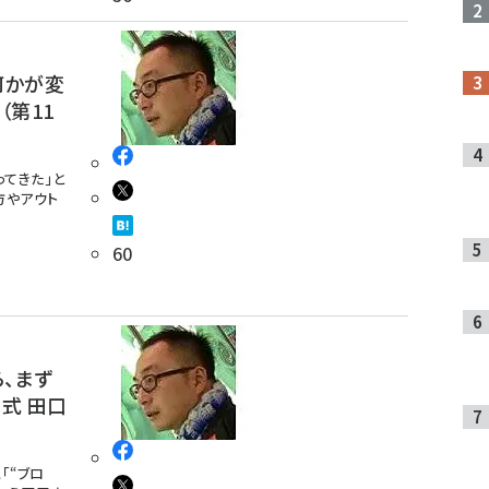
何かが変
（第11
ってきた」と
方やアウト
60
、まず
式 田口
「“ブロ