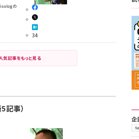
sologの
34
人気記事をもっと見る
5記事）
企
S