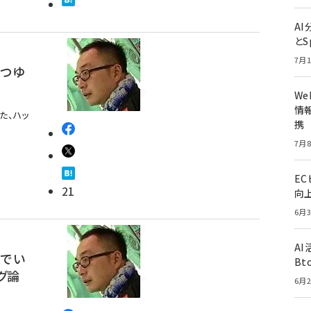
A
とS
7月1
まつゆ
W
情報
た、ハッ
携
7月8
E
21
向
6月3
A
スでい
Bt
グ論
6月2