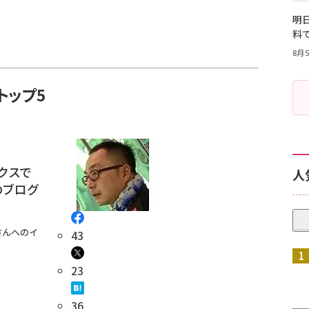
明日
料
8月5
トップ5
クスで
人
のブログ
さんへのイ
43
23
36