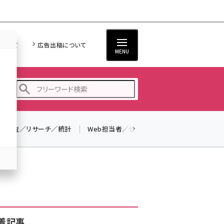
について
広告出稿について
MENU
調査／リサーチ／統計
Web担当者／仕事
法律／標準規格
seo (3523)
ai (2804)
youtube (2429)
note (2312)
セミナー (2303)
着記事