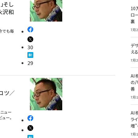
」そし
10
」永沢和
ロー
裏
7月2
今でも毎
デ
30
え
7月2
29
A
の
善
コツ／
7月1
連ニュー
AI
ビュー。
ライ
増
7月1