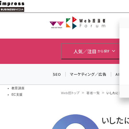
メ
イ
Web担当者
Web担当者
ン
EC担当者
コ
製品導入
ン
企業IT
ソフト開発
テ
人気／注目
から探す
IoT・AI
ン
DCクラウド
研究・調査
ツ
SEO
マーケティング／広告
AI
エネルギー
に
ドローン
移
教育講座
Web担トップ
著者一覧
いしたにまさき
EC支援
動
パ
ン
いした
く