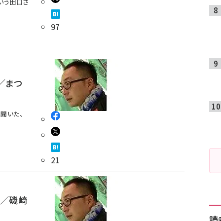
いう田口さ
97
／まつ
聞いた、
21
要／磯崎
読