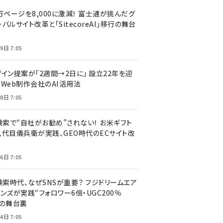
万ページを8,000に激減！ 富士通が挑んだグ
バルサイト改革と「SitecoreAI」移行の舞台
9日 7:05
ザイン提案が「2週間→2日に」 設立22年を迎
るWeb制作会社のAI活用法
8日 7:05
I検索で“自社がお勧め”されない！ お米ギフト
八代目儀兵衛が実践、GEO時代のECサイト改
6日 7:05
検索時代、なぜSNSが重要？ フジドリームエア
ンズが実践“フォロワー6倍・UGC200％
”の舞台裏
4日 7:05