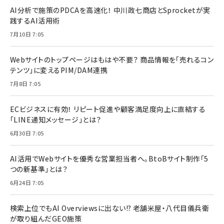
AI分析で施策のPDCAを高速化！ 中川政七商店とSprocketが実
践するAI活用術
7月10日 7:05
Webサイトのトップページはもはや不要？ 商品情報を「売れるコン
テンツ」に変えるPIM/DAM連携
7月8日 7:05
ECビジネスに有効！ リピート促進や顧客満足度向上に直結する
「LINE通知メッセージ」とは？
6月30日 7:05
AI活用でWebサイトを優秀な営業担当者へ。BtoBサイト制作「5
つの新基準」とは？
6月24日 7:05
検索上位でもAI Overviewsに出ない!? 老舗米屋・八代目儀兵衛
が取り組んだGEO施策