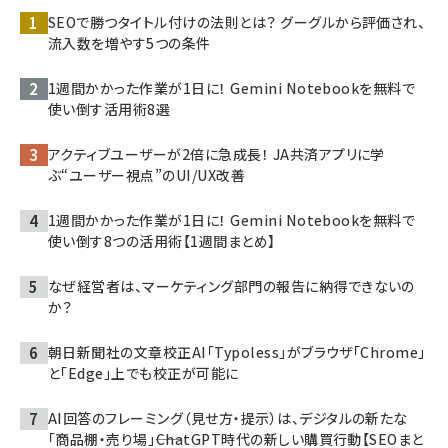
SEOで勝つタイトル付けの法則とは？ グーグルから評価され、
流入数を増やす5つの条件
1週間かかった作業が1日に！ Gemini Notebookを無料で
使い倒す活用術8選
アクティブユーザーが2倍に急成長！ JA共済アプリに学
ぶ“ユーザー視点”のUI/UX改善
1週間かかった作業が1日に！ Gemini Notebookを無料で
使い倒す8つの活用術【1週間まとめ】
なぜ経営者は、マーケティング部門の報告に納得できないの
か？
朝日新聞社の文章校正AI「Typoless」がブラウザ「Chrome」
と「Edge」上でも校正が可能に
AI回答のフレーミング（見せ方・提示）は、デジタルの新たな
「商品棚・売り場」――ChatGPT時代の新しい購買行動【SEOまと