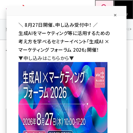
メ
Web担当者Forum
イ
検索
MENU
ン
＼ 8月27日開催、申し込み受付中！ ／
コ
SEO
マーケティング／広告
AI
SNS
アクセス解析／データ分析
生成AIをマーケティング等に活用するための
ン
考え方を学べるセミナーイベント「生成AI ×
テ
やってみました！ リモートユーザーテスト
マーケティング フォーラム 2026」開催！
ン
▼申し込みはこちらから▼
ツ
seo (3524)
に
ai (2804)
移
動
youtube (2431)
note (2312)
セミナー (2306)
z世代 (1622)
人気記事ランキング
meo (1275)