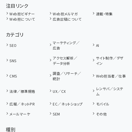
注目リンク
Web担ビギナー
Web担メルマガ
連載・特集
Web担について
広告出稿について
カテゴリ
マーケティング／
SEO
AI
広告
アクセス解析／
サイト制作／デザ
SNS
データ分析
イン
調査／リサーチ／
CMS
Web担当者／仕事
統計
レンサバ／システ
法律／標準規格
UX／CX
ム
広報／ネットPR
EC／ネットショップ
モバイル
メールマーケ
SEM
その他
種別