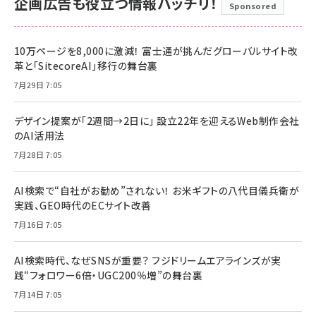
企画広告も役立つ情報バッチリ！
Sponsored
10万ページを8,000に激減！ 富士通が挑んだグローバルサイト改
革と「SitecoreAI」移行の舞台裏
7月29日 7:05
デザイン提案が「2週間→2日に」 設立22年を迎えるWeb制作会社
のAI活用法
7月28日 7:05
AI検索で“自社がお勧め”されない！ お米ギフトの八代目儀兵衛が
実践、GEO時代のECサイト改善
7月16日 7:05
AI検索時代、なぜSNSが重要？ フジドリームエアラインズが実
践“フォロワー6倍・UGC200％増”の舞台裏
7月14日 7:05