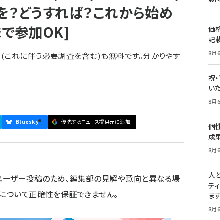
 何を？どうすれば？これから始め
で参加OK]
価
記
8月6
(これに伴う必要調査を含む)も無料です。分かりやす
祝
いた
8月6
Bluesky
優先するニュース提供元に追加
個
成
8月6
人
ユーザー投稿のため、編集部の見解や意向と異なる場
テ
容について正確性を保証できません。
ま
8月6