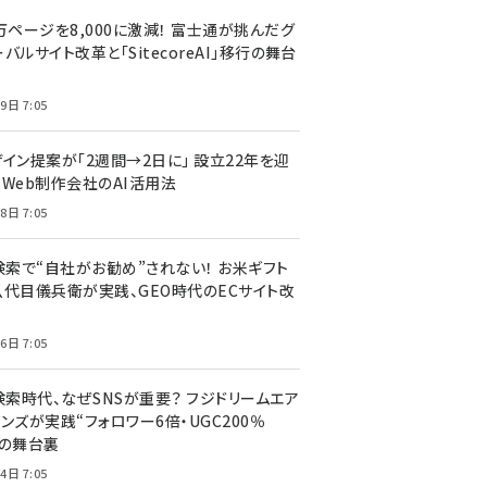
万ページを8,000に激減！ 富士通が挑んだグ
バルサイト改革と「SitecoreAI」移行の舞台
9日 7:05
ザイン提案が「2週間→2日に」 設立22年を迎
るWeb制作会社のAI活用法
8日 7:05
I検索で“自社がお勧め”されない！ お米ギフト
八代目儀兵衛が実践、GEO時代のECサイト改
6日 7:05
検索時代、なぜSNSが重要？ フジドリームエア
ンズが実践“フォロワー6倍・UGC200％
”の舞台裏
4日 7:05