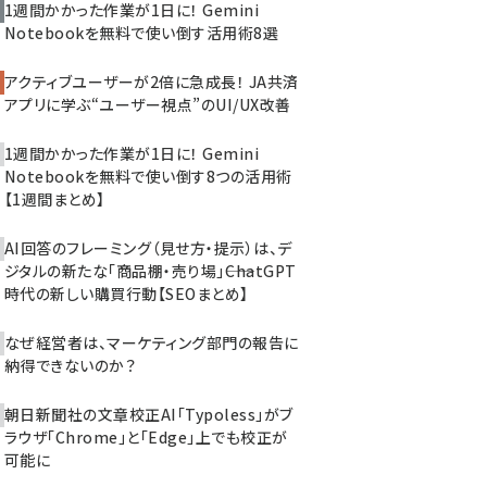
1週間かかった作業が1日に！ Gemini
Notebookを無料で使い倒す活用術8選
アクティブユーザーが2倍に急成長！ JA共済
アプリに学ぶ“ユーザー視点”のUI/UX改善
1週間かかった作業が1日に！ Gemini
Notebookを無料で使い倒す8つの活用術
【1週間まとめ】
AI回答のフレーミング（見せ方・提示）は、デ
ジタルの新たな「商品棚・売り場」――ChatGPT
時代の新しい購買行動【SEOまとめ】
なぜ経営者は、マーケティング部門の報告に
納得できないのか？
朝日新聞社の文章校正AI「Typoless」がブ
ラウザ「Chrome」と「Edge」上でも校正が
可能に