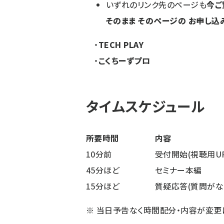
いずれのリンク先のページも
今ご
そのまま そのページの お申し込
・
TECH PLAY
・
こくちーずプロ
タイムスケジュール
所要時間
内容
10分前
受付開始(視聴用U
45分ほど
セミナー本編
15分ほど
質疑応答(質問がな
※ 当日予告なく時間配分・内容が変更