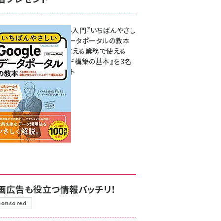
無料BIツール入門『いちばんやさし
いGoogleデータポータルの教本
人気講師が教える業務で使える
ダッシュボード構築の基本』を3名
様にプレゼント
7月31日 10:00
画広告も役立つ情報バッチリ！
ponsored