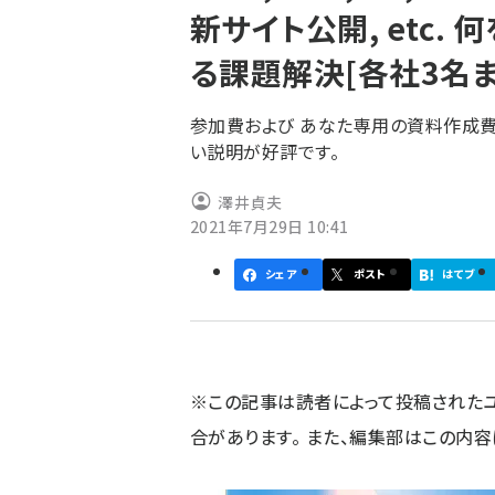
新サイト公開, etc.
ず
る課題解決[各社3名ま
参加費および あなた専用の資料作成費
い説明が好評です。
澤井貞夫
2021年7月29日 10:41
シェア
ポスト
はてブ
※この記事は読者によって投稿された
合があります。 また、編集部はこの内