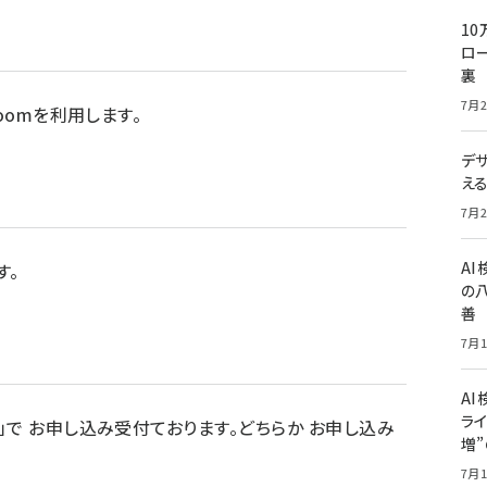
10
ロー
裏
7月2
oomを利用します。
デ
え
7月2
A
す。
の
善
7月1
AI
ライ
」で お申し込み受付ております。どちらか お申し込み
増
7月1