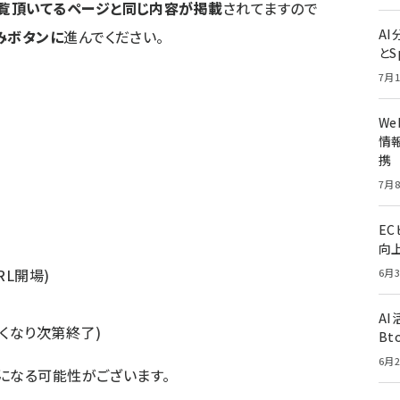
覧頂いてるページと同じ内容が掲載
されてますので
A
みボタンに
進んでください。
とS
7月1
W
情報
携
7月8
E
向
RL開場)
6月3
A
くなり次第終了)
Bt
6月2
になる可能性がございます。