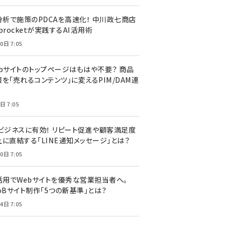
I分析で施策のPDCAを高速化！ 中川政七商店
procketが実践するAI活用術
0日 7:05
ebサイトのトップページはもはや不要？ 商品
を「売れるコンテンツ」に変えるPIM/DAM連
日 7:05
Cビジネスに有効！ リピート促進や顧客満足度
上に直結する「LINE通知メッセージ」とは？
0日 7:05
I活用でWebサイトを優秀な営業担当者へ。
oBサイト制作「5つの新基準」とは？
4日 7:05