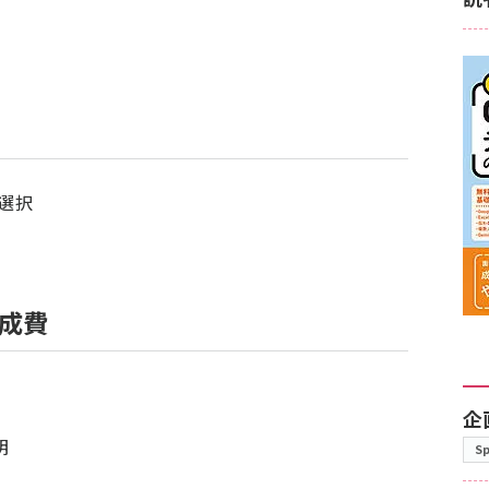
選択
成費
企
明
S