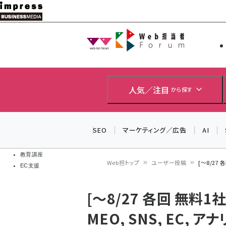
メ
イ
Web担当者
Web担当者
ン
EC担当者
コ
製品導入
ン
企業IT
ソフト開発
テ
人気／注目
から探す
IoT・AI
ン
DCクラウド
研究・調査
ツ
SEO
マーケティング／広告
AI
エネルギー
に
ドローン
移
教育講座
Web担トップ
ユーザー投稿
[～8/27 
EC支援
動
パ
[～8/27 各回 無料1
ン
MEO, SNS, EC, 
く