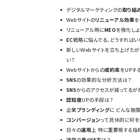
デジタルマーケティングの
取り組
Webサイトの
リニューアル効果
を
リニューアル時に
MEO
を強化しよ
EC
戦略に悩んでる、どうすればい
新しいWebサイトを立ち上げたが
い？
Webサイトからの
成約率
をUPす
SNS
の効果的な分析方法は？
SNS
からのアクセスが減ってるが
認知度
UPの手段は？
企業
ブランディング
に どんな施
コンバージョン
って具体的に何を
日々の
運用
上 特に重要視する指
課題の
見つけ方
は？