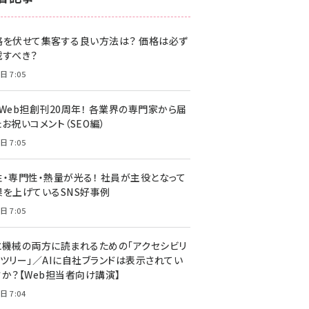
z世代 (1622)
格を伏せて集客する良い方法は？ 価格は必ず
meo (1275)
載すべき？
llmo (1161)
日 7:05
・Web担創刊20周年！ 各業界の専門家から届
お祝いコメント（SEO編）
日 7:05
性・専門性・熱量が光る！ 社員が主役となって
果を上げているSNS好事例
日 7:05
と機械の両方に読まれるための「アクセシビリ
ィツリー」／AIに自社ブランドは表示されてい
すか？【Web担当者向け講演】
日 7:04