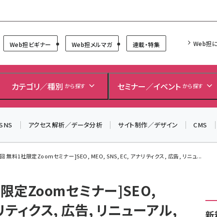
Forum
Web担
Web担ビギナー
Web担メルマガ
連載・特集
＼ 読者アンケートにご協力ください ／
7月24日で創刊20周年。ご回答者には抽選でプレゼントを
カテゴリ／種別
セミナー／イベント
から探す
から探す
差し上げます！
▼アンケートページはこちらから▼
SNS
アクセス解析／データ分析
サイト制作／デザイン
CMS
各回 無料1社限定Zoomセミナー]SEO, MEO, SNS, EC, アナリティクス, 広告, リニュ...
社限定Zoomセミナー]SEO,
アナリティクス, 広告, リニューアル,
新