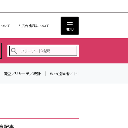
について
広告出稿について
MENU
調査／リサーチ／統計
Web担当者／仕事
法律／標準規格
seo (3523)
ai (2804)
youtube (2429)
note (2312)
セミナー (2303)
着記事