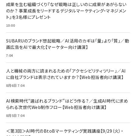
すい ガイド枠付き いPhone17 (6.3インチ) 対応
成果を生む組織づくり『なぜ戦略は正しいのに成果があがらない
￥1,100
￥5,000
2枚セット DSP25F1698
のか？ 事業成長をリードするデジタルマーケティング・マネジメン
￥1,599
ト』を3名様にプレゼント
anan(アンアン)2026/07/08号 No.2502[2026
Anker PowerLine III Flow USB-C & USB-C
年後半、あなたの恋と運命／山田涼介]
【New】Amazon Fire TV Stick HD | 手軽にスト
ケーブル Anker絡まないケーブル 240W 結束バン
10:00
リーミングをはじめよう | ストリーミングメディアプ
ド付き USB PD対応 シリコン素材採用 iPhone
￥880
レイヤー
17 / 16 / 15 / Galaxy iPad Pro MacBook
￥1,890
Pro/Air 各種対応 (1.8m ミッドナイトブラック)
SUBARUのブランド想起戦略／AI活用のカギは「量」より「質」／動
￥6,980
画広告をAIで最大化【マーケター向け講演】
ママ投資家が育休中に１億貯めた株式投資
アサヒ飲料 モンスター エナジー 355ml×24本
￥1,870
7:04
Anker Soundcore P31i (Bluetooth 6.1) 【完
￥4,192
全ワイヤレスイヤホン/アクティブノイズキャンセリ
ング/マルチポイント接続 / 最大50時間再生 / PSE
人と機械の両方に読まれるための「アクセシビリティツリー」／AI
組織の成果を最大化する ルールのデザイン
技術基準適合】ブラック
￥5,990
サッポロ 生ビール 黒ラベル 350ml 缶 24本 ビー
に自社ブランドは表示されていますか？【Web担当者向け講演】
￥1,980
ル ケース買い【6/30応募〆切! 黒ラベルビヤセラー
8月6日 7:04
キャンペーン】
Anker PowerLine III Flow USB-C & USB-C
ケーブル Anker絡まないケーブル 240W 結束バン
￥4,857
ド付き USB PD対応 シリコン素材採用 iPhone
AI検索時代“選ばれるブランド”はどう作る？／生成AI時代に求め
Amazonランキングをもっと見る
17 / 16 / 15 / Galaxy iPad Pro MacBook
￥1,890
られる次世代Web制作フロー【Web担当者向け講演】
Pro/Air 各種対応 (1.8m ミッドナイトブラック)
Amazonランキングをもっと見る
8月5日 7:04
Amazonランキングをもっと見る
＜第3回＞AI時代のBtoBマーケティング実践講座【9/29（火）・