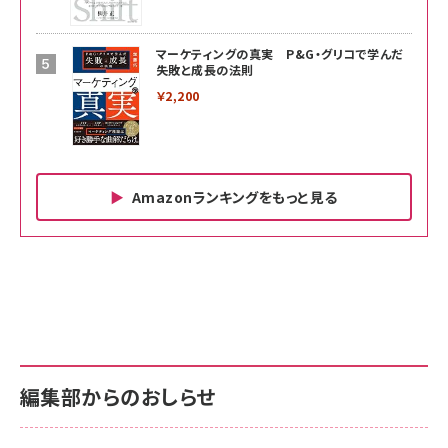
マーケティングの真実 P&G・グリコで学んだ
失敗と成長の法則
￥2,200
Amazonランキングをもっと見る
Amazon ビジネス・経済関連書籍 の売れ筋ランキン
Amazon 家電＆カメラ の売れ筋ランキング
Amazon パソコン・周辺機器 の売れ筋ランキング
グ
更新日時：2026/06/26 19:00
更新日時：2026/06/26 19:00
更新日時：2026/06/26 19:00
anan(アンアン)2026/07/01号 No.2501[魅せる
KIOXIA(キオクシア) 旧東芝メモリ microSD
KIOXIA(キオクシア) 旧東芝メモリ microSD
カラダ2026／宮舘涼太]
128GB UHS-I Class10 (最大読出速度
128GB UHS-I Class10 (最大読出速度
100MB/s) Nintendo Switch動作確認済 国内
100MB/s) Nintendo Switch動作確認済 国内
￥880
サポート正規品 メーカー保証5年 KLMEA128G
サポート正規品 メーカー保証5年 KLMEA128G
￥2,680
￥2,680
編集部からのおしらせ
anan(アンアン)2026/06/24号 No.2500増刊
スペシャルエディション[王道エンタメの矜持／
NIMASO ガラスフィルム iPhone 17 用 保護フィ
Amazon eギフトカード - Amazonロゴ - クラ
BTS]
ルム 強化ガラス 耐衝撃 高透過率 指紋防止 貼りや
シック