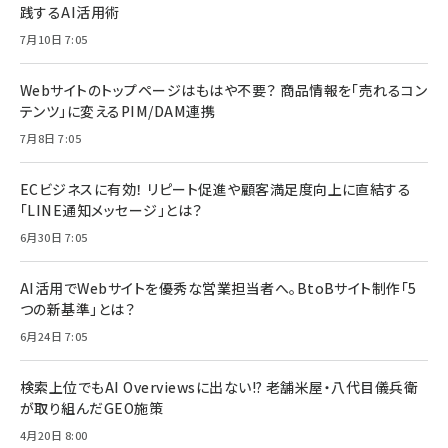
践するAI活用術
7月10日 7:05
Webサイトのトップページはもはや不要？ 商品情報を「売れるコン
テンツ」に変えるPIM/DAM連携
7月8日 7:05
ECビジネスに有効！ リピート促進や顧客満足度向上に直結する
「LINE通知メッセージ」とは？
6月30日 7:05
AI活用でWebサイトを優秀な営業担当者へ。BtoBサイト制作「5
つの新基準」とは？
6月24日 7:05
検索上位でもAI Overviewsに出ない!? 老舗米屋・八代目儀兵衛
が取り組んだGEO施策
4月20日 8:00