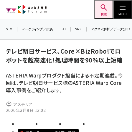
メ
Web担当者Forum
イ
検索
MENU
ン
コ
SEO
マーケティング／広告
AI
SNS
アクセス解析／データ分析
＼ 
ン
7月
テ
テレビ朝日サービス、Core×BizRobo!でロ
差
ン
ボットを超高速化！処理時間を90%以上短縮
▼
ツ
seo (3523)
に
ASTERIA Warpプロダクト担当による不定期連載。今
ai (2804)
移
回は、テレビ朝日サービス様のASTERIA Warp Core
動
youtube (2429)
導入事例をご紹介します。
note (2312)
アステリア
セミナー (2303)
2020年3月9日 13:02
z世代 (1622)
meo (1275)