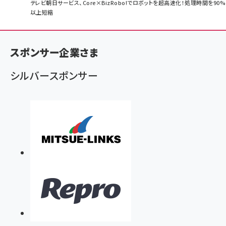
パ
テレビ朝日サービス、Core×BizRobo!でロボットを超高速化！処理時間を90%
以上短縮
ン
く
ず
スポンサー企業さま
シルバースポンサー