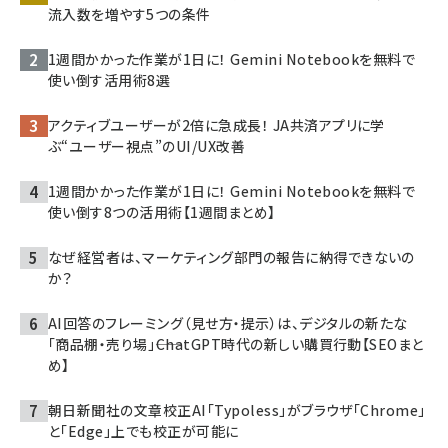
流入数を増やす5つの条件
1週間かかった作業が1日に！ Gemini Notebookを無料で
使い倒す活用術8選
アクティブユーザーが2倍に急成長！ JA共済アプリに学
ぶ“ユーザー視点”のUI/UX改善
1週間かかった作業が1日に！ Gemini Notebookを無料で
使い倒す8つの活用術【1週間まとめ】
なぜ経営者は、マーケティング部門の報告に納得できないの
か？
AI回答のフレーミング（見せ方・提示）は、デジタルの新たな
「商品棚・売り場」――ChatGPT時代の新しい購買行動【SEOまと
め】
朝日新聞社の文章校正AI「Typoless」がブラウザ「Chrome」
と「Edge」上でも校正が可能に