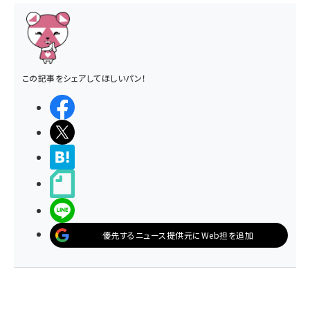
この記事をシェアしてほしいパン！
シェアする
ポストする
>ブクマする
noteで書く
LINEで送る
優先するニュース提供元にWeb担を追加