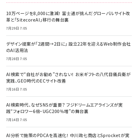
10万ページを8,000に激減！ 富士通が挑んだグローバルサイト改
革と「SitecoreAI」移行の舞台裏
7月29日 7:05
デザイン提案が「2週間→2日に」 設立22年を迎えるWeb制作会社
のAI活用法
7月28日 7:05
AI検索で“自社がお勧め”されない！ お米ギフトの八代目儀兵衛が
実践、GEO時代のECサイト改善
7月16日 7:05
AI検索時代、なぜSNSが重要？ フジドリームエアラインズが実
践“フォロワー6倍・UGC200％増”の舞台裏
7月14日 7:05
AI分析で施策のPDCAを高速化！ 中川政七商店とSprocketが実