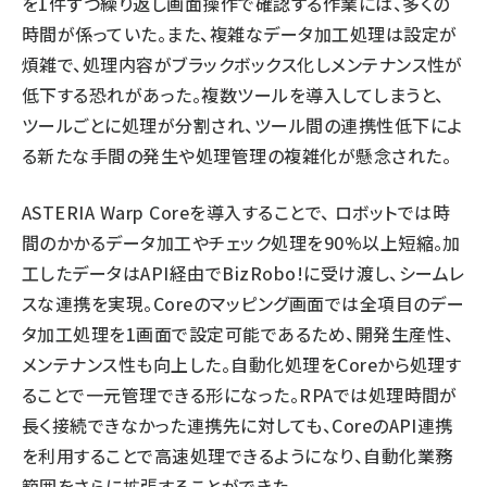
を1件ずつ繰り返し画面操作で確認する作業には、多くの
時間が係っていた。また、複雑なデータ加工処理は設定が
煩雑で、処理内容がブラックボックス化しメンテナンス性が
低下する恐れがあった。複数ツールを導入してしまうと、
ツールごとに処理が分割され、ツール間の連携性低下によ
る新たな手間の発生や処理管理の複雑化が懸念された。
ASTERIA Warp Coreを導入することで、 ロボットでは時
間のかかるデータ加工やチェック処理を90%以上短縮。加
工したデータはAPI経由でBizRobo!に受け渡し、シームレ
スな連携を実現。Coreのマッピング画面では全項目のデー
タ加工処理を1画面で設定可能であるため、開発生産性、
メンテナンス性も向上した。自動化処理をCoreから処理す
ることで一元管理できる形になった。RPAでは処理時間が
長く接続できなかった連携先に対しても、CoreのAPI連携
を利用することで高速処理できるようになり、自動化業務
範囲をさらに拡張することができた。