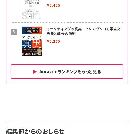
￥2,420
マーケティングの真実 P&G・グリコで学んだ
失敗と成長の法則
￥2,200
Amazonランキングをもっと見る
Amazon ビジネス・経済関連書籍 の売れ筋ランキン
Amazon 家電＆カメラ の売れ筋ランキング
Amazon パソコン・周辺機器 の売れ筋ランキング
グ
更新日時：2026/06/26 19:00
更新日時：2026/06/26 19:00
更新日時：2026/06/26 19:00
anan(アンアン)2026/07/01号 No.2501[魅せる
KIOXIA(キオクシア) 旧東芝メモリ microSD
KIOXIA(キオクシア) 旧東芝メモリ microSD
カラダ2026／宮舘涼太]
128GB UHS-I Class10 (最大読出速度
128GB UHS-I Class10 (最大読出速度
100MB/s) Nintendo Switch動作確認済 国内
100MB/s) Nintendo Switch動作確認済 国内
￥880
サポート正規品 メーカー保証5年 KLMEA128G
サポート正規品 メーカー保証5年 KLMEA128G
￥2,680
￥2,680
編集部からのおしらせ