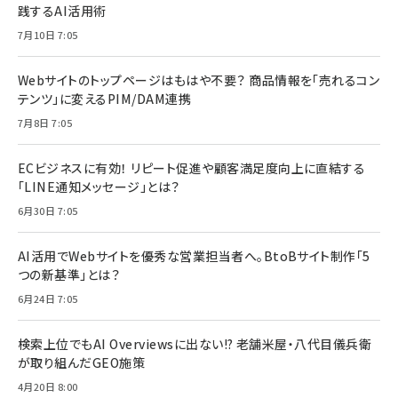
践するAI活用術
7月10日 7:05
Webサイトのトップページはもはや不要？ 商品情報を「売れるコン
テンツ」に変えるPIM/DAM連携
7月8日 7:05
ECビジネスに有効！ リピート促進や顧客満足度向上に直結する
「LINE通知メッセージ」とは？
6月30日 7:05
AI活用でWebサイトを優秀な営業担当者へ。BtoBサイト制作「5
つの新基準」とは？
6月24日 7:05
検索上位でもAI Overviewsに出ない!? 老舗米屋・八代目儀兵衛
が取り組んだGEO施策
4月20日 8:00