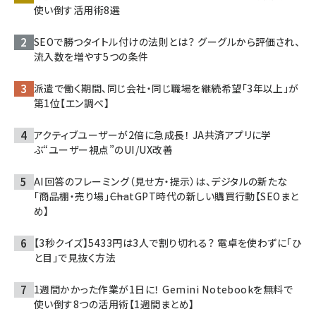
使い倒す活用術8選
SEOで勝つタイトル付けの法則とは？ グーグルから評価され、
流入数を増やす5つの条件
派遣で働く期間、同じ会社・同じ職場を継続希望「3年以上」が
第1位【エン調べ】
アクティブユーザーが2倍に急成長！ JA共済アプリに学
ぶ“ユーザー視点”のUI/UX改善
AI回答のフレーミング（見せ方・提示）は、デジタルの新たな
「商品棚・売り場」――ChatGPT時代の新しい購買行動【SEOまと
め】
【3秒クイズ】5433円は3人で割り切れる？ 電卓を使わずに「ひ
と目」で見抜く方法
1週間かかった作業が1日に！ Gemini Notebookを無料で
使い倒す8つの活用術【1週間まとめ】