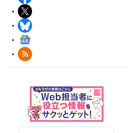
X(エックス)
BlueSky
Googleニュース
RSS