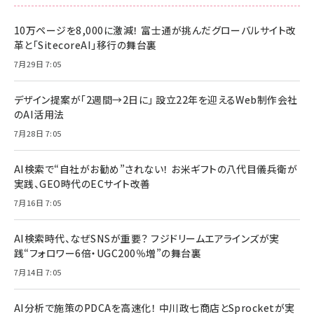
10万ページを8,000に激減！ 富士通が挑んだグローバルサイト改
革と「SitecoreAI」移行の舞台裏
7月29日 7:05
デザイン提案が「2週間→2日に」 設立22年を迎えるWeb制作会社
のAI活用法
7月28日 7:05
AI検索で“自社がお勧め”されない！ お米ギフトの八代目儀兵衛が
実践、GEO時代のECサイト改善
7月16日 7:05
AI検索時代、なぜSNSが重要？ フジドリームエアラインズが実
践“フォロワー6倍・UGC200％増”の舞台裏
7月14日 7:05
AI分析で施策のPDCAを高速化！ 中川政七商店とSprocketが実