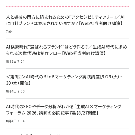
anan(アンアン)2026/06/24号 No.2500増刊
スペシャルエディション[王道エンタメの矜持／
NIMASO ガラスフィルム iPhone 17 用 保護フィ
Amazon eギフトカード - Amazonロゴ - クラ
BTS]
ルム 強化ガラス 耐衝撃 高透過率 指紋防止 貼りや
シック
すい ガイド枠付き いPhone17 (6.3インチ) 対応
人と機械の両方に読まれるための「アクセシビリティツリー」／AI
￥1,100
￥5,000
2枚セット DSP25F1698
に自社ブランドは表示されていますか？【Web担当者向け講演】
￥1,599
7:04
anan(アンアン)2026/07/08号 No.2502[2026
Anker PowerLine III Flow USB-C & USB-C
年後半、あなたの恋と運命／山田涼介]
【New】Amazon Fire TV Stick HD | 手軽にスト
ケーブル Anker絡まないケーブル 240W 結束バン
リーミングをはじめよう | ストリーミングメディアプ
ド付き USB PD対応 シリコン素材採用 iPhone
￥880
AI検索時代“選ばれるブランド”はどう作る？／生成AI時代に求め
レイヤー
17 / 16 / 15 / Galaxy iPad Pro MacBook
￥1,890
Pro/Air 各種対応 (1.8m ミッドナイトブラック)
られる次世代Web制作フロー【Web担当者向け講演】
￥6,980
ママ投資家が育休中に１億貯めた株式投資
8月5日 7:04
アサヒ飲料 モンスター エナジー 355ml×24本
￥1,870
Anker Soundcore P31i (Bluetooth 6.1) 【完
￥4,192
全ワイヤレスイヤホン/アクティブノイズキャンセリ
＜第3回＞AI時代のBtoBマーケティング実践講座【9/29（火）・
ング/マルチポイント接続 / 最大50時間再生 / PSE
30（水）開催】
組織の成果を最大化する ルールのデザイン
技術基準適合】ブラック
￥5,990
サッポロ 生ビール 黒ラベル 350ml 缶 24本 ビー
8月4日 9:00
￥1,980
ル ケース買い【6/30応募〆切! 黒ラベルビヤセラー
キャンペーン】
Anker PowerLine III Flow USB-C & USB-C
ケーブル Anker絡まないケーブル 240W 結束バン
￥4,857
AI時代のSEOやデータ分析がわかる「生成AI×マーケティング
ド付き USB PD対応 シリコン素材採用 iPhone
フォーラム 2026」講師の必読記事7選【8/27開催】
Amazonランキングをもっと見る
17 / 16 / 15 / Galaxy iPad Pro MacBook
￥1,890
Pro/Air 各種対応 (1.8m ミッドナイトブラック)
8月4日 7:04
Amazonランキングをもっと見る