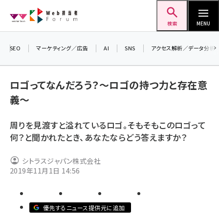
メ
Web担当者Forum
イ
検索
MENU
ン
コ
SEO
マーケティング／広告
AI
SNS
アクセス解析／データ分析
ン
＼
7
テ
ロゴってなんだろう？～ロゴの持つ力と存在意
差
ン
義～
ツ
seo (3519)
に
周りを見渡すと溢れているロゴ。そもそもこのロゴって
ai (2801)
移
何？と聞かれたとき、あなたならどう答えますか？
動
youtube (2425)
シトラスジャパン株式会社
note (2310)
2019年11月1日 14:56
セミナー (2301)
z世代 (1620)
優先するニュース提供元に追加
meo (1274)