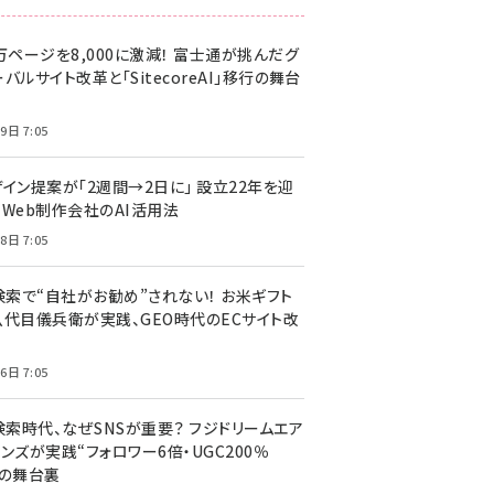
万ページを8,000に激減！ 富士通が挑んだグ
バルサイト改革と「SitecoreAI」移行の舞台
9日 7:05
ザイン提案が「2週間→2日に」 設立22年を迎
るWeb制作会社のAI活用法
8日 7:05
I検索で“自社がお勧め”されない！ お米ギフト
八代目儀兵衛が実践、GEO時代のECサイト改
6日 7:05
検索時代、なぜSNSが重要？ フジドリームエア
ンズが実践“フォロワー6倍・UGC200％
”の舞台裏