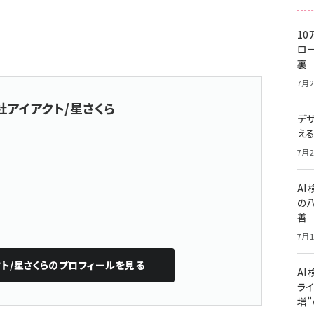
10
ロー
裏
7月2
社アイアクト/星さくら
デ
え
7月2
A
の
善
7月1
ト/星さくら
のプロフィールを見る
AI
ライ
増