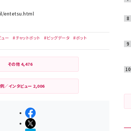
il/entetsu.html
ビュー
#チャットボット
#ビッグデータ
#ボット
その他
4,476
例／インタビュー
2,006
シェアする
ポストする