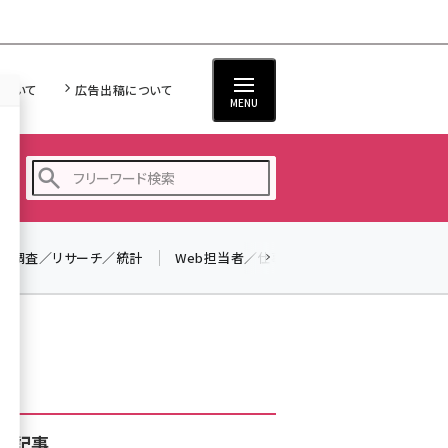
について
広告出稿について
MENU
調査／リサーチ／統計
Web担当者／仕事
法律／標準規格
seo (3528)
ai (2811)
youtube (2439)
note (2315)
セミナー (2308)
着記事