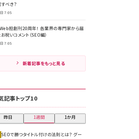
載すべき？
日 7:05
・Web担創刊20周年！ 各業界の専門家から届
お祝いコメント（SEO編）
日 7:05
新着記事をもっと見る
気記事トップ10
昨日
1週間
1か月
SEOで勝つタイトル付けの法則とは？ グー