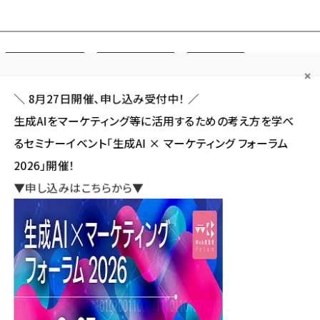
Forum
Web担
Web担ビギナー
Web担メルマガ
連載・特集
＼ 8月27日開催、申し込み受付中！ ／
生成AIをマーケティング等に活用するための考え方を学べ
カテゴリ／種別
セミナー／イベント
から探す
から探す
るセミナーイベント「生成AI × マーケティング フォーラム
2026」開催！
SNS
アクセス解析／データ分析
サイト制作／デザイン
CMS
▼申し込みはこちらから▼
チャットボット『Cogmo Attend』導入企業事例
『Cogmo Attend』導入企業
新