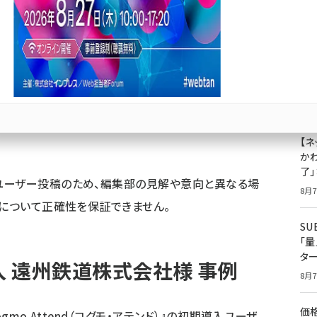
拾ってくれるー遠州鉄道株式会社
成
果
ジ
プ
Bluesky
優先するニュース提供元に追加
8月7
【ネ
かわ
了
ユーザー投稿のため、編集部の見解や意向と異なる場
8月7
容について正確性を保証できません。
S
「
タ
』導入 遠州鉄道株式会社様 事例
8月7
価
ogmo Attend（コグモ・アテンド）』の初期導入ユーザ