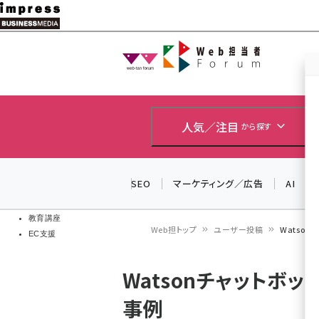
メ
イ
Web担当者
Web担当者
ン
EC担当者
コ
製品導入
ン
企業IT
ソフト開発
テ
人気／注目
から探す
IoT・AI
ン
DCクラウド
研究・調査
ツ
SEO
マーケティング／広告
AI
エネルギー
に
ドローン
移
教育講座
Web担トップ
ユーザー投稿
Watson
EC支援
動
パ
Watsonチャットボット
ン
事例
く