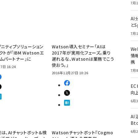
7月1
A
とS
7月1
グニティブソリューション
Watson導入セミナー「AIは
W
トが「IBM Watsonエ
2017年が実用化フェーズ。乗り
情報
ムパートナー」に
遅れるな、Watsonは業務でこう
携
使おう。」
7日 16:24
7月8
2016年12月27日 10:26
E
向
6月3
A
Bt
6月2
は、AIチャットボット＆検
Watsonチャットボット『Cogmo