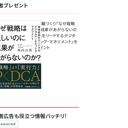
者プレゼント
成果を生む組織づくり『なぜ戦略
は正しいのに成果があがらないの
か？ 事業成長をリードするデジタ
ルマーケティング・マネジメント』を
3名様にプレゼント
8月7日 10:00
画広告も役立つ情報バッチリ！
ponsored