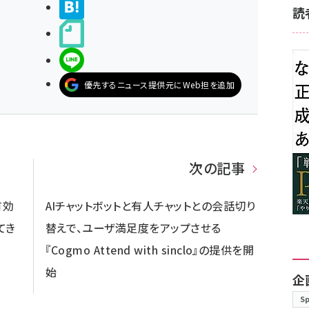
>ブクマする
読
noteで書く
LINEで送る
優先するニュース提供元にWeb担を追加
次の記事
有効
AIチャットボットと有人チャットとの会話切り
てき
替えで、ユーザ満足度をアップさせる
『Cogmo Attend with sinclo』の提供を開
始
企
S