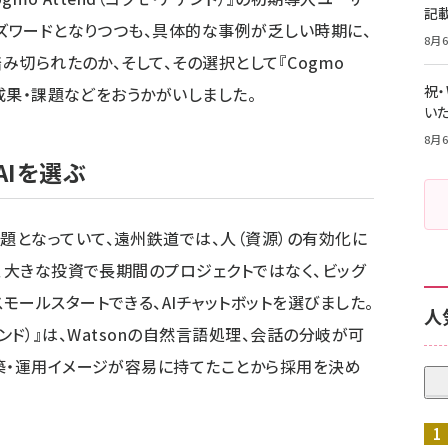
記
バズワードとなりつつも、具体的な事例が乏しい時期に、
8月6
み切られたのか、そして、その選択として『Cogmo
祝
用成果・課題などをおうかがいしました。
いた
8月6
AIを選ぶ
となっていて、遠州鉄道では、人（資源）の有効化に
時、大きな投資で長期間のプロジェクトではなく、ビッグ
ールスタートできる、AIチャットボットを選びました。
人
・アテンド）』は、Watsonの自然言語処理、会話の分岐が可
築・運用イメージが容易に持てたことから採用を決め