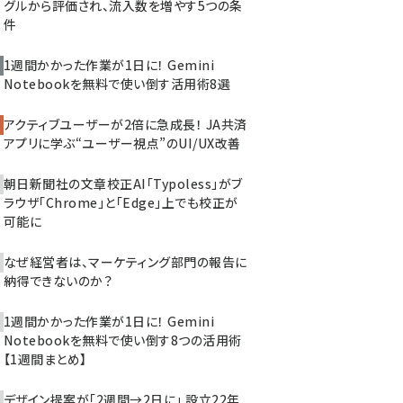
グルから評価され、流入数を増やす5つの条
件
1週間かかった作業が1日に！ Gemini
Notebookを無料で使い倒す活用術8選
アクティブユーザーが2倍に急成長！ JA共済
アプリに学ぶ“ユーザー視点”のUI/UX改善
朝日新聞社の文章校正AI「Typoless」がブ
ラウザ「Chrome」と「Edge」上でも校正が
可能に
なぜ経営者は、マーケティング部門の報告に
納得できないのか？
1週間かかった作業が1日に！ Gemini
Notebookを無料で使い倒す8つの活用術
【1週間まとめ】
デザイン提案が「2週間→2日に」 設立22年