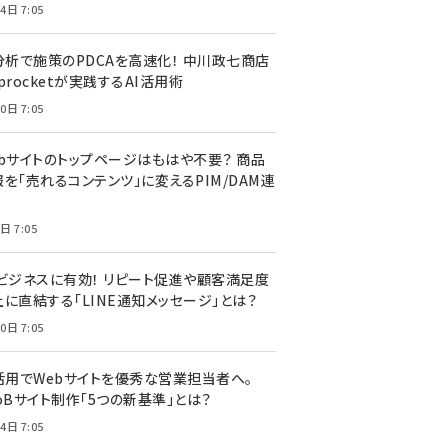
4日 7:05
I分析で施策のPDCAを高速化！ 中川政七商店
procketが実践するAI活用術
0日 7:05
ebサイトのトップページはもはや不要？ 商品
を「売れるコンテンツ」に変えるPIM/DAM連
日 7:05
Cビジネスに有効！ リピート促進や顧客満足度
上に直結する「LINE通知メッセージ」とは？
0日 7:05
I活用でWebサイトを優秀な営業担当者へ。
oBサイト制作「5つの新基準」とは？
4日 7:05