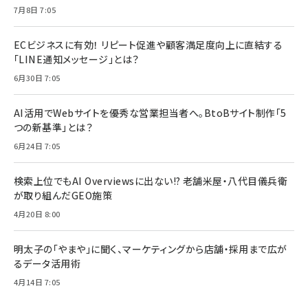
7月8日 7:05
ECビジネスに有効！ リピート促進や顧客満足度向上に直結する
「LINE通知メッセージ」とは？
6月30日 7:05
AI活用でWebサイトを優秀な営業担当者へ。BtoBサイト制作「5
つの新基準」とは？
6月24日 7:05
検索上位でもAI Overviewsに出ない!? 老舗米屋・八代目儀兵衛
が取り組んだGEO施策
4月20日 8:00
明太子の「やまや」に聞く、マーケティングから店舗・採用まで広が
るデータ活用術
4月14日 7:05