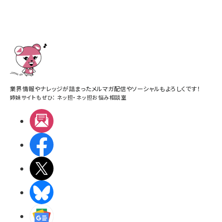
業界情報やナレッジが詰まったメルマガ配信やソーシャルもよろしくです！
姉妹サイトもぜひ：
ネッ担
・
ネッ担お悩み相談室
メルマガ
Facebook
X(エックス)
BlueSky
Googleニュース