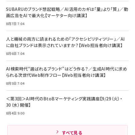
ディアプレイヤー
iPhone 17 / 16 / 15 / Galaxy iPad Pro
￥880
￥1,890
MacBook Pro/Air 各種対応 (1.8m ミッドナ
SUBARUのブランド想起戦略／AI活用のカギは「量」より「質」／動
￥6,980
イトブラック)
画広告をAIで最大化【マーケター向け講演】
ママ投資家が育休中に１億貯めた株式投資
アサヒ飲料 モンスター エナジー 355ml×24
8月7日 7:04
Anker Soundcore P31i (Bluetooth 6.1)
本
￥1,870
【完全ワイヤレスイヤホン/アクティブノイズキャ
￥4,192
ンセリング/マルチポイント接続 / 最大50時間
人と機械の両方に読まれるための「アクセシビリティツリー」／AI
再生 / PSE技術基準適合】ブラック
￥5,990
組織の成果を最大化する ルールのデザイン
に自社ブランドは表示されていますか？【Web担当者向け講演】
サッポロ 生ビール 黒ラベル 350ml 缶 24本
ビール ケース買い【6/30応募〆切! 黒ラベルビ
￥1,980
8月6日 7:04
Anker PowerLine III Flow USB-C & USB-
ヤセラーキャンペーン】
C ケーブル Anker絡まないケーブル 240W 結
￥4,857
束バンド付き USB PD対応 シリコン素材採用
AI検索時代“選ばれるブランド”はどう作る？／生成AI時代に求め
iPhone 17 / 16 / 15 / Galaxy iPad Pro
￥1,890
られる次世代Web制作フロー【Web担当者向け講演】
Amazonランキングをもっと見る
MacBook Pro/Air 各種対応 (1.8m ミッドナ
イトブラック)
8月5日 7:04
Amazonランキングをもっと見る
Amazonランキングをもっと見る
＜第3回＞AI時代のBtoBマーケティング実践講座【9/29（火）・
30（水）開催】
8月4日 9:00
すべて見る