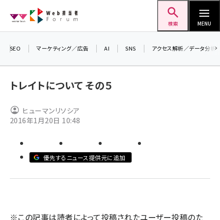
メ
Web担当者Forum
イ
検索
MENU
ン
コ
SEO
マーケティング／広告
AI
SNS
アクセス解析／データ分析
＼ 
ン
生成
テ
トレイトについて その５
るセ
ン
20
ツ
ヒューマンリソシア
seo (3538)
▼申
に
2016年1月20日 10:48
ai (2820)
移
動
youtube (2444)
優先するニュース提供元に追加
note (2322)
セミナー (2315)
z世代 (1629)
※この記事は読者によって投稿されたユーザー投稿のた
meo (1281)