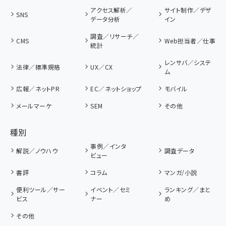
アクセス解析／
サイト制作／デザ
SNS
データ分析
イン
調査／リサーチ／
CMS
Web担当者／仕事
統計
レンサバ／システ
法律／標準規格
UX／CX
ム
広報／ネットPR
EC／ネットショップ
モバイル
メールマーケ
SEM
その他
種別
事例／インタ
解説／ノウハウ
調査データ
ビュー
書評
コラム
マンガ/小説
便利ツール／サー
イベント／セミ
ランキング／まと
ビス
ナー
め
その他