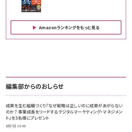
Amazonランキングをもっと見る
Amazon ビジネス・経済関連書籍 の売れ筋ランキン
Amazon 家電＆カメラ の売れ筋ランキング
Amazon パソコン・周辺機器 の売れ筋ランキング
グ
更新日時：2026/06/26 19:00
更新日時：2026/06/26 19:00
更新日時：2026/06/26 19:00
anan(アンアン)2026/07/01号 No.2501[魅
KIOXIA(キオクシア) 旧東芝メモリ microSD
KIOXIA(キオクシア) 旧東芝メモリ microSD
せるカラダ2026／宮舘涼太]
128GB UHS-I Class10 (最大読出速度
128GB UHS-I Class10 (最大読出速度
100MB/s) Nintendo Switch動作確認済 国
100MB/s) Nintendo Switch動作確認済 国
￥880
内サポート正規品 メーカー保証5年
内サポート正規品 メーカー保証5年
￥2,680
￥2,680
KLMEA128G
KLMEA128G
編集部からのおしらせ
anan(アンアン)2026/06/24号 No.2500増
刊 スペシャルエディション[王道エンタメの矜
NIMASO ガラスフィルム iPhone 17 用 保護
Amazon eギフトカード - Amazonロゴ - ク
持／BTS]
フィルム 強化ガラス 耐衝撃 高透過率 指紋防
ラシック
止 貼りやすい ガイド枠付き いPhone17 (6.3
成果を生む組織づくり『なぜ戦略は正しいのに成果があがらない
￥1,100
￥5,000
インチ) 対応 2枚セット DSP25F1698
のか？ 事業成長をリードするデジタルマーケティング・マネジメン
￥1,599
ト』を3名様にプレゼント
anan(アンアン)2026/07/08号
Anker PowerLine III Flow USB-C & USB-
No.2502[2026年後半、あなたの恋と運命／山
【New】Amazon Fire TV Stick HD | 手軽に
C ケーブル Anker絡まないケーブル 240W 結
8月7日 10:00
田涼介]
ストリーミングをはじめよう | ストリーミングメ
束バンド付き USB PD対応 シリコン素材採用