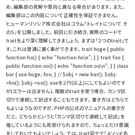
め、編集部の見解や意向と異なる場合があります。 また、
llmo (1167)
編集部はこの内容について正確性を保証できません。
ヒューマンリソシア株式会社はコラム「トレイトについて そ
の５」を公開しました。 前回に引き続き、実際のコードで
traitをより深く理解してきましょう。 まずは「２つのtrait」で
す。これは普通に書く事ができます。 trait hoge { public
function ho() { echo "function ho\n"; } } trait foo {
public function oo() { echo "function oo\n"; } } class
bar { use hoge, foo; } // $obj = new bar(); $obj-
>ho(); $obj->oo(); useを２行(以上)にしてもよいのです
が(エラーは出ません)、複数のtraitを使う場合、 カンマ区
切りで連続して記述することもできます。 書き方はどちらで
もよいようなのですが、PHPの公式のマニュアルの書き方
だと、 どちらかというと「カンマ区切りで連続して記述」を
推しているようにも見受けられますので、 ちょっとだけ意識
をしておいてもよいでしょう。 では、trait同士で「メソッド名