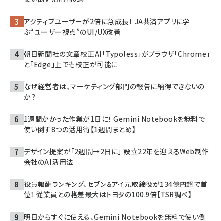
アクティブユーザーが2倍に急成長！ JA共済アプリに学
ぶ“ユーザー視点”のUI/UX改善
朝日新聞社の文章校正AI「Typoless」がブラウザ「Chrome」
と「Edge」上でも校正が可能に
なぜ経営者は、マーケティング部門の報告に納得できないの
か？
1週間かかった作業が1日に！ Gemini Notebookを無料で
使い倒す8つの活用術【1週間まとめ】
デザイン提案が「2週間→2日に」 設立22年を迎えるWeb制作
会社のAI活用法
役員報酬ランキング、セブン＆アイ元取締役が134億円超で首
位！ 従業員との格差最大はトヨタの100.9倍【TSR調べ】
明日からすぐに使える、Gemini Notebookを無料で使い倒