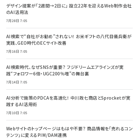
デザイン提案が「2週間→2日に」 設立22年を迎えるWeb制作会社
のAI活用法
7月28日 7:05
AI検索で“自社がお勧め”されない！ お米ギフトの八代目儀兵衛が
実践、GEO時代のECサイト改善
7月16日 7:05
AI検索時代、なぜSNSが重要？ フジドリームエアラインズが実
践“フォロワー6倍・UGC200％増”の舞台裏
7月14日 7:05
AI分析で施策のPDCAを高速化！ 中川政七商店とSprocketが実
践するAI活用術
7月10日 7:05
Webサイトのトップページはもはや不要？ 商品情報を「売れるコン
テンツ」に変えるPIM/DAM連携