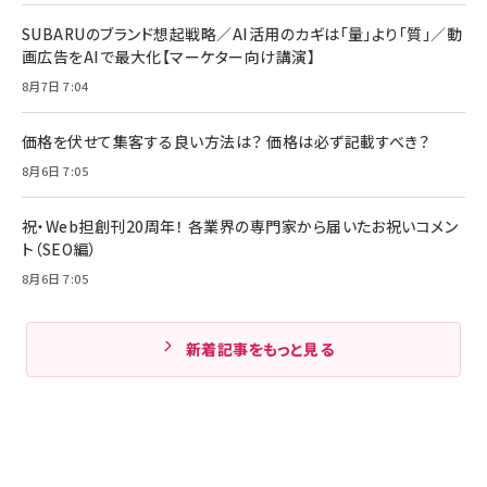
SUBARUのブランド想起戦略／AI活用のカギは「量」より「質」／動
画広告をAIで最大化【マーケター向け講演】
8月7日 7:04
価格を伏せて集客する良い方法は？ 価格は必ず記載すべき？
8月6日 7:05
祝・Web担創刊20周年！ 各業界の専門家から届いたお祝いコメン
ト（SEO編）
8月6日 7:05
新着記事をもっと見る