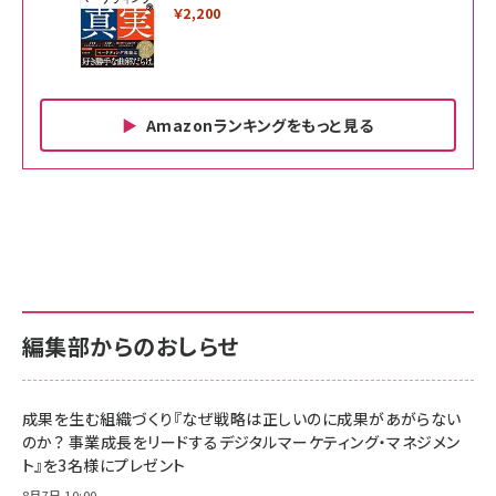
￥2,200
Amazonランキングをもっと見る
Amazon ビジネス・経済関連書籍 の売れ筋ランキン
Amazon 家電＆カメラ の売れ筋ランキング
Amazon パソコン・周辺機器 の売れ筋ランキング
グ
更新日時：2026/06/26 19:00
更新日時：2026/06/26 19:00
更新日時：2026/06/26 19:00
anan(アンアン)2026/07/01号 No.2501[魅
KIOXIA(キオクシア) 旧東芝メモリ microSD
KIOXIA(キオクシア) 旧東芝メモリ microSD
せるカラダ2026／宮舘涼太]
128GB UHS-I Class10 (最大読出速度
128GB UHS-I Class10 (最大読出速度
100MB/s) Nintendo Switch動作確認済 国
100MB/s) Nintendo Switch動作確認済 国
￥880
内サポート正規品 メーカー保証5年
内サポート正規品 メーカー保証5年
￥2,680
￥2,680
KLMEA128G
KLMEA128G
編集部からのおしらせ
anan(アンアン)2026/06/24号 No.2500増
刊 スペシャルエディション[王道エンタメの矜
NIMASO ガラスフィルム iPhone 17 用 保護
Amazon eギフトカード - Amazonロゴ - ク
持／BTS]
フィルム 強化ガラス 耐衝撃 高透過率 指紋防
ラシック
止 貼りやすい ガイド枠付き いPhone17 (6.3
成果を生む組織づくり『なぜ戦略は正しいのに成果があがらない
￥1,100
￥5,000
インチ) 対応 2枚セット DSP25F1698
のか？ 事業成長をリードするデジタルマーケティング・マネジメン
￥1,599
ト』を3名様にプレゼント
anan(アンアン)2026/07/08号 No.2502[2026
Anker PowerLine III Flow USB-C & USB-C
年後半、あなたの恋と運命／山田涼介]
【New】Amazon Fire TV Stick HD | 手軽にスト
ケーブル Anker絡まないケーブル 240W 結束バン
8月7日 10:00