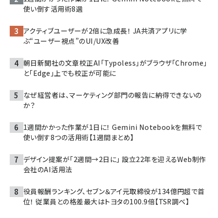
使い倒す活用術8選
アクティブユーザーが2倍に急成長！ JA共済アプリに学
ぶ“ユーザー視点”のUI/UX改善
朝日新聞社の文章校正AI「Typoless」がブラウザ「Chrome」
と「Edge」上でも校正が可能に
なぜ経営者は、マーケティング部門の報告に納得できないの
か？
1週間かかった作業が1日に！ Gemini Notebookを無料で
使い倒す8つの活用術【1週間まとめ】
デザイン提案が「2週間→2日に」 設立22年を迎えるWeb制作
会社のAI活用法
役員報酬ランキング、セブン＆アイ元取締役が134億円超で首
位！ 従業員との格差最大はトヨタの100.9倍【TSR調べ】