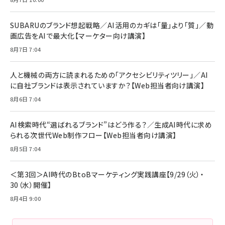
リーミングをはじめよう | ストリーミングメディアプ
ド付き USB PD対応 シリコン素材採用 iPhone
￥880
レイヤー
17 / 16 / 15 / Galaxy iPad Pro MacBook
￥1,890
Pro/Air 各種対応 (1.8m ミッドナイトブラック)
SUBARUのブランド想起戦略／AI活用のカギは「量」より「質」／動
￥6,980
画広告をAIで最大化【マーケター向け講演】
ママ投資家が育休中に１億貯めた株式投資
アサヒ飲料 モンスター エナジー 355ml×24本
￥1,870
8月7日 7:04
Anker Soundcore P31i (Bluetooth 6.1) 【完
￥4,192
全ワイヤレスイヤホン/アクティブノイズキャンセリ
ング/マルチポイント接続 / 最大50時間再生 / PSE
人と機械の両方に読まれるための「アクセシビリティツリー」／AI
組織の成果を最大化する ルールのデザイン
技術基準適合】ブラック
￥5,990
サッポロ 生ビール 黒ラベル 350ml 缶 24本 ビー
に自社ブランドは表示されていますか？【Web担当者向け講演】
￥1,980
ル ケース買い【6/30応募〆切! 黒ラベルビヤセラー
8月6日 7:04
キャンペーン】
Anker PowerLine III Flow USB-C & USB-C
ケーブル Anker絡まないケーブル 240W 結束バン
￥4,857
ド付き USB PD対応 シリコン素材採用 iPhone
AI検索時代“選ばれるブランド”はどう作る？／生成AI時代に求め
Amazonランキングをもっと見る
17 / 16 / 15 / Galaxy iPad Pro MacBook
￥1,890
られる次世代Web制作フロー【Web担当者向け講演】
Pro/Air 各種対応 (1.8m ミッドナイトブラック)
Amazonランキングをもっと見る
8月5日 7:04
Amazonランキングをもっと見る
＜第3回＞AI時代のBtoBマーケティング実践講座【9/29（火）・
30（水）開催】
8月4日 9:00