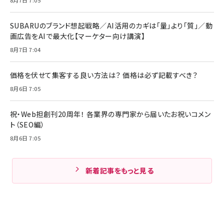
SUBARUのブランド想起戦略／AI活用のカギは「量」より「質」／動
画広告をAIで最大化【マーケター向け講演】
8月7日 7:04
価格を伏せて集客する良い方法は？ 価格は必ず記載すべき？
8月6日 7:05
祝・Web担創刊20周年！ 各業界の専門家から届いたお祝いコメン
ト（SEO編）
8月6日 7:05
新着記事をもっと見る