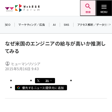
メ
Web担当者Forum
イ
検索
MENU
ン
コ
SEO
マーケティング／広告
AI
SNS
アクセス解析／データ分析
＼ 
ン
生成
テ
なぜ米国のエンジニアの給与が高いか推測し
るセ
ン
てみる
20
ツ
seo (3536)
▼
に
ヒューマンリソシア
ai (2818)
移
2015年5月16日 9:43
動
youtube (2444)
21
note (2320)
優先するニュース提供元に追加
セミナー (2313)
z世代 (1629)
meo (1279)