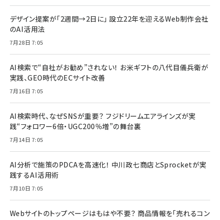
デザイン提案が「2週間→2日に」 設立22年を迎えるWeb制作会社
のAI活用法
7月28日 7:05
AI検索で“自社がお勧め”されない！ お米ギフトの八代目儀兵衛が
実践、GEO時代のECサイト改善
7月16日 7:05
AI検索時代、なぜSNSが重要？ フジドリームエアラインズが実
践“フォロワー6倍・UGC200％増”の舞台裏
7月14日 7:05
AI分析で施策のPDCAを高速化！ 中川政七商店とSprocketが実
践するAI活用術
7月10日 7:05
Webサイトのトップページはもはや不要？ 商品情報を「売れるコン