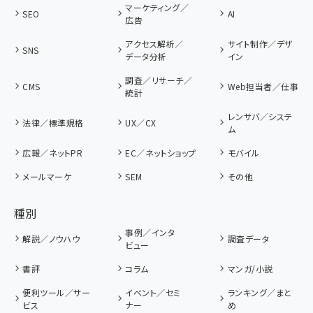
マーケティング／
SEO
AI
広告
アクセス解析／
サイト制作／デザ
SNS
データ分析
イン
調査／リサーチ／
CMS
Web担当者／仕事
統計
レンサバ／システ
法律／標準規格
UX／CX
ム
広報／ネットPR
EC／ネットショップ
モバイル
メールマーケ
SEM
その他
種別
事例／インタ
解説／ノウハウ
調査データ
ビュー
書評
コラム
マンガ/小説
便利ツール／サー
イベント／セミ
ランキング／まと
ビス
ナー
め