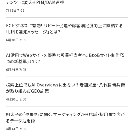
テンツ」に変えるPIM/DAM連携
7月8日 7:05
ECビジネスに有効！ リピート促進や顧客満足度向上に直結する
「LINE通知メッセージ」とは？
6月30日 7:05
AI活用でWebサイトを優秀な営業担当者へ。BtoBサイト制作「5
つの新基準」とは？
6月24日 7:05
検索上位でもAI Overviewsに出ない!? 老舗米屋・八代目儀兵衛
が取り組んだGEO施策
4月20日 8:00
明太子の「やまや」に聞く、マーケティングから店舗・採用まで広が
るデータ活用術
4月14日 7:05