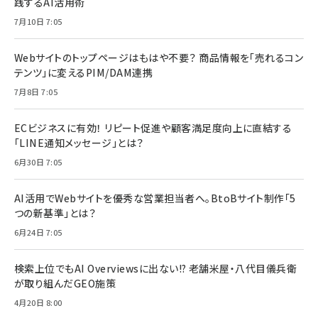
践するAI活用術
7月10日 7:05
Webサイトのトップページはもはや不要？ 商品情報を「売れるコン
テンツ」に変えるPIM/DAM連携
7月8日 7:05
ECビジネスに有効！ リピート促進や顧客満足度向上に直結する
「LINE通知メッセージ」とは？
6月30日 7:05
AI活用でWebサイトを優秀な営業担当者へ。BtoBサイト制作「5
つの新基準」とは？
6月24日 7:05
検索上位でもAI Overviewsに出ない!? 老舗米屋・八代目儀兵衛
が取り組んだGEO施策
4月20日 8:00