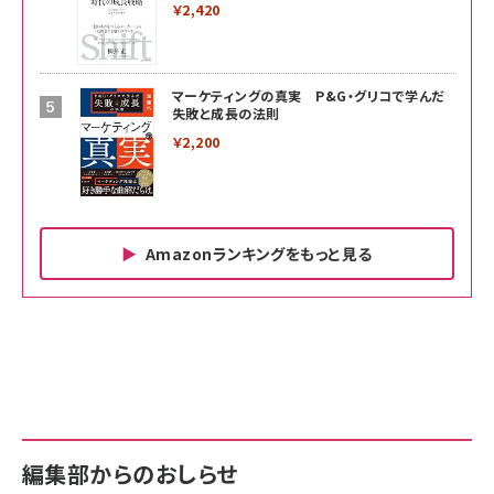
￥2,420
マーケティングの真実 P&G・グリコで学んだ
失敗と成長の法則
￥2,200
Amazonランキングをもっと見る
Amazon ビジネス・経済関連書籍 の売れ筋ランキン
Amazon 家電＆カメラ の売れ筋ランキング
Amazon パソコン・周辺機器 の売れ筋ランキング
グ
更新日時：2026/06/26 19:00
更新日時：2026/06/26 19:00
更新日時：2026/06/26 19:00
anan(アンアン)2026/07/01号 No.2501[魅せる
KIOXIA(キオクシア) 旧東芝メモリ microSD
KIOXIA(キオクシア) 旧東芝メモリ microSD
カラダ2026／宮舘涼太]
128GB UHS-I Class10 (最大読出速度
128GB UHS-I Class10 (最大読出速度
100MB/s) Nintendo Switch動作確認済 国内
100MB/s) Nintendo Switch動作確認済 国内
￥880
サポート正規品 メーカー保証5年 KLMEA128G
サポート正規品 メーカー保証5年 KLMEA128G
￥2,680
￥2,680
編集部からのおしらせ
anan(アンアン)2026/06/24号 No.2500増刊