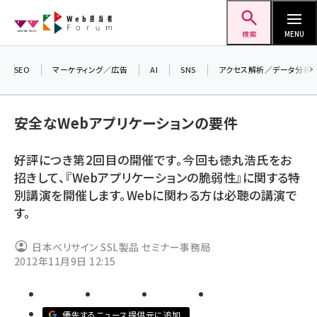
メ
Web担当者Forum
イ
検索
MENU
ン
コ
SEO
マーケティング／広告
AI
SNS
アクセス解析／データ分析
＼ 
ン
7月
テ
安全なWebアプリケーションの要件
差し
ン
▼ア
ツ
好評につき第2回目の開催です。今回も徳丸浩氏をお
seo (3516)
に
招きして、『Webアプリケーションの脆弱性』に関する特
ai (2799)
移
別講演を開催します。Webに関わる方は必聴の講演で
動
す。
youtube (2420)
note (2308)
日本ベリサイン SSL製品 セミナー事務局
2012年11月9日 12:15
セミナー (2296)
z世代 (1617)
優先するニュース提供元に追加
meo (1274)