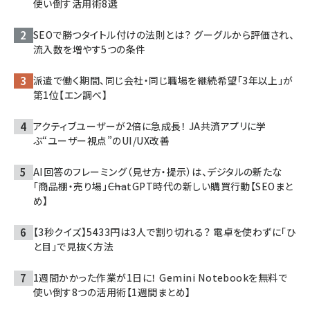
使い倒す活用術8選
SEOで勝つタイトル付けの法則とは？ グーグルから評価され、
流入数を増やす5つの条件
派遣で働く期間、同じ会社・同じ職場を継続希望「3年以上」が
第1位【エン調べ】
アクティブユーザーが2倍に急成長！ JA共済アプリに学
ぶ“ユーザー視点”のUI/UX改善
AI回答のフレーミング（見せ方・提示）は、デジタルの新たな
「商品棚・売り場」――ChatGPT時代の新しい購買行動【SEOまと
め】
【3秒クイズ】5433円は3人で割り切れる？ 電卓を使わずに「ひ
と目」で見抜く方法
1週間かかった作業が1日に！ Gemini Notebookを無料で
使い倒す8つの活用術【1週間まとめ】