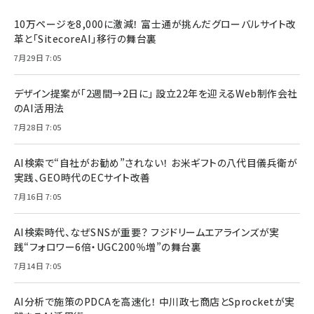
10万ページを8,000に激減！ 富士通が挑んだグローバルサイト改
革と「SitecoreAI」移行の舞台裏
7月29日 7:05
デザイン提案が「2週間→2日に」 設立22年を迎えるWeb制作会社
のAI活用法
7月28日 7:05
AI検索で“自社がお勧め”されない！ お米ギフトの八代目儀兵衛が
実践、GEO時代のECサイト改善
7月16日 7:05
AI検索時代、なぜSNSが重要？ フジドリームエアラインズが実
践“フォロワー6倍・UGC200％増”の舞台裏
7月14日 7:05
AI分析で施策のPDCAを高速化！ 中川政七商店とSprocketが実