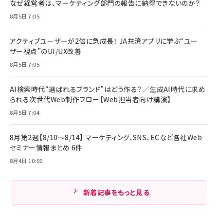
なぜ経営者は、マーケティング部門の報告に納得できないのか？
8月5日 7:05
アクティブユーザーが2倍に急成長！ JA共済アプリに学ぶ“ユー
ザー視点”のUI/UX改善
8月5日 7:05
AI検索時代“選ばれるブランド”はどう作る？／生成AI時代に求め
られる次世代Web制作フロー【Web担当者向け講演】
8月5日 7:04
8月第2週【8/10～8/14】 マーケティング、SNS、ECなど各社Web
セミナー情報まとめ 6件
8月4日 10:00
新着記事をもっと見る