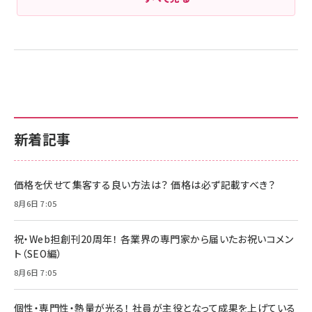
新着記事
価格を伏せて集客する良い方法は？ 価格は必ず記載すべき？
8月6日 7:05
祝・Web担創刊20周年！ 各業界の専門家から届いたお祝いコメン
ト（SEO編）
8月6日 7:05
個性・専門性・熱量が光る！ 社員が主役となって成果を上げている