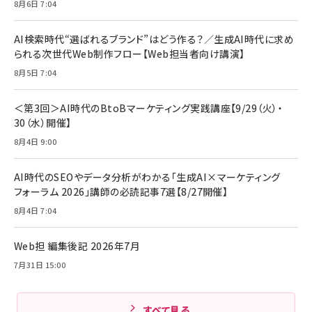
8月6日 7:04
anan(アンアン)2026/07/08号 No.2502[2026
Anker PowerLine III Flow USB-C & USB-C
年後半、あなたの恋と運命／山田涼介]
【New】Amazon Fire TV Stick HD | 手軽にスト
ケーブル Anker絡まないケーブル 240W 結束バン
リーミングをはじめよう | ストリーミングメディアプ
ド付き USB PD対応 シリコン素材採用 iPhone
￥880
AI検索時代“選ばれるブランド”はどう作る？／生成AI時代に求め
レイヤー
17 / 16 / 15 / Galaxy iPad Pro MacBook
￥1,890
Pro/Air 各種対応 (1.8m ミッドナイトブラック)
られる次世代Web制作フロー【Web担当者向け講演】
￥6,980
ママ投資家が育休中に１億貯めた株式投資
8月5日 7:04
アサヒ飲料 モンスター エナジー 355ml×24本
￥1,870
Anker Soundcore P31i (Bluetooth 6.1) 【完
￥4,192
全ワイヤレスイヤホン/アクティブノイズキャンセリ
＜第3回＞AI時代のBtoBマーケティング実践講座【9/29（火）・
ング/マルチポイント接続 / 最大50時間再生 / PSE
30（水）開催】
組織の成果を最大化する ルールのデザイン
技術基準適合】ブラック
￥5,990
サッポロ 生ビール 黒ラベル 350ml 缶 24本 ビー
8月4日 9:00
￥1,980
ル ケース買い【6/30応募〆切! 黒ラベルビヤセラー
キャンペーン】
Anker PowerLine III Flow USB-C & USB-C
ケーブル Anker絡まないケーブル 240W 結束バン
￥4,857
AI時代のSEOやデータ分析がわかる「生成AI×マーケティング
ド付き USB PD対応 シリコン素材採用 iPhone
フォーラム 2026」講師の必読記事7選【8/27開催】
Amazonランキングをもっと見る
17 / 16 / 15 / Galaxy iPad Pro MacBook
￥1,890
Pro/Air 各種対応 (1.8m ミッドナイトブラック)
8月4日 7:04
Amazonランキングをもっと見る
Web担 編集後記 2026年7月
Amazonランキングをもっと見る
7月31日 15:00
すべて見る