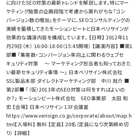
に向けたSEO対策の最新トレンドを解説します。特にマー
ケティング施策の企画段階で考慮から漏れがちな「コン
バージョン数の増加」をテーマに、SEOコンサルティングの
実績を蓄積してきたモーションビートと日本ベリサインが
効果的な講演内容を構成しています。 【日時】 2012年11
月29日（木） 16:00-18:00（15:45開場） 【講演内容】 ■第1
部■ 『集客数・コンバージョン率向上に関わるウェブセ
キュリティ対策 ～ マーケティング担当者も知っておきた
い最新セキュリティ事情 ～』 日本ベリサイン株式会社
SSL製品本部 ダイレクトマーケティング部 中川 就介 ■
第2部■ 『（仮）2013年のSEO対策は何をすればよいの
か？』 モーションビート株式会社 SEO事業部 太田 和
宏 【会場】 日本ベリサイン 13F会議室
https://www.verisign.co.jp/corporate/about/map.h
tml
【入場料】 無料 【定員】 20名（定員になり次第締め切
り） 【詳細】