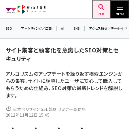
メ
Web担当者Forum
イ
検索
MENU
ン
コ
SEO
マーケティング／広告
AI
SNS
アクセス解析／データ分析
＼ 
ン
7月
テ
サイト集客と顧客化を意識したSEO対策とセ
差し
ン
キュリティ
▼ア
ツ
seo (3519)
に
アルゴリズムのアップデートを繰り返す検索エンジンか
ai (2801)
移
らの集客、サイトに誘導したユーザに安心して購入して
動
youtube (2425)
もらうための仕組み、SEO対策の最新トレンドを解説し
ます。
note (2310)
セミナー (2301)
日本ベリサイン SSL製品 セミナー事務局
2012年11月12日 15:45
z世代 (1620)
meo (1274)