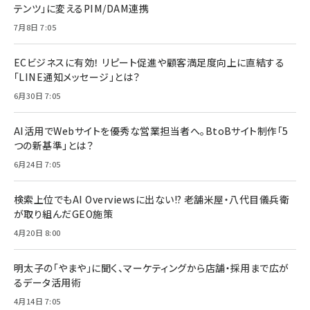
テンツ」に変えるPIM/DAM連携
7月8日 7:05
ECビジネスに有効！ リピート促進や顧客満足度向上に直結する
「LINE通知メッセージ」とは？
6月30日 7:05
AI活用でWebサイトを優秀な営業担当者へ。BtoBサイト制作「5
つの新基準」とは？
6月24日 7:05
検索上位でもAI Overviewsに出ない!? 老舗米屋・八代目儀兵衛
が取り組んだGEO施策
4月20日 8:00
明太子の「やまや」に聞く、マーケティングから店舗・採用まで広が
るデータ活用術
4月14日 7:05