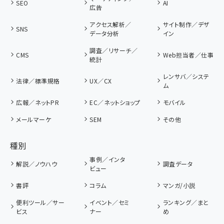
SEO
AI
広告
アクセス解析／
サイト制作／デザ
SNS
データ分析
イン
調査／リサーチ／
CMS
Web担当者／仕事
統計
レンサバ／システ
法律／標準規格
UX／CX
ム
広報／ネットPR
EC／ネットショップ
モバイル
メールマーケ
SEM
その他
種別
事例／インタ
解説／ノウハウ
調査データ
ビュー
書評
コラム
マンガ/小説
便利ツール／サー
イベント／セミ
ランキング／まと
ビス
ナー
め