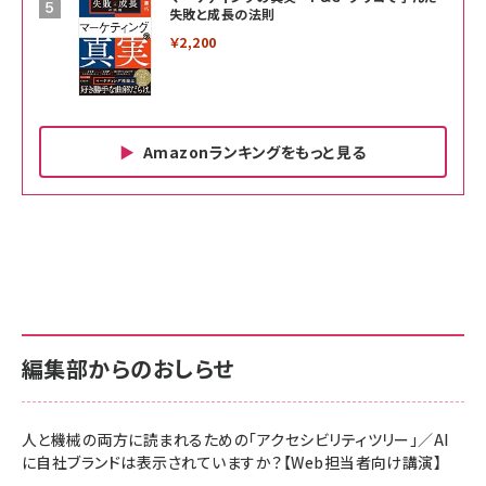
失敗と成長の法則
￥2,200
Amazonランキングをもっと見る
Amazon ビジネス・経済関連書籍 の売れ筋ランキン
Amazon 家電＆カメラ の売れ筋ランキング
Amazon パソコン・周辺機器 の売れ筋ランキング
グ
更新日時：2026/06/26 19:00
更新日時：2026/06/26 19:00
更新日時：2026/06/26 19:00
anan(アンアン)2026/07/01号 No.2501[魅
KIOXIA(キオクシア) 旧東芝メモリ microSD
KIOXIA(キオクシア) 旧東芝メモリ microSD
せるカラダ2026／宮舘涼太]
128GB UHS-I Class10 (最大読出速度
128GB UHS-I Class10 (最大読出速度
100MB/s) Nintendo Switch動作確認済 国
100MB/s) Nintendo Switch動作確認済 国
￥880
内サポート正規品 メーカー保証5年
内サポート正規品 メーカー保証5年
￥2,680
￥2,680
KLMEA128G
KLMEA128G
編集部からのおしらせ
anan(アンアン)2026/06/24号 No.2500増
刊 スペシャルエディション[王道エンタメの矜
NIMASO ガラスフィルム iPhone 17 用 保護
Amazon eギフトカード - Amazonロゴ - ク
持／BTS]
フィルム 強化ガラス 耐衝撃 高透過率 指紋防
ラシック
止 貼りやすい ガイド枠付き いPhone17 (6.3
人と機械の両方に読まれるための「アクセシビリティツリー」／AI
￥1,100
￥5,000
インチ) 対応 2枚セット DSP25F1698
に自社ブランドは表示されていますか？【Web担当者向け講演】
￥1,599