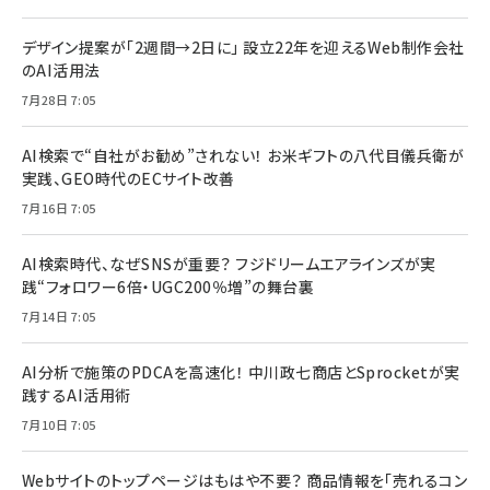
デザイン提案が「2週間→2日に」 設立22年を迎えるWeb制作会社
のAI活用法
7月28日 7:05
AI検索で“自社がお勧め”されない！ お米ギフトの八代目儀兵衛が
実践、GEO時代のECサイト改善
7月16日 7:05
AI検索時代、なぜSNSが重要？ フジドリームエアラインズが実
践“フォロワー6倍・UGC200％増”の舞台裏
7月14日 7:05
AI分析で施策のPDCAを高速化！ 中川政七商店とSprocketが実
践するAI活用術
7月10日 7:05
Webサイトのトップページはもはや不要？ 商品情報を「売れるコン