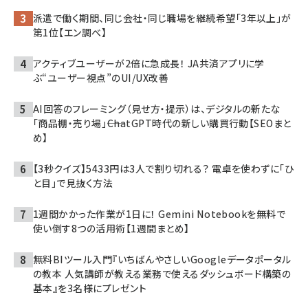
派遣で働く期間、同じ会社・同じ職場を継続希望「3年以上」が
第1位【エン調べ】
アクティブユーザーが2倍に急成長！ JA共済アプリに学
ぶ“ユーザー視点”のUI/UX改善
AI回答のフレーミング（見せ方・提示）は、デジタルの新たな
「商品棚・売り場」――ChatGPT時代の新しい購買行動【SEOまと
め】
【3秒クイズ】5433円は3人で割り切れる？ 電卓を使わずに「ひ
と目」で見抜く方法
1週間かかった作業が1日に！ Gemini Notebookを無料で
使い倒す8つの活用術【1週間まとめ】
無料BIツール入門『いちばんやさしいGoogleデータポータル
の教本 人気講師が教える業務で使えるダッシュボード構築の
基本』を3名様にプレゼント