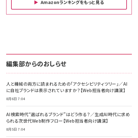
Amazonランキングをもっと見る
Amazon ビジネス・経済関連書籍 の売れ筋ランキン
Amazon 家電＆カメラ の売れ筋ランキング
Amazon パソコン・周辺機器 の売れ筋ランキング
グ
更新日時：2026/06/26 19:00
更新日時：2026/06/26 19:00
更新日時：2026/06/26 19:00
anan(アンアン)2026/07/01号 No.2501[魅せる
KIOXIA(キオクシア) 旧東芝メモリ microSD
KIOXIA(キオクシア) 旧東芝メモリ microSD
カラダ2026／宮舘涼太]
128GB UHS-I Class10 (最大読出速度
128GB UHS-I Class10 (最大読出速度
100MB/s) Nintendo Switch動作確認済 国内
100MB/s) Nintendo Switch動作確認済 国内
￥880
サポート正規品 メーカー保証5年 KLMEA128G
サポート正規品 メーカー保証5年 KLMEA128G
￥2,680
￥2,680
編集部からのおしらせ
anan(アンアン)2026/06/24号 No.2500増刊
スペシャルエディション[王道エンタメの矜持／
NIMASO ガラスフィルム iPhone 17 用 保護フィ
Amazon eギフトカード - Amazonロゴ - クラ
BTS]
ルム 強化ガラス 耐衝撃 高透過率 指紋防止 貼りや
シック
すい ガイド枠付き いPhone17 (6.3インチ) 対応
人と機械の両方に読まれるための「アクセシビリティツリー」／AI
￥1,100
￥5,000
2枚セット DSP25F1698
に自社ブランドは表示されていますか？【Web担当者向け講演】
￥1,599
8月6日 7:04
anan(アンアン)2026/07/08号 No.2502[2026
Anker PowerLine III Flow USB-C & USB-C
年後半、あなたの恋と運命／山田涼介]
【New】Amazon Fire TV Stick HD | 手軽にスト
ケーブル Anker絡まないケーブル 240W 結束バン
リーミングをはじめよう | ストリーミングメディアプ
ド付き USB PD対応 シリコン素材採用 iPhone
￥880
AI検索時代“選ばれるブランド”はどう作る？／生成AI時代に求め
レイヤー
17 / 16 / 15 / Galaxy iPad Pro MacBook
￥1,890
Pro/Air 各種対応 (1.8m ミッドナイトブラック)
られる次世代Web制作フロー【Web担当者向け講演】
￥6,980
ママ投資家が育休中に１億貯めた株式投資
8月5日 7:04
アサヒ飲料 モンスター エナジー 355ml×24本
￥1,870
Anker Soundcore P31i (Bluetooth 6.1) 【完