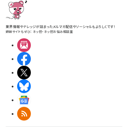
業界情報やナレッジが詰まったメルマガ配信やソーシャルもよろしくです！
姉妹サイトもぜひ：
ネッ担
・
ネッ担お悩み相談室
メルマガ
Facebook
X(エックス)
BlueSky
Googleニュース
RSS