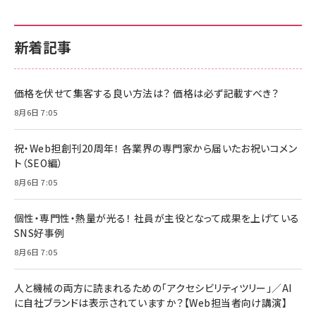
新着記事
価格を伏せて集客する良い方法は？ 価格は必ず記載すべき？
8月6日 7:05
祝・Web担創刊20周年！ 各業界の専門家から届いたお祝いコメン
ト（SEO編）
8月6日 7:05
個性・専門性・熱量が光る！ 社員が主役となって成果を上げている
SNS好事例
8月6日 7:05
人と機械の両方に読まれるための「アクセシビリティツリー」／AI
に自社ブランドは表示されていますか？【Web担当者向け講演】