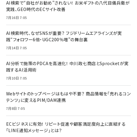
AI検索で“自社がお勧め”されない！ お米ギフトの八代目儀兵衛が
実践、GEO時代のECサイト改善
7月16日 7:05
AI検索時代、なぜSNSが重要？ フジドリームエアラインズが実
践“フォロワー6倍・UGC200％増”の舞台裏
7月14日 7:05
AI分析で施策のPDCAを高速化！ 中川政七商店とSprocketが実
践するAI活用術
7月10日 7:05
Webサイトのトップページはもはや不要？ 商品情報を「売れるコン
テンツ」に変えるPIM/DAM連携
7月8日 7:05
ECビジネスに有効！ リピート促進や顧客満足度向上に直結する
「LINE通知メッセージ」とは？