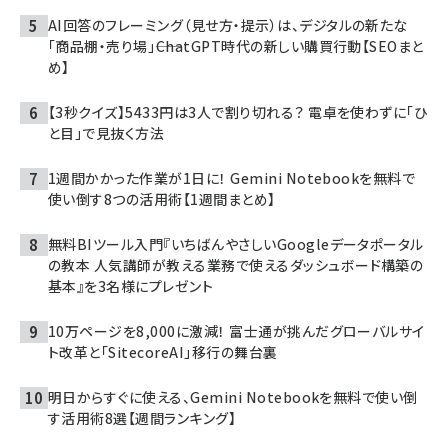
AI回答のフレーミング（見せ方・提示）は、デジタルの新たな
「商品棚・売り場」――ChatGPT時代の新しい購買行動【SEOまと
め】
【3秒クイズ】5433円は3人で割り切れる？ 電卓を使わずに「ひ
と目」で見抜く方法
1週間かかった作業が1日に！ Gemini Notebookを無料で
使い倒す8つの活用術【1週間まとめ】
無料BIツール入門『いちばんやさしいGoogleデータポータル
の教本 人気講師が教える業務で使えるダッシュボード構築の
基本』を3名様にプレゼント
10万ページを8,000に激減！ 富士通が挑んだグローバルサイ
ト改革と「SitecoreAI」移行の舞台裏
明日からすぐに使える、Gemini Notebookを無料で使い倒
す活用術8選【週間ランキング】