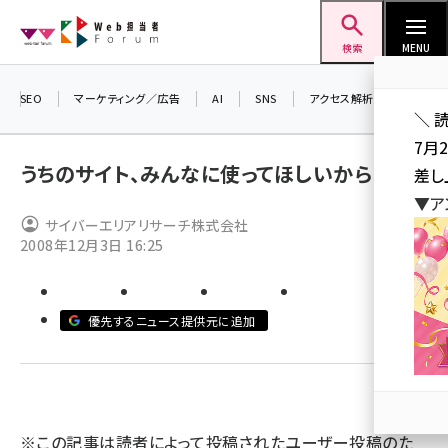
メ
Web担当者Forum
イ
検索
MENU
ン
コ
SEO
マーケティング／広告
AI
SNS
アクセス解析／データ分析
＼ 
ン
7月
テ
うちのサイト、みんなに使ってほしいから・・
差し
ン
▼ア
ツ
サイバーエリアリサーチ株式会社
seo (3519)
に
2008年12月3日 16:25
ai (2801)
移
動
youtube (2425)
優先するニュース提供元に追加
note (2310)
セミナー (2301)
z世代 (1620)
※この記事は読者によって投稿されたユーザー投稿のた
meo (1274)