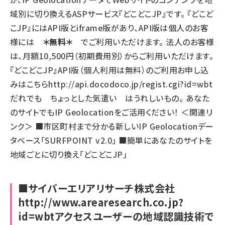
域別に切り換えるASPサービス
『どこどこJP』
です。 『どこど
こJP』にはAPI版とiframe版があり、API版は個人のお客
様には
＊無料＊
でご利用いただけます。 法人のお客様
は、月額10,500円（初期費用別）からご利用いただけます。
『どこどこJP』API版（個人利用は無料）の
ご利用お申し込
みはこちら
http://api.docodoco.jp/regist.cgi?id=wbt
だれでも ちょっとした気遣い はうれしいもの。 あなた
のサイトでもIP Geolocationをご活用ください！ ＜関連リ
ンク＞ ■市区町村まで分かる新しいIP Geolocationデー
タベース
「SURFPOINT v2.0」
■簡単にあなたのサイトを
地域ごとに切り換え
「どこどこJP」
■
サイバーエリアリサーチ株式会社
http://www.arearesearch.co.jp?
id=wbt
アクセスユーザーの地域認識技術で