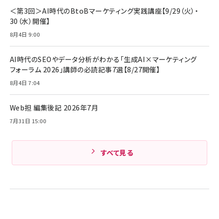
￥4,192
全ワイヤレスイヤホン/アクティブノイズキャンセリ
＜第3回＞AI時代のBtoBマーケティング実践講座【9/29（火）・
ング/マルチポイント接続 / 最大50時間再生 / PSE
30（水）開催】
組織の成果を最大化する ルールのデザイン
技術基準適合】ブラック
￥5,990
サッポロ 生ビール 黒ラベル 350ml 缶 24本 ビー
8月4日 9:00
￥1,980
ル ケース買い【6/30応募〆切! 黒ラベルビヤセラー
キャンペーン】
Anker PowerLine III Flow USB-C & USB-C
ケーブル Anker絡まないケーブル 240W 結束バン
￥4,857
AI時代のSEOやデータ分析がわかる「生成AI×マーケティング
ド付き USB PD対応 シリコン素材採用 iPhone
フォーラム 2026」講師の必読記事7選【8/27開催】
Amazonランキングをもっと見る
17 / 16 / 15 / Galaxy iPad Pro MacBook
￥1,890
Pro/Air 各種対応 (1.8m ミッドナイトブラック)
8月4日 7:04
Amazonランキングをもっと見る
Web担 編集後記 2026年7月
Amazonランキングをもっと見る
7月31日 15:00
すべて見る