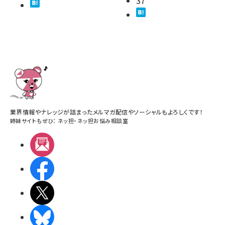
37
業界情報やナレッジが詰まったメルマガ配信やソーシャルもよろしくです！
姉妹サイトもぜひ：
ネッ担
・
ネッ担お悩み相談室
メルマガ
Facebook
X(エックス)
BlueSky