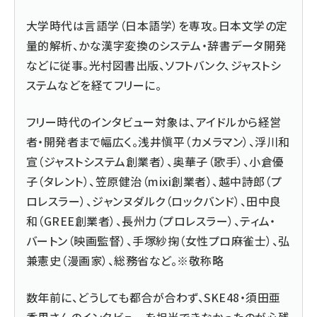
大学時代は言語学（日本語学）を専攻。日本文学の定
量的解析、かな漢字変換のシステム・辞書データ開発
などに従事。光村図書出版、ソフトバンク、ジャストシ
ステムなどを経てフリーに。
フリー時代のインタビュー対象は、アイドルから経営
者・開発者まで幅広く。浅井愼平（カメラマン）、浮川和
宣（ジャストシステム創業者）、奥華子（歌手）、小倉優
子（タレント）、笠原健治（mixi創業者）、越中詩郎（プ
ロレスラー）、ジャンヌダルク（ロックバンド）、田中良
和（GREE創業者）、長州力（プロレスラー）、ティム・
バートン（映画監督）、手塚紗掬（女性プロ麻雀士）、弘
兼憲史（漫画家）、総務省など。※敬称略
数年前に、どうしても都合が合わず、SKE48・須田亜
香里さんのインタビューを担当できなかったのが心残