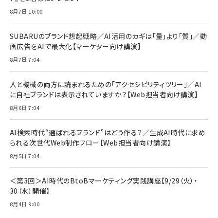
anan(アンアン)2026/07/08号 No.2502[2026
Anker PowerLine III Flow USB-C & USB-C
年後半、あなたの恋と運命／山田涼介]
【New】Amazon Fire TV Stick HD | 手軽にスト
ケーブル Anker絡まないケーブル 240W 結束バン
8月7日 10:00
リーミングをはじめよう | ストリーミングメディアプ
ド付き USB PD対応 シリコン素材採用 iPhone
￥880
レイヤー
17 / 16 / 15 / Galaxy iPad Pro MacBook
￥1,890
Pro/Air 各種対応 (1.8m ミッドナイトブラック)
SUBARUのブランド想起戦略／AI活用のカギは「量」より「質」／動
￥6,980
画広告をAIで最大化【マーケター向け講演】
ママ投資家が育休中に１億貯めた株式投資
アサヒ飲料 モンスター エナジー 355ml×24本
￥1,870
8月7日 7:04
Anker Soundcore P31i (Bluetooth 6.1) 【完
￥4,192
全ワイヤレスイヤホン/アクティブノイズキャンセリ
ング/マルチポイント接続 / 最大50時間再生 / PSE
人と機械の両方に読まれるための「アクセシビリティツリー」／AI
組織の成果を最大化する ルールのデザイン
技術基準適合】ブラック
￥5,990
サッポロ 生ビール 黒ラベル 350ml 缶 24本 ビー
に自社ブランドは表示されていますか？【Web担当者向け講演】
￥1,980
ル ケース買い【6/30応募〆切! 黒ラベルビヤセラー
8月6日 7:04
キャンペーン】
Anker PowerLine III Flow USB-C & USB-C
ケーブル Anker絡まないケーブル 240W 結束バン
￥4,857
ド付き USB PD対応 シリコン素材採用 iPhone
AI検索時代“選ばれるブランド”はどう作る？／生成AI時代に求め
Amazonランキングをもっと見る
17 / 16 / 15 / Galaxy iPad Pro MacBook
￥1,890
られる次世代Web制作フロー【Web担当者向け講演】
Pro/Air 各種対応 (1.8m ミッドナイトブラック)
Amazonランキングをもっと見る
8月5日 7:04
Amazonランキングをもっと見る
＜第3回＞AI時代のBtoBマーケティング実践講座【9/29（火）・
30（水）開催】
8月4日 9:00