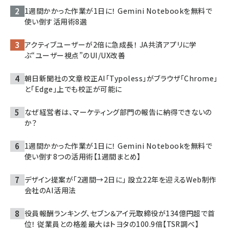
1週間かかった作業が1日に！ Gemini Notebookを無料で
使い倒す活用術8選
アクティブユーザーが2倍に急成長！ JA共済アプリに学
ぶ“ユーザー視点”のUI/UX改善
朝日新聞社の文章校正AI「Typoless」がブラウザ「Chrome」
と「Edge」上でも校正が可能に
なぜ経営者は、マーケティング部門の報告に納得できないの
か？
1週間かかった作業が1日に！ Gemini Notebookを無料で
使い倒す8つの活用術【1週間まとめ】
デザイン提案が「2週間→2日に」 設立22年を迎えるWeb制作
会社のAI活用法
役員報酬ランキング、セブン＆アイ元取締役が134億円超で首
位！ 従業員との格差最大はトヨタの100.9倍【TSR調べ】