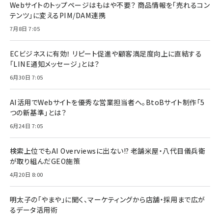
Webサイトのトップページはもはや不要？ 商品情報を「売れるコン
テンツ」に変えるPIM/DAM連携
7月8日 7:05
ECビジネスに有効！ リピート促進や顧客満足度向上に直結する
「LINE通知メッセージ」とは？
6月30日 7:05
AI活用でWebサイトを優秀な営業担当者へ。BtoBサイト制作「5
つの新基準」とは？
6月24日 7:05
検索上位でもAI Overviewsに出ない!? 老舗米屋・八代目儀兵衛
が取り組んだGEO施策
4月20日 8:00
明太子の「やまや」に聞く、マーケティングから店舗・採用まで広が
るデータ活用術