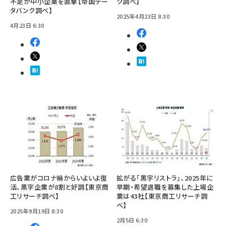
不足が中小企業を直撃【帝国デー
ク調べ】
タバンク調べ】
2025年4月23日 8:30
4月23日 6:30
広告業がコロナ禍からいよいよ復
拡がる「黒字リストラ」、2025年に
活、黒字企業が8割と好調【東京商
早期・希望退職を募集した上場企
工リサーチ調べ】
業は43社【東京商工リサーチ調
べ】
2025年9月19日 8:30
2月5日 6:30