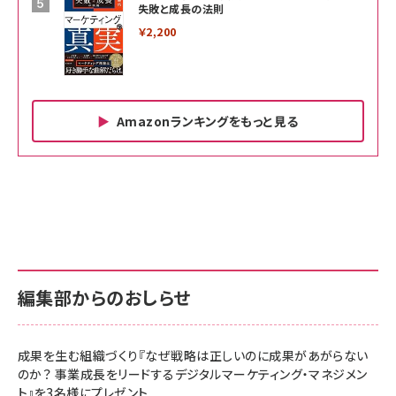
失敗と成長の法則
￥2,200
Amazonランキングをもっと見る
Amazon ビジネス・経済関連書籍 の売れ筋ランキン
Amazon 家電＆カメラ の売れ筋ランキング
Amazon パソコン・周辺機器 の売れ筋ランキング
グ
更新日時：2026/06/26 19:00
更新日時：2026/06/26 19:00
更新日時：2026/06/26 19:00
anan(アンアン)2026/07/01号 No.2501[魅せる
KIOXIA(キオクシア) 旧東芝メモリ microSD
KIOXIA(キオクシア) 旧東芝メモリ microSD
カラダ2026／宮舘涼太]
128GB UHS-I Class10 (最大読出速度
128GB UHS-I Class10 (最大読出速度
100MB/s) Nintendo Switch動作確認済 国内
100MB/s) Nintendo Switch動作確認済 国内
￥880
サポート正規品 メーカー保証5年 KLMEA128G
サポート正規品 メーカー保証5年 KLMEA128G
￥2,680
￥2,680
編集部からのおしらせ
anan(アンアン)2026/06/24号 No.2500増刊
スペシャルエディション[王道エンタメの矜持／
NIMASO ガラスフィルム iPhone 17 用 保護フィ
Amazon eギフトカード - Amazonロゴ - クラ
BTS]
ルム 強化ガラス 耐衝撃 高透過率 指紋防止 貼りや
シック
すい ガイド枠付き いPhone17 (6.3インチ) 対応
成果を生む組織づくり『なぜ戦略は正しいのに成果があがらない
￥1,100
￥5,000
2枚セット DSP25F1698
のか？ 事業成長をリードするデジタルマーケティング・マネジメン
￥1,599
ト』を3名様にプレゼント