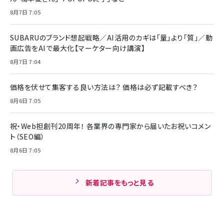
8月7日 7:05
SUBARUのブランド想起戦略／AI活用のカギは「量」より「質」／動
画広告をAIで最大化【マーケター向け講演】
8月7日 7:04
価格を伏せて集客する良い方法は？ 価格は必ず記載すべき？
8月6日 7:05
祝・Web担創刊20周年！ 各業界の専門家から届いたお祝いコメン
ト（SEO編）
8月6日 7:05
新着記事をもっと見る