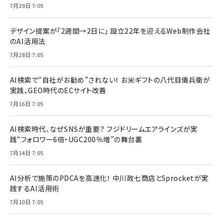
7月29日 7:05
デザイン提案が「2週間→2日に」 設立22年を迎えるWeb制作会社
のAI活用法
7月28日 7:05
AI検索で“自社がお勧め”されない！ お米ギフトの八代目儀兵衛が
実践、GEO時代のECサイト改善
7月16日 7:05
AI検索時代、なぜSNSが重要？ フジドリームエアラインズが実
践“フォロワー6倍・UGC200％増”の舞台裏
7月14日 7:05
AI分析で施策のPDCAを高速化！ 中川政七商店とSprocketが実
践するAI活用術
7月10日 7:05