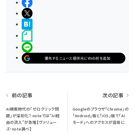
シェアする
ポストする
>ブクマする
noteで書く
LINEで送る
優先するニュース提供元にWeb担を追加
前の記事
次の記事
AI検索時代の「ゼロクリック問
Googleのブラウザ「Chrome」の
題」が深刻化？ noteでは“AI経
「Android」版と「iOS」版で「AI
由の流入”が急増【ヴァリュー
モード」へのアクセスが容易に
ズ・note調べ】