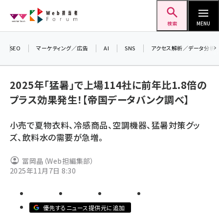
メ
Web担当者Forum
イ
検索
MENU
ン
コ
SEO
マーケティング／広告
AI
SNS
アクセス解析／データ分析
ン
＼
テ
生
2025年「猛暑」で上場114社に前年比1.8倍の
ン
る
プラス効果発生！【帝国データバンク調べ】
ツ
2
seo (3532)
に
▼
小売で夏物衣料、冷感商品、空調機器、猛暑対策グッ
ai (2814)
移
ズ、飲料水の需要が急増。
動
youtube (2441)
冨岡晶（Web担編集部）
note (2317)
2025年11月7日 8:30
セミナー (2310)
z世代 (1623)
優先するニュース提供元に追加
meo (1277)