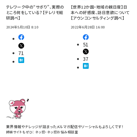
テレワーク中の“サボり”、実際の
【世界12か国・地域の親日度】日
ところ何をしている？【テレリモ総
本への好感度、訪日意欲について
研調べ】
【アウンコンサルティング調べ】
2024年5月10日 8:10
2022年6月28日 16:00
51
71
37
業界情報やナレッジが詰まったメルマガ配信やソーシャルもよろしくです！
姉妹サイトもぜひ：
ネッ担
・
ネッ担お悩み相談室