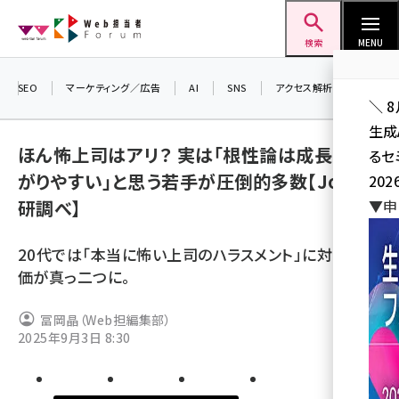
メ
Web担当者Forum
イ
検索
MENU
ン
コ
SEO
マーケティング／広告
AI
SNS
アクセス解析／データ分析
＼ 
ン
生成
テ
ほん怖上司はアリ？ 実は「根性論は成長に繋
るセ
ン
がりやすい」と思う若手が圧倒的多数【Job総
202
ツ
seo (3528)
研調べ】
▼申
に
ai (2811)
移
20代では「本当に怖い上司のハラスメント」に対し、評
動
youtube (2439)
価が真っ二つに。
note (2315)
冨岡晶（Web担編集部）
セミナー (2308)
2025年9月3日 8:30
z世代 (1623)
meo (1277)