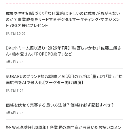
成果を生む組織づくり『なぜ戦略は正しいのに成果があがらない
のか？ 事業成長をリードするデジタルマーケティング・マネジメン
ト』を3名様にプレゼント
8月7日 10:00
【ネットミーム振り返り・2026年7月】「映画ちいかわ」「佐藤二朗さ
ん・橋本愛さん」「POPOPO終了」など
8月7日 7:05
SUBARUのブランド想起戦略／AI活用のカギは「量」より「質」／動
画広告をAIで最大化【マーケター向け講演】
8月7日 7:04
価格を伏せて集客する良い方法は？ 価格は必ず記載すべき？
8月6日 7:05
祝・Web担創刊20周年！ 各業界の専門家から届いたお祝いコメン