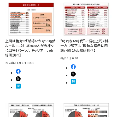
上司は絶対!?「納得いかない暗黙
“叱れない時代”に悩む上司7割、
ルール」に対し約800人が赤裸々
一方で部下は「曖昧な指示に困
に回答【パーソルキャリア｜Job
惑」4割【Job総研調べ】
総研調べ】
6月16日 6:30
2024年11月27日 8:30