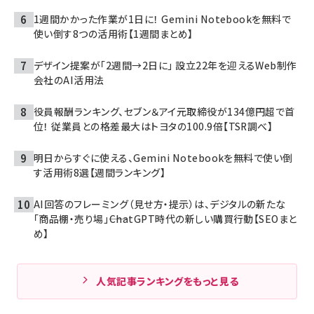
1週間かかった作業が1日に！ Gemini Notebookを無料で
使い倒す8つの活用術【1週間まとめ】
デザイン提案が「2週間→2日に」 設立22年を迎えるWeb制作
会社のAI活用法
役員報酬ランキング、セブン＆アイ元取締役が134億円超で首
位！ 従業員との格差最大はトヨタの100.9倍【TSR調べ】
明日からすぐに使える、Gemini Notebookを無料で使い倒
す活用術8選【週間ランキング】
AI回答のフレーミング（見せ方・提示）は、デジタルの新たな
「商品棚・売り場」――ChatGPT時代の新しい購買行動【SEOまと
め】
人気記事ランキングをもっと見る