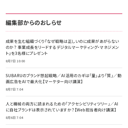
anan(アンアン)2026/07/01号 No.2501[魅せる
KIOXIA(キオクシア) 旧東芝メモリ microSD
KIOXIA(キオクシア) 旧東芝メモリ microSD
カラダ2026／宮舘涼太]
128GB UHS-I Class10 (最大読出速度
128GB UHS-I Class10 (最大読出速度
100MB/s) Nintendo Switch動作確認済 国内
100MB/s) Nintendo Switch動作確認済 国内
￥880
サポート正規品 メーカー保証5年 KLMEA128G
サポート正規品 メーカー保証5年 KLMEA128G
￥2,680
￥2,680
編集部からのおしらせ
anan(アンアン)2026/06/24号 No.2500増刊
スペシャルエディション[王道エンタメの矜持／
NIMASO ガラスフィルム iPhone 17 用 保護フィ
Amazon eギフトカード - Amazonロゴ - クラ
BTS]
ルム 強化ガラス 耐衝撃 高透過率 指紋防止 貼りや
シック
すい ガイド枠付き いPhone17 (6.3インチ) 対応
成果を生む組織づくり『なぜ戦略は正しいのに成果があがらない
￥1,100
￥5,000
2枚セット DSP25F1698
のか？ 事業成長をリードするデジタルマーケティング・マネジメン
￥1,599
ト』を3名様にプレゼント
anan(アンアン)2026/07/08号 No.2502[2026
Anker PowerLine III Flow USB-C & USB-C
年後半、あなたの恋と運命／山田涼介]
【New】Amazon Fire TV Stick HD | 手軽にスト
ケーブル Anker絡まないケーブル 240W 結束バン
8月7日 10:00
リーミングをはじめよう | ストリーミングメディアプ
ド付き USB PD対応 シリコン素材採用 iPhone
￥880
レイヤー
17 / 16 / 15 / Galaxy iPad Pro MacBook
￥1,890
Pro/Air 各種対応 (1.8m ミッドナイトブラック)
SUBARUのブランド想起戦略／AI活用のカギは「量」より「質」／動
￥6,980
画広告をAIで最大化【マーケター向け講演】
ママ投資家が育休中に１億貯めた株式投資
アサヒ飲料 モンスター エナジー 355ml×24本
￥1,870
8月7日 7:04
Anker Soundcore P31i (Bluetooth 6.1) 【完
￥4,192
全ワイヤレスイヤホン/アクティブノイズキャンセリ
ング/マルチポイント接続 / 最大50時間再生 / PSE
人と機械の両方に読まれるための「アクセシビリティツリー」／AI
組織の成果を最大化する ルールのデザイン
技術基準適合】ブラック
￥5,990
サッポロ 生ビール 黒ラベル 350ml 缶 24本 ビー
に自社ブランドは表示されていますか？【Web担当者向け講演】
￥1,980
ル ケース買い【6/30応募〆切! 黒ラベルビヤセラー
8月6日 7:04
キャンペーン】
Anker PowerLine III Flow USB-C & USB-C
ケーブル Anker絡まないケーブル 240W 結束バン
￥4,857