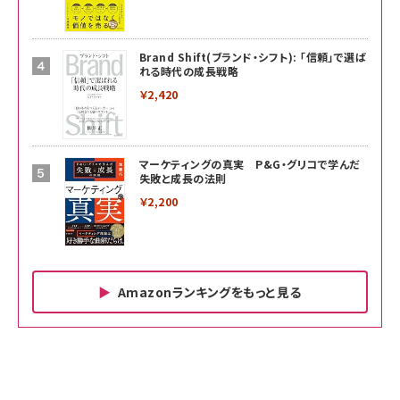
Brand Shift(ブランド・シフト): 「信頼」で選ば
れる時代の成長戦略
￥2,420
マーケティングの真実 P&G・グリコで学んだ
失敗と成長の法則
￥2,200
Amazonランキングをもっと見る
Amazon ビジネス・経済関連書籍 の売れ筋ランキン
Amazon 家電＆カメラ の売れ筋ランキング
Amazon パソコン・周辺機器 の売れ筋ランキング
グ
更新日時：2026/06/26 19:00
更新日時：2026/06/26 19:00
更新日時：2026/06/26 19:00