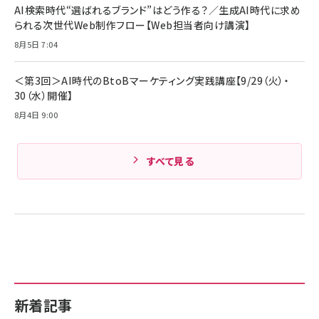
ド付き USB PD対応 シリコン素材採用 iPhone
AI検索時代“選ばれるブランド”はどう作る？／生成AI時代に求め
Amazonランキングをもっと見る
17 / 16 / 15 / Galaxy iPad Pro MacBook
￥1,890
られる次世代Web制作フロー【Web担当者向け講演】
Pro/Air 各種対応 (1.8m ミッドナイトブラック)
Amazonランキングをもっと見る
8月5日 7:04
Amazonランキングをもっと見る
＜第3回＞AI時代のBtoBマーケティング実践講座【9/29（火）・
30（水）開催】
8月4日 9:00
すべて見る
新着記事