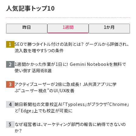
人気記事トップ10
昨日
1週間
1か月
SEOで勝つタイトル付けの法則とは？ グーグルから評価され、
流入数を増やす5つの条件
1週間かかった作業が1日に！ Gemini Notebookを無料で
使い倒す活用術8選
アクティブユーザーが2倍に急成長！ JA共済アプリに学
ぶ“ユーザー視点”のUI/UX改善
朝日新聞社の文章校正AI「Typoless」がブラウザ「Chrome」
と「Edge」上でも校正が可能に
なぜ経営者は、マーケティング部門の報告に納得できないの
か？