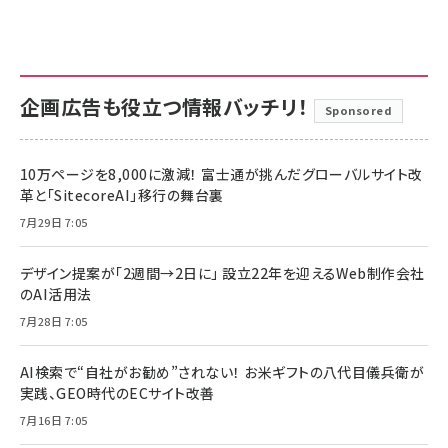
企画広告も役立つ情報バッチリ！
Sponsored
10万ページを8,000に激減！ 富士通が挑んだグローバルサイト改
革と「SitecoreAI」移行の舞台裏
7月29日 7:05
デザイン提案が「2週間→2日に」 設立22年を迎えるWeb制作会社
のAI活用法
7月28日 7:05
AI検索で“自社がお勧め”されない！ お米ギフトの八代目儀兵衛が
実践、GEO時代のECサイト改善
7月16日 7:05